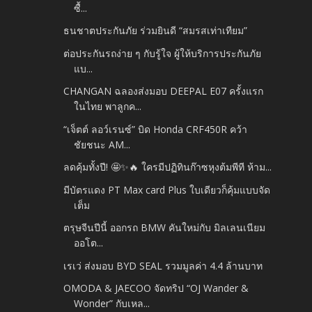
ซื้...
ธนชาตประกันภัย ร่วมยินดี “สมรสเท่าเทียม”
ต่อประกันรถง่าย ๆ กับรู้ใจ ผู้ให้บริการประกันภัย
แบ...
CHANGAN ฉลองส่งมอบ DEEPAL E07 ครั้งแรก
ในไทย พาลูกค...
“เจ็ตต์ ลอว์เรนซ์” บิด Honda CRF450R คว้า
ชัยชนะ AM...
ลดคุ้มทั้งปี! 🤩✨🔥 ใครมีปฏิทินก๊าซหุงต้มพีที ห้าม...
มีบัตรแดง PT Max card Plus ใบเดียวก็คุ้มแบบจัด
เต็ม
ตรุษจีนปีนี้ ออกรถ BMW คันใหม่กับ มิลเลนเนียม
ออโต...
เรเว่ ส่งมอบ BYD SEAL รวมมูลค่า 4.4 ล้านบาท
OMODA & JAECOO จัดทริป “OJ Wander &
Wonder” กับเหล...