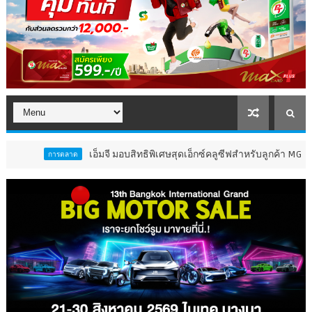
เอ็มจี มอบสิทธิพิเศษสุดเอ็กซ์คลูซีฟสำหรับลูกค้า MG IM จับมือ R
ารตลาด