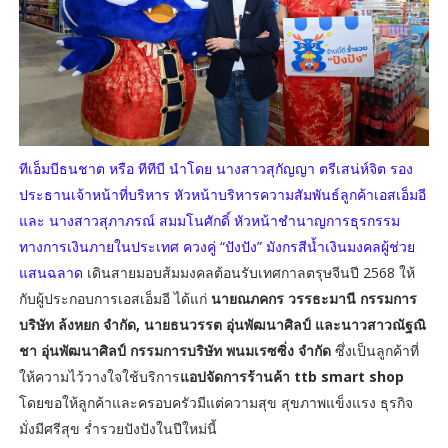
ทีเอ็มบีธนชาต หรือ ทีทีบี นำโดย นางสาวสุกัญญา ตรีเสน่ห์จิต รอง
ประธานเจ้าหน้าที่บริหาร หัวหน้าบริหารความสัมพันธ์ลูกค้าเอสเอ็มอี
และ นางสาวสุภาภรณ์ สมมโนศักดิ์ หัวหน้าชำนาญการธุรกรรม
ทางการเงินภายในประเทศ ควงคู่ “ปังปัง” มังกรสีน้ำเงินมงคลผู้ช่วย
แสนฉลาด
เดินสายมอบส้มมงคลต้อนรับเทศกาลตรุษจีนปี 2568 ให้
กับผู้ประกอบการเอสเอ็มอี ได้แก่
นายณภคกร วรรธะมานี กรรมการ
บริษัท ล้งหยก จำกัด, นายธนวรรต อุ่นพัฒนาศิลป์ และนาวสาวณัฐณิ
ชา อุ่นพัฒนาศิลป์ กรรมการบริษัท พนมเรซซิ่ง จำกัด
ซึ่งเป็นลูกค้าที่
ให้ความไว้วางใจใช้บริการ
แอปจัดการร้านค้า ttb smart shop
โดยขอให้ลูกค้าและครอบครัวมีแต่ความสุข สุขภาพแข็งแรง ธุรกิจ
มั่งมีศรีสุข ร่ำรวยปังปังในปีใหม่นี้