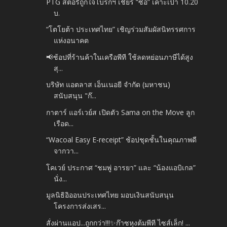
PTG สตอรี่ถูกใจโบรกฯ เชียร์ “ซื้อ” เคาะเป้า 10.20
บ.
“โตโยต้า ประเทศไทย” เชิญร่วมสัมผัสนิทรรศการ
แห่งอนาคต
📢ช้อปที่ร้านค้าในเครือพีที ใช้ลดหย่อนภาษีได้สูง
สุ...
บริษัท แอตลาส เอ็นเนอยี จำกัด (มหาชน)
สนับสนุน "ก๊...
กาตาร์ แอร์เวย์ส เปิดตัว Sama on the Move ลูก
เรือด...
“Wacoal Easy E-receipt” ช้อปชุดชั้นในคุณภาพดี
จากวา...
โคเวย์ ประกาศ “ชมพู่ อารยา” และ “น้องแอบิเกล”
นั่ง...
มูลนิธิอิออนประเทศไทย มอบเงินสนับสนุน
โครงการส่งเสร...
สั่งผ่านแอป...ถูกกว่า!!!✨ก๊าซหุงต้มพีที ไซส์เล็ก! ...