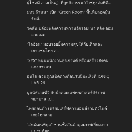
ผู้โชคดี อาจเป็นสู!! ที่บูธกิจกรรม 'ก๊าซหุงต้มพีที...
มทร.ล้านนา เปิด “Green Room” พื้นที่ปลอดฝุ่น
รับมื...
วัตสัน ปล่อยพลังความหวานอีกรอบ! พา หลิง-ออม
อวดเคม...
“ไลอ้อน” มอบรอยยิ้มความสุขให้กับเด็กและ
เยาวชนไทย ส...
“SYS” หนุนพนักงานสุขภาพดี พร้อมสร้างสังคม
แห่งการแบ...
ฮุนได ชวนคุณเปิดดวงต้อนรับปีมะเส็งที่ IONIQ
LAB 26...
มูลนิธิเอสซีจี จับมือคณะแพทยศาสตร์ศิริราช
พยาบาล เป...
ไทยฮอนด้า เตรียมเสิร์ฟความมันส์รวมตัวไบค์
เกอร์ทุกสาย
“สหพัฒนพิบูล” ชวนซื้อสินค้าคุณภาพเยี่ยมจาก
แบรนด์ยอ...