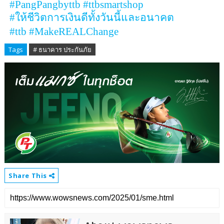
#PangPangbyttb #ttbsmartshop
#
ให้ชีวิตการเงินดีทั้งวันนี้และอนาคต
#ttb #MakeREALChange
Tags
# ธนาคาร ประกันภัย
Share This