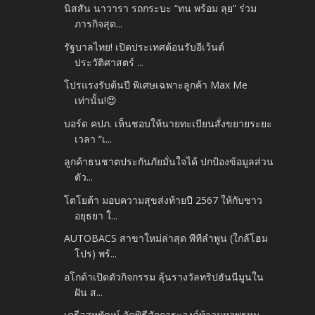
นิสสัน นาวารา รถกระบะ “ทน พร้อม ลุย” ร่วม
ภารกิจสุด...
รัฐบาลไทย! เปิดประเทศต้อนรับอีเว้นต์
ประวัติศาสตร์ ...
โปรแรงรับต้นปี พิเศษเฉพาะลูกค้า Max Me
เท่านั้น!😍
บอร์ด คปภ. เห็นชอบให้นายทะเบียนสั่งขยายระยะ
เวลา “เ...
ลูกค้าธนชาตประกันภัยมั่นใจได้ ปกป้องข้อมูลส่วน
ตัว...
โตโยต้า มอบความสุขส่งท้ายปี 2567 ให้กับชาว
อยุธยา ใ...
AUTOBACS สาขาใหม่ล่าสุด พีทีลำพูน (ใกล้โฮม
โปร) พร้...
อโกด้าเปิดตัวกิจกรรม ลุ้นรางวัลทริปฮันนีมูนใน
ฝัน ส...
เครือสหพัฒน์ จัดพิธีสักการะองค์ท้าวมหาพรหม