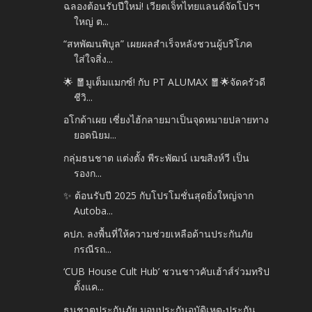
ฉลองต้อนรับปีใหม่! เวียตเจ็ทไทยแลนด์จัดโปรฯ
ใหญ่ ต...
“สหพัฒนพิบูล” เผยผลสำเร็จหลังชวนผู้บริโภค
ใส่ใจสิ่ง...
🌟 🧧มูเต็มแมกซ์! กับ PT ALUMAX 🧧🌟จัดครัวดี
ชีวิ...
อโกด้าเผย เซี่ยงไฮ้กลายมาเป็นจุดหมายปลายทาง
ยอดนิยม...
กลุ่มธนชาต แต่งตั้ง พีระพัฒน์ เมฆสิงห์วี เป็น
รองก...
✨ ต้อนรับปี 2025 กับโปรโมชั่นสุดยิ่งใหญ่จาก
Autoba...
คปภ. ลงพื้นที่ให้ความช่วยเหลือด้านประกันภัย
กรณีรถ...
‘CUB House Cult Hub’ ชวนชาวคับเฮ้าส์ร่วมทริป
ตั้งแค...
ธนชาตประกันภัย มอบประกันอุบัติเหตุ-ประกัน