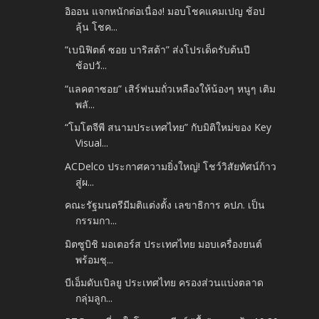
อิออน แจกหนักต่อเนื่อง! มอบโชคแคมเปญ ช้อป
ลุ้น โชค...
“เบนิฟิตต์ ซอย บาริสต้า” ส่งโปรเด็ดรับต้นปี
ช้อปวั...
“แลคตาซอย” เสิร์ฟนมถั่วเหลืองให้น้องๆ หนูๆ เติม
พลั...
“โมโตจีพี สนามประเทศไทย” กับมิติใหม่ของ Key
Visual...
ACDelco ประกาศความยิ่งใหญ่! โชว์วิสัยทัศน์ก้าว
สู่ผ...
คณะรัฐมนตรีมีมติแต่งตั้ง เลขาธิการ คปภ. เป็น
กรรมกา...
มิตซูบิชิ มอเตอร์ส ประเทศไทย มอบเครื่องยนต์
พร้อมชุ...
บีเอ็มดับเบิลยู ประเทศไทย ครองส่วนแบ่งตลาด
กลุ่มลูก...