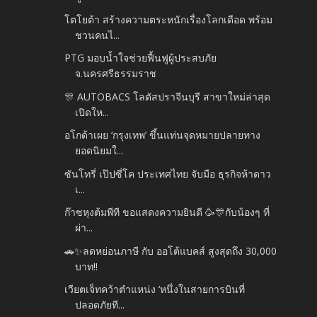
โตโยต้า สร้างความตระหนักเรื่องโลกเดือด พร้อม
ชวนคนไ...
PTG มอบน้ำใจช่วยฟื้นฟูผู้ประสบภัย
จ.นครศรีธรรมราช
🎊 AUTOBACS โลตัสปราจีนบุรี สาขาใหม่ล่าสุด
เปิดให...
อโกด้าเผย ‘กรุงเทพ’ ขึ้นแท่นจุดหมายปลายทาง
ยอดนิยมใ...
ซันโทรี่ เป๊ปซี่โค ประเทศไทย จับมือ ธุรกิจห้าดาว
เ...
ก๊าซหุงต้มพีที ขอแสดงความยินดี 🥳🎊กับน้องๆ ที่
ผ่า...
🚗✨ลดหย่อนภาษี กับ ออโต้แบคส์ สูงสุดถึง 30,000
บาท!!
เวียตเจ็ทคว้าตำแหน่ง ‘หนึ่งในสายการบินที่
ปลอดภัยที...