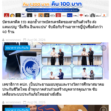
บัตรเครดิต ttb ตอกย้ำภาพบัตรเครดิตของสายกินตัวจริง ส่ง
แคมเปญ “อิ่มฟิน อินเจแปน” จับมือกับร้านอาหารญี่ปุ่นชื่อดังกว่า
40 ร้าน
wowsnews
Aug 06, 2026
ธนาคาร ประกันภัย
เลขาธิการ คปภ. เป็นประธานมอบทุนและรางวัลการศึกษาสมาคม
ประกันชีวิตไทย ย้ำทุกภาคส่วนร่วมสร้างบุคลากรคุณภาพ ขับ
เคลื่อนระบบประกันภัยไทยอย่างยั่งยืน
wowsnews
Aug 06, 2026
ธนาคาร ประกันภัย