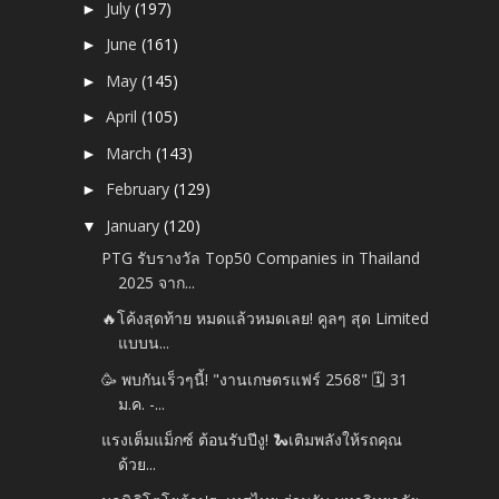
July
(197)
►
June
(161)
►
May
(145)
►
April
(105)
►
March
(143)
►
February
(129)
►
January
(120)
▼
PTG รับรางวัล Top50 Companies in Thailand
2025 จาก...
🔥โค้งสุดท้าย หมดแล้วหมดเลย! คูลๆ สุด Limited
แบบน...
🥳 พบกันเร็วๆนี้! "งานเกษตรแฟร์ 2568" 🗓 31
ม.ค. -...
แรงเต็มแม็กซ์ ต้อนรับปีงู! 🐍เติมพลังให้รถคุณ
ด้วย...