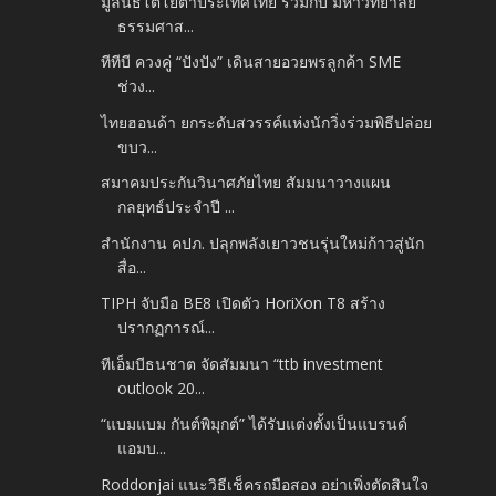
มูลนิธิโตโยต้าประเทศไทย ร่วมกับ มหาวิทยาลัย
ธรรมศาส...
ทีทีบี ควงคู่ “ปังปัง” เดินสายอวยพรลูกค้า SME
ช่วง...
ไทยฮอนด้า ยกระดับสวรรค์แห่งนักวิ่งร่วมพิธีปล่อย
ขบว...
สมาคมประกันวินาศภัยไทย สัมมนาวางแผน
กลยุทธ์ประจำปี ...
สำนักงาน คปภ. ปลุกพลังเยาวชนรุ่นใหม่ก้าวสู่นัก
สื่อ...
TIPH จับมือ BE8 เปิดตัว HoriXon T8 สร้าง
ปรากฏการณ์...
ทีเอ็มบีธนชาต จัดสัมมนา “ttb investment
outlook 20...
“แบมแบม กันต์พิมุกต์” ได้รับแต่งตั้งเป็นแบรนด์
แอมบ...
Roddonjai แนะวิธีเช็ครถมือสอง อย่าเพิ่งตัดสินใจ