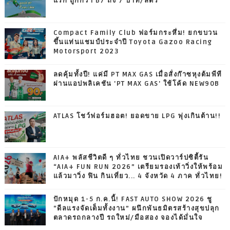
แรก ถูกกว่า B7 ถึง 7 บาท/ลิตร
Compact Family Club ฟอร์มกระหึ่ม! ยกขบวน
ขึ้นแท่นแชมป์ประจำปี Toyota Gazoo Racing
Motorsport 2023
ลดคุ้มทั้งปี! แค่มี PT MAX GAS เมื่อสั่งก๊าซหุงต้มพีที
ผ่านแอปพลิเคชัน 'PT MAX GAS' ใช้โค้ด NEW90B
ATLAS โชว์ฟอร์มฮอต! ยอดขาย LPG พุ่งเกินต้าน!!
AIA+ พลัสชีวิตดี ๆ ทั่วไทย ชวนเปิดวาร์ปซิตี้รัน
“AIA+ FUN RUN 2026” เตรียมรองเท้าวิ่งให้พร้อม
แล้วมาวิ่ง ฟิน กินเที่ยว... 4 จังหวัด 4 ภาค ทั่วไทย!
ปักหมุด 1-5 ก.ค.นี้! FAST AUTO SHOW 2026 ชู
“ดีลแรงจัดเต็มทั้งงาน” ผนึกพันธมิตรสร้างสุขปลุก
ตลาดรถกลางปี รถใหม่/มือสอง จองได้มั่นใจ