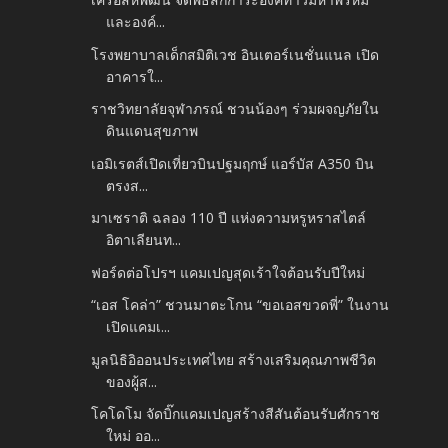
และองค์...
โรงพยาบาลเด็กสมิติเวช อินเตอร์เนชั่นแนล เปิด
อาคารใ...
ราชวิทยาลัยจุฬาภรณ์ ชวนน้องๆ ร่วมผจญภัยใน
ดินแดนสุขภาพ
เอมิเรตส์เปิดเที่ยวบินปฐมฤกษ์ แอร์บัส A350 บิน
ตรงส...
มาเซราติ ฉลอง 110 ปี แห่งความหรูหราสไตล์
อิตาเลียนท...
ฟอร์ดต่อโปรฯ แคมเปญสุดเร้าใจต้อนรับปีใหม่
“เอส โคล่า” ชวนมาตะโกน “ขอเอสขวดพี่” ในงาน
เปิดแคมเ...
มูลนิธิอิออนประเทศไทย สร้างเสริมคุณภาพชีวิต
ของผู้ส...
โคโดโม จัดบิ๊กแคมเปญสร้างสีสันต้อนรับศักราช
ใหม่ ออ...