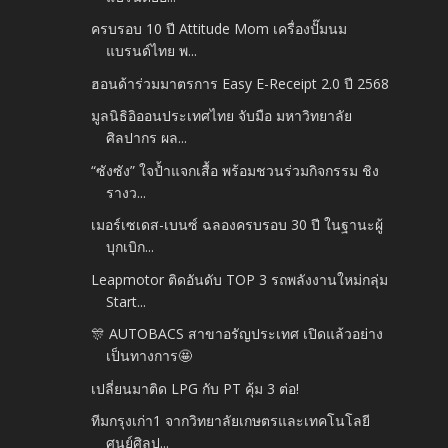
ครบรอบ 10 ปี Attitude Mom เครื่องปั๊มนม
แบรนด์ไทย พ...
ฮอนด้าร่วมมาตรการ Easy E-Receipt 2.0 ปี 2568
มูลนิธิอิออนประเทศไทย จับมือ มหาวิทยาลัย
ศิลปากร ผล...
“ซังซัง” ใจป้ำแจกเสื้อ พร้อมชวนร่วมกิจกรรม ชิง
รางว...
เมอร์เซเดส-เบนซ์ ฉลองครบรอบ 30 ปี ในฐานะผู้
บุกเบิก...
Leapmotor ติดอันดับ TOP 3 รถพลังงานใหม่กลุ่ม
Start...
🎊 AUTOBACS สาขาอรัญประเทศ เปิดแล้วอย่าง
เป็นทางการ🤩
เปลี่ยนมาติด LPG กับ PT คุ้ม 3 ต่อ!
ทีมกรุงเก่า1 จากวิทยาลัยเกษตรและเทคโนโลยี
ศูนย์ศิลป...