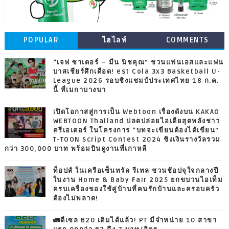
POPULAR
ไฮไลท์
COMMENTS
“เจฟ ซาเตอร์ – มีน นิชคุณ” ชวนแฟนเอสและแฟน
บาสเชียร์ศึกเดือด! est Cola 3x3 Basketball U-
League 2026 รอบชิงแชมป์ประเทศไทย 18 ก.ค.
นี้ ที่เมกาบางนา
เปิดโอกาสสู่การเป็น Webtoon เรื่องดังบน KAKAO
WEBTOON Thailand ปลดปล่อยไอเดียสุดพลังชาว
ครีเอเตอร์ ในโครงการ “บทจะเขียนต้องได้เขียน”
T-TOON Script Contest 2024 ชิงเงินรางวัลรวม
กว่า 300,000 บาท พร้อมบินดูงานที่เกาหลี
ท็อปส์ ในเครือเซ็นทรัล รีเทล ชวนช้อปจุใจกลางปี
ในงาน Home & Baby Fair 2025 ยกขบวนไอเท็ม
ครบเครื่องของใช้คู่บ้านที่คนรักบ้านและครอบครัว
ต้องไม่พลาด!
🚛ดีเซล B20 เติมได้แล้ว! PT มีจำหน่าย 10 สาขา