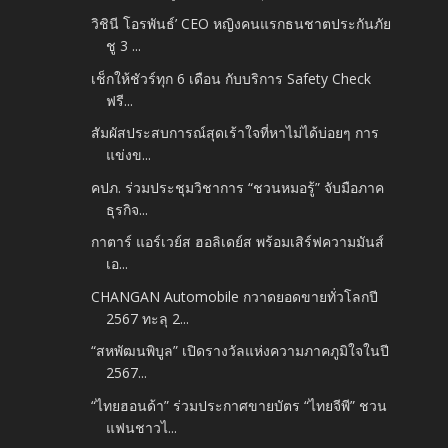
วิชินี โอรพันธ์’ CEO หญิงคนแรกธนชาตประกันภัย
ชู 3 ...
เช็กให้ชัวร์ทุก 6 เดือน กับบริการ Safety Check
ฟรี...
สัมผัสประสบการณ์สุดเร้าใจที่หาไม่ได้บ่อยๆ การ
แข่งข...
คปภ. ร่วมประชุมวิชาการ “ชวนหมอรู้” จับมือภาค
ธุรกิจ...
กาตาร์ แอร์เวย์ส ฮอลิเดย์ส พร้อมเสิร์ฟความมันส์
เอ...
CHANGAN Automobile กวาดยอดขายทั่วโลกปี
2567 ทะลุ 2...
“สหพัฒนพิบูล” เปิดรางวัลแห่งความภาคภูมิใจในปี
2567...
“ไทยฮอนด้า” ร่วมประกาศขายบัตร “ไทยจีพี” ชวน
แฟนชาวไ...