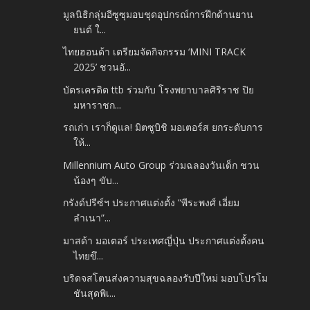
มูลนิธิกลุ่มอีซูซุมอบชุดอุปกรณ์การฝึกด้านยาน
ยนต์ ใ...
ไทยฮอนด้า เตรียมจัดกิจกรรม ‘MINI TRACK
2025’ ชวนอั...
บัตรเครดิต ttb ร่วมกับ โรงพยาบาลศิริราช ปิย
มหาราชก...
รถเก่า เราก็ดูแล! มิตซูบิชิ มอเตอร์ส ยกระดับการ
ให้...
Millennium Auto Group ร่วมฉลองวันเด็ก ชวน
น้องๆ ขับ...
กรังด์ปรีซ์ฯ ประกาศแต่งตั้ง “พีระพงศ์ เอี่ยม
ลำเนา”...
มาสด้า มอเตอร์ ประเทศญี่ปุ่น ประกาศแต่งตั้งคน
ไทยขึ...
บริดจสโตนส่งความสุขฉลองรับปีใหม่ มอบโปรโม
ชันสุดพิเ...