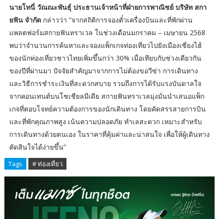
นายโทนี่ วัณณะพันธุ์ ประธานเจ้าหน้าที่ฝ่ายการพาณิชย์ บริษัท สกา
ยฟัน จำกัด
กล่าวว่า “จากสถิติการจองตั๋วเครื่องบินและที่พักผ่าน
แพลตฟอร์มสกายฟันทราเวล ในช่วงเดือนมกราคม – เมษายน 2568
พบว่าจำนวนการค้นหาและจองแพ็กเกจท่องเที่ยวไปยังเมืองเซี่ยงไฮ้
ของนักท่องเที่ยวชาวไทยเพิ่มขึ้นกว่า 30% เมื่อเทียบกับช่วงเดียวกัน
ของปีที่ผ่านมา ปัจจัยสำคัญมาจากการไม่ต้องขอวีซ่า การเดินทาง
และวิธีการชำระเงินที่สะดวกสบาย รวมถึงการได้รับแรงบันดาลใจ
จากคอนเทนต์บนโซเชียลมีเดีย สกายฟันทราเวลมุ่งมั่นนำเสนอแพ็ก
เกจที่ตอบโจทย์ความต้องการของนักเดินทาง โดยคัดสรรสายการบิน
และที่พักคุณภาพสูง เน้นความปลอดภัย ทำเลสะดวก เหมาะสำหรับ
การเดินทางด้วยตนเอง ในราคาที่คุ้มค่าและน่าสนใจ เพื่อให้ผู้เดินทาง
ตัดสินใจได้ง่ายขึ้น”
Tags
# ท่องเที่ยว