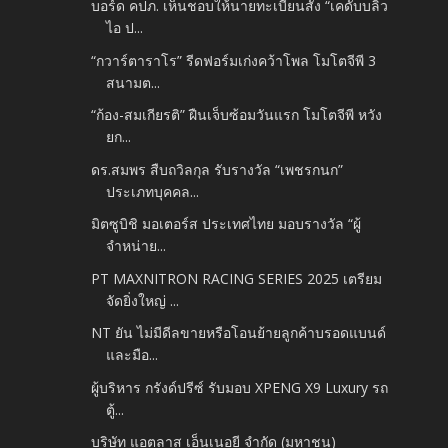
บอร์ด คปภ. เห็นชอบให้นายทะเบียนสั่ง “เคดับบลิว
ไอ ป...
“กวาร์ตาราโร” รีดฟอร์มเก่งคว้าโพล โมโตจีพี 3
สนามต...
“ก้อง-สมเกียรติ” ฝืนเจ็บซ้อมวันแรก โมโตจีพี หวัง
ยก...
ดร.สมพร สืบถวิลกุล รับรางวัล “เพชรกนก”
ประเภทบุคคล...
มิตซูบิชิ มอเตอร์ส ประเทศไทย มอบรางวัล “ผู้
จำหน่าย...
PT MAXNITRON RACING SERIES 2025 เตรียม
จัดยิ่งใหญ่ ...
NT ยัน ไม่มีดีลขายหรือโอนย้ายลูกค้าบรอดแบนด์
และมือ...
ผู้บริหาร กรังด์ปรีซ์ รับมอบ XPENG X9 Luxury รถ
ตู้...
บริษัท แอตลาส เอ็นเนอยี จำกัด (มหาชน)