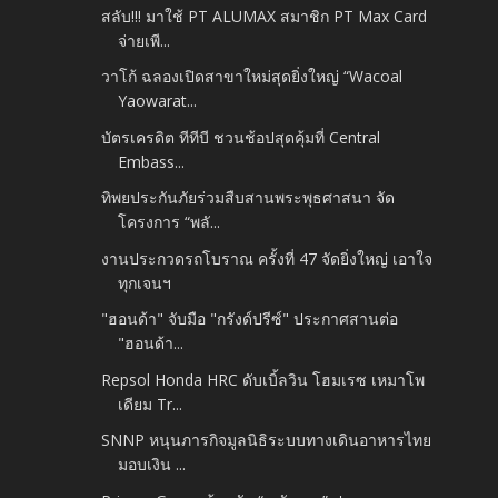
สลับ!!! มาใช้ PT ALUMAX สมาชิก PT Max Card
จ่ายเพี...
วาโก้ ฉลองเปิดสาขาใหม่สุดยิ่งใหญ่ “Wacoal
Yaowarat...
บัตรเครดิต ทีทีบี ชวนช้อปสุดคุ้มที่ Central
Embass...
ทิพยประกันภัยร่วมสืบสานพระพุธศาสนา จัด
โครงการ “พลั...
งานประกวดรถโบราณ ครั้งที่ 47 จัดยิ่งใหญ่ เอาใจ
ทุกเจนฯ
"ฮอนด้า" จับมือ "กรังด์ปรีซ์" ประกาศสานต่อ
"ฮอนด้า...
Repsol Honda HRC ดับเบิ้ลวิน โฮมเรซ เหมาโพ
เดียม Tr...
SNNP หนุนภารกิจมูลนิธิระบบทางเดินอาหารไทย
มอบเงิน ...