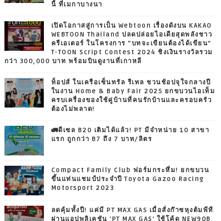
นี้ ที่เมกาบางนา
เปิดโอกาสสู่การเป็น Webtoon เรื่องดังบน KAKAO
WEBTOON Thailand ปลดปล่อยไอเดียสุดพลังชาว
ครีเอเตอร์ ในโครงการ “บทจะเขียนต้องได้เขียน”
T-TOON Script Contest 2024 ชิงเงินรางวัลรวม
กว่า 300,000 บาท พร้อมบินดูงานที่เกาหลี
ท็อปส์ ในเครือเซ็นทรัล รีเทล ชวนช้อปจุใจกลางปี
ในงาน Home & Baby Fair 2025 ยกขบวนไอเท็ม
ครบเครื่องของใช้คู่บ้านที่คนรักบ้านและครอบครัว
ต้องไม่พลาด!
🚛ดีเซล B20 เติมได้แล้ว! PT มีจำหน่าย 10 สาขา
แรก ถูกกว่า B7 ถึง 7 บาท/ลิตร
Compact Family Club ฟอร์มกระหึ่ม! ยกขบวน
ขึ้นแท่นแชมป์ประจำปี Toyota Gazoo Racing
Motorsport 2023
ลดคุ้มทั้งปี! แค่มี PT MAX GAS เมื่อสั่งก๊าซหุงต้มพีที
ผ่านแอปพลิเคชัน 'PT MAX GAS' ใช้โค้ด NEW90B