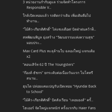
3 หน่วยงานกำกับดูแล ร่วมจัดทำโครงการ
Responsible V...
ใกล้เปิดเทอมแล้ว รถติดกว่าเดิม เพิ่มเติมคือไป
ทำงาน...
"ไม้คิว-เกียรติศักดิ์" ไล่แซงเดือด! บิดฝ่าฝนคว้าท็...
สหพัฒนพิบูล มุ่งสร้าง “วัฒนธรรมแห่งความสุข”
มอบประ...
Max Card Plus ทะลุล้านใบ ฉลองใหญ่ แจกแต้ม
x2
“คอนเสิร์ท 62 ปี The Youngsters”
“ก๊องส์-ธัชกร” ยกระดับต่อเนื่องวันแรก โมโตทรี
สนาม...
ฮุนได ปล่อยแคมเปญรับเปิดเทอม “Hyundai Back
to School”
“ไม้คิว-เกียรติศักดิ์” บิดสังเวียน "เลอมองส์" ครั้...
ไฮเออร์ จัดใหญ่แจกหนัก! ครั้งแรกกับ Haier Fans