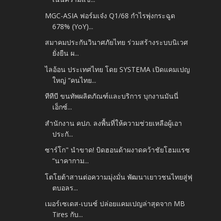
MGC-ASIA ฟอร์มเจ๋ง Q1/68 กำไรพุ่งกระฉูด
678% (YoY)...
สมาคมประกันวินาศภัยไทย ร่วมสร้างระบบนิเวศ
ยั่งยืน ผ...
ไลอ้อน ประเทศไทย โดย SYSTEMA เปิดแคมเปญ
ใหญ่ “คนไทย...
ทีทีบี ขนทัพผลิตภัณฑ์และบริการ บุกงานมันนี่
เอ็กซ์...
สำนักงาน คปภ. ลงพื้นที่ให้ความช่วยเหลือผู้เอา
ประกั...
ซาร์โก" นำขาด! บิดฮอนด้าผงาดคว้าชัยโฮมแรซ
“นาคากาม...
โตโยต้าสานต่อความมุ่งมั่น พัฒนาเยาวชนไทยสู่ฟุ
ตบอลร...
เมอร์เซเดส-เบนซ์ ปล่อยแคมเปญล่าสุดจาก MB
Tires กับ...