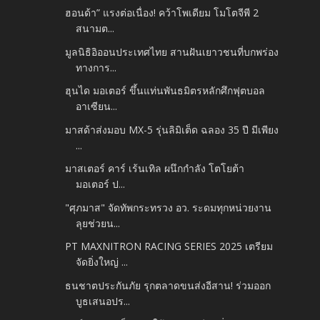
ฮอนด้า” แรงต่อเนื่อง! คว้าโพเดียม โมโตจีพี 2
สนามต...
มูลนิธิอิออนประเทศไทย สานฝันเยาวชนที่บกพร่อง
ทางการ...
ฮุนได มอเตอร์ ขึ้นแท่นพันธมิตรหลักศึกฟุตบอล
อาเซียน...
มาสด้าส่งมอบ MX-5 รุ่นลิมิเต็ด ฉลอง 35 ปี มีเพียง
...
มาสเตอร์ คาร์ เร้นเทิล ผนึกกำลัง โตโยต้า
มอเตอร์ ป...
"ศุภมาส" จัดทัพกระทรวง อว. ระดมทุกหน่วยงาน
ลุยช่วยน...
PT MAXNITRON RACING SERIES 2025 เตรียม
จัดยิ่งใหญ่ ...
ธนชาตประกันภัย รุกตลาดขนส่งอีสาน! ร่วมออก
บูธเสนอปร...