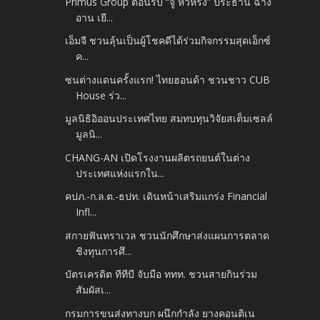
Primus Group ต้อนรับ “จู หัวหรง” ประธาน ฉาง
อาน เยี...
เอ็มจี ชวนลุ้นเป็นผู้โชคดีได้ร่วมกิจกรรมสุดเอ็กซ์
ค...
ซนต่างแดนครั้งแรก! ไทยฮอนด้า ชวนชาว CUB
House ร่ว...
มูลนิธิอิออนประเทศไทย สมทบทุนวิจัยสเต็มเซลล์
มูลนิ...
CHANG-AN เปิดโรงงานผลิตรถยนต์ในต่าง
ประเทศแห่งแรกใน...
คปภ.-ก.ล.ต.-ธปท. เดินหน้าเสริมแกร่ง Financial
Infl...
สกายฟันทราเวล ชวนนักศึกษาส่งแผนการตลาด
ชิงทุนการศึ...
บัตรเครดิต ทีทีบี จับมือ ททท. ชวนสายกินร่วม
สัมผัสเ...
กรมการขนส่งทางบก ผนึกกำลัง ยางคอนติเน