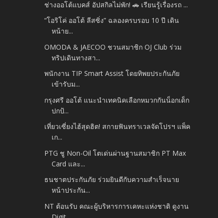
ช่างออโต้แบคส์ อัปสกิลไม่พัก! 🚗 เรียนรู้เรื่องรถ ...
“โอริโค่ ออโต้ ลีสซิ่ง” ฉลองครบรอบ 10 ปี เดิน
หน้าย...
OMODA & JAECOO ชวนสมาชิก OJ Club ร่วม
ทริปเดินทางสา...
พนักงาน TIP Smart Assist โดยทิพยประกันภัย
เข้ารับม...
กรุงศรี ออโต้ แนะนำเทคนิคเลือกหมวกกันน็อกเด็ก
ปกป้...
เที่ยวเซี่ยงไฮ้สุดฮิต! สกายฟันทราเวลจัดโปรฯ แพ็ค
เก...
PTG ชู Non-Oil โตเด่นผ่านฐานสมาชิก PT Max
Card และ...
ธนชาตประกันภัย ร่วมยินดีกับความสำเร็จนาย
หน้าประกัน...
NT ต้อนรับ คณะผู้บริหารการเคหะแห่งชาติ ดูงาน
Digit...