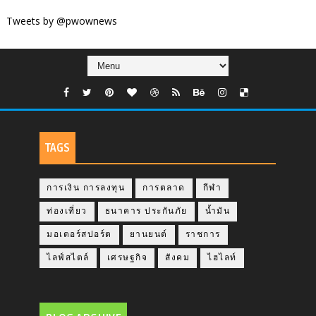
Tweets by @pwownews
TAGS
การเงิน การลงทุน
การตลาด
กีฬา
ท่องเที่ยว
ธนาคาร ประกันภัย
น้ำมัน
มอเตอร์สปอร์ต
ยานยนต์
ราชการ
ไลฟ์สไตล์
เศรษฐกิจ
สังคม
ไฮไลท์