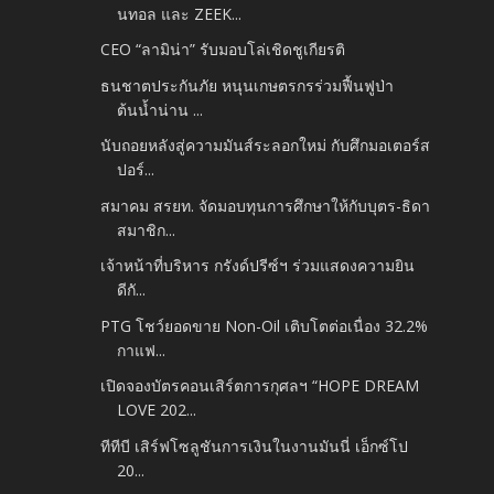
นทอล และ ZEEK...
CEO “ลามิน่า” รับมอบโล่เชิดชูเกียรติ
ธนชาตประกันภัย หนุนเกษตรกรร่วมฟื้นฟูป่า
ต้นน้ำน่าน ...
นับถอยหลังสู่ความมันส์ระลอกใหม่ กับศึกมอเตอร์ส
ปอร์...
สมาคม สรยท. จัดมอบทุนการศึกษาให้กับบุตร-ธิดา
สมาชิก...
เจ้าหน้าที่บริหาร กรังด์ปรีซ์ฯ ร่วมแสดงความยิน
ดีกั...
PTG โชว์ยอดขาย Non-Oil เติบโตต่อเนื่อง 32.2%
กาแฟ...
เปิดจองบัตรคอนเสิร์ตการกุศลฯ “HOPE DREAM
LOVE 202...
ทีทีบี เสิร์ฟโซลูชันการเงินในงานมันนี่ เอ็กซ์โป
20...