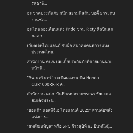
รสุธาพิ...
ธนชาตประกันภัย ผนึก สยามนิสสัน บอดี้ ยกระดับ
งานซ่อ...
ฮุนไดฉลองเดือนแห่ง Pride ชวน Riety ศิลปินสุด
ฮอต ร...
เวียตเจ็ทไทยแลนด์ จับมือ สมาคมคนพิการแห่ง
ประเทศไทย...
สำนักงาน คปภ. เผยเบี้ยประกันภัยที่ขายผ่านนาย
หน้านิ...
“ชิพ-นครินทร์” ระเบิดผลงาน บิด Honda
CBR1000RR-R ค...
สำนักงาน คปภ. บันทึกเทปถวายพระพรชัยมงคล
สมเด็จพระน...
“ฮอนด้า แอลพีจีเอ ไทยแลนด์ 2025” สานต่อพลัง
แห่งการ...
“สหพัฒนพิบูล” หรือ SPC ก้าวสู่ปีที่ 83 ยืนหนึ่งผู้...