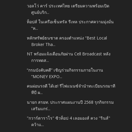
วอลโว่ คาร์ ประเทศไทย เตรียมความพร้อมเปิด
ศูนย์บริก...
ท็อปส์ ในเครือเซ็นทรัล รีเทล ประกาศความมุ่งมั่น
“ห...
หลักทรัพย์ธนชาต ครองตำแหน่ง “Best Local
Broker Tha...
NT พร้อมแจ้งเตือนภัยผ่าน Cell Broadcast หลัง
การทดส...
“กรมบังคับคดี” เชิญร่วมกิจกรรมภายในงาน
“MONEY EXPO...
คนผ่อนรถดี ได้เฮ! รีไฟแนนซ์จำนำทะเบียนรถมาที
ทีบี ผ...
นายก สรยท. ประกาศแผนงานปี 2568 รุกกิจกรรม
เสริมแกร่...
"กวาร์ตาราโร" ซิวท็อป 4 เลอมองส์ ควง "รินส์"
คว้าแ...