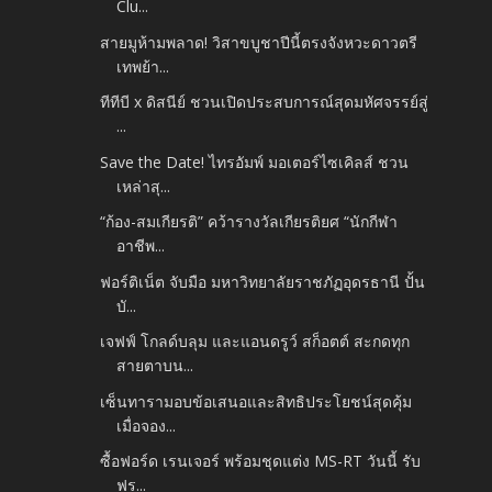
Clu...
สายมูห้ามพลาด! วิสาขบูชาปีนี้ตรงจังหวะดาวตรี
เทพย้า...
ทีทีบี x ดิสนีย์ ชวนเปิดประสบการณ์สุดมหัศจรรย์สู่
...
Save the Date! ไทรอัมพ์ มอเตอร์ไซเคิลส์ ชวน
เหล่าสุ...
“ก้อง-สมเกียรติ” คว้ารางวัลเกียรติยศ “นักกีฬา
อาชีพ...
ฟอร์ติเน็ต จับมือ มหาวิทยาลัยราชภัฏอุดรธานี ปั้น
บั...
เจฟฟ์ โกลด์บลุม และแอนดรูว์ สก็อตต์ สะกดทุก
สายตาบน...
เซ็นทารามอบข้อเสนอและสิทธิประโยชน์สุดคุ้ม
เมื่อจอง...
ซื้อฟอร์ด เรนเจอร์ พร้อมชุดแต่ง MS-RT วันนี้ รับ
ฟร...