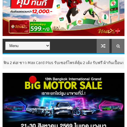
 ชาว Max Card Plus รับเซอร์ไพรส์คุ้ม 2 เด้ง รับฟรี ผ้ากันเปื้อนน้องน้ำก๊า