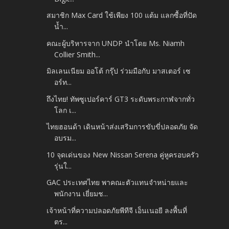
สมาชิก Max Card ใช้เพียง 100 แต้ม แลกซื้อที่ปัด
น้ำ...
คณะผู้บริหารจาก UNDP นำโดย Ms. Niamh
Collier Smith...
มิลเลนเนียม ออโต้ กรุ๊ป ร่วมมือกับ มาสเตอร์ เซ
อร์ท...
ถึงไทย! ทัพซูเปอร์คาร์ GT3 ระดับพระกาฬจากทั่ว
โลก เ...
ไทยฮอนด้า เดินหน้าส่งเสริมการขับขี่ปลอดภัย จัด
อบรม...
10 จุดเด่นของ New Nissan Serena คู่หูครอบครัว
รุ่นใ...
GAC ประเทศไทย พาคณะตัวแทนจำหน่ายและ
พนักงาน เยี่ยมช...
เจ้าหน้าที่ความปลอดภัยพีทีจี เอ็นเนอยี ลงพื้นที่
ตร...