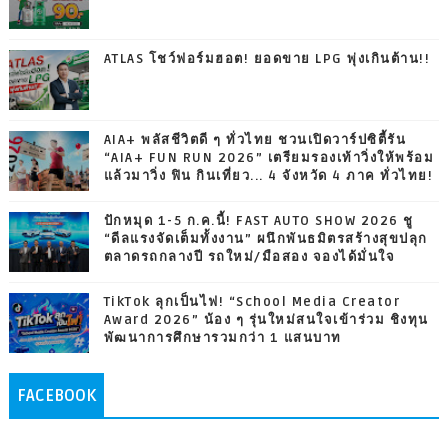
ATLAS โชว์ฟอร์มฮอต! ยอดขาย LPG พุ่งเกินต้าน!!
AIA+ พลัสชีวิตดี ๆ ทั่วไทย ชวนเปิดวาร์ปซิตี้รัน
“AIA+ FUN RUN 2026” เตรียมรองเท้าวิ่งให้พร้อม
แล้วมาวิ่ง ฟิน กินเที่ยว... 4 จังหวัด 4 ภาค ทั่วไทย!
ปักหมุด 1-5 ก.ค.นี้! FAST AUTO SHOW 2026 ชู
“ดีลแรงจัดเต็มทั้งงาน” ผนึกพันธมิตรสร้างสุขปลุก
ตลาดรถกลางปี รถใหม่/มือสอง จองได้มั่นใจ
TikTok ลุกเป็นไฟ! “School Media Creator
Award 2026” น้อง ๆ รุ่นใหม่สนใจเข้าร่วม ชิงทุน
พัฒนาการศึกษารวมกว่า 1 แสนบาท
FACEBOOK