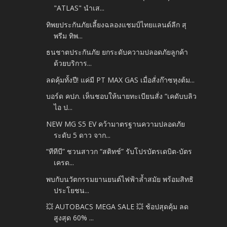
"ATLAS" นำเส...
ทิพยประกันภัยเลี้ยงฉลองแชมป์ไทยแลนด์ลีก สุ
พรีม ทิพ...
ธนชาตประกันภัย ยกระดับความปลอดภัยลูกค้า
ด้วยบริการ...
ลดคุ้มทั้งปี! แค่มี PT MAX GAS เมื่อสั่งก๊าซหุงต้ม...
บอร์ด คปภ. เห็นชอบให้นายทะเบียนสั่ง “เคดับบลิว
ไอ ป...
NEW MG S5 EV คว้ามาตรฐานความปลอดภัย
ระดับ 5 ดาว จาก...
“ทีทีบี” ชวนสาวก “สติทช์” รับโปรบัตรเดบิต-บัตร
เครด...
พบกับนวัตกรรมยานยนต์ไฟฟ้าล้ำสมัย พร้อมสิทธิ
ประโยชน...
💥 AUTOBACS MEGA SALE 💥 ช้อปสุดคุ้ม ลด
สูงสุด 60% ...