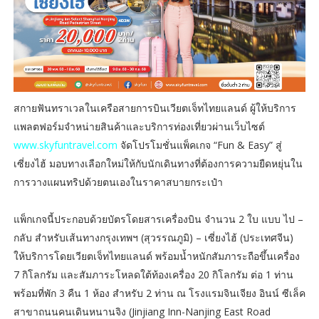
สกายฟันทราเวลในเครือสายการบินเวียตเจ็ทไทยแลนด์ ผู้ให้บริการ
แพลตฟอร์มจำหน่ายสินค้าและบริการท่องเที่ยวผ่านเว็บไซต์
www.skyfuntravel.com
จัดโปรโมชั่นแพ็คเกจ “Fun & Easy” สู่
เซี่ยงไฮ้ มอบทางเลือกใหม่ให้กับนักเดินทางที่ต้องการความยืดหยุ่นใน
การวางแผนทริปด้วยตนเองในราคาสบายกระเป๋า
แพ็กเกจนี้ประกอบด้วยบัตรโดยสารเครื่องบิน จำนวน 2 ใบ แบบ ไป –
กลับ สำหรับเส้นทางกรุงเทพฯ (สุวรรณภูมิ) – เซี่ยงไฮ้ (ประเทศจีน)
ให้บริการโดยเวียตเจ็ทไทยแลนด์ พร้อมน้ำหนักสัมภาระถือขึ้นเครื่อง
7 กิโลกรัม และสัมภาระโหลดใต้ท้องเครื่อง 20 กิโลกรัม ต่อ 1 ท่าน
พร้อมที่พัก 3 คืน 1 ห้อง สำหรับ 2 ท่าน ณ โรงแรมจินเจียง อินน์ ซีเล็ค
สาขาถนนคนเดินหนานจิง (Jinjiang Inn-Nanjing East Road