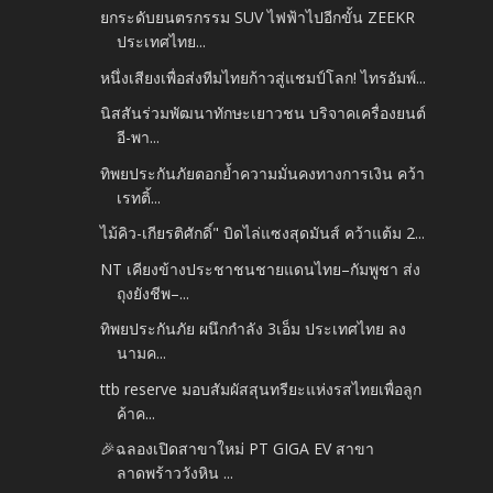
ยกระดับยนตรกรรม SUV ไฟฟ้าไปอีกขั้น ZEEKR
ประเทศไทย...
หนึ่งเสียงเพื่อส่งทีมไทยก้าวสู่แชมป์โลก! ไทรอัมพ์...
นิสสันร่วมพัฒนาทักษะเยาวชน บริจาคเครื่องยนต์
อี-พา...
ทิพยประกันภัยตอกย้ำความมั่นคงทางการเงิน คว้า
เรทติ้...
ไม้คิว-เกียรติศักดิ์" บิดไล่แซงสุดมันส์ คว้าแต้ม 2...
NT เคียงข้างประชาชนชายแดนไทย–กัมพูชา ส่ง
ถุงยังชีพ–...
ทิพยประกันภัย ผนึกกำลัง 3เอ็ม ประเทศไทย ลง
นามค...
ttb reserve มอบสัมผัสสุนทรียะแห่งรสไทยเพื่อลูก
ค้าค...
🎉ฉลองเปิดสาขาใหม่ PT GIGA EV สาขา
ลาดพร้าววังหิน ...