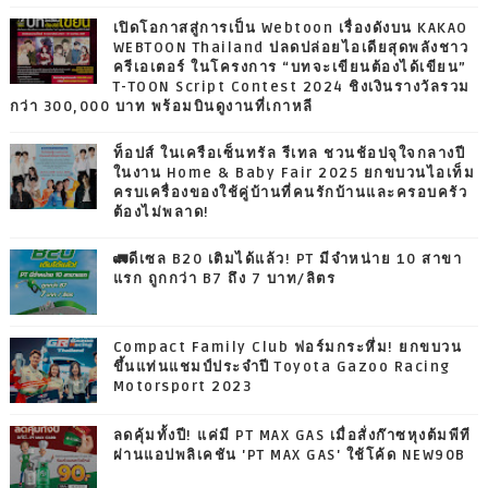
เปิดโอกาสสู่การเป็น Webtoon เรื่องดังบน KAKAO
WEBTOON Thailand ปลดปล่อยไอเดียสุดพลังชาว
ครีเอเตอร์ ในโครงการ “บทจะเขียนต้องได้เขียน”
T-TOON Script Contest 2024 ชิงเงินรางวัลรวม
กว่า 300,000 บาท พร้อมบินดูงานที่เกาหลี
ท็อปส์ ในเครือเซ็นทรัล รีเทล ชวนช้อปจุใจกลางปี
ในงาน Home & Baby Fair 2025 ยกขบวนไอเท็ม
ครบเครื่องของใช้คู่บ้านที่คนรักบ้านและครอบครัว
ต้องไม่พลาด!
🚛ดีเซล B20 เติมได้แล้ว! PT มีจำหน่าย 10 สาขา
แรก ถูกกว่า B7 ถึง 7 บาท/ลิตร
Compact Family Club ฟอร์มกระหึ่ม! ยกขบวน
ขึ้นแท่นแชมป์ประจำปี Toyota Gazoo Racing
Motorsport 2023
ลดคุ้มทั้งปี! แค่มี PT MAX GAS เมื่อสั่งก๊าซหุงต้มพีที
ผ่านแอปพลิเคชัน 'PT MAX GAS' ใช้โค้ด NEW90B