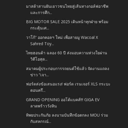
มาสด้าสานฝันเยาวชนไทยสู่เส้นทางกอล์ฟอาชีพ
และการศึก...
BIG MOTOR SALE 2025 เดินหน้าทุกฝ่าย พร้อม
กระตุ้นเศ...
วาโก้” ออกคอลฯ ใหม่ เพื่อสายมู Wacoal X
Sahred Toy...
ไทยฮอนด้า ฉลอง 60 ปี ส่งมอบความห่วงใยผ่าน
วิดีโอสุด...
สมาคมผู้ประกอบการรถยนต์ใช้แล้ว จัดงานแถลง
ข่าว “เจา...
ฟอร์ดส่งข้อเสนอแรง! ฟอร์ด เรนเจอร์ XLS กระบะ
ตอนครึ...
GRAND OPENING ออโต้แบคส์!!! GIGA EV
ลาดพร้าววังหิน
ทิพยประกันภัย ลงนามบันทึกข้อตกลง MOU ร่วม
กับสหกรณ์...