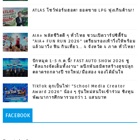
ATLAS โชว์ฟอร์มฮอต! ยอดขาย LPG พุ่งเกินต้าน!!
AIA+ พลัสชีวิตดี ๆ ทั่วไทย ชวนเปิดวาร์ปซิตี้รัน
“AIA+ FUN RUN 2026” เตรียมรองเท้าวิ่งให้พร้อม
แล้วมาวิ่ง ฟิน กินเที่ยว... 4 จังหวัด 4 ภาค ทั่วไทย!
ปักหมุด 1-5 ก.ค.นี้! FAST AUTO SHOW 2026 ชู
“ดีลแรงจัดเต็มทั้งงาน” ผนึกพันธมิตรสร้างสุขปลุก
ตลาดรถกลางปี รถใหม่/มือสอง จองได้มั่นใจ
TikTok ลุกเป็นไฟ! “School Media Creator
Award 2026” น้อง ๆ รุ่นใหม่สนใจเข้าร่วม ชิงทุน
พัฒนาการศึกษารวมกว่า 1 แสนบาท
FACEBOOK