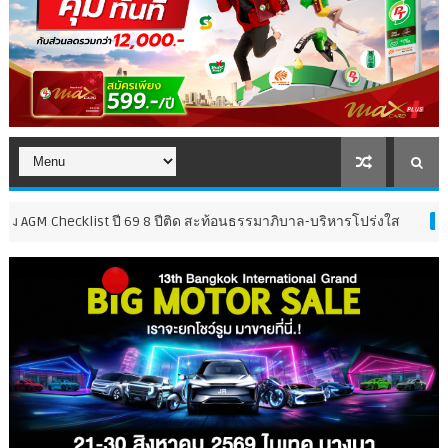
ist ปี 69 8 ปีติด สะท้อนธรรมาภิบาล-บริหารโปร่งใส
ยามาฮ่า ฟ
กีฬา