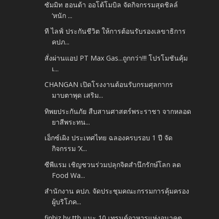
ซัมมิท ฮอนด้า ออโต้โมบิล จัดกิจกรรมสุดชิลล์
‘หนัก ...
ที ไลฟ์ ประกันชีวิต ให้การต้อนรับรองเลขาธิการ
คปภ...
สั่งผ่านแอป PT Max Gas...ถูกกว่า!!! โปรโมชันคุ้ม
เ...
CHANGAN เปิดโรงงานต้อนรับกรมศุลกากร
มาบตาพุด เสริม...
ทิพยประกันภัย สืบสานศาสตร์พระราชา จากหลอด
ยาสีพระทน...
เอ็กซ์เผิง ประเทศไทย ฉลองครบรอบ 1 ปี จัด
กิจกรรม ‘X...
ซีพีแรม เชิญชวนร่วมปลุกจิตสำนึกรักษ์โลก ลด
Food Wa...
สำนักงาน คปภ. จัดประชุมคณะกรรมการคุ้มครอง
ผู้บริโภค...
finbiz by ttb แนะ 10 เทรนด์อาหารแห่งอนาคต