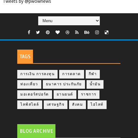
Tweets by @pwownews
TAGS
การเงิน การลงทุน
การตลาด
กีฬา
ท่องเที่ยว
ธนาคาร ประกันภัย
น้ำมัน
มอเตอร์สปอร์ต
ยานยนต์
ราชการ
ไลฟ์สไตล์
เศรษฐกิจ
สังคม
ไฮไลท์
BLOG ARCHIVE