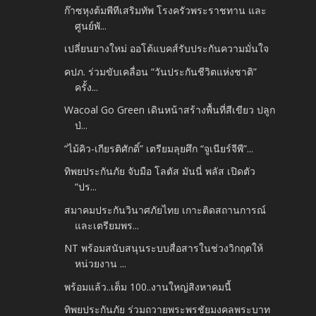
ก๊าซหุงต้มพีทีเสริมทัพ โรงครัวพระราชทาน และ
ศูนย์พั...
เปลี่ยนยางใหม่ ออโต้แบคส์รับประกันความมั่นใจ
คปภ. ร่วมขับเคลื่อน “วันประกันชีวิตแห่งชาติ”
ครั้ง...
Wacoal Go Green เดินหน้าสร้างพื้นที่สีเขียว ปลูก
ป่...
“ไม้คิว-เกียรติศักดิ์” เตรียมลุยศึก “จูเนียร์จีพี”...
ทิพยประกันภัย จับมือ โลตัส มันนี่ พลัส เปิดตัว
“ปร...
สมาคมประกันวินาศภัยไทย เกาะติดสถานการณ์
และเตรียมพร...
NT พร้อมสนับสนุนระบบสื่อสารในช่วงวิกฤตให้
หน่วยงาน ...
พร้อมแล้ว..เต็ม 100..งานใหญ่สิงหาคมนี้
ทิพยประกันภัย ร่วมถวายพระพรชัยมงคลพระบาท