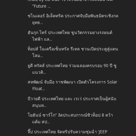
“Future ...
ชไนเดอร์ อิเล็คทริค ประกาศจับมือพันธมิตรเชิงกล
ยุทธ...
ฮันกุก ไทร์ ประเทศไทย ชูนวัตกรรมยางรถยนต์
ไฟฟ้า แล...
ท็อปส์ ในเครือเซ็นทรัล รีเทล ชวนเปิดประตูสู่แดน
โสม...
ยูดี ทรัคส์ ประเทศไทย ร่วมฉลองครบรอบ 90 ปี ชู
แนวคิ...
สหพัฒน์ จับมือ ราชพัฒนา เปิดตัวโครงการ Solar
Float...
บีวายดี ประเทศไทย และ เรเว่ ประกาศเป็นผู้สนับ
สนุนห...
โยฮันน์ ซาร์โก” งัดประสบการณ์ซิวท็อป 8 คว้า
แต้ม สป...
จี๊ป ประเทศไทย จัดทริปรับความชุ่มฉ่ำ ‘JEEP