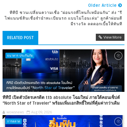
Older Article
​ทีทีบี ชวนเปลี่ยนความเชื่อ “ผ่อนรถที่ไหนก็เหมือนกัน” ส่ง “รี
ไฟแนนซ์สินเชื่อจำนำทะเบียนรถ แบบไม่โอนเล่ม” ลูกค้าผ่อนดี
มีรางวัล ลดดอกเบี้ยให้ทันที
View More
RELATED POST
ธนาคาร ประกันภัย
ทีทีบี เปิดตัวบัตรเครดิต ttb absolute โฉมใหม่ ภายใต้คอนเซ็ปต์
“North Star of Traveler” พร้อมเพิ่มเอกสิทธิ์ใหม่ที่คุ้มค่ากว่าเดิม
wowsnews
Aug 09, 2026
การตลาด