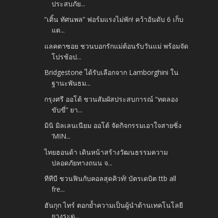
ประสบภัย...
“เติ้น ทัศนพล” ฟอร์มแรงไม่พัก! คว้าอันดับ 6 เก็บ
แต...
แลคตาซอย ชวนบอกรักแม่ต้อนรับวันแม่ พร้อมจัด
โปรช้อป...
Bridgestone ได้รับเลือกจาก Lamborghini ใน
ฐานะพันธม...
กรุงศรี ออโต้ ชวนสัมผัสประสบการณ์ “ทดลอง
ขับขี่” ยา...
มินิ มิลเลนเนียม ออโต้ จัดกิจกรรมเอาใจสายซิ่ง
‘MIN...
ไทยฮอนด้า เดินหน้าสร้างวัฒนธรรมความ
ปลอดภัยทางถนน จ...
ทีทีบี ชวนฟินกับคอลสุดคิวท์! บัตรเดบิต ttb all
fre...
ฮันกุก ไทร์ ตอกย้ำความเป็นผู้นำด้านเทคโนโลยี
ยางระด...