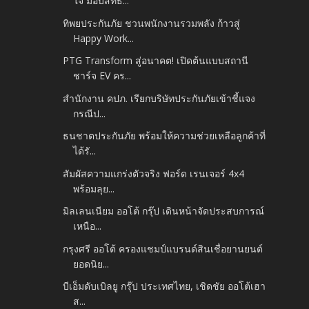
ใจ มอบสิทธ...
ทิพยประกันภัย ชวนพนักงานรวมพลัง ก้าวสู่
Happy Work...
PTG Transform สู่อนาคต! เปิดต้นแบบสถานี
ชาร์จ EV คร...
สำนักงาน คปภ. เรียกบริษัทประกันภัยเข้าชี้แจง
กรณีป...
ธนชาตประกันภัย พร้อมให้ความช่วยเหลือลูกค้าที่
ได้รั...
สัมผัสความแกร่งตัวจริง ฟอร์ด เรนเจอร์ 4x4
พร้อมลุย...
มิลเลนเนียม ออโต้ กรุ๊ป เดินหน้าจัดประสบการณ์
เหนือ...
กรุงศรี ออโต้ ครองแชมป์แบรนด์สินเชื่อยานยนต์
ยอดนิย...
บีเอ็มดับเบิลยู กรุ๊ป ประเทศไทย, เชิดชัย ออโต้เฮา
ส...