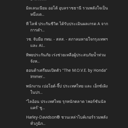
มิลเลนเนียม ออโต้ อุบลราชธานี รวมพลังใจเป็น
หนึ่งเด...
ที ไลฟ์ ประกันชีวิต ได้รับประเมินผลเกรด A จาก
การดำ...
วช. จับมือ กทม. - สสส. - สภาลมหายใจกรุงเทพฯ
และ AI...
ทิพยประกันภัย เร่งช่วยเหลือผู้ประสบภัยน้ำท่วม
จังห...
ฮอนด้าเตรียมเปิดตัว “The M.O.V.E. by Honda”
Immer...
พนักงาน เปอโยต์-จี๊ป ประเทศไทย และ เอ็กซ์เผิง
ในปร...
“ไลอ้อน ประเทศไทย รุกหนักตลาด ‘เพอร์ซันนัล
แคร์’ ชู...
Harley-Davidson® ชวนเหล่าไบค์เกอร์รวมพลัง
ทั่วภูมิภ...