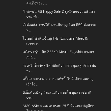
สมเด็จพระป...
ก๊าซหุงต้มพีที Happy Sale Day😊 ยกขบวนสินค้า
ราคาพิ...
ส่งต่อพลัง “การให้” ผ่านปันบุญ โดย ทีทีบี ต่อความ
ห...
ไฮเออร์ พาฟินขั้นสุด! จัด Exclusive Meet &
Greet ก...
เมโทร กรุ๊ป เปิด ZEEKR Metro Flagship บางนา
กม.5 ...
กรุงศรี เอ็กซ์คลูซีฟ พลิกนิยามการดูแลลูกค้าระดับ
พร...
ครั้งแรกของวงการ! ฮอนด้าบิ๊กไบค์ เปิดแคมเปญ
เร้าใจ ...
บีเอ็มดับเบิลยู มิลเลนเนียม ออโต้ อุบลราชธานี
ร่วม...
MGC-ASIA ฉลองครบรอบ 25 ปี จัดแคมเปญดีต่อ