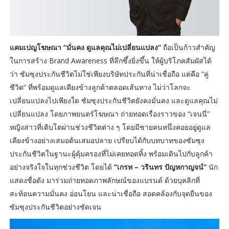
แคมเปญโฆษณา “มั่นคง ดูแลคุณไม่เปลี่ยนแปลง”
ถือเป็นก้าวสำคัญ
ในการสร้าง Brand Awareness ที่ลึกซึ้งยิ่งขึ้น ให้ผู้บริโภคสัมผัสได้
ว่า ซัมซุงประกันชีวิตไม่ใช่เพียงบริษัทประกันที่น่าเชื่อถือ แต่คือ “คู่
ชีวิต” ที่พร้อมดูแลเคียงข้างลูกค้าตลอดเส้นทาง ไม่ว่าโลกจะ
เปลี่ยนแปลงไปเพียงใด ซัมซุงประกันชีวิตยังคงมั่นคง และดูแลคุณไม่
เปลี่ยนแปลง โดยภาพยนตร์โฆษณา ถ่ายทอดเรื่องราวของ “เจนนี่”
หญิงสาวที่เติบโตผ่านช่วงชีวิตต่าง ๆ โดยมีชายคนหนึ่งคอยอยู่ดูแล
เคียงข้างอย่างเสมอต้นเสมอปลาย เปรียบได้กับบทบาทของซัมซุง
ประกันชีวิตในฐานะผู้คุ้มครองที่ไม่เคยทอดทิ้ง พร้อมเดินไปกับลูกค้า
อย่างจริงใจในทุกช่วงชีวิต โดยได้
“เกรท – วรินทร ปัญหกาญจน์”
นัก
แสดงชื่อดัง มาร่วมถ่ายทอดภาพลักษณ์ของแบรนด์ ด้วยบุคลิกที่
สะท้อนความมั่นคง อ่อนโยน และน่าเชื่อถือ สอดคล้องกับจุดยืนของ
ซัมซุงประกันชีวิตอย่างชัดเจน