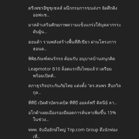
ตรีเพชรอีซูซุเซลส์ ผนึกกรมการขนส่งฯ จัดศึกคิง
ออฟแช...
มาสด้าเสริมศักยภาพความแข็งแกร่งให้บุคลากรระ
ดับผู้น...
ฮอนด้า รวมพลังสร้างพื้นที่สีเขียว ผ่านโครงการ
ฮอนด...
พิพิธภัณฑ์คนรักรถ ต้อนรับ อนุบาลบ้านสนุกคิด
Leapmotor B10 ล็อตแรกถึงไทยแล้ว! เตรียม
พร้อมเปิดตั...
สภาธุรกิจประกันภัยไทย แต่งตั้ง “ดร.สมพร สืบถวิล
กุล...
ทีทีบี เปิดตัวบัตรเดบิต ทีทีบี ออลล์ฟรี ดิสนีย์ ลา...
อโกด้าเผยเมืองรองมียอดการค้นหาเพิ่มขึ้น 15%
ในช่วง...
ททท. จับมือยักษ์ใหญ่ Trip.com Group ดึงนักท่อง
เที่...