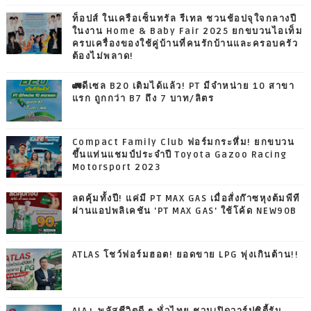
ท็อปส์ ในเครือเซ็นทรัล รีเทล ชวนช้อปจุใจกลางปี
ในงาน Home & Baby Fair 2025 ยกขบวนไอเท็ม
ครบเครื่องของใช้คู่บ้านที่คนรักบ้านและครอบครัว
ต้องไม่พลาด!
🚛ดีเซล B20 เติมได้แล้ว! PT มีจำหน่าย 10 สาขา
แรก ถูกกว่า B7 ถึง 7 บาท/ลิตร
Compact Family Club ฟอร์มกระหึ่ม! ยกขบวน
ขึ้นแท่นแชมป์ประจำปี Toyota Gazoo Racing
Motorsport 2023
ลดคุ้มทั้งปี! แค่มี PT MAX GAS เมื่อสั่งก๊าซหุงต้มพีที
ผ่านแอปพลิเคชัน 'PT MAX GAS' ใช้โค้ด NEW90B
ATLAS โชว์ฟอร์มฮอต! ยอดขาย LPG พุ่งเกินต้าน!!
AIA+ พลัสชีวิตดี ๆ ทั่วไทย ชวนเปิดวาร์ปซิตี้รัน