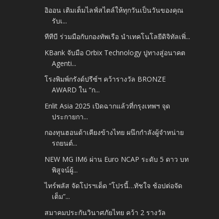
อิออน เติมเต็มไลฟ์สไตล์ให้ทุกวันเป็นวันของคุณ
รับเ...
ทีทีบี ร่วมมือกับกองทัพเรือ นำเทคโนโลยีดิจิทัลเพิ่...
KBank จับมือ Orbix Technology ปูทางสู่อนาคต
Agenti...
โรงพิมพ์กรังด์ปรีซ์ฯ คว้ารางวัล BRONZE
AWARD ใน “ก...
Enlit Asia 2025 เปิดฉากแล้วที่กรุงเทพฯ จุด
ประกายกา...
กองทุนฮอนด้าเคียงข้างไทย ผนึกกำลังผู้จำหน่าย
รถยนต์...
NEW MG IM6 ผ่าน Euro NCAP ระดับ 5 ดาว บท
พิสูจน์ผู้...
ไทร์พลัส จัดโปรฯเด็ด “โปรนี้…ทัชใจ ช้อปต่อจัด
เต็ม”...
สมาคมประกันวินาศภัยไทย คว้า 2 รางวัล