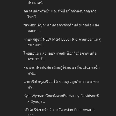
ประเภทรั...
ตลาดหลักทรัพย์ฯ และทีทีบี ผนึกกำลังปลุกธุรกิจ
ไทยวั...
“สหพัฒนพิบูล” สานต่อภารกิจด้านสิ่งแวดล้อม ส่ง
มอบสา...
ผ่าบทพิสูจน์ NEW MG4 ELECTRIC จากท้องถนนสู่
สนามแข่...
ไทยฮอนด้า ส่งมอบหมวกกันน็อกถึงมือภาคเหนือ
ครบ 15 จั...
ธนชาตประกันภัย เตือนผู้ใช้ถนน เลี่ยงเส้นทางน้ำ
ท่วม...
แจกจริง! กรุงศรี ออโต้ ขอบคุณลูกค้าเก่า แจกทอง
ทั่ว...
Kyle Wyman นักแข่งจากทีม Harley-Davidson®
x Dynoje...
กรังด์ปรีซ์ฯ คว้า 2 รางวัล Asian Print Awards
202...