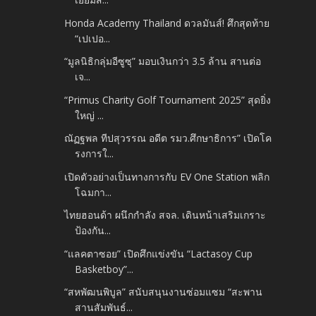
Honda Academy Thailand ดวลมันส์! ศึกสุดท้าย
“เปเปอ...
“มูลนิธิกลุ่มอีซูซุ” มอบเงินกว่า 3.5 ล้าน สานต่อ
เจ...
“Primus Charity Golf Tournament 2025” สุดยิ่ง
ใหญ่ ...
ณัฏฐพล ทีปสุวรรณ อดีต รมว.ศึกษาธิการ” เปิดโค
รงการใ...
เปิดตัวอย่างเป็นทางการกับ EV One Station พลิก
โฉมกา...
ไทยฮอนด้า ผนึกกำลัง สจล. เดินหน้าเสริมเกราะ
ป้องกัน...
“แลคตาซอย” เปิดศึกแข่งขัน “Lactasoy Cup
Basketboy”...
“สหพัฒนพิบูล” สนับสนุนงานซ่อมแซม “สะพาน
สานสัมพันธ์...