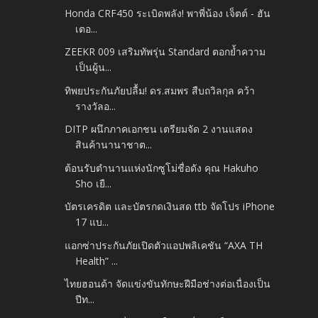
Honda CRF450 ระเบิดพลัง! พาพี่น้อง เจ็ตต์ - ฮัน
เตอ...
ZEEKR 009 เสริมทัพรุ่น Standard ตอกย้ำความ
เป็นผู้น...
ทิพยประกันภัยปลื้ม! ดร.สมพร สืบถวิลกุล คว้า
รางวัลอ...
DITP ผนึกภาคเอกชน เตรียมจัด 2 งานแสดง
สินค้านานาชาต...
ต้อนรับตำนานแห่งนักซูโม่ชื่อดัง คุณ Hakuho
Sho เยื...
บัตรเครดิต และบัตรกดเงินสด ttb จัดโปร iPhone
17 แบ...
แอกซ่าประกันภัยเปิดตัวแอปพลิเคชัน “AXA TH
Health” ...
ไทยฮอนด้า จัดแข่งขันทักษะฝีมือช่างต่อเนื่องเป็น
ปีท...