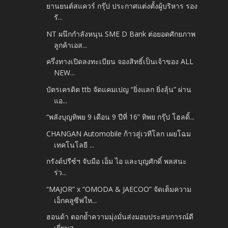
ยานยนต์สแควร์ กรุ๊ป ประกาศแต่งตั้งผู้บริหาร รอง
รั...
NT ผนึกกำลังหนุน SME D Bank ต่อยอดศักยภาพ
ลูกค้าเอส...
ครึ่งทางเปิดลงทะเบียน จองสิทธิ์เป็นเจ้าของ ALL
NEW...
บัตรเครดิต ttb จัดแคมเปญ “ยิ่งแลก ยิ่งลุ้น” ผ่าน
แอ...
“พลังบุญทิพย 9 เดือน 9 ปีที่ 16” ทิพย กรุ๊ป โฮลดิ้...
CHANGAN Automobile ก้าวสู่เวทีโลก เผยโฉม
เทคโนโลยี ...
กรังด์ปรีซ์ฯ จับมือ เอ็ม ไอ และบุญศักดิ์ พลสนะ
ร่ว...
“MAJOR” x “OMODA & JAECOO” จัดเต็มความ
เอ็กคลูซีฟให...
ฮอนด้า ตอกย้ำความมุ่งมั่นส่งมอบประสบการณ์ดี
เยี่ยมส...