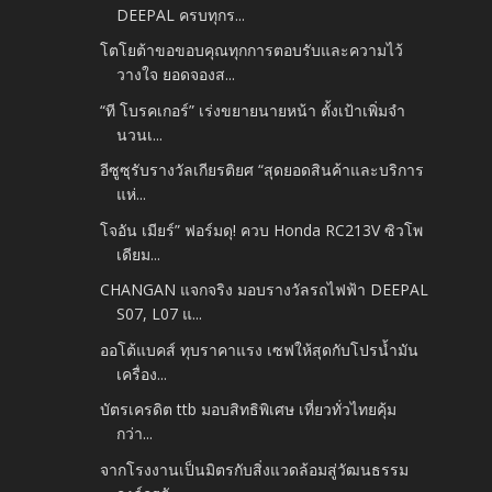
DEEPAL ครบทุกร...
โตโยต้าขอขอบคุณทุกการตอบรับและความไว้
วางใจ ยอดจองส...
“ที โบรคเกอร์” เร่งขยายนายหน้า ตั้งเป้าเพิ่มจำ
นวนเ...
อีซูซุรับรางวัลเกียรติยศ “สุดยอดสินค้าและบริการ
แห่...
โจอัน เมียร์” ฟอร์มดุ! ควบ Honda RC213V ซิวโพ
เดียม...
CHANGAN แจกจริง มอบรางวัลรถไฟฟ้า DEEPAL
S07, L07 แ...
ออโต้แบคส์ ทุบราคาแรง เซฟให้สุดกับโปรน้ำมัน
เครื่อง...
บัตรเครดิต ttb มอบสิทธิพิเศษ เที่ยวทั่วไทยคุ้ม
กว่า...
จากโรงงานเป็นมิตรกับสิ่งแวดล้อมสู่วัฒนธรรม