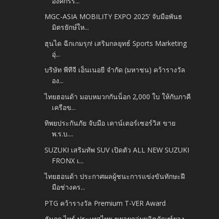
องค์กรรั...
MGC-ASIA MOBILITY EXPO 2025’ จับมือพันธ
มิตรยักษ์ให...
ฮุนได ฉีกเกมรุก! เสริมกลยุทธ์ Sports Marketing
อุ่...
บริษัท พีทีจี เอ็นเนอยี จำกัด (มหาชน) คว้ารางวัล
อง...
ไทยฮอนด้า มอบหมวกกันน็อก 2,000 ใบ ให้กับภาคี
เครือข...
ทิพยประกันภัย จับมือ เคาน์เตอร์เซอร์วิส ขาย
พ.ร.บ....
SUZUKI เสริมทัพ SUV เปิดตัว ALL NEW SUZUKI
FRONX เ...
ไทยฮอนด้า ประกาศผลผู้ชนะการแข่งขันทักษะฝี
มือช่างคร...
PTG คว้ารางวัล Premium T-VER Award
ฮันกุก ไทร์ ประเทศไทย ขยายกลุ่มผลิตภัณฑ์ยาง