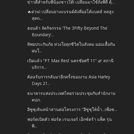
ข่าวดีสำหรับพี่น้องชาวใต้! เปลี่ยนมาใช้ถังพีที คุ้...
🔥ด่วน! เปลี่ยนยางแบรนด์ดังที่ออโต้แบคส์ ลดสูง
สุดถ...
ฮอนด้า จัดกิจกรรม ‘The 3Fifty Beyond The
Boundary’...
ทิพยประกันภัย ห่วงใยทุกชีวิตในสังคม มอบเสื้อกัน
ฝนใ...
เปิดแล้ว “PT Max Rest นครชัยศรี 11” 🌿 สถานี
บริการ...
ต้อนรับการกลับมาอีกครั้งของงาน Asia Harley
Days 21...
ธนาคารแห่งประเทศไทยร่วมประชุมกับสำนักงาน
คปภ.
อีซูซุเดินหน้าสานต่อโครงการ “อีซูซุให้น้ำ...เพื่อช...
ฟอร์ดเปิดตัว ฟอร์ด เรนเจอร์ เอ็กซ์ตร้า แพ็ค รุ่น
พิ...