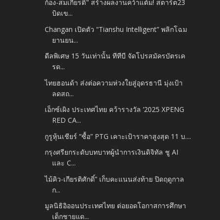
ก้อง-สมเกียรติ" สร้างผลงานคว้าแต้ม! สตาร์ต23
บิดเข...
Changan เปิดตัว “Tianshu Intelligent” พลิกโฉม
ยานยน...
ดีลพิเศษ 15 วันเท่านั้น ทีทีบี จัดโปรสมัครบัตรเค
รด...
ไทยฮอนด้า ส่งต่อความห่วงใยสู่อุดรธานี มุ่งเป้า
ลดสถ...
เอ็กซ์เผิง ประเทศไทย คว้ารางวัล ‘2025 XPENG
RED CA...
กูรูหุ้นเชียร์ “ซื้อ” PTG เคาะเป้าราคาสูงสุด 11 บ....
กรุงศรียกระดับบทบาทผู้นำการเงินดิจิทัล ชู AI
และ C...
ไม้คิว-เกียรติศักดิ์” เก็บคะแนนส่งท้าย ปิดฤดูกาล
ก...
มูลนิธิอิออนประเทศไทย ต่อยอดโอกาสการศึกษา
เด็กชายแด...