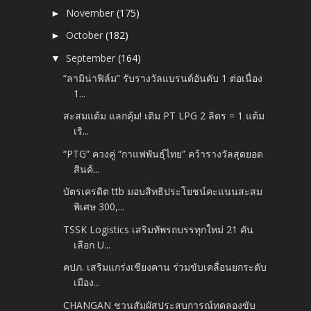
November
(175)
►
October
(182)
►
September
(164)
▼
“ลามิน่าฟิล์ม” รับรางวัลแบรนด์อันดับ 1 ต่อเนื่อง
1...
สะสมแต้ม แลกคุ้ม! เติม PT LPG 2 ลิตร = 1 แต้ม
เริ...
“PTG” ควงคู่ “กาแฟพันธุ์ไทย” คว้ารางวัลสุดยอด
สินค้...
บัตรเครดิต ttb มอบสิทธิประโยชน์คะแนนสะสม
พิเศษ 300,...
TSSK Logistics เสริมทัพรถบรรทุกใหม่ 21 คัน
เลือก U...
คปภ. เสริมแกร่งเชียงคาน ร่วมขับเคลื่อนยกระดับ
เมือง...
CHANGAN ชวนสัมผัสประสบการณ์ทดลองขับ