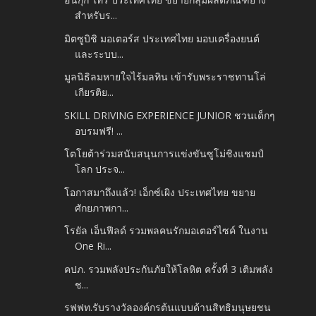
สำหรับร...
มิตซูบิชิ มอเตอร์ส ประเทศไทย มอบเครื่องยนต์
และระบบ...
มูลนิธิลมหายใจไร้มลทิน เข้ารับพระราชทานโล่
เกียรติย...
SKILL DRIVING EXPERIENCE JUNIOR ชวนเด็กๆ
อบรมฟรี! ...
โตโยต้าร่วมสนับสนุนการแข่งขันซูโม่ชิงแชมป์
โลก ประจ...
โอกาสมาถึงแล้ว! เอ็กซ์เผิง ประเทศไทย ขยาย
ศักยภาพกา...
โรยัล เอ็นฟีลด์ รวมพลคนรักมอเตอร์ไซค์ ในงาน
One Ri...
คปภ. รวมพลังประกันภัยให้โลหิต ครั้งที่ 3 เติมพลัง
ช...
รฟฟท.รับรางวัลองค์กรต้นแบบด้านสิทธิมนุษยชน