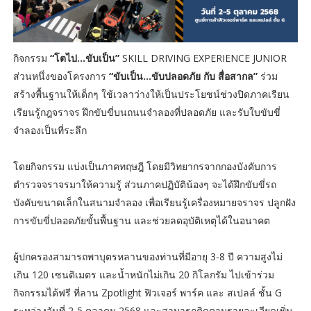
กิจกรรม
“โตไป…ขับเป็น”
SKILL DRIVING EXPERIENCE JUNIOR
ส่วนหนึ่งของโครงการ
“ขับเป็น...ขับปลอดภัย กับ สื่อสากล”
ร่วม
สร้างพื้นฐานให้เด็กๆ ใช้เวลาว่างให้เป็นประโยชน์ช่วงปิดภาคเรียน
เรียนรู้กฎจราจร ฝึกขับขี่บนถนนจำลองที่ปลอดภัย และรับใบขับขี่
จำลองเป็นที่ระลึก
โดยกิจกรรม แบ่งเป็นภาคทฤษฎี โดยมีวิทยากรจากกองบังคับการ
ตำรวจจราจรมาให้ความรู้ ส่วนภาคปฏิบัติน้องๆ จะได้ฝึกขับขี่รถ
บังคับขนาดเล็กในสนามจำลอง เพื่อเรียนรู้เครื่องหมายจราจร ปลูกฝัง
การขับขี่ปลอดภัยขั้นพื้นฐาน และช่วยลดอุบัติเหตุได้ในอนาคต
ผู้ปกครองสามารถพาบุตรหลานของท่านที่มีอายุ 3-8 ปี ความสูงไม่
เกิน 120 เซนติเมตร และน้ำหนักไม่เกิน 20 กิโลกรัม ไปเข้าร่วม
กิจกรรมได้ฟรี ที่ลาน Zpotlight ฟิวเจอร์ พาร์ค และ สเปลล์ ชั้น G
ระหว่างวันที่ 2-5 ตุลาคม 2568 และสามารถติดตามรายละเอียดเพิ่ม