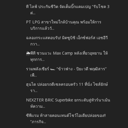
ที ไลฟ์ ประกันชีวิต จัดเต็มบิ๊กแคมเปญ “รับโชค 3
ต่...
PT LPG สาขาใหม่ใกล้บ้านคุณ พร้อมให้การ
บริการแล้ววั...
ฉลองกระแสตอบรับ! มิตซูบิชิ เอ็กซ์ฟอร์ส เอชอีวี
กวา...
🌦️พีที ชวนแวะ Max Camp หลังเที่ยวอุทยาน ให้
ทุกการ...
รวมพลังเชียร์ 🏎️ “ข้าวฟ่าง - ปิยะวดี พฤฒิสาร”
เพื...
ฮุนได ปล่อยรถดีเซลครอบครัว 11 ที่นั่ง ไซส์ยักษ์
รา...
NEXZTER BRIC Superbike ยกระดับสู่ทัวร์นาเม้น
ท์ความ...
ซีพีแรม ท้าสายคอนเทนต์โชว์ไอเดียปล่อยของ!!
“ภารกิจ...