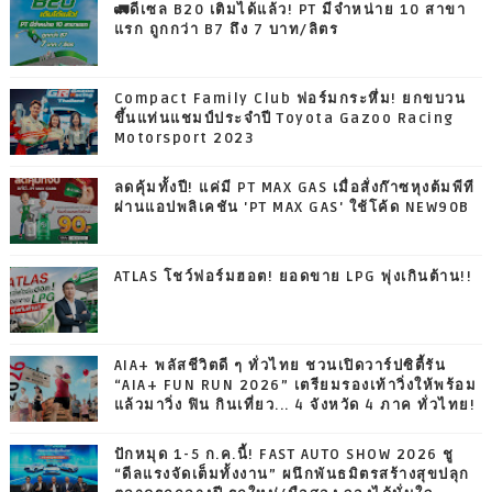
🚛ดีเซล B20 เติมได้แล้ว! PT มีจำหน่าย 10 สาขา
แรก ถูกกว่า B7 ถึง 7 บาท/ลิตร
Compact Family Club ฟอร์มกระหึ่ม! ยกขบวน
ขึ้นแท่นแชมป์ประจำปี Toyota Gazoo Racing
Motorsport 2023
ลดคุ้มทั้งปี! แค่มี PT MAX GAS เมื่อสั่งก๊าซหุงต้มพีที
ผ่านแอปพลิเคชัน 'PT MAX GAS' ใช้โค้ด NEW90B
ATLAS โชว์ฟอร์มฮอต! ยอดขาย LPG พุ่งเกินต้าน!!
AIA+ พลัสชีวิตดี ๆ ทั่วไทย ชวนเปิดวาร์ปซิตี้รัน
“AIA+ FUN RUN 2026” เตรียมรองเท้าวิ่งให้พร้อม
แล้วมาวิ่ง ฟิน กินเที่ยว... 4 จังหวัด 4 ภาค ทั่วไทย!
ปักหมุด 1-5 ก.ค.นี้! FAST AUTO SHOW 2026 ชู
“ดีลแรงจัดเต็มทั้งงาน” ผนึกพันธมิตรสร้างสุขปลุก