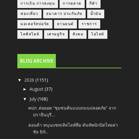
การเงิน การลงทุน
การตลาด
กีฬา
ท่องเที่ยว
ธนาคาร ประกันภัย
น้ำมัน
มอเตอร์สปอร์ต
ยานยนต์
ราชการ
ไลฟ์สไตล์
เศรษฐกิจ
สังคม
ไฮไลท์
BLOG ARCHIVE
2026
(1151)
▼
August
(37)
►
July
(168)
▼
คปภ. ต่อยอด “ชุมชนต้นแบบถนนปลอดภัย” จาก
ปราจีนบุรี....
ฮอนด้า หนุนแซทเทิลไลท์ทีม ดันทัพนักบิดไทยล่า
ชัย BR...