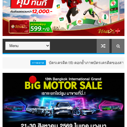
บัตรเครดิต ttb ตอกย้ำภาพบัตรเครดิตของสายกินตัวจริง ส่งแ
การตลาด