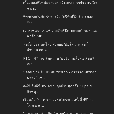
เบื้องหลังดีไซน์ความสปอร์ตของ Honda City ใหม่
จากฝ...
ทิพยประกันภัย รับรางวัล “บริษัทที่มีบริการยอด
เยี่ย...
เมอร์เซเดส-เบนซ์ มอบสิทธิพิเศษแทนคำขอบคุณ
ลูกค้า MB...
ฟอร์ด ประเทศไทย ส่งมอบ ‘ฟอร์ด เรนเจอร์’
จำนวน 88 ค...
PTG - ศิริราช จัดหน่วยรับบริจาคเลือดเคลื่อนที่
เจา...
ขออนุญาตเป็นแชมป์ "ตัวเล็ก - อรวรรณ ศรัทธา
ธรรม" โช...
🏡💚 สิทธิพิเศษเฉพาะลูกบ้านศุภาลัย! Supalai
ก๊าซหุ...
เริ่มแล้ว “งานประกวดรถโบราณ ครั้งที่ 48” ยล
โฉม มรด...
“เจฟ ซาเตอร์ – มีน นิชคุณ” ชวนแฟนเอสและ