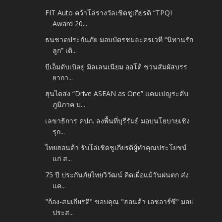
FIT Auto คว้าโล่รางวัลเชิดชูเกียรติ “TPQI
Award 20...
ธนชาตประกันภัย มอบบัตรชมละครเวที “นิทานรัก
ลูก” เติ...
บีเอ็มดับเบิลยู มิลเลนเนียม ออโต้ ชวนสัมผัสบรร
ยากา...
ฮุนไดส่ง “Drive ASEAN as One” แคมเปญระดับ
ภูมิภาค บ...
เลขาธิการ คปภ. ลงพื้นที่บุรีรัมย์ มอบนโยบายเชิง
รุก...
ไทยฮอนด้า รับโล่เชิดชูเกียรติผู้ทำคุณประโยชน์
แก่ ส...
75 ปี ประกันภัยไทยวิวัฒน์ คิดเผื่อแม้วันฝนตก ส่ง
แค...
"ก้อง-สมเกียรติ" ขอบคุณ "ฮอนด้า เอชอาร์ซี" มอบ
ประส...