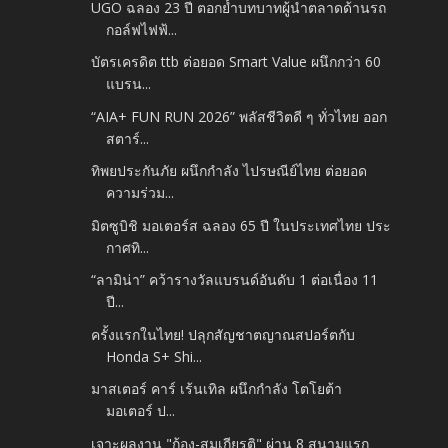
UGO ฉลอง 23 ปี ตอกย้ำบทบาทผู้นำตลาดด้านรถ
กอล์ฟไฟฟ้...
บัตรเครดิต ttb ต่อยอด Smart Value ผนึกกว่า 60
แบรน...
“AIA+ FUN RUN 2026” พลัสชีวิตดี ๆ ทั่วไทย ออก
สตาร์...
ทิพยประกันภัย ผนึกกำลัง ไปรษณีย์ไทย ต่อยอด
ความร่วม...
มิตซูบิชิ มอเตอร์ส ฉลอง 65 ปี ในประเทศไทย ประ
กาศทิ...
“ลามิน่า” คว้ารางวัลแบรนด์อันดับ 1 ต่อเนื่อง 11
ปี...
ครั้งแรกในไทย! ปลุกสัญชาตญาณสปอร์ตกับ
Honda S+ Shi...
มาสเตอร์ คาร์ เร้นเทิล ผนึกกำลัง โตโยต้า
มอเตอร์ ป...
เจาะผลงาน "ก้อง-สมเกียรติ" ผ่าน 8 สนามแรก