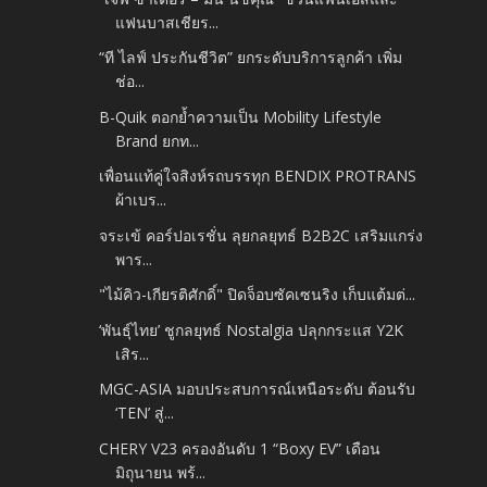
แฟนบาสเชียร...
“ที ไลฟ์ ประกันชีวิต” ยกระดับบริการลูกค้า เพิ่ม
ช่อ...
B-Quik ตอกย้ำความเป็น Mobility Lifestyle
Brand ยกท...
เพื่อนแท้คู่ใจสิงห์รถบรรทุก BENDIX PROTRANS
ผ้าเบร...
จระเข้ คอร์ปอเรชั่น ลุยกลยุทธ์ B2B2C เสริมแกร่ง
พาร...
"ไม้คิว-เกียรติศักดิ์" ปิดจ็อบซัคเซนริง เก็บแต้มต่...
‘พันธุ์ไทย’ ชูกลยุทธ์ Nostalgia ปลุกกระแส Y2K
เสิร...
MGC-ASIA มอบประสบการณ์เหนือระดับ ต้อนรับ
‘TEN’ สู่...
CHERY V23 ครองอันดับ 1 “Boxy EV” เดือน
มิถุนายน พร้...