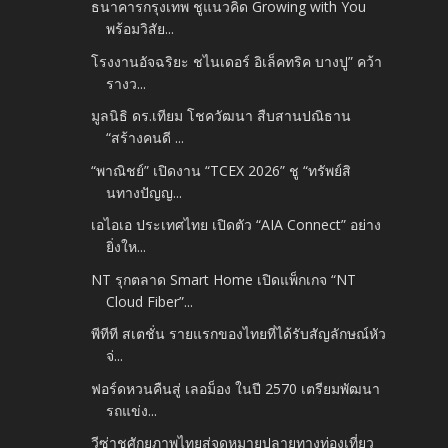
ธนาคารกรุงเทพ ชูแนวคิด Growing with You
พร้อมวิสัย...
โรงงานอัจฉริยะ ชไนเดอร์ อิเล็คทริค บางปู” คว้า
รางว...
มูลนิธิ ดร.เทียม โชควัฒนา สืบสานปณิธาน
“สร้างคนดี ...
“พาณิชย์” เปิดงาน “TCEX 2026” ชู “ทรัพย์สิ
นทางปัญญ...
เอไอเอ ประเทศไทย เปิดตัว “AIA Connect” อย่าง
ยิ่งให...
NT รุกตลาด Smart Home เปิดแพ็กเกจ “NT
Cloud Fiber”...
พีทีที สเตชั่น รายแรกของไทยที่ได้รับสัญลักษณ์หัว
จ่...
ฟอร์ดหวนคืนสู่ เลอม็อง ในปี 2570 เตรียมพัฒนา
รถแข่ง...
วีซ่าชูศักยภาพไทยสู่จุดหมายปลายทางท่องเที่ยว