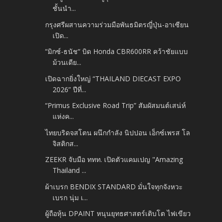
ชั้นนำ...
กรุงศรีผสานความร่วมมือพันธมิตรญี่ปุ่น-อาเซียน
เปิด...
“มิกซ์-ธนัช“ บิด Honda CBR600RR คว้าชัยแบบ
ม้วนเดีย...
เปิดฉากยิ่งใหญ่ “THAILAND DIECAST EXPO
2026” ปีที่...
“Primus Exclusive Road Trip” สัมผัสมนต์เสน่ห์
แห่งค...
ไทยบริดจสโตน ผนึกกำลัง นิปปอน เอ็กซ์เพรส โล
จิสติกส...
ZEEKR จับมือ ททท. เปิดตัวแคมเปญ "Amazing
Thailand ...
ผ้าเบรก BENDIX STANDARD มั่นใจทุกจังหวะ
เบรก นุ่ม เ...
ผู้ถือหุ้น DPAINT หนุนยุทธศาสตร์เติบโต ไฟเขียว