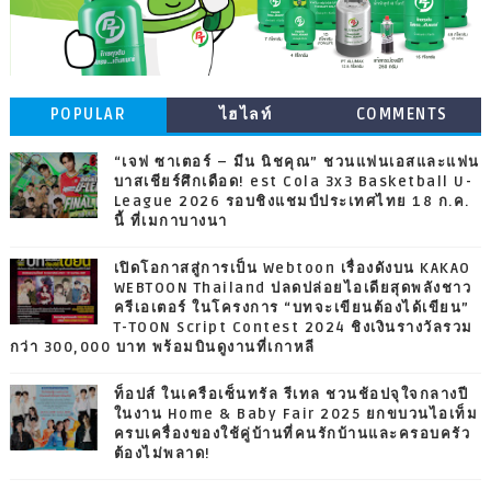
POPULAR
ไฮไลท์
COMMENTS
“เจฟ ซาเตอร์ – มีน นิชคุณ” ชวนแฟนเอสและแฟน
บาสเชียร์ศึกเดือด! est Cola 3x3 Basketball U-
League 2026 รอบชิงแชมป์ประเทศไทย 18 ก.ค.
นี้ ที่เมกาบางนา
เปิดโอกาสสู่การเป็น Webtoon เรื่องดังบน KAKAO
WEBTOON Thailand ปลดปล่อยไอเดียสุดพลังชาว
ครีเอเตอร์ ในโครงการ “บทจะเขียนต้องได้เขียน”
T-TOON Script Contest 2024 ชิงเงินรางวัลรวม
กว่า 300,000 บาท พร้อมบินดูงานที่เกาหลี
ท็อปส์ ในเครือเซ็นทรัล รีเทล ชวนช้อปจุใจกลางปี
ในงาน Home & Baby Fair 2025 ยกขบวนไอเท็ม
ครบเครื่องของใช้คู่บ้านที่คนรักบ้านและครอบครัว
ต้องไม่พลาด!