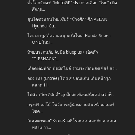
ทั่วโลกจับตา! “MotoGP” ประกาศเลือก “ไทย” เปิด
ศึกฤด...
ฮุนไดชวนคนไทยเชียร์ "ช้างศึก" ศึก ASEAN
Hyundai Cu...
ได้เวลาบูสต์ความสนุกครั้งใหม่! Honda Super-
ONE ใหม...
ทิพยประกันภัย จับมือ blueplus+ เปิดตัว
"TIPSNACK"...
เดือดเต็มพิกัด บิดมิดไมล์ ร่วมระเบิดพลังเชียร์ ส่ง...
ออง-เทร่ (Entrée) โดย ส.ขอนแก่น เดินหน้ารุก
ตลาด Hi...
ไม้คิว-เกียรติศักดิ์" ลุยศึกสะเทือนฝรั่งเศส คว้าท็...
กรุงศรี ออโต้ โชว์แกร่งผู้นำตลาดสินเชื่อมอเตอร์
ไซค...
“แลคตาซอย” ร่วมสร้างฮีโร่ถนนปลอดภัย สานต่อ
พลังเยาว...