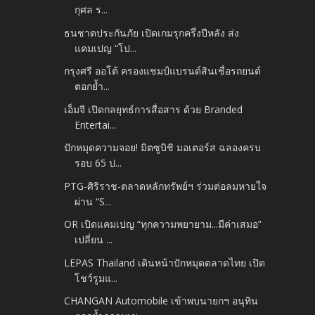
กุศล ร...
ธนชาตประกันภัย เปิดเกมรุกครึ่งปีหลัง ส่ง
แคมเปญ “โป...
กรุงศรี ออโต้ ครองแชมป์แบรนด์สินเชื่อรถยนต์
ตอกย้ำ...
เอ็มจี เปิดกลยุทธ์การสื่อสาร ด้วย Branded
Entertai...
ปักหมุดความจอย! มิตซูบิชิ มอเตอร์ส ฉลองครบ
รอบ 65 ป...
PTG-ศิริราช-ตลาดหลักทรัพย์ฯ ร่วมต่อลมหายใจ
ผ่าน “S...
OR เปิดแคมเปญ “ทุกความพยายาม...มีค่าเสมอ”
เปลี่ยน ...
LEPAS Thailand เดินหน้าปักหมุดตลาดไทย เปิด
โชว์รูมแ...
CHANGAN Automobile เข้าพบนายกฯ อนุทิน