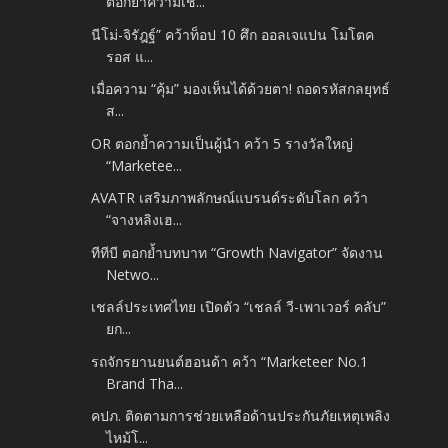
ตอกย้ำความเช...
นีโม่-จิรัฎฐ์” คว้าท็อป 10 ศึก ออลเจแปน โมโตค
รอส แ...
เมื่อความ “คุ้ม” มองเห็นได้ด้วยตา! ถอดรหัสกลยุทธ์
ส...
OR ตอกย้ำความเป็นผู้นำ คว้า 5 รางวัลใหญ่
“Marketee...
AVATR เสริมภาพลักษณ์แบรนด์ระดับโลก คว้า
“จางหลิงเฮ...
ทีทีบี ตอกย้ำบทบาท “Growth Navigator” จัดงาน
Netwo...
เชลล์ประเทศไทย เปิดตัว “เชลล์ วี-เพาเวอร์ คลับ”
ยก...
รถจักรยานยนต์ฮอนด้า คว้า “Marketeer No.1
Brand Tha...
คปภ. ติดตามการช่วยเหลือด้านประกันภัยเหตุเพลิง
ไหม้โ...