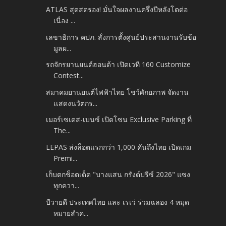
ATLAS สุดสตรอง! มั่นใจผลงานครึ่งปีหลังโตต่อ
เนื่อง ...
เลขาธิการ คปภ. สั่งการตั้งศูนย์ประสานงานรับข้อ
มูลผ...
รถจักรยานยนต์ฮอนด้า เปิดเวที 160 Customize
Contest...
สมาคมยานยนต์ไฟฟ้าไทย โชว์ศักยภาพ จัดงาน
เเสดงนวัตกร...
เมอร์เซเดส-เบนซ์ เปิดโซน Exclusive Parking ที่
The...
LEPAS ส่งล็อตแรกกว่า 1,000 คันถึงไทย เปิดเกม
Premi...
เก็บตกช็อตเด็ด "บางแสน กรังด์ปรีซ์ 2026" แซง
ทุกควา...
บีวายดี ประเทศไทย และ เรเว่ ร่วมฉลอง 4 หมุด
หมายสำค...