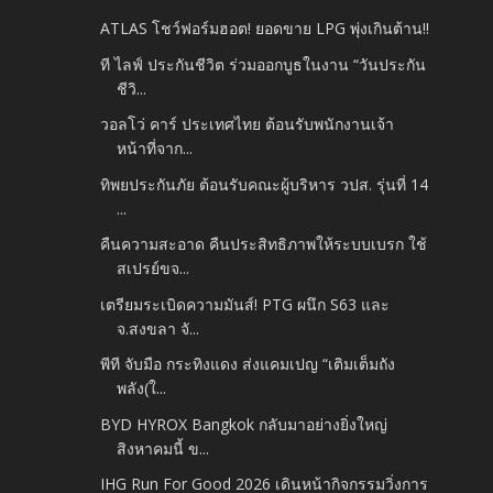
ATLAS โชว์ฟอร์มฮอต! ยอดขาย LPG พุ่งเกินต้าน!!
ที ไลฟ์ ประกันชีวิต ร่วมออกบูธในงาน “วันประกัน
ชีวิ...
วอลโว่ คาร์ ประเทศไทย ต้อนรับพนักงานเจ้า
หน้าที่จาก...
ทิพยประกันภัย ต้อนรับคณะผู้บริหาร วปส. รุ่นที่ 14
...
คืนความสะอาด คืนประสิทธิภาพให้ระบบเบรก ใช้
สเปรย์ขจ...
เตรียมระเบิดความมันส์! PTG ผนึก S63 และ
จ.สงขลา จั...
พีที จับมือ กระทิงแดง ส่งแคมเปญ “เติมเต็มถัง
พลัง(ใ...
BYD HYROX Bangkok กลับมาอย่างยิ่งใหญ่
สิงหาคมนี้ ข...
IHG Run For Good 2026 เดินหน้ากิจกรรมวิ่งการ