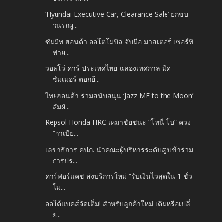
‘Hyundai Executive Car, Clearance Sale’ ยกขบ
วนรถผู...
ซัมมิท ฮอนด้า ออโตโมบิล จับมือ มาสเตอร์ เซอร์ทิ
ฟาย...
วอลโว่ คาร์ ประเทศไทย ฉลองเทศกาล มิด
ซัมเมอร์ ตอกย้...
ไทยฮอนด้า ร่วมสนับสนุน ‘Jazz ME to the Moon’
สัมผั...
Repsol Honda HRC เหมาชัยชนะ “โทนี่ โบ” ควง
“กาเบีย...
เลขาธิการ คปภ. นำคณะผู้บริหารระดับสูงเข้าร่วม
การปร...
คาร์ฟอร์แคช ส่งบริการใหม่ “รับเงินไวสุดใน 1 ชั่ว
โม...
ออโต้แบคส์จัดเต็ม! สำหรับลูกค้าใหม่ เติมหรือเปลี่
ย...