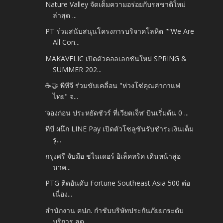
Nature Valley จัดเต็มความอร่อยกับรสชาติใหม่
ล่าสุด ...
PT ร่วมสนับสนุนโครงการบริจาคโลหิต "“We Are
All Con...
MAKAVELIC เปิดตัวคอลเลกชันใหม่ SPRING &
SUMMER 202...
☕🤝 พีทีจี ร่วมขับเคลื่อน "ห่วงโซ่คุณค่ากาแฟ
ไทย" จ...
‘จองก่อน ประหยัดชัวร์ ที่เวียตเจ็ท’ บินเริ่มต้น 0 ...
ทีบี ผนึก LINE Pay เปิดตัวโซลูชันรับชำระเงินเต็ม
รู...
กรุงศรี จับมือ ชไนเดอร์ อิเล็คทริค เดินหน้าสู่อ
นาค...
PTG ติดอันดับ Fortune Southeast Asia 500 ต่อ
เนื่อง...
สำนักงาน คปภ. กำชับบริษัทประกันภัยยกระดับ
บริการ ลด...