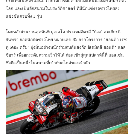
ประเทศเนเธอร์แลนด์ ภายใต้การติดตามของแฟนมอเตอร์สปอร์ตทั่ว
โลก และเป็นอีกสนามในประวัติศาสตร์ ที่มีนักแข่งรถชาวไทยลง
แข่งขันครบทั้ง 3 รุ่น
โดยหลังผ่านงานสุดหินที่ มูเจลโล ประเทศอิตาลี "ก้อง" สมเกียรติ
จันทรา ยอดนักบิดชาวไทย หมายเลข 35 จากโครงการ "ฮอนด้า เรซ
ทู เดอะ ดรีม" มุ่งมั่นอย่างหนักร่วมกับต้นสังกัด อิเดมิตสึ ฮอนด้า แอล
ซีอาร์ เพื่อยกระดับความเร็วให้ได้ ก่อนเข้าสู่สุดสัปดาห์นี้ที่ แอสเซ่น
ซึ่งถือเป็นหนึ่งในสนามที่เข้ากับสไตล์ของเจ้าตัว