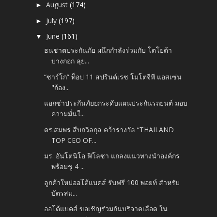
August
(174)
►
July
(197)
►
June
(161)
▼
ธนชาตประกันภัย ผนึกกำลังร่วมกับ โตโยต้า
บางกอก ลุย...
“ซาร์โก” ท็อป 11 สปรินต์เรซ โมโตจีพี แอสเซ่น
"ก้อง...
แอกซ่าประกันภัยยกระดับแผนประกันรถยนต์ มอบ
ความมั่นใ...
ดร.สมพร สืบถวิลกุล คว้ารางวัล “THAILAND
TOP CEO OF...
มร. อันโตนิโอ ฟิโลซา แถลงแนวทางนำองค์กร
พร้อมชู 4 ...
ลูกค้าใหม่ออโต้แบคส์ รับฟรี 100 พอยท์ สำหรับ
บัตรสม...
ออโต้แบคส์ ขอเชิญร่วมกันบริจาคเลือด ใน