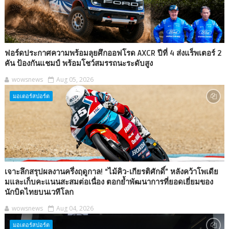
ฟอร์ดประกาศความพร้อมลุยศึกออฟโรด AXCR ปีที่ 4 ส่งแร็พเตอร์ 2
คัน ป้องกันแชมป์ พร้อมโชว์สมรรถนะระดับสูง
wowsnews
Aug 05, 2026
มอเตอร์สปอร์ต
เจาะลึกสรุปผลงานครึ่งฤดูกาล! “ไม้คิว-เกียรติศักดิ์” หลังคว้าโพเดีย
มและเก็บคะแนนสะสมต่อเนื่อง ตอกย้ำพัฒนาการที่ยอดเยี่ยมของ
นักบิดไทยบนเวทีโลก
wowsnews
Aug 04, 2026
มอเตอร์สปอร์ต