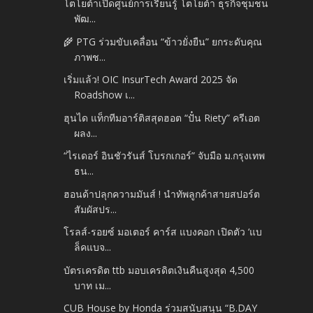
โตโยต้าเปิดศูนย์การเรียนรู้ โตโยต้า ธุรกิจชุมชน
พัฒ...
🌾 PTG ร่วมขับเคลื่อน “ข้าวยั่งยืน” ยกระดับคุณ
ภาพช...
เริ่มแล้ว! OIC InsurTech Award 2025 จัด
Roadshow เ...
ฮุนได แท็กทีมอาร์ติสสุดฮอต “ปั๋น Riety” ครีเอต
ผลง...
“ไรเดอร์ อินชัวรันส์ โบรกเกอร์” จับมือ ม.กรุงเทพ
ธน...
ฮอนด้าปลุกความมันส์ ! นำทัพลูกค้าสายสปอร์ต
สัมผัสปร...
โรลส์-รอยซ์ มอเตอร์ คาร์ส แบงคอก เปิดตัว ‘แบ
ล็คแบจ...
บัตรเครดิต ttb มอบเครดิตเงินคืนสูงสุด 4,500
บาท เม...
CUB House by Honda ร่วมสนับสนุน “B.DAY