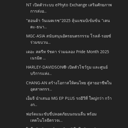
NT เปิดตัวระบบ ePhyto Exchange เสริมศักยภาพ
การส่งอ...
"ฮอนด้า วันเมคเรซ"2025 ลุ้นแชมป์เข้มข้น "เคน
ตะ-ธนา...
MGC-ASIA สนับสนุนอัครยนตรกรรม โรลส์-รอยซ์
ร่วมขบวน...
เดอะ สตรีท รัชดา ร่วมฉลอง Pride Month 2025
เนรมิต ...
HARLEY-DAVIDSON® เปิดตัวโชว์รูม และศูนย์
บริการแห่ง...
CHANG-AN สร้างโอกาสให้คนไทย สู่สายอาชีพใน
อุตสาหกรร...
เอ็มจี นำเสนอ MG EP PLUS รถอีวีที่ ใหญ่กว่า กว้า
งก...
ฟอร์ดแนะขับขี่ปลอดภัยบนถนนลื่น พร้อม
เทคโนโลยีตรวจเ...