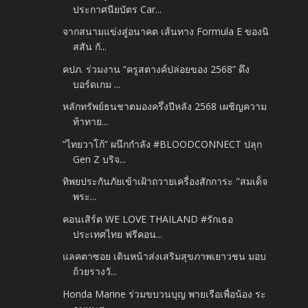
ประกาศนียบัตร Car...
จากสนามแข่งสู่อนาคต เส้นทาง Formula E ของนิ
สสัน กั...
คปภ. ร่วมงาน “ครูสตางค์ปล่อยของ 2568” ดึง
บอร์ดเกม ...
หลักทรัพย์ธนชาตมองครึ่งปีหลัง 2568 เผชิญความ
ท้าทาย...
“ไทยวาโก้” ผนึกกำลัง #BLOODCONNECT ปลุก
Gen Z บริจ...
ทิพยประกันภัยเข้าเฝ้าถวายเครื่องสักการะ "สมเด็จ
พระ...
คอนเสิร์ต WE LOVE THAILAND #รักเธอ
ประเทศไทย ฟรีคอน...
แลคตาซอย เดินหน้าส่งเสริมสุขภาพเยาวชน มอบ
ถ้วยรางวั...
Honda Marine ร่วมขบวนบุญ พายเรือเพื่อน้อง ระ