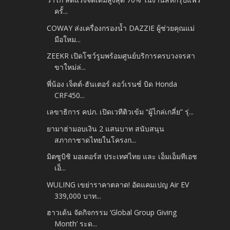
ครั้...
COWAY ส่งเครื่องกรองน้ำ DAZZIE ผู้ช่วยคุณแม่
มือใหม...
ZEEKR เปิดโชว์รูมพร้อมศูนย์บริการครบวงจรสา
ขาใหม่ล่...
พี่น้อง เจ็ตต์-ฮันเตอร์ ลอว์เรนซ์ บิด Honda
CRF450...
เลขาธิการ คปภ. เปิดเวทีติวเข้ม “ผู้ไกล่เกลี่ย” รุ่...
ยามาฮ่ามอบเงิน 2 แสนบาท สนับสนุน
สภากาชาดไทยในโครงก...
มิตซูบิชิ มอเตอร์ส ประเทศไทย และ เอ็มเอ็มทีเอช
เอ็...
WULING เขย่าราคาตลาด! อัดแคมเปญ Air EV
339,000 บาท...
ฮาวเด้น จัดกิจกรรม ‘Global Group Giving
Month’ ระด...