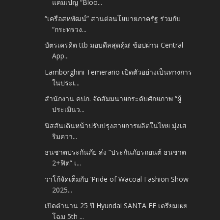
แคมเปญ “Bloo...
“เครือสหพัฒน์” สานต่อนโยบายภาครัฐ ร่วมกับ
“กระทรวง...
บัตรเครดิต ttb มอบดีลสุดคุ้ม! ช้อปผ่าน Central
App...
Lamborghini Temerario เปิดตัวอย่างเป็นทางการ
ในประเ...
สำนักงาน คปภ. จัดสัมมนายกระดับศักยภาพ “ผู้
ประเมินว...
นิสสันเดินหน้าปรับปรุงสายการผลิตในไทย มุ่งเส
ริมควา...
ธนชาตประกันภัย ส่ง “ประกันภัยรถยนต์ ธนชาต
2+ฟิต” เ...
วาโก้จัดเต็มกับ ‘Pride of Wacoal Fashion Show
2025...
เปิดตำนาน 25 ปี Hyundai SANTA FE เตรียมเผย
โฉม 5th ...