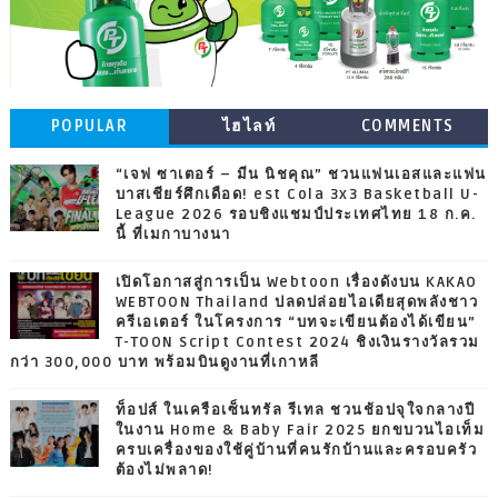
POPULAR
ไฮไลท์
COMMENTS
“เจฟ ซาเตอร์ – มีน นิชคุณ” ชวนแฟนเอสและแฟน
บาสเชียร์ศึกเดือด! est Cola 3x3 Basketball U-
League 2026 รอบชิงแชมป์ประเทศไทย 18 ก.ค.
นี้ ที่เมกาบางนา
เปิดโอกาสสู่การเป็น Webtoon เรื่องดังบน KAKAO
WEBTOON Thailand ปลดปล่อยไอเดียสุดพลังชาว
ครีเอเตอร์ ในโครงการ “บทจะเขียนต้องได้เขียน”
T-TOON Script Contest 2024 ชิงเงินรางวัลรวม
กว่า 300,000 บาท พร้อมบินดูงานที่เกาหลี
ท็อปส์ ในเครือเซ็นทรัล รีเทล ชวนช้อปจุใจกลางปี
ในงาน Home & Baby Fair 2025 ยกขบวนไอเท็ม
ครบเครื่องของใช้คู่บ้านที่คนรักบ้านและครอบครัว
ต้องไม่พลาด!