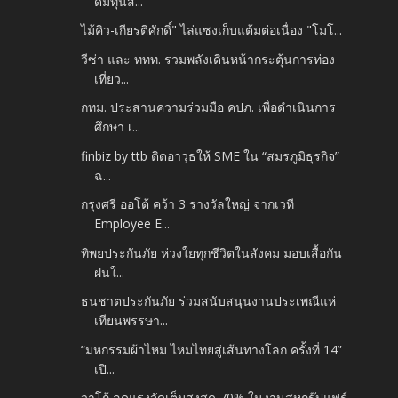
ดมทุนส...
ไม้คิว-เกียรติศักดิ์" ไล่แซงเก็บแต้มต่อเนื่อง "โมโ...
วีซ่า และ ททท. รวมพลังเดินหน้ากระตุ้นการท่อง
เที่ยว...
กทม. ประสานความร่วมมือ คปภ. เพื่อดำเนินการ
ศึกษา เ...
finbiz by ttb ติดอาวุธให้ SME ใน “สมรภูมิธุรกิจ”
ฉ...
กรุงศรี ออโต้ คว้า 3 รางวัลใหญ่ จากเวที
Employee E...
ทิพยประกันภัย ห่วงใยทุกชีวิตในสังคม มอบเสื้อกัน
ฝนใ...
ธนชาตประกันภัย ร่วมสนับสนุนงานประเพณีแห่
เทียนพรรษา...
“มหกรรมผ้าไหม ไหมไทยสู่เส้นทางโลก ครั้งที่ 14”
เปิ...
วาโก้ ลดแรงจัดเต็มสูงสุด 70% ในงานสหกรุ๊ปแฟร์