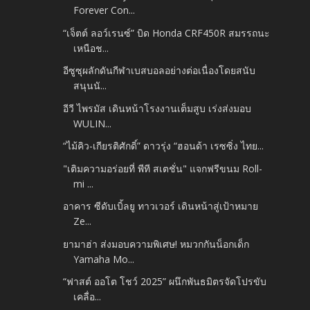
Forever Con...
“เจ็ตต์ ลอว์เรนซ์” บิด Honda CRF450R สมรรถนะ
เหนือช...
อีซูซุผลักดันกีฬาเบสบอลอย่างต่อเนื่องโดยสนับ
สนุนนั...
อีวี ไพรมัส เดินหน้าโรงงานเต็มสูบ เร่งส่งมอบ
WULIN...
“ไม้คิว-เกียรติศักดิ์” ดาวรุ่ง “ฮอนด้า เรซซิ่ง ไทย...
"เติมความอร่อยที่ พีที สเตชั่น" แจกฟรีขนม Roll-
mi ...
อาคาร ซีดับเบิ้ลยู ทาวเวอร์ เดินหน้าสู่เป้าหมาย
Ze...
ยามาฮ่า ส่งมอบความพิเศษ! หมวกกันน็อกเด็ก
Yamaha Mo...
“ฟาสต์ ออโต โชว์ 2025” ผนึกพันธมิตรจัดโปรขับ
เคลื่อ...