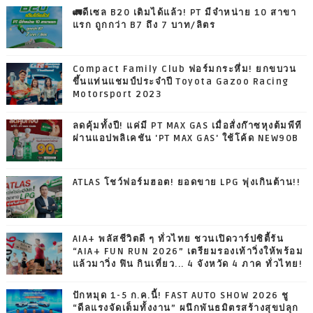
🚛ดีเซล B20 เติมได้แล้ว! PT มีจำหน่าย 10 สาขา
แรก ถูกกว่า B7 ถึง 7 บาท/ลิตร
Compact Family Club ฟอร์มกระหึ่ม! ยกขบวน
ขึ้นแท่นแชมป์ประจำปี Toyota Gazoo Racing
Motorsport 2023
ลดคุ้มทั้งปี! แค่มี PT MAX GAS เมื่อสั่งก๊าซหุงต้มพีที
ผ่านแอปพลิเคชัน 'PT MAX GAS' ใช้โค้ด NEW90B
ATLAS โชว์ฟอร์มฮอต! ยอดขาย LPG พุ่งเกินต้าน!!
AIA+ พลัสชีวิตดี ๆ ทั่วไทย ชวนเปิดวาร์ปซิตี้รัน
“AIA+ FUN RUN 2026” เตรียมรองเท้าวิ่งให้พร้อม
แล้วมาวิ่ง ฟิน กินเที่ยว... 4 จังหวัด 4 ภาค ทั่วไทย!
ปักหมุด 1-5 ก.ค.นี้! FAST AUTO SHOW 2026 ชู
“ดีลแรงจัดเต็มทั้งงาน” ผนึกพันธมิตรสร้างสุขปลุก