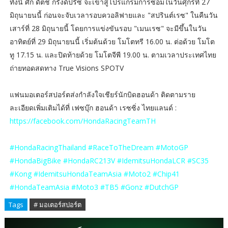
ทั้งนี้ ศึก ดัตช์ กรังด์ปรีซ์ จะเข้าสู่โปรแกรมการซ้อมในวันศุกร์ที่ 27
มิถุนายนนี้ ก่อนจะจับเวลารอบควอลิฟายและ "สปรินต์เรซ" ในคืนวัน
เสาร์ที่ 28 มิถุนายนี้ โดยการแข่งขันรอบ "เมนเรซ" จะมีขึ้นในวัน
อาทิตย์ที่ 29 มิถุนายนนี้ เริ่มต้นด้วย โมโตทรี 16.00 น. ต่อด้วย โมโต
ทู 17.15 น. และปิดท้ายด้วย โมโตจีพี 19.00 น. ตามเวลาประเทศไทย
ถ่ายทอดสดทาง True Visions SPOTV
แฟนมอเตอร์สปอร์ตส่งกำลังใจเชียร์นักบิดฮอนด้า ติดตามราย
ละเอียดเพิ่มเติมได้ที่ เฟซบุ๊ก ฮอนด้า เรซซิ่ง ไทยแลนด์ :
https://facebook.com/HondaRacingTeamTH
#HondaRacingThailand #RaceToTheDream #MotoGP
#HondaBigBike #HondaRC213V #IdemitsuHondaLCR #SC35
#Kong #IdemitsuHondaTeamAsia #Moto2 #Chip41
#HondaTeamAsia #Moto3 #TB5 #Gonz #DutchGP
Tags
# มอเตอร์สปอร์ต