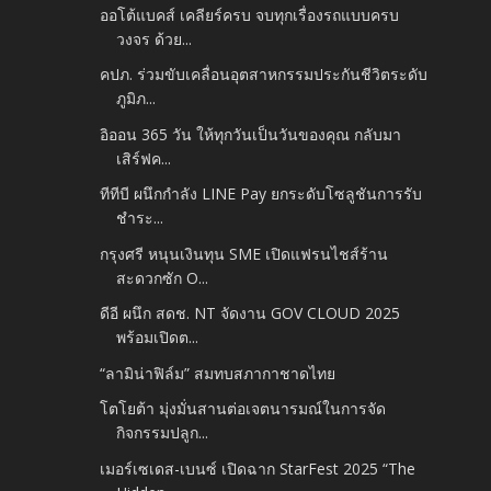
ออโต้แบคส์ เคลียร์ครบ จบทุกเรื่องรถแบบครบ
วงจร ด้วย...
คปภ. ร่วมขับเคลื่อนอุตสาหกรรมประกันชีวิตระดับ
ภูมิภ...
อิออน 365 วัน ให้ทุกวันเป็นวันของคุณ กลับมา
เสิร์ฟค...
ทีทีบี ผนึกกำลัง LINE Pay ยกระดับโซลูชันการรับ
ชำระ...
กรุงศรี หนุนเงินทุน SME เปิดแฟรนไชส์ร้าน
สะดวกซัก O...
ดีอี ผนึก สดช. NT จัดงาน GOV CLOUD 2025
พร้อมเปิดต...
“ลามิน่าฟิล์ม” สมทบสภากาชาดไทย
โตโยต้า มุ่งมั่นสานต่อเจตนารมณ์ในการจัด
กิจกรรมปลูก...
เมอร์เซเดส-เบนซ์ เปิดฉาก StarFest 2025 “The