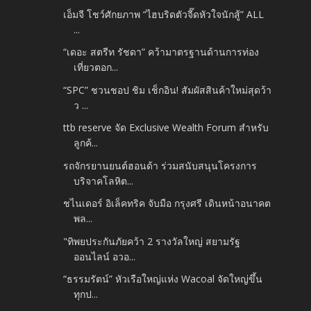
เอ็มจี โชว์ศักยภาพ “ไฮบริดตัวจี๊ดหัวใจนักสู้” ALL
...
“เดอะ สตรีท รัชดา” คว้ามาตรฐานด้านการท่อง
เที่ยวตอก...
“SPC” ชวนชอป ชิม เช็กอิน! สัมผัสสินค้าใหม่สุดว้า
ว ...
ttb reserve จัด Exclusive Wealth Forum สำหรับ
ลูกค้...
รถจักรยานยนต์ฮอนด้า ร่วมสนับสนุนโครงการ
บริจาคโลหิต...
ชไนเดอร์ อิเล็คทริค จับมือ กรุงศรี เดินหน้าอนาคต
พล...
"ทิพยประกันภัยคว้า 2 รางวัลใหญ่ สยามรัฐ
ออนไลน์ อวอ...
“ธรรมรัตน์” หัวเรือใหญ่แห่ง Wacoal จัดใหญ่ขึ้น
ทุกป...