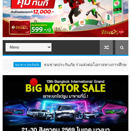
ธนชาตประกันภัย ร่วมส่งต่อโอกาสทางการศึกษาสนับสนุนอาหาร
าร ประกันภัย