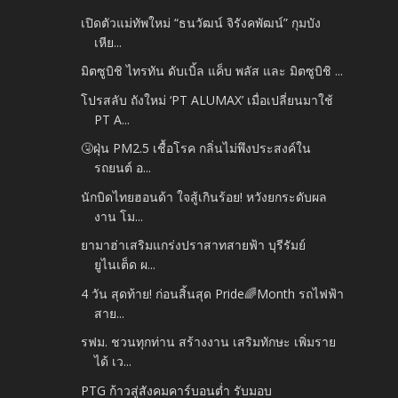
เปิดตัวแม่ทัพใหม่ “ธนวัฒน์ จิรังคพัฒน์” กุมบัง
เหีย...
มิตซูบิชิ ไทรทัน ดับเบิ้ล แค็บ พลัส และ มิตซูบิชิ ...
โปรสลับ ถังใหม่ ‘PT ALUMAX’ เมื่อเปลี่ยนมาใช้
PT A...
🤧ฝุ่น PM2.5 เชื้อโรค กลิ่นไม่พึงประสงค์ใน
รถยนต์ อ...
นักบิดไทยฮอนด้า ใจสู้เกินร้อย! หวังยกระดับผล
งาน โม...
ยามาฮ่าเสริมแกร่งปราสาทสายฟ้า บุรีรัมย์
ยูไนเต็ด ผ...
4 วัน สุดท้าย! ก่อนสิ้นสุด Pride🌈Month รถไฟฟ้า
สาย...
รฟม. ชวนทุกท่าน สร้างงาน เสริมทักษะ เพิ่มราย
ได้ เว...
PTG ก้าวสู่สังคมคาร์บอนต่ำ รับมอบ