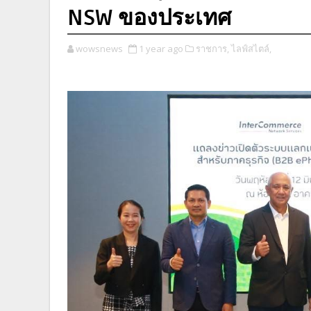
NSW ของประเทศ
wowsnews
1 year ago
ราชการ,
ไลฟ์สไตล์,