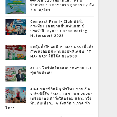
🚛ดีเซล B20 เติมได้แล้ว! PT มี
จำหน่าย 10 สาขาแรก ถูกกว่า B7 ถึง
7 บาท/ลิตร
Compact Family Club ฟอร์ม
กระหึ่ม! ยกขบวนขึ้นแท่นแชมป์
ประจำปี Toyota Gazoo Racing
Motorsport 2023
ลดคุ้มทั้งปี! แค่มี PT MAX GAS เมื่อสั่ง
ก๊าซหุงต้มพีที ผ่านแอปพลิเคชัน 'PT
MAX GAS' ใช้โค้ด NEW90B
ATLAS โชว์ฟอร์มฮอต! ยอดขาย LPG
พุ่งเกินต้าน!!
AIA+ พลัสชีวิตดี ๆ ทั่วไทย ชวนเปิด
วาร์ปซิตี้รัน “AIA+ FUN RUN 2026”
เตรียมรองเท้าวิ่งให้พร้อม แล้วมาวิ่ง
ฟิน กินเที่ยว... 4 จังหวัด 4 ภาค ทั่ว
ไทย!