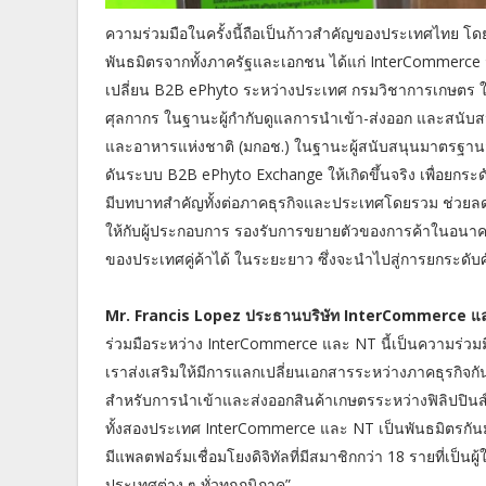
ความร่วมมือในครั้งนี้ถือเป็นก้าวสำคัญของประเทศไทย โ
พันธมิตรจากทั้งภาครัฐและเอกชน ได้แก่ InterCommerce
เปลี่ยน B2B ePhyto ระหว่างประเทศ กรมวิชาการเกษตร ใน
ศุลกากร ในฐานะผู้กำกับดูแลการนำเข้า-ส่งออก และสนั
และอาหารแห่งชาติ (มกอช.) ในฐานะผู้สนับสนุนมาตรฐานส
ดันระบบ B2B ePhyto Exchange ให้เกิดขึ้นจริง เพื่อย
มีบทบาทสำคัญทั้งต่อภาคธุรกิจและประเทศโดยรวม ช่วยล
ให้กับผู้ประกอบการ รองรับการขยายตัวของการค้าในอนาค
ของประเทศคู่ค้าได้ ในระยะยาว ซึ่งจะนำไปสู่การยกระ
Mr. Francis Lopez ประธานบริษัท InterCommerce แล
ร่วมมือระหว่าง InterCommerce และ NT นี้เป็นความร
เราส่งเสริมให้มีการแลกเปลี่ยนเอกสารระหว่างภาคธุรกิจก
สำหรับการนำเข้าและส่งออกสินค้าเกษตรระหว่างฟิลิปปินส
ทั้งสองประเทศ InterCommerce และ NT เป็นพันธมิตรกันม
มีแพลตฟอร์มเชื่อมโยงดิจิทัลที่มีสมาชิกกว่า 18 รายที่เป็นผ
ประเทศต่าง ๆ ทั่วทุกภูมิภาค”