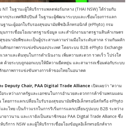
ดย NT ในฐานะผู้ให้บริการแพลตฟอร์มกลาง (THAI NSW) ได้ร่วมกับ
 จากประเทศฟิลิปปินส์ ในฐานะผู้พัฒนาระบบและเชื่อมโยงการแลก
ฐานะผู้ออกใบรับรองสุขอนามัยพืชอิเล็กทรอนิกส์ (ePhyto) กรม
บสนุนการเชื่อมโยงมาตรฐานข้อมูล และสำนักงานมาตรฐานสินค้าเกษตร
ุขอนามัยพืชและเป็นผู้ประสานความร่วมมือในระดับสากล ร่วมกันผลัก
กระดับศักยภาพการแข่งขันของประเทศ โดยระบบ B2B ePhyto Exchange
ดเวลาและต้นทุนในการดำเนินงาน เพิ่มความสะดวก รวดเร็ว โปร่งใส
ต ด้วยระบบถูกออกแบบให้มีความยืดหยุ่น และสามารถเชื่อมต่อกับระบบ
ดับศักยภาพการแข่งขันทางการค้าของไทยในอนาคต
ะ Deputy Chair, PAA Digital Trade Alliance
เปิดเผยว่า “ความ
่วมมือระหว่างภาครัฐและเอกชนในการอำนวยสะดวกการค้าข้ามพรมแดน
ัน โดยการแลกเปลี่ยนใบรับรองสุขอนามัยพืชอิเล็กทรอนิสก์หรือ ePhyto
์และไทย เป็นก้าวแรกในการริเริ่มการแลกเปลี่ยนรูปแบบ B2B ระหว่าง
ายาวนาน และเรายังเป็นสมาชิกของ PAA Digital Trade Alliance ซึ่ง
ู้ให้บริการ NSW และผู้ให้บริการเชื่อมโยงข้อมูลอิเล็กทรอนิกส์จาก