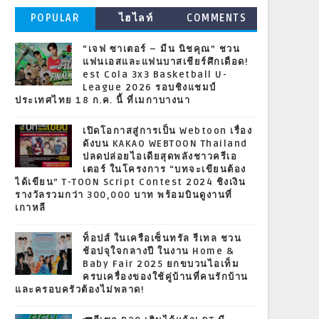
POPULAR
ไฮไลท์
COMMENTS
“เจฟ ซาเตอร์ – มีน นิชคุณ” ชวน
แฟนเอสและแฟนบาสเชียร์ศึกเดือด!
est Cola 3x3 Basketball U-
League 2026 รอบชิงแชมป์
ประเทศไทย 18 ก.ค. นี้ ที่เมกาบางนา
เปิดโอกาสสู่การเป็น Webtoon เรื่อง
ดังบน KAKAO WEBTOON Thailand
ปลดปล่อยไอเดียสุดพลังชาวครีเอ
เตอร์ ในโครงการ “บทจะเขียนต้อง
ได้เขียน” T-TOON Script Contest 2024 ชิงเงิน
รางวัลรวมกว่า 300,000 บาท พร้อมบินดูงานที่
เกาหลี
ท็อปส์ ในเครือเซ็นทรัล รีเทล ชวน
ช้อปจุใจกลางปี ในงาน Home &
Baby Fair 2025 ยกขบวนไอเท็ม
ครบเครื่องของใช้คู่บ้านที่คนรักบ้าน
และครอบครัวต้องไม่พลาด!