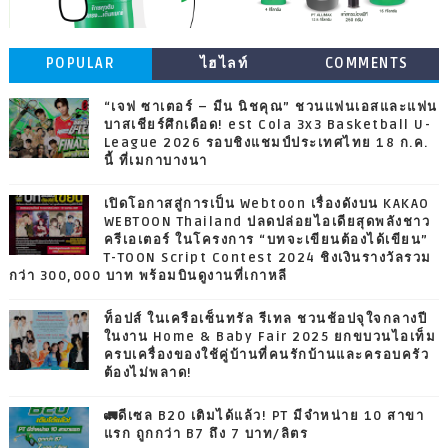
POPULAR
ไฮไลท์
COMMENTS
“เจฟ ซาเตอร์ – มีน นิชคุณ” ชวนแฟนเอสและแฟน
บาสเชียร์ศึกเดือด! est Cola 3x3 Basketball U-
League 2026 รอบชิงแชมป์ประเทศไทย 18 ก.ค.
นี้ ที่เมกาบางนา
เปิดโอกาสสู่การเป็น Webtoon เรื่องดังบน KAKAO
WEBTOON Thailand ปลดปล่อยไอเดียสุดพลังชาว
ครีเอเตอร์ ในโครงการ “บทจะเขียนต้องได้เขียน”
T-TOON Script Contest 2024 ชิงเงินรางวัลรวม
กว่า 300,000 บาท พร้อมบินดูงานที่เกาหลี
ท็อปส์ ในเครือเซ็นทรัล รีเทล ชวนช้อปจุใจกลางปี
ในงาน Home & Baby Fair 2025 ยกขบวนไอเท็ม
ครบเครื่องของใช้คู่บ้านที่คนรักบ้านและครอบครัว
ต้องไม่พลาด!
🚛ดีเซล B20 เติมได้แล้ว! PT มีจำหน่าย 10 สาขา
แรก ถูกกว่า B7 ถึง 7 บาท/ลิตร