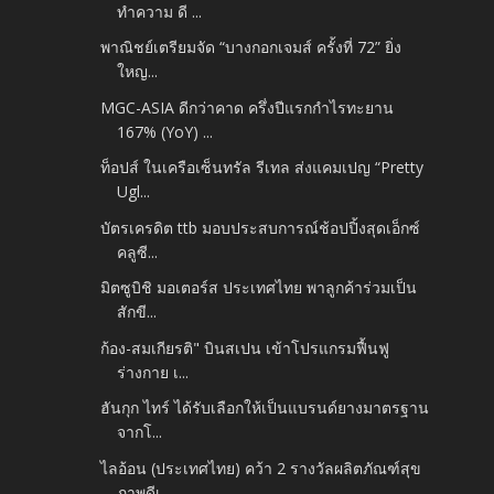
ทำความ ดี ...
พาณิชย์เตรียมจัด “บางกอกเจมส์ ครั้งที่ 72” ยิ่ง
ใหญ...
MGC-ASIA ดีกว่าคาด ครึ่งปีแรกกำไรทะยาน
167% (YoY) ...
ท็อปส์ ในเครือเซ็นทรัล รีเทล ส่งแคมเปญ “Pretty
Ugl...
บัตรเครดิต ttb มอบประสบการณ์ช้อปปิ้งสุดเอ็กซ์
คลูซี...
มิตซูบิชิ มอเตอร์ส ประเทศไทย พาลูกค้าร่วมเป็น
สักขี...
ก้อง-สมเกียรติ" บินสเปน เข้าโปรแกรมฟื้นฟู
ร่างกาย เ...
ฮันกุก ไทร์ ได้รับเลือกให้เป็นแบรนด์ยางมาตรฐาน
จากโ...
ไลอ้อน (ประเทศไทย) คว้า 2 รางวัลผลิตภัณฑ์สุข
ภาพดีเ...