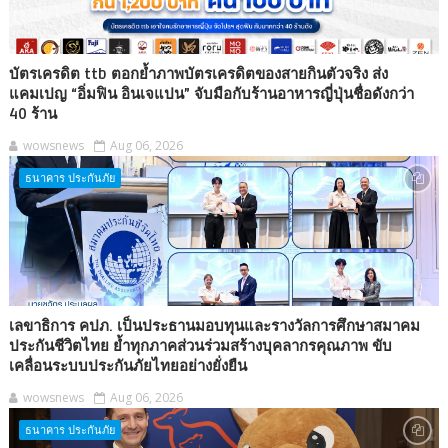
บัตรเครดิต ttb ตอกย้ำภาพบัตรเครดิตของสายกินตัวจริง ส่ง
แคมเปญ “อิ่มฟิน อินเจแปน” จับมือกับร้านอาหารญี่ปุ่นชื่อดังกว่า
40 ร้าน
wowsnews
Aug 06, 2026
ธนาคาร ประกันภัย
เลขาธิการ คปภ. เป็นประธานมอบทุนและรางวัลการศึกษาสมาคม
ประกันชีวิตไทย ย้ำทุกภาคส่วนร่วมสร้างบุคลากรคุณภาพ ขับ
เคลื่อนระบบประกันภัยไทยอย่างยั่งยืน
wowsnews
Aug 06, 2026
ธนาคาร ประกันภัย