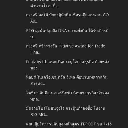
ตำนานโรตารี่ ...
กรุงศรี ออโต้ ปักธงผู้นำสินเชื่อรถมือสองผ่าน GO
Au...
PTG มุ่งมั่นปลูกฝัง DNA ความยั่งยืน ได้รับเกียรติ
บ...
กรุงศรี คว้ารางวัล Initiative Award for Trade
Fina...
finbiz by ttb แนะเปิดประตูโอกาสธุรกิจ ด้วยพลัง
ของ ...
ท็อปส์ ในเครือเซ็นทรัล รีเทล ต้อนรับเทศกาลวัน
สารทจ...
โตชิบา จับมือเนเจอร์นิกซ์ เร่งขยายธุรกิจ นำร่อง
ทดล...
มัดรวมโปรโมชั่นจูงใจ กระตุ้นกำลังซื้อ ในงาน
BIG MO...
คณะผู้บริหารระดับสูง หลักสูตร TEPCOT รุ่น 1-16