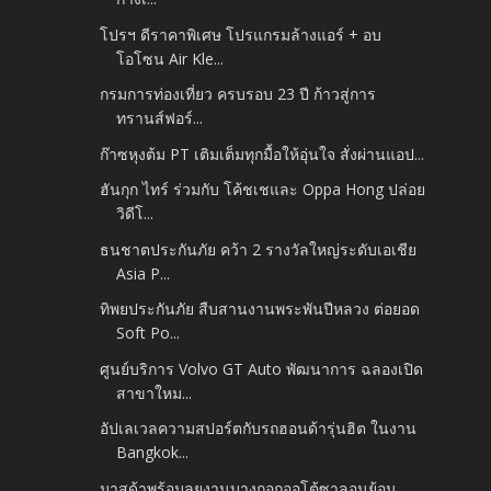
โปรฯ ดีราคาพิเศษ โปรแกรมล้างแอร์ + อบ
โอโซน Air Kle...
กรมการท่องเที่ยว ครบรอบ 23 ปี ก้าวสู่การ
ทรานส์ฟอร์...
ก๊าซหุงต้ม PT เติมเต็มทุกมื้อให้อุ่นใจ สั่งผ่านแอป...
ฮันกุก ไทร์ ร่วมกับ โค้ชเชและ Oppa Hong ปล่อย
วิดีโ...
ธนชาตประกันภัย คว้า 2 รางวัลใหญ่ระดับเอเชีย
Asia P...
ทิพยประกันภัย สืบสานงานพระพันปีหลวง ต่อยอด
Soft Po...
ศูนย์บริการ Volvo GT Auto พัฒนาการ ฉลองเปิด
สาขาใหม...
อัปเลเวลความสปอร์ตกับรถฮอนด้ารุ่นฮิต ในงาน
Bangkok...
มาสด้าพร้อมลุยงานบางกอกออโต้ซาลอนย้อน