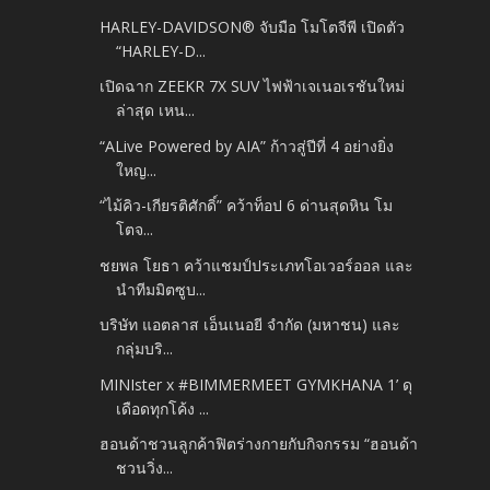
HARLEY-DAVIDSON® จับมือ โมโตจีพี เปิดตัว
“HARLEY-D...
เปิดฉาก ZEEKR 7X SUV ไฟฟ้าเจเนอเรชันใหม่
ล่าสุด เหน...
“ALive Powered by AIA” ก้าวสู่ปีที่ 4 อย่างยิ่ง
ใหญ...
“ไม้คิว-เกียรติศักดิ์” คว้าท็อป 6 ด่านสุดหิน โม
โตจ...
ชยพล โยธา คว้าแชมป์ประเภทโอเวอร์ออล และ
นำทีมมิตซูบ...
บริษัท แอตลาส เอ็นเนอยี จำกัด (มหาชน) และ
กลุ่มบริ...
MINIster x #BIMMERMEET GYMKHANA 1’ ดุ
เดือดทุกโค้ง ...
ฮอนด้าชวนลูกค้าฟิตร่างกายกับกิจกรรม “ฮอนด้า
ชวนวิ่ง...