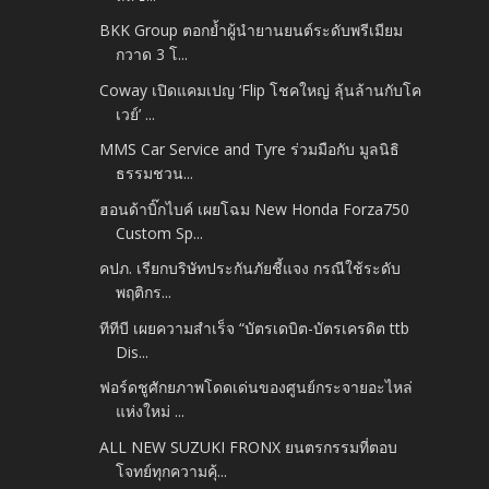
BKK Group ตอกย้ำผู้นำยานยนต์ระดับพรีเมียม
กวาด 3 โ...
Coway เปิดแคมเปญ ‘Flip โชคใหญ่ ลุ้นล้านกับโค
เวย์’ ...
MMS Car Service and Tyre ร่วมมือกับ มูลนิธิ
ธรรมชวน...
ฮอนด้าบิ๊กไบค์ เผยโฉม New Honda Forza750
Custom Sp...
คปภ. เรียกบริษัทประกันภัยชี้แจง กรณีใช้ระดับ
พฤติกร...
ทีทีบี เผยความสำเร็จ “บัตรเดบิต-บัตรเครดิต ttb
Dis...
ฟอร์ดชูศักยภาพโดดเด่นของศูนย์กระจายอะไหล่
แห่งใหม่ ...
ALL NEW SUZUKI FRONX ยนตรกรรมที่ตอบ
โจทย์ทุกความคุ้...