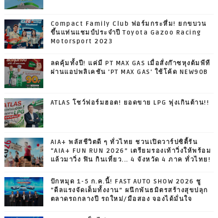
Compact Family Club ฟอร์มกระหึ่ม! ยกขบวน
ขึ้นแท่นแชมป์ประจำปี Toyota Gazoo Racing
Motorsport 2023
ลดคุ้มทั้งปี! แค่มี PT MAX GAS เมื่อสั่งก๊าซหุงต้มพีที
ผ่านแอปพลิเคชัน 'PT MAX GAS' ใช้โค้ด NEW90B
ATLAS โชว์ฟอร์มฮอต! ยอดขาย LPG พุ่งเกินต้าน!!
AIA+ พลัสชีวิตดี ๆ ทั่วไทย ชวนเปิดวาร์ปซิตี้รัน
“AIA+ FUN RUN 2026” เตรียมรองเท้าวิ่งให้พร้อม
แล้วมาวิ่ง ฟิน กินเที่ยว... 4 จังหวัด 4 ภาค ทั่วไทย!
ปักหมุด 1-5 ก.ค.นี้! FAST AUTO SHOW 2026 ชู
“ดีลแรงจัดเต็มทั้งงาน” ผนึกพันธมิตรสร้างสุขปลุก
ตลาดรถกลางปี รถใหม่/มือสอง จองได้มั่นใจ