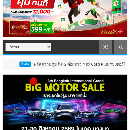
พลัสความสุข ฟิน 2 ต่อ! ชาว Max Card Plus รับเซอร์ไพรส์คุ้ม 2 เด้ง
น้ำมัน