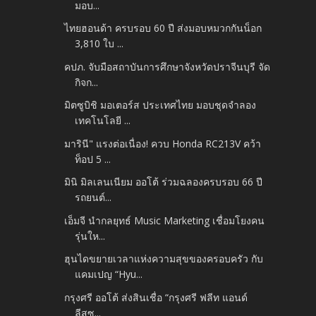
มอบ...
ไทยฮอนด้า ครบรอบ 60 ปี ส่งมอบหมวกกันน็อก
3,810 ใบ ...
คปภ. จับมือสถาบันการศึกษาจังหวัดปราจีนบุรี จัด
กิจก...
มิตซูบิชิ มอเตอร์ส ประเทศไทย มอบชุดจำลอง
เทคโนโลยี ...
มารินี" แรงต่อเนื่อง! ควบ Honda RC213V คว้า
ท็อป 5 ...
มินิ มิลเลนเนียม ออโต้ ร่วมฉลองครบรอบ 66 ปี
รถยนต์...
เอ็มจี นำกลยุทธ์ Music Marketing เชื่อมโยงคน
รุ่นให...
ฮุนไดขยายเวลาแห่งความสุขของครอบครัว กับ
แคมเปญ “Hyu...
กรุงศรี ออโต้ ส่งสินเชื่อ “กรุงศรี ฟลีท แอนด์
ลีสซ...