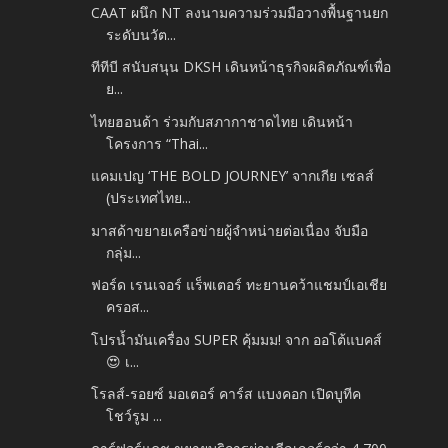
CAAT ผนึก NT ลงนามความร่วมมือวางพื้นฐานยก
ระดับนวัต...
ทีทีบี สนับสนุน DKSH เดินหน้าธุรกิจผลิตภัณฑ์เพื่อ
ย...
ไทยฮอนด้า ร่วมกับสภากาชาดไทย เดินหน้า
โครงการ “Thai...
แคมเปญ ‘THE BOLD JOURNEY’ จากเกีย เซลส์
(ประเทศไทย...
มาสด้าขยายเครือข่ายผู้จำหน่ายต่อเนื่อง จับมือ
กลุ่ม...
ฟอร์ด เรนเจอร์ แร็พเตอร์ ทะยานคว้าแชมป์เอเชีย
ครอส...
โปรน้ำมันเครื่อง SUPER คุ้มมม! จาก ออโต้แบคส์
😍 เ...
โรลส์-รอยซ์ มอเตอร์ คาร์ส แบงคอก เปิดบูทีค
โชว์รูม ...