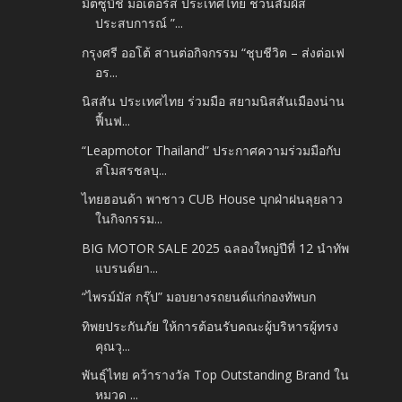
มิตซูบิชิ มอเตอร์ส ประเทศไทย ชวนสัมผัส
ประสบการณ์ ”...
กรุงศรี ออโต้ สานต่อกิจกรรม “ชุบชีวิต – ส่งต่อเฟ
อร...
นิสสัน ประเทศไทย ร่วมมือ สยามนิสสันเมืองน่าน
ฟื้นฟ...
“Leapmotor Thailand” ประกาศความร่วมมือกับ
สโมสรชลบุ...
ไทยฮอนด้า พาชาว CUB House บุกฝ่าฝนลุยลาว
ในกิจกรรม...
BIG MOTOR SALE 2025 ฉลองใหญ่ปีที่ 12 นำทัพ
แบรนด์ยา...
“ไพรม์มัส กรุ๊ป” มอบยางรถยนต์แก่กองทัพบก
ทิพยประกันภัย ให้การต้อนรับคณะผู้บริหารผู้ทรง
คุณวุ...
พันธุ์ไทย คว้ารางวัล Top Outstanding Brand ใน
หมวด ...