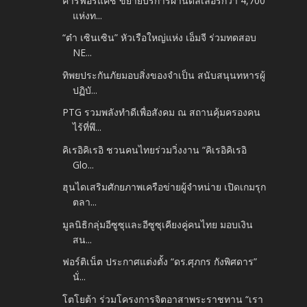
คาร์ฟอร์แคช ขยายบริการผ่านดีลเลอร์กว่า 4,700
แห่งท...
“ต๋า เซินเซิน” หัวเรือใหญ่แห่ง เอ็มจี ร่วมทดสอบ
NE...
ทิพยประกันภัยมอบสิ่งของจำเป็น สนับสนุนทหารผู้
ปฏิบั...
PTG รวมพลังทำดีเพื่อสังคม ณ สถานคุ้มครองคน
ไร้ที่พึ...
คิเรอิคิเรอิ ชวนคนไทยร่วมวิ่งงาน “คิเรอิคิเรอิ
Glo...
ฮุนไดเสริมศักยภาพเครือข่ายผู้จำหน่าย เปิดเกมรุก
ตลา...
มูลนิธิกลุ่มอีซูซุและอีซูซุเคียงคู่คนไทย มอบเงิน
สน...
ฟอร์ติเน็ต ประกาศแต่งตั้ง “ดร.ศุภกร กังพิศดาร”
นั่...
โตโยต้า ร่วมโครงการจิตอาสาพระราชทาน “เรา