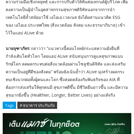
ความร่วมมือเชิงกลยุทธ์ และการปรับตัวให้ทันต่อเทรนด์ผู้บริโภค เพื่อ
คงความเป็นผู้นำในอุตสาหกรรมสุขภาพดิจิทัลนอกจากการนำ
เทคโนโลยีล้ำสมัยมาใช้ เอไอเอ เวลเนส ยังได้ผสานแนวคิด ESG
ของ เอไอเอ ประเทศไทย (สิ่งแวดล้อม สังคม และธรรมาภิบาล) เข้า
ไว้ในแอป ALive ด้วย
นายจุฑาภัทร
กล่าวว่า “แนวทางนี้ตอบโจทย์กระแสความยั่งยืนที่
กำลังเติบโตทั่วโลก โดยแอป ALive สนับสนุนการดูแลสุขภาพแบบ
รักษ์โลก ลดผลกระทบต่อสิ่งแวดล้อมผ่านโซลูชันดิจิทัล และส่งเสริม
ความเป็นอยู่ที่ดีของสังคม” พร้อมยังเน้นย้ำว่า ALive มุ่งสร้างผลกระ
ทบเชิงบวกต่อทั้งผู้คนและโลก ซึ่งสอดคล้องกับพันธกิจของ AIA ที่
ต้องการส่งเสริมให้ทุกคนมี สุขภาพดีขึ้น มีชีวิตยืนยาวขึ้น และมีความ
สุขมากยิ่งขึ้น (Healthier, Longer, Better Lives) อย่างแท้จริง
Tags
# ธนาคาร ประกันภัย