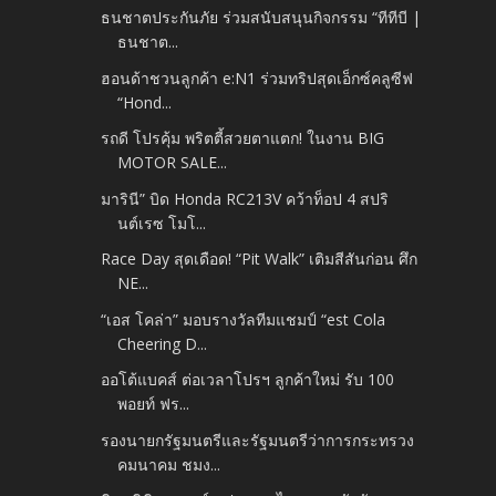
ธนชาตประกันภัย ร่วมสนับสนุนกิจกรรม “ทีทีบี |
ธนชาต...
ฮอนด้าชวนลูกค้า e:N1 ร่วมทริปสุดเอ็กซ์คลูซีฟ
“Hond...
รถดี โปรคุ้ม พริตตี้สวยตาแตก! ในงาน BIG
MOTOR SALE...
มารินี” บิด Honda RC213V คว้าท็อป 4 สปริ
นต์เรซ โมโ...
Race Day สุดเดือด! “Pit Walk” เติมสีสันก่อน ศึก
NE...
“เอส โคล่า” มอบรางวัลทีมแชมป์ “est Cola
Cheering D...
ออโต้แบคส์ ต่อเวลาโปรฯ ลูกค้าใหม่ รับ 100
พอยท์ ฟร...
รองนายกรัฐมนตรีและรัฐมนตรีว่าการกระทรวง
คมนาคม ชมง...