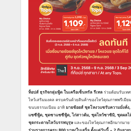
ท็อปส์ ธุรกิจกลุ่มฟู้ด ในเครือเซ็นทรัล รีเทล
ร่วมต้อนรับเท
ไหว้เสริมมงคล ครบครันด้วยสินค้าของไหว้คุณภาพพรีเมี
ขนบธรรมเนียม อาทิ
มายช้อยส์ ชุดโหงวแซรับความมั่งคั่ง
แซซีฟู้ด, ชุดซาแซซีฟู้ด, ไก่สาวต้ม, ชุดไหว้ซาซิมิ, ชุด
ชุดกระดาษไหว้บรรพบุรุษ
และของไหว้คุณภาพอีกมากมาย
ร่วมรายการครบ 800 บาท/ใบเสร็จ ตั้งแต่วันนี้ – 2 กันยา