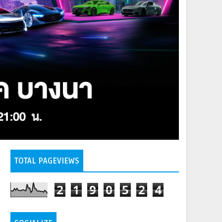
TOTAL PAGEVIEWS
2
1
9
0
5
2
4