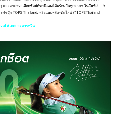
per) และสามารถ
เลือกช้อปด้วยตัวเองได้พร้อมกันทุกสาขา ในวันที่ 3 – 9
, เฟซบุ๊ก TOPS Thailand, หรือแอปพลิเคชันไลน์ @TOPSThailand
val #เทศกาลสารทจีน