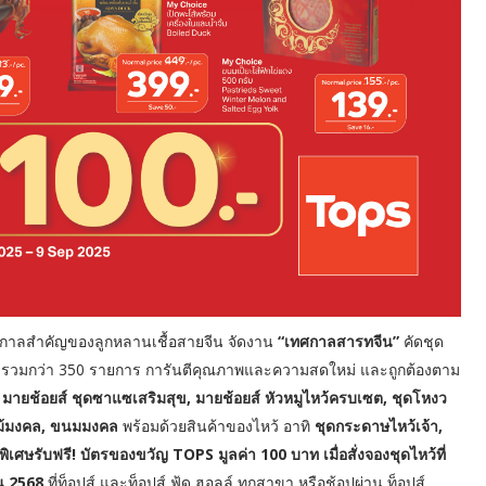
ศกาลสำคัญของลูกหลานเชื้อสายจีน จัดงาน
“เทศกาลสารทจีน”
คัดชุด
ยมรวมกว่า 350 รายการ การันตีคุณภาพและความสดใหม่ และถูกต้องตาม
, มายช้อยส์ ชุดซาแซเสริมสุข, มายช้อยส์ หัวหมูไหว้ครบเซต, ชุดโหงว
ผลไม้มงคล, ขนมมงคล
พร้อมด้วยสินค้าของไหว้ อาทิ
ชุดกระดาษไหว้เจ้า,
พิเศษรับฟรี! บัตรของขวัญ TOPS มูลค่า 100 บาท เมื่อสั่งจองชุดไหว้ที่
ยน 2568
ที่ท็อปส์ และท็อปส์ ฟู้ด ฮอลล์ ทุกสาขา หรือช้อปผ่าน ท็อปส์