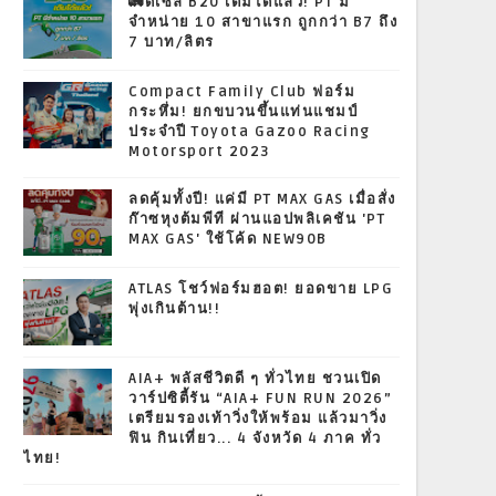
🚛ดีเซล B20 เติมได้แล้ว! PT มี
จำหน่าย 10 สาขาแรก ถูกกว่า B7 ถึง
7 บาท/ลิตร
Compact Family Club ฟอร์ม
กระหึ่ม! ยกขบวนขึ้นแท่นแชมป์
ประจำปี Toyota Gazoo Racing
Motorsport 2023
ลดคุ้มทั้งปี! แค่มี PT MAX GAS เมื่อสั่ง
ก๊าซหุงต้มพีที ผ่านแอปพลิเคชัน 'PT
MAX GAS' ใช้โค้ด NEW90B
ATLAS โชว์ฟอร์มฮอต! ยอดขาย LPG
พุ่งเกินต้าน!!
AIA+ พลัสชีวิตดี ๆ ทั่วไทย ชวนเปิด
วาร์ปซิตี้รัน “AIA+ FUN RUN 2026”
เตรียมรองเท้าวิ่งให้พร้อม แล้วมาวิ่ง
ฟิน กินเที่ยว... 4 จังหวัด 4 ภาค ทั่ว
ไทย!