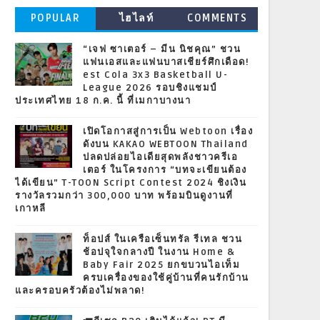
POPULAR
ไฮไลท์
COMMENTS
“เจฟ ซาเตอร์ – มีน นิชคุณ” ชวน
แฟนเอสและแฟนบาสเชียร์ศึกเดือด!
est Cola 3x3 Basketball U-
League 2026 รอบชิงแชมป์
ประเทศไทย 18 ก.ค. นี้ ที่เมกาบางนา
เปิดโอกาสสู่การเป็น Webtoon เรื่อง
ดังบน KAKAO WEBTOON Thailand
ปลดปล่อยไอเดียสุดพลังชาวครีเอ
เตอร์ ในโครงการ “บทจะเขียนต้อง
ได้เขียน” T-TOON Script Contest 2024 ชิงเงิน
รางวัลรวมกว่า 300,000 บาท พร้อมบินดูงานที่
เกาหลี
ท็อปส์ ในเครือเซ็นทรัล รีเทล ชวน
ช้อปจุใจกลางปี ในงาน Home &
Baby Fair 2025 ยกขบวนไอเท็ม
ครบเครื่องของใช้คู่บ้านที่คนรักบ้าน
และครอบครัวต้องไม่พลาด!