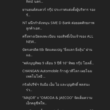
Rest นคร...
ยานยนต์สแควร์ กรุ๊ป ประกาศแต่งตั้งผู้บริหาร รอง
รั...
NT ผนึกกำลังหนุน SME D Bank ต่อยอดศักยภาพ
ลูกค้าเอส...
ครึ่งทางเปิดลงทะเบียน จองสิทธิ์เป็นเจ้าของ ALL
NEW...
บัตรเครดิต ttb จัดแคมเปญ “ยิ่งแลก ยิ่งลุ้น” ผ่าน
แอ...
“พลังบุญทิพย 9 เดือน 9 ปีที่ 16” ทิพย กรุ๊ป โฮลดิ้...
CHANGAN Automobile ก้าวสู่เวทีโลก เผยโฉม
เทคโนโลยี ...
กรังด์ปรีซ์ฯ จับมือ เอ็ม ไอ และบุญศักดิ์ พลสนะ
ร่ว...
“MAJOR” x “OMODA & JAECOO” จัดเต็มความ
เอ็กคลูซีฟให...