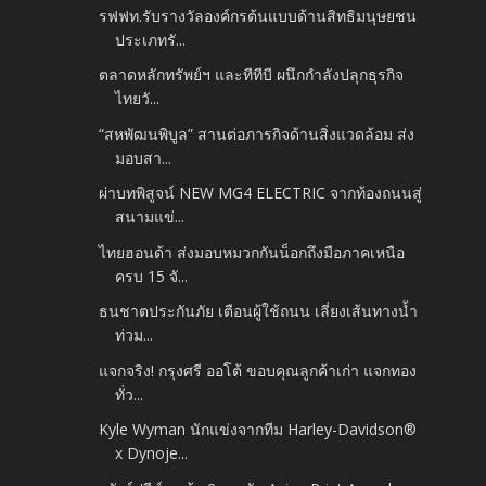
รฟฟท.รับรางวัลองค์กรต้นแบบด้านสิทธิมนุษยชน
ประเภทรั...
ตลาดหลักทรัพย์ฯ และทีทีบี ผนึกกำลังปลุกธุรกิจ
ไทยวั...
“สหพัฒนพิบูล” สานต่อภารกิจด้านสิ่งแวดล้อม ส่ง
มอบสา...
ผ่าบทพิสูจน์ NEW MG4 ELECTRIC จากท้องถนนสู่
สนามแข่...
ไทยฮอนด้า ส่งมอบหมวกกันน็อกถึงมือภาคเหนือ
ครบ 15 จั...
ธนชาตประกันภัย เตือนผู้ใช้ถนน เลี่ยงเส้นทางน้ำ
ท่วม...
แจกจริง! กรุงศรี ออโต้ ขอบคุณลูกค้าเก่า แจกทอง
ทั่ว...
Kyle Wyman นักแข่งจากทีม Harley-Davidson®
x Dynoje...