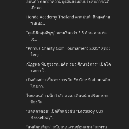
ฮอนด้า ตอกย้ำความมุ่งมั่นส่งมอบประสบการณ์ดี
เยี่ยมส...
Honda Academy Thailand ดวลมันส์! ศึกสุดท้าย
“เปเปอ...
“มูลนิธิกลุ่มอีซูซุ” มอบเงินกว่า 3.5 ล้าน สานต่อ
เจ...
“Primus Charity Golf Tournament 2025” สุดยิ่ง
ใหญ่ ...
ณัฏฐพล ทีปสุวรรณ อดีต รมว.ศึกษาธิการ” เปิดโค
รงการใ...
เปิดตัวอย่างเป็นทางการกับ EV One Station พลิก
โฉมกา...
ไทยฮอนด้า ผนึกกำลัง สจล. เดินหน้าเสริมเกราะ
ป้องกัน...
“แลคตาซอย” เปิดศึกแข่งขัน “Lactasoy Cup
Basketboy”...
“สหพัฒนพิบูล” สนับสนุนงานซ่อมแซม “สะพาน