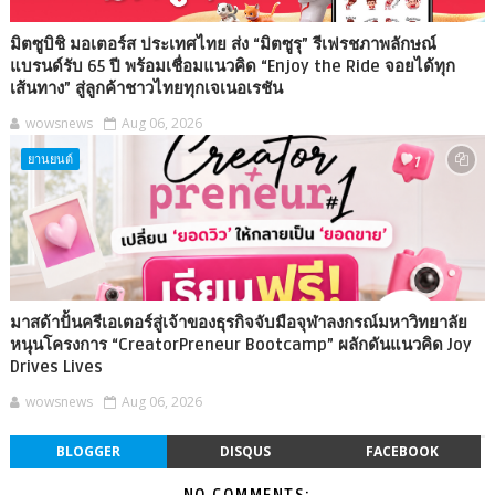
มิตซูบิชิ มอเตอร์ส ประเทศไทย ส่ง “มิตซูรุ” รีเฟรชภาพลักษณ์
แบรนด์รับ 65 ปี พร้อมเชื่อมแนวคิด “Enjoy the Ride จอยได้ทุก
เส้นทาง” สู่ลูกค้าชาวไทยทุกเจเนอเรชัน
wowsnews
Aug 06, 2026
ยานยนต์
มาสด้าปั้นครีเอเตอร์สู่เจ้าของธุรกิจจับมือจุฬาลงกรณ์มหาวิทยาลัย
หนุนโครงการ “CreatorPreneur Bootcamp” ผลักดันแนวคิด Joy
Drives Lives
wowsnews
Aug 06, 2026
BLOGGER
DISQUS
FACEBOOK