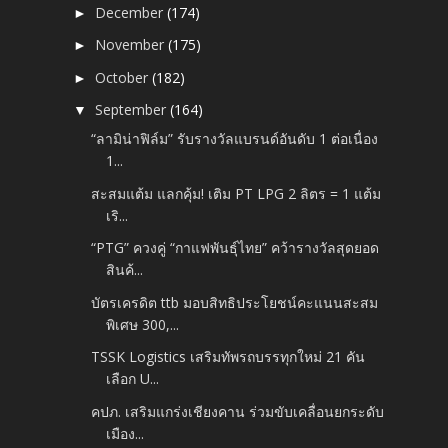
December
(174)
►
November
(175)
►
October
(182)
►
September
(164)
▼
“ลามิน่าฟิล์ม” รับรางวัลแบรนด์อันดับ 1 ต่อเนื่อง
1...
สะสมแต้ม แลกคุ้ม! เติม PT LPG 2 ลิตร = 1 แต้ม
เริ...
“PTG” ควงคู่ “กาแฟพันธุ์ไทย” คว้ารางวัลสุดยอด
สินค้...
บัตรเครดิต ttb มอบสิทธิประโยชน์คะแนนสะสม
พิเศษ 300,...
TSSK Logistics เสริมทัพรถบรรทุกใหม่ 21 คัน
เลือก U...
คปภ. เสริมแกร่งเชียงคาน ร่วมขับเคลื่อนยกระดับ
เมือง...