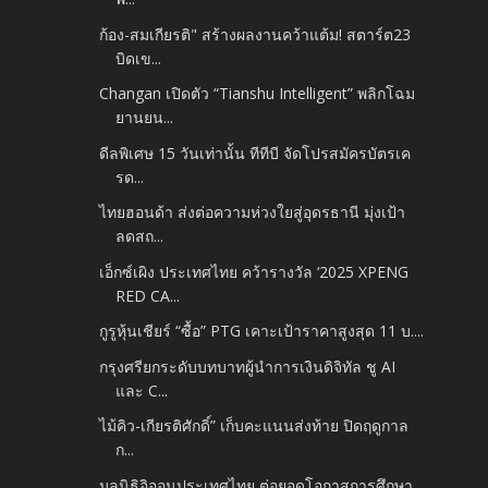
ก้อง-สมเกียรติ" สร้างผลงานคว้าแต้ม! สตาร์ต23
บิดเข...
Changan เปิดตัว “Tianshu Intelligent” พลิกโฉม
ยานยน...
ดีลพิเศษ 15 วันเท่านั้น ทีทีบี จัดโปรสมัครบัตรเค
รด...
ไทยฮอนด้า ส่งต่อความห่วงใยสู่อุดรธานี มุ่งเป้า
ลดสถ...
เอ็กซ์เผิง ประเทศไทย คว้ารางวัล ‘2025 XPENG
RED CA...
กูรูหุ้นเชียร์ “ซื้อ” PTG เคาะเป้าราคาสูงสุด 11 บ....
กรุงศรียกระดับบทบาทผู้นำการเงินดิจิทัล ชู AI
และ C...
ไม้คิว-เกียรติศักดิ์” เก็บคะแนนส่งท้าย ปิดฤดูกาล
ก...
มูลนิธิอิออนประเทศไทย ต่อยอดโอกาสการศึกษา