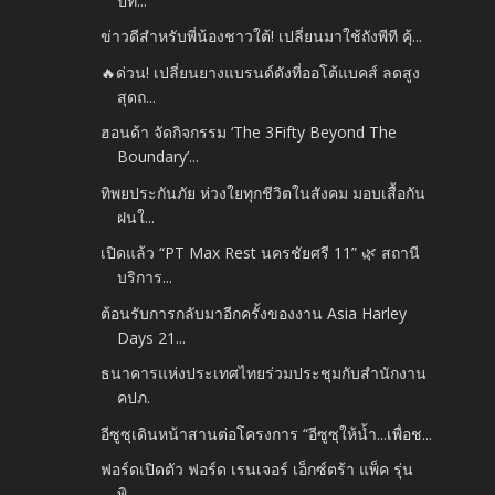
ปีท...
ข่าวดีสำหรับพี่น้องชาวใต้! เปลี่ยนมาใช้ถังพีที คุ้...
🔥ด่วน! เปลี่ยนยางแบรนด์ดังที่ออโต้แบคส์ ลดสูง
สุดถ...
ฮอนด้า จัดกิจกรรม ‘The 3Fifty Beyond The
Boundary’...
ทิพยประกันภัย ห่วงใยทุกชีวิตในสังคม มอบเสื้อกัน
ฝนใ...
เปิดแล้ว “PT Max Rest นครชัยศรี 11” 🌿 สถานี
บริการ...
ต้อนรับการกลับมาอีกครั้งของงาน Asia Harley
Days 21...
ธนาคารแห่งประเทศไทยร่วมประชุมกับสำนักงาน
คปภ.
อีซูซุเดินหน้าสานต่อโครงการ “อีซูซุให้น้ำ...เพื่อช...
ฟอร์ดเปิดตัว ฟอร์ด เรนเจอร์ เอ็กซ์ตร้า แพ็ค รุ่น
พิ...