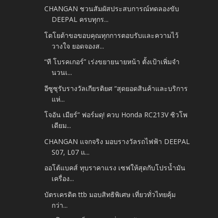
CHANGAN ชวนสัมผัสประสบการณ์ทดลองขับ
DEEPAL ครบทุกร...
โตโยต้าขอขอบคุณทุกการตอบรับและความไว้
วางใจ ยอดจองส...
“ที โบรคเกอร์” เร่งขยายนายหน้า ตั้งเป้าเพิ่มจำ
นวนเ...
อีซูซุรับรางวัลเกียรติยศ “สุดยอดสินค้าและบริการ
แห่...
โจอัน เมียร์” ฟอร์มดุ! ควบ Honda RC213V ซิวโพ
เดียม...
CHANGAN แจกจริง มอบรางวัลรถไฟฟ้า DEEPAL
S07, L07 แ...
ออโต้แบคส์ ทุบราคาแรง เซฟให้สุดกับโปรน้ำมัน
เครื่อง...
บัตรเครดิต ttb มอบสิทธิพิเศษ เที่ยวทั่วไทยคุ้ม
กว่า...