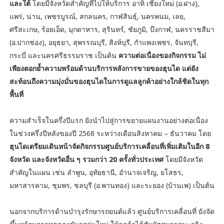
และใต้
โดยมีจังหวัดสำคัญที่ไปให้บริการ อาทิ เชียงใหม่ (อ.ฝาง),
แพร่, น่าน, เพชรบูรณ์, สกลนคร, กาฬสินธุ์, นครพนม, เลย,
ศรีสะเกษ, ร้อยเอ็ด, มุกดาหาร, สุรินทร์, ชัยภูมิ, บึงกาฬ, นครราชสีมา
(อ.ปากช่อง), อยุธยา, สุพรรณบุรี, สิงห์บุรี, กำแพงเพชร, จันทบุรี,
กระบี่ และนครศรีธรรมราช เป็นต้น
ความต่อเนื่องของกิจกรรม ไม่
เพียงตอกย้ำความพร้อมด้านบริการหลังการขายของฮุนได แต่ยัง
สะท้อนถึงความมุ่งมั่นของฮุนไดในการดูแลลูกค้าอย่างใกล้ชิดในทุก
พื้นที่
ความสำเร็จในครึ่งปีแรก ยังนำไปสู่การขยายแผนงานอย่างต่อเนื่อง
ในช่วงครึ่งปีหลังของปี 2568 ระหว่างเดือนสิงหาคม – ธันวาคม โดย
ฮุนไดเตรียมเดินหน้าจัดกิจกรรมศูนย์บริการเคลื่อนที่เพิ่มเติมในอีก 8
จังหวัด และจังหวัดอื่น ๆ รวมกว่า 20 ครั้งทั่วประเทศ
โดยมีจังหวัด
สำคัญในแผน เช่น ลำพูน, อุทัยธานี, อำนาจเจริญ, ยโสธร,
มหาสารคาม, ชุมพร, ชลบุรี (อ.พานทอง) และระยอง (บ้านเพ) เป็นต้น
นอกจากบริการด้านบำรุงรักษารถยนต์แล้ว ศูนย์บริการเคลื่อนที่ ยังจัด