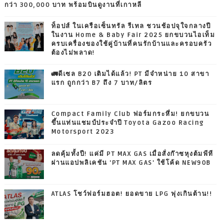
กว่า 300,000 บาท พร้อมบินดูงานที่เกาหลี
ท็อปส์ ในเครือเซ็นทรัล รีเทล ชวนช้อปจุใจกลางปี
ในงาน Home & Baby Fair 2025 ยกขบวนไอเท็ม
ครบเครื่องของใช้คู่บ้านที่คนรักบ้านและครอบครัว
ต้องไม่พลาด!
🚛ดีเซล B20 เติมได้แล้ว! PT มีจำหน่าย 10 สาขา
แรก ถูกกว่า B7 ถึง 7 บาท/ลิตร
Compact Family Club ฟอร์มกระหึ่ม! ยกขบวน
ขึ้นแท่นแชมป์ประจำปี Toyota Gazoo Racing
Motorsport 2023
ลดคุ้มทั้งปี! แค่มี PT MAX GAS เมื่อสั่งก๊าซหุงต้มพีที
ผ่านแอปพลิเคชัน 'PT MAX GAS' ใช้โค้ด NEW90B
ATLAS โชว์ฟอร์มฮอต! ยอดขาย LPG พุ่งเกินต้าน!!