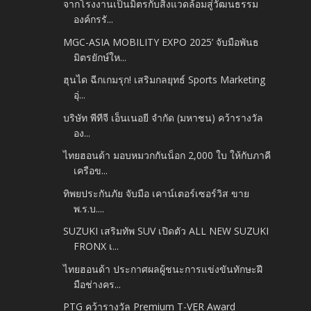
จากโรงงานเป็นมิตรกับสิ่งแวดล้อมสู่วัฒนธรรม
องค์กรรั...
MGC-ASIA MOBILITY EXPO 2025’ จับมือพันธ
มิตรยักษ์ให...
ฮุนได ฉีกเกมรุก! เสริมกลยุทธ์ Sports Marketing
อุ่...
บริษัท พีทีจี เอ็นเนอยี จำกัด (มหาชน) คว้ารางวัล
อง...
ไทยฮอนด้า มอบหมวกกันน็อก 2,000 ใบ ให้กับภาคี
เครือข...
ทิพยประกันภัย จับมือ เคาน์เตอร์เซอร์วิส ขาย
พ.ร.บ....
SUZUKI เสริมทัพ SUV เปิดตัว ALL NEW SUZUKI
FRONX เ...
ไทยฮอนด้า ประกาศผลผู้ชนะการแข่งขันทักษะฝี
มือช่างคร...
PTG คว้ารางวัล Premium T-VER Award