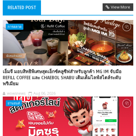
View More
RELATED POST
การตลาด
เอ็มจี มอบสิทธิพิเศษสุดเอ็กซ์คลูซีฟสำหรับลูกค้า MG IM จับมือ
REFILL COFFEE และ CHAEBOL SHABU เติมเต็มไลฟ์สไตล์ระดับ
พรีเมียม
wowsnews
Aug 06, 2026
ยานยนต์