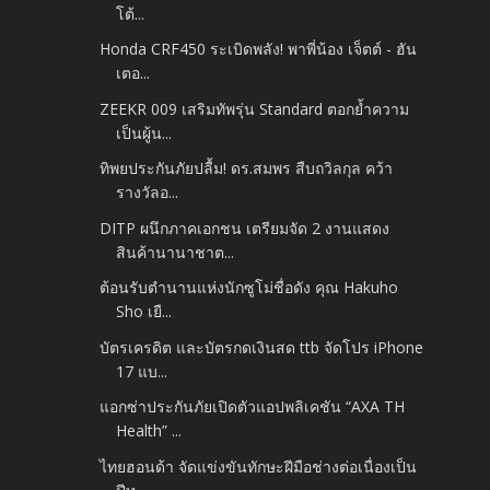
โต้...
Honda CRF450 ระเบิดพลัง! พาพี่น้อง เจ็ตต์ - ฮัน
เตอ...
ZEEKR 009 เสริมทัพรุ่น Standard ตอกย้ำความ
เป็นผู้น...
ทิพยประกันภัยปลื้ม! ดร.สมพร สืบถวิลกุล คว้า
รางวัลอ...
DITP ผนึกภาคเอกชน เตรียมจัด 2 งานแสดง
สินค้านานาชาต...
ต้อนรับตำนานแห่งนักซูโม่ชื่อดัง คุณ Hakuho
Sho เยื...
บัตรเครดิต และบัตรกดเงินสด ttb จัดโปร iPhone
17 แบ...
แอกซ่าประกันภัยเปิดตัวแอปพลิเคชัน “AXA TH
Health” ...
ไทยฮอนด้า จัดแข่งขันทักษะฝีมือช่างต่อเนื่องเป็น