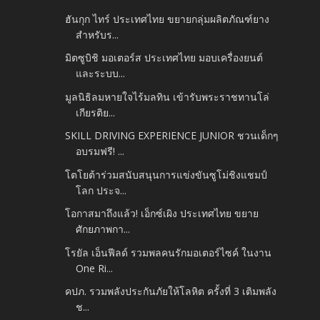
ฮันกุก ไทร์ ประเทศไทย ขยายกลุ่มผลิตภัณฑ์ยาง
สำหรับร...
มิตซูบิชิ มอเตอร์ส ประเทศไทย มอบเครื่องยนต์
และระบบ...
มูลนิธิลมหายใจไร้มลทิน เข้ารับพระราชทานโล่
เกียรติย...
SKILL DRIVING EXPERIENCE JUNIOR ชวนเด็กๆ
อบรมฟรี! ...
โตโยต้าร่วมสนับสนุนการแข่งขันซูโม่ชิงแชมป์
โลก ประจ...
โอกาสมาถึงแล้ว! เอ็กซ์เผิง ประเทศไทย ขยาย
ศักยภาพกา...
โรยัล เอ็นฟีลด์ รวมพลคนรักมอเตอร์ไซค์ ในงาน
One Ri...
คปภ. รวมพลังประกันภัยให้โลหิต ครั้งที่ 3 เติมพลัง
ช...