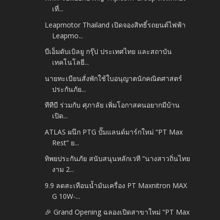
เที่...
Leapmotor Thailand เปิดจองสิทธิ์รถยนต์ไฟฟ้า
Leapmo...
บีเอ็มดับเบิลยู กรุ๊ป ประเทศไทย และสถาบัน
เทคโนโลยี...
นายทะเบียนสั่งพักใช้ใบอนุญาตนักคณิตศาสตร์
ประกันภัย...
ทีทีบี ร่วมกับ ศุภาลัย เพิ่มโอกาสคนอยากมีบ้าน
เปิด...
ATLAS ผนึก PTG ปั๊มแลนด์มาร์กใหม่ “PT Max
Rest” ย...
ทิพยประกันภัย สนับสนุนหลักเวที “นางสาวถิ่นไทย
งาม 2...
9.9 ลดสะเทือนน้ำมันเครื่อง PT Maxnitron MAX
G 10W-...
🎉 Grand Opening ฉลองเปิดสาขาใหม่ “PT Max