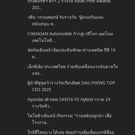
กรังด์ปรีซ์ฯ คว้า 2 รางวัล Asian Print Awards
202...
วศิน วรรณพฤกษ์ รับรางวัล "ผู้ส่งเสริมและ
สนับสนุน ท...
CHANGAN Automobile ก้าวสู่เวทีโลก เผยโฉม
เทคโนโลยี ...
ฟอร์ดเดินหน้าจัดแข่งขันทักษะช่างเทคนิค ปีที่ 19
ย...
เอ็กซ์เผิง ประเทศไทย ร่วมขับเคลื่อนแรงบันดาลใจ
แห่ง...
ผู้นำอีซูซุคว้ารางวัลเกียรติยศ DAILYNEWS TOP
CEO 2025
Hyundai all-new SANTA FE Hybrid กวาด 24
รางวัลทั่ว...
โตโยต้าเดินหน้ากิจกรรม "รวมพลังปลูกป่า เพื่อ
โรงงาน...
ใกล้ที่ไหนแวะได้เลย ซ่อมบำรุงคุ้มเต็มแมกซ์ที่ออ