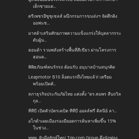
เด็กชายแด...
ตรีเพชรอีซูซุเซลส์ ผนึกกรมการขนส่งฯ จัดศึกคิง
ออฟแช...
มาสด้าเสริมศักยภาพความแข็งแกร่งให้บุคลากรระ
ดับผู้น...
ฮอนด้า รวมพลังสร้างพื้นที่สีเขียว ผ่านโครงการ
ฮอนด...
พิพิธภัณฑ์คนรักรถ ต้อนรับ อนุบาลบ้านสนุกคิด
Leapmotor B10 ล็อตแรกถึงไทยแล้ว! เตรียม
พร้อมเปิดตั...
สภาธุรกิจประกันภัยไทย แต่งตั้ง “ดร.สมพร สืบถวิล
กุล...
ทีทีบี เปิดตัวบัตรเดบิต ทีทีบี ออลล์ฟรี ดิสนีย์ ลา...
อโกด้าเผยเมืองรองมียอดการค้นหาเพิ่มขึ้น 15%
ในช่วง...
ททท. จับมือยักษ์ใหญ่ Trip.com Group ดึงนักท่อง