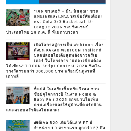
“เจฟ ซาเตอร์ – มีน นิชคุณ” ชวน
แฟนเอสและแฟนบาสเชียร์ศึกเดือด!
est Cola 3x3 Basketball U-
League 2026 รอบชิงแชมป์
ประเทศไทย 18 ก.ค. นี้ ที่เมกาบางนา
เปิดโอกาสสู่การเป็น Webtoon เรื่อง
ดังบน KAKAO WEBTOON Thailand
ปลดปล่อยไอเดียสุดพลังชาวครีเอ
เตอร์ ในโครงการ “บทจะเขียนต้อง
ได้เขียน” T-TOON Script Contest 2024 ชิงเงิน
รางวัลรวมกว่า 300,000 บาท พร้อมบินดูงานที่
เกาหลี
ท็อปส์ ในเครือเซ็นทรัล รีเทล ชวน
ช้อปจุใจกลางปี ในงาน Home &
Baby Fair 2025 ยกขบวนไอเท็ม
ครบเครื่องของใช้คู่บ้านที่คนรักบ้าน
และครอบครัวต้องไม่พลาด!
🚛ดีเซล B20 เติมได้แล้ว! PT มี
จำหน่าย 10 สาขาแรก ถูกกว่า B7 ถึง