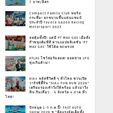
7 บาท/ลิตร
Compact Family Club ฟอร์ม
กระหึ่ม! ยกขบวนขึ้นแท่นแชมป์
ประจำปี Toyota Gazoo Racing
Motorsport 2023
ลดคุ้มทั้งปี! แค่มี PT MAX GAS เมื่อสั่ง
ก๊าซหุงต้มพีที ผ่านแอปพลิเคชัน 'PT
MAX GAS' ใช้โค้ด NEW90B
ATLAS โชว์ฟอร์มฮอต! ยอดขาย LPG
พุ่งเกินต้าน!!
AIA+ พลัสชีวิตดี ๆ ทั่วไทย ชวนเปิด
วาร์ปซิตี้รัน “AIA+ FUN RUN 2026”
เตรียมรองเท้าวิ่งให้พร้อม แล้วมาวิ่ง
ฟิน กินเที่ยว... 4 จังหวัด 4 ภาค ทั่ว
ไทย!
ปักหมุด 1-5 ก.ค.นี้! FAST AUTO
SHOW 2026 ชู “ดีลแรงจัดเต็มทั้ง