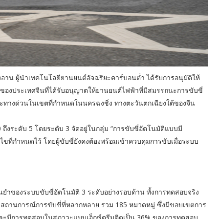
 ผู้นำเทคโนโลยียานยนต์อัจฉริยะคาร์บอนต่ำ ได้รับการอนุมัติให้
กของประเทศจีนที่ได้รับอนุญาตให้ยานยนต์ไฟฟ้าที่มีสมรรถนะการขับขี่
และทางด่วนในเขตที่กำหนดในนครฉงชิ่ง ทางตะวันตกเฉียงใต้ของจีน
 0 ถึงระดับ 5 โดยระดับ 3 จัดอยู่ในกลุ่ม “การขับขี่อัตโนมัติแบบมี
ไขที่กำหนดไว้ โดยผู้ขับขี่ยังคงต้องพร้อมเข้าควบคุมการขับเมื่อระบบ
องระบบขับขี่อัตโนมัติ 3 ระดับอย่างรอบด้าน ทั้งการทดสอบจริง
ถานการณ์การขับขี่ที่หลากหลาย รวม 185 หมวดหมู่ ซึ่งมีขอบเขตการ
ละมีการทดสอบในสภาวะแบบเอ็กซ์ตรีมคิดเป็น 36% ของการทดสอบ