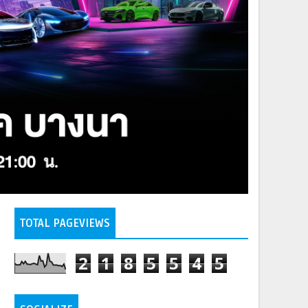
TOTAL PAGEVIEWS
2
1
8
5
5
4
5