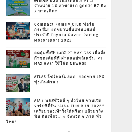
🚛ดีเซล B20 เติมได้แล้ว! PT มี
จำหน่าย 10 สาขาแรก ถูกกว่า B7 ถึง
7 บาท/ลิตร
Compact Family Club ฟอร์ม
กระหึ่ม! ยกขบวนขึ้นแท่นแชมป์
ประจำปี Toyota Gazoo Racing
Motorsport 2023
ลดคุ้มทั้งปี! แค่มี PT MAX GAS เมื่อสั่ง
ก๊าซหุงต้มพีที ผ่านแอปพลิเคชัน 'PT
MAX GAS' ใช้โค้ด NEW90B
ATLAS โชว์ฟอร์มฮอต! ยอดขาย LPG
พุ่งเกินต้าน!!
AIA+ พลัสชีวิตดี ๆ ทั่วไทย ชวนเปิด
วาร์ปซิตี้รัน “AIA+ FUN RUN 2026”
เตรียมรองเท้าวิ่งให้พร้อม แล้วมาวิ่ง
ฟิน กินเที่ยว... 4 จังหวัด 4 ภาค ทั่ว
ไทย!