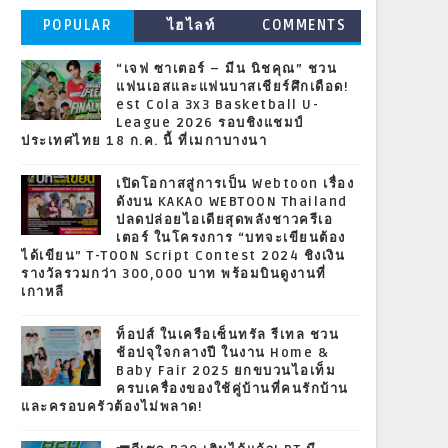
POPULAR
ไฮไลท์
COMMENTS
“เจฟ ซาเตอร์ – มีน นิชคุณ” ชวน
แฟนเอสและแฟนบาสเชียร์ศึกเดือด!
est Cola 3x3 Basketball U-
League 2026 รอบชิงแชมป์
ประเทศไทย 18 ก.ค. นี้ ที่เมกาบางนา
เปิดโอกาสสู่การเป็น Webtoon เรื่อง
ดังบน KAKAO WEBTOON Thailand
ปลดปล่อยไอเดียสุดพลังชาวครีเอ
เตอร์ ในโครงการ “บทจะเขียนต้อง
ได้เขียน” T-TOON Script Contest 2024 ชิงเงิน
รางวัลรวมกว่า 300,000 บาท พร้อมบินดูงานที่
เกาหลี
ท็อปส์ ในเครือเซ็นทรัล รีเทล ชวน
ช้อปจุใจกลางปี ในงาน Home &
Baby Fair 2025 ยกขบวนไอเท็ม
ครบเครื่องของใช้คู่บ้านที่คนรักบ้าน
และครอบครัวต้องไม่พลาด!