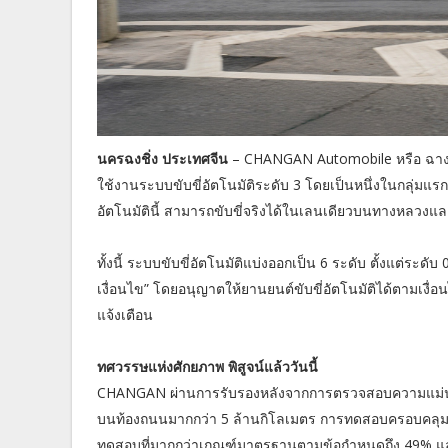
นครฉงชิ่ง ประเทศจีน
– CHANGAN Automobile หรือ ฉางอาน
ใช้งานระบบขับขี่อัตโนมัติระดับ 3 โดยเป็นหนึ่งในกลุ่มแร
อัตโนมัตินี้ สามารถขับขี่จริงได้ในเลนเดียวบนทางหลวง
ทั้งนี้ ระบบขับขี่อัตโนมัติแบ่งออกเป็น 6 ระดับ ตั้งแต่ระดับ
เงื่อนไข” โดยอนุญาตให้ยานยนต์ขับขี่อัตโนมัติได้ตามเงื่อน
แจ้งเตือน
ทศวรรษแห่งศักยภาพ พิสูจน์แล้ววันนี้
CHANGAN ผ่านการรับรองหลังจากการตรวจสอบความแม่นยำข
บนท้องถนนมากกว่า 5 ล้านกิโลเมตร การทดสอบครอบคลุมส
ทดสอบที่มากกว่าเกณฑ์มาตรฐานตามข้อกำหนดถึง 49% แ