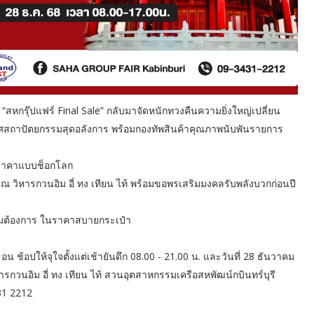
“สหกรุ๊ปแฟร์ Final Sale” กลับมาจัดหนักทวงคืนความยิ่งใหญ่เปลี่ยน
ศสถาปัตยกรรมสุดอลังการ พร้อมกองทัพสินค้าคุณภาพนับพันรายการ
ดราคาแบบช็อกโลก
วิหารกวนอิม อี่ ทง เทียน ไท้ พร้อมขอพรเสริมมงคลรับพลังบวกก่อนปี
วามต้องการ ในราคาสบายกระเป๋า
 ช้อปให้จุใจตั้งแต่เช้ายันดึก 08.00 - 21.00 น. และวันที่ 28 ธันวาคม
หารกวนอิม อี่ ทง เทียน ไท้ สวนอุตสาหกรรมเครือสหพัฒน์กบินทร์บุรี
431 2212