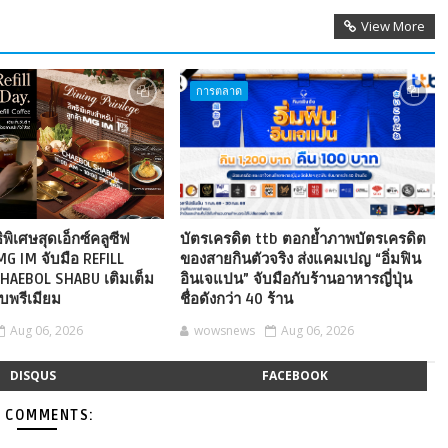
View More
การตลาด
ิพิเศษสุดเอ็กซ์คลูซีฟ
บัตรเครดิต ttb ตอกย้ำภาพบัตรเครดิต
MG IM จับมือ REFILL
ของสายกินตัวจริง ส่งแคมเปญ “อิ่มฟิน
HAEBOL SHABU เติมเต็ม
อินเจแปน” จับมือกับร้านอาหารญี่ปุ่น
บพรีเมียม
ชื่อดังกว่า 40 ร้าน
Aug 06, 2026
wowsnews
Aug 06, 2026
DISQUS
FACEBOOK
 COMMENTS: