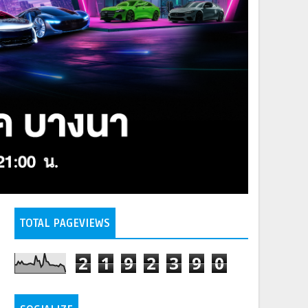
TOTAL PAGEVIEWS
2
1
9
2
3
9
0