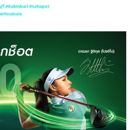
บุรี #Kabinburi #sahapat
irfinalsale