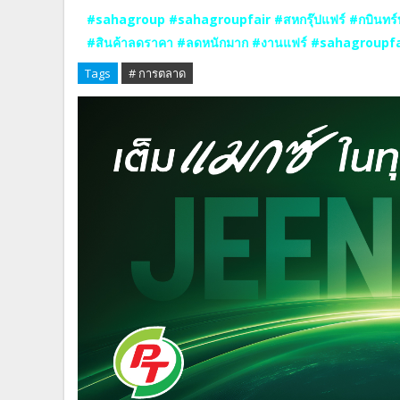
#sahagroup #sahagroupfair #สหกรุ๊ปแฟร์ #กบินทร์
#สินค้าลดราคา #ลดหนักมาก #งานแฟร์ #sahagroupfa
Tags
# การตลาด