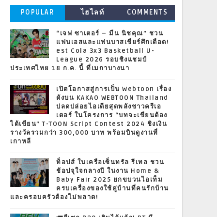
POPULAR
ไฮไลท์
COMMENTS
“เจฟ ซาเตอร์ – มีน นิชคุณ” ชวน
แฟนเอสและแฟนบาสเชียร์ศึกเดือด!
est Cola 3x3 Basketball U-
League 2026 รอบชิงแชมป์
ประเทศไทย 18 ก.ค. นี้ ที่เมกาบางนา
เปิดโอกาสสู่การเป็น Webtoon เรื่อง
ดังบน KAKAO WEBTOON Thailand
ปลดปล่อยไอเดียสุดพลังชาวครีเอ
เตอร์ ในโครงการ “บทจะเขียนต้อง
ได้เขียน” T-TOON Script Contest 2024 ชิงเงิน
รางวัลรวมกว่า 300,000 บาท พร้อมบินดูงานที่
เกาหลี
ท็อปส์ ในเครือเซ็นทรัล รีเทล ชวน
ช้อปจุใจกลางปี ในงาน Home &
Baby Fair 2025 ยกขบวนไอเท็ม
ครบเครื่องของใช้คู่บ้านที่คนรักบ้าน
และครอบครัวต้องไม่พลาด!