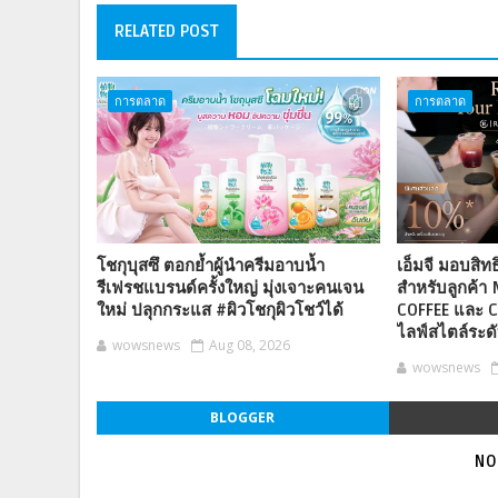
RELATED POST
การตลาด
การตลาด
โชกุบุสซึ ตอกย้ำผู้นำครีมอาบน้ำ
เอ็มจี มอบสิทธ
รีเฟรชแบรนด์ครั้งใหญ่ มุ่งเจาะคนเจน
สำหรับลูกค้า 
ใหม่ ปลุกกระแส #ผิวโชกุผิวโชว์ได้
COFFEE และ C
ไลฟ์สไตล์ระดั
wowsnews
Aug 08, 2026
wowsnews
BLOGGER
NO