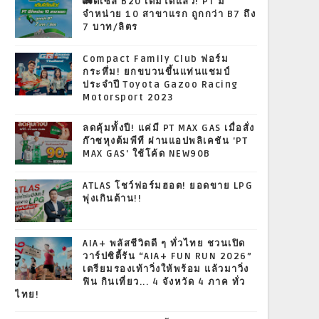
🚛ดีเซล B20 เติมได้แล้ว! PT มี
จำหน่าย 10 สาขาแรก ถูกกว่า B7 ถึง
7 บาท/ลิตร
Compact Family Club ฟอร์ม
กระหึ่ม! ยกขบวนขึ้นแท่นแชมป์
ประจำปี Toyota Gazoo Racing
Motorsport 2023
ลดคุ้มทั้งปี! แค่มี PT MAX GAS เมื่อสั่ง
ก๊าซหุงต้มพีที ผ่านแอปพลิเคชัน 'PT
MAX GAS' ใช้โค้ด NEW90B
ATLAS โชว์ฟอร์มฮอต! ยอดขาย LPG
พุ่งเกินต้าน!!
AIA+ พลัสชีวิตดี ๆ ทั่วไทย ชวนเปิด
วาร์ปซิตี้รัน “AIA+ FUN RUN 2026”
เตรียมรองเท้าวิ่งให้พร้อม แล้วมาวิ่ง
ฟิน กินเที่ยว... 4 จังหวัด 4 ภาค ทั่ว
ไทย!