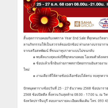
สิ้นสุดการรอคอยกับเทศกาล Year End Sale ที่ทุกคนถวิลหา 
ลานกิจกรรมให้เป็นสวรรค์ของนักช้อป ท่ามกลางบรรยากา
จากเครือสหพัฒน์ ที่ขนมาทุบราคาแบบไม่ขนกลับ
๐
พบดีลแรงสุดแห่งปีที่ทุกคนรอคอย ไอเทมตัวดังล
๐
ช้อปแล้วเช็กอินถ่ายภาพสถาปัตยกรรมอันสวยงาม ณ 
ใหม่
๐
งานเดียวที่ให้สายช้อปเลือกช้อปได้ครบ จบทุกค
ปักหมุดตารางช้อปวันที่ 25 - 27 ธันวาคม 2568 ช้อปมาราธอน
2568 ช้อปปิดดีล ทิ้งทวนวันสุดท้าย 08.00 - 17.00 น. ณ วิ
จังหวัดปราจีนบุรี สอบถามรายละเอียดเพิ่มเติม โทร. 093 