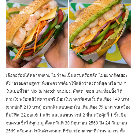
เลือกอร่อยได้หลากหลาย ไม่ว่าจะเป็นแรปหรือสลัด ไม่อยากคิดเยอะ
สั่ง “อร่อยตามสูตร” ที่เชฟคราฟต์มาให้แล้วว่าลงตัวที่สุด หรือ "DIY
ในแบบที่ใช่" Mix & Match ขนมปัง, ผักสด, ซอส และท็อปปิ้ง ได้
ตามใจ พร้อมเสิร์ฟความพรีเมียมในราคาพิเศษเริ่มต้นเพียง 149 บาท
(จากปกติ 219 บาท) อยากฟินแบบคอมโบ เพิ่มเพียง 79 บาท รับเครื่อง
ดื่มรีฟิล 22 ออนซ์ 1 แก้ว และแฮชบราวน์ 2 ชิ้น หรือคุ้กกี้ 1 ชิ้น อิ่ม
จบครบเซ็ตได้ทุกเมนู ตั้งแต่วันที่ 30 มิถุนายน 2569 ถึง 24 กันยายน
2569 หรือจนกว่าสินค้าจะหมด ที่ซับเวย์ทุกสาขาที่ร่วมรายการ ทั้ง