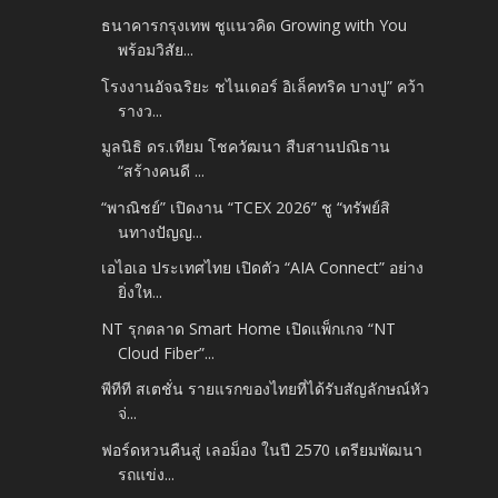
ธนาคารกรุงเทพ ชูแนวคิด Growing with You
พร้อมวิสัย...
โรงงานอัจฉริยะ ชไนเดอร์ อิเล็คทริค บางปู” คว้า
รางว...
มูลนิธิ ดร.เทียม โชควัฒนา สืบสานปณิธาน
“สร้างคนดี ...
“พาณิชย์” เปิดงาน “TCEX 2026” ชู “ทรัพย์สิ
นทางปัญญ...
เอไอเอ ประเทศไทย เปิดตัว “AIA Connect” อย่าง
ยิ่งให...
NT รุกตลาด Smart Home เปิดแพ็กเกจ “NT
Cloud Fiber”...
พีทีที สเตชั่น รายแรกของไทยที่ได้รับสัญลักษณ์หัว
จ่...
ฟอร์ดหวนคืนสู่ เลอม็อง ในปี 2570 เตรียมพัฒนา
รถแข่ง...