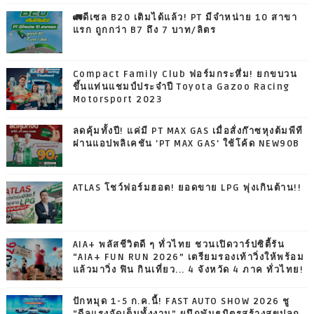
🚛ดีเซล B20 เติมได้แล้ว! PT มีจำหน่าย 10 สาขา
แรก ถูกกว่า B7 ถึง 7 บาท/ลิตร
Compact Family Club ฟอร์มกระหึ่ม! ยกขบวน
ขึ้นแท่นแชมป์ประจำปี Toyota Gazoo Racing
Motorsport 2023
ลดคุ้มทั้งปี! แค่มี PT MAX GAS เมื่อสั่งก๊าซหุงต้มพีที
ผ่านแอปพลิเคชัน 'PT MAX GAS' ใช้โค้ด NEW90B
ATLAS โชว์ฟอร์มฮอต! ยอดขาย LPG พุ่งเกินต้าน!!
AIA+ พลัสชีวิตดี ๆ ทั่วไทย ชวนเปิดวาร์ปซิตี้รัน
“AIA+ FUN RUN 2026” เตรียมรองเท้าวิ่งให้พร้อม
แล้วมาวิ่ง ฟิน กินเที่ยว... 4 จังหวัด 4 ภาค ทั่วไทย!
ปักหมุด 1-5 ก.ค.นี้! FAST AUTO SHOW 2026 ชู
“ดีลแรงจัดเต็มทั้งงาน” ผนึกพันธมิตรสร้างสุขปลุก