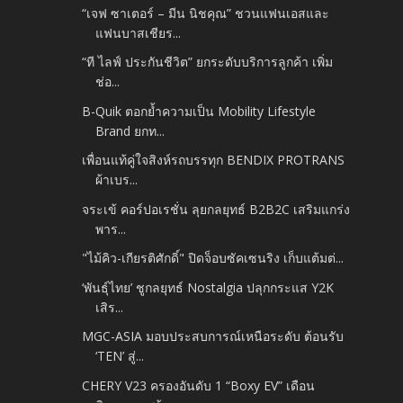
“เจฟ ซาเตอร์ – มีน นิชคุณ” ชวนแฟนเอสและ
แฟนบาสเชียร...
“ที ไลฟ์ ประกันชีวิต” ยกระดับบริการลูกค้า เพิ่ม
ช่อ...
B-Quik ตอกย้ำความเป็น Mobility Lifestyle
Brand ยกท...
เพื่อนแท้คู่ใจสิงห์รถบรรทุก BENDIX PROTRANS
ผ้าเบร...
จระเข้ คอร์ปอเรชั่น ลุยกลยุทธ์ B2B2C เสริมแกร่ง
พาร...
"ไม้คิว-เกียรติศักดิ์" ปิดจ็อบซัคเซนริง เก็บแต้มต่...
‘พันธุ์ไทย’ ชูกลยุทธ์ Nostalgia ปลุกกระแส Y2K
เสิร...
MGC-ASIA มอบประสบการณ์เหนือระดับ ต้อนรับ
‘TEN’ สู่...
CHERY V23 ครองอันดับ 1 “Boxy EV” เดือน