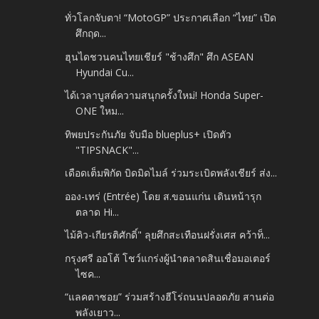
ทั่วโลกจับตา! “MotoGP” ประกาศเลือก “ไทย” เปิด
ศึกฤด...
ฮุนไดชวนคนไทยเชียร์ "ช้างศึก" ศึก ASEAN
Hyundai Cu...
ได้เวลาบูสต์ความสนุกครั้งใหม่! Honda Super-
ONE ใหม...
ทิพยประกันภัย จับมือ blueplus+ เปิดตัว
"TIPSNACK"...
เดือดเต็มพิกัด บิดมิดไมล์ ร่วมระเบิดพลังเชียร์ ส่ง...
ออง-เทร่ (Entrée) โดย ส.ขอนแก่น เดินหน้ารุก
ตลาด Hi...
ไม้คิว-เกียรติศักดิ์" ลุยศึกสะเทือนฝรั่งเศส คว้าท็...
กรุงศรี ออโต้ โชว์แกร่งผู้นำตลาดสินเชื่อมอเตอร์
ไซค...
“แลคตาซอย” ร่วมสร้างฮีโร่ถนนปลอดภัย สานต่อ
พลังเยาว...