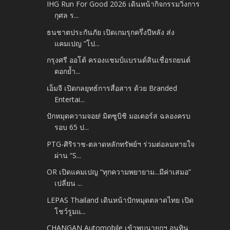
IHG Run For Good 2026 เดินหน้ากิจกรรมวิ่งการ
กุศล ร...
ธนชาตประกันภัย เปิดเกมรุกครึ่งปีหลัง ส่ง
แคมเปญ “โป...
กรุงศรี ออโต้ ครองแชมป์แบรนด์สินเชื่อรถยนต์
ตอกย้ำ...
เอ็มจี เปิดกลยุทธ์การสื่อสาร ด้วย Branded
Entertai...
ปักหมุดความจอย! มิตซูบิชิ มอเตอร์ส ฉลองครบ
รอบ 65 ป...
PTG-ศิริราช-ตลาดหลักทรัพย์ฯ ร่วมต่อลมหายใจ
ผ่าน “S...
OR เปิดแคมเปญ “ทุกความพยายาม...มีค่าเสมอ”
เปลี่ยน ...
LEPAS Thailand เดินหน้าปักหมุดตลาดไทย เปิด
โชว์รูมแ...
CHANGAN Automobile เข้าพบนายกฯ อนุทิน