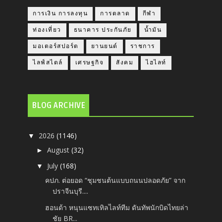
การเงิน การลงทุน
การตลาด
กีฬา
ท่องเที่ยว
ธนาคาร ประกันภัย
น้ำมัน
มอเตอร์สปอร์ต
ยานยนต์
ราชการ
ไลฟ์สไตล์
เศรษฐกิจ
สังคม
ไฮไลท์
BLOG ARCHIVE
2026
(1146)
▼
August
(32)
►
July
(168)
▼
คปภ. ต่อยอด “ชุมชนต้นแบบถนนปลอดภัย” จาก
ปราจีนบุรี....
ฮอนด้า หนุนแซทเทิลไลท์ทีม ดันทัพนักบิดไทยล่า
ชัย BR...