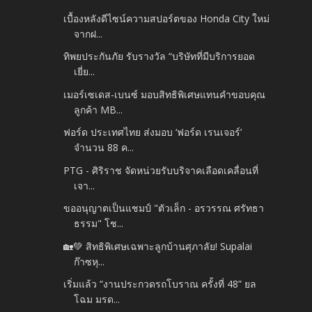
เบื้องหลังดีไซน์ความสปอร์ตของ Honda City ใหม่
จากฝ...
ทิพยประกันภัย รับรางวัล “บริษัทที่มีบริการยอด
เยี่ย...
เมอร์เซเดส-เบนซ์ มอบสิทธิพิเศษแทนคำขอบคุณ
ลูกค้า MB...
ฟอร์ด ประเทศไทย ส่งมอบ ‘ฟอร์ด เรนเจอร์’
จำนวน 88 ค...
PTG - ศิริราช จัดหน่วยรับบริจาคเลือดเคลื่อนที่
เจา...
ขออนุญาตเป็นแชมป์ "ตัวเล็ก - อรวรรณ ศรัทธา
ธรรม" โช...
🏡💚 สิทธิพิเศษเฉพาะลูกบ้านศุภาลัย! Supalai
ก๊าซหุ...
เริ่มแล้ว “งานประกวดรถโบราณ ครั้งที่ 48” ยล
โฉม มรด...