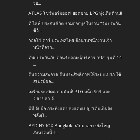
รอ...
ATLAS โชว์ฟอร์มฮอต! ยอดขาย LPG พุ่งเกินต้าน!!
ที ไลฟ์ ประกันชีวิต ร่วมออกบูธในงาน “วันประกัน
ชีวิ...
วอลโว่ คาร์ ประเทศไทย ต้อนรับพนักงานเจ้า
หน้าที่จาก...
ทิพยประกันภัย ต้อนรับคณะผู้บริหาร วปส. รุ่นที่ 14
...
คืนความสะอาด คืนประสิทธิภาพให้ระบบเบรก ใช้
สเปรย์ขจ...
เตรียมระเบิดความมันส์! PTG ผนึก S63 และ
จ.สงขลา จั...
พีที จับมือ กระทิงแดง ส่งแคมเปญ “เติมเต็มถัง
พลัง(ใ...
BYD HYROX Bangkok กลับมาอย่างยิ่งใหญ่
สิงหาคมนี้ ข...