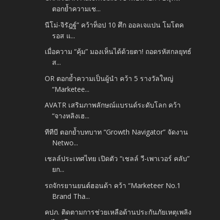
ตอกย้ำความเช...
นีโม่-จิรัฎฐ์” คว้าท็อป 10 ศึก ออลเจแปน โมโตค
รอส แ...
เมื่อความ “คุ้ม” มองเห็นได้ด้วยตา! ถอดรหัสกลยุทธ์
ส...
OR ตอกย้ำความเป็นผู้นำ คว้า 5 รางวัลใหญ่
“Marketee...
AVATR เสริมภาพลักษณ์แบรนด์ระดับโลก คว้า
“จางหลิงเฮ...
ทีทีบี ตอกย้ำบทบาท “Growth Navigator” จัดงาน
Netwo...
เชลล์ประเทศไทย เปิดตัว “เชลล์ วี-เพาเวอร์ คลับ”
ยก...
รถจักรยานยนต์ฮอนด้า คว้า “Marketeer No.1
Brand Tha...
คปภ. ติดตามการช่วยเหลือด้านประกันภัยเหตุเพลิง