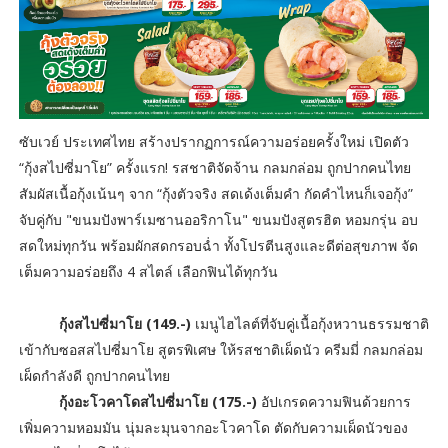
ซับเวย์ ประเทศไทย สร้างปรากฏการณ์ความอร่อยครั้งใหม่ เปิดตัว
“กุ้งสไปซี่มาโย” ครั้งแรก! รสชาติจัดจ้าน กลมกล่อม ถูกปากคนไทย
สัมผัสเนื้อกุ้งเน้นๆ จาก “กุ้งตัวจริง สดเด้งเต็มคำ กัดคำไหนก็เจอกุ้ง”
จับคู่กับ "ขนมปังพาร์เมซานออริกาโน" ขนมปังสูตรฮิต หอมกรุ่น อบ
สดใหม่ทุกวัน พร้อมผักสดกรอบฉ่ำ ทั้งโปรตีนสูงและดีต่อสุขภาพ จัด
เต็มความอร่อยถึง 4 สไตล์ เลือกฟินได้ทุกวัน
กุ้งสไปซี่มาโย (149.-)
เมนูไฮไลต์ที่จับคู่เนื้อกุ้งหวานธรรมชาติ
เข้ากับซอสสไปซี่มาโย สูตรพิเศษ ให้รสชาติเผ็ดนัว ครีมมี่ กลมกล่อม
เผ็ดกำลังดี ถูกปากคนไทย
กุ้งอะโวคาโดสไปซี่มาโย (175.-)
อัปเกรดความฟินด้วยการ
เพิ่มความหอมมัน นุ่มละมุนจากอะโวคาโด ตัดกับความเผ็ดนัวของ