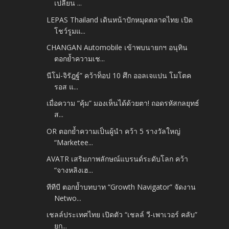
เปลี่ยน ...
LEPAS Thailand เดินหน้าปักหมุดตลาดไทย เปิด
โชว์รูมแ...
CHANGAN Automobile เข้าพบนายกฯ อนุทิน
ตอกย้ำความเช...
นีโม่-จิรัฎฐ์” คว้าท็อป 10 ศึก ออลเจแปน โมโตค
รอส แ...
เมื่อความ “คุ้ม” มองเห็นได้ด้วยตา! ถอดรหัสกลยุทธ์
ส...
OR ตอกย้ำความเป็นผู้นำ คว้า 5 รางวัลใหญ่
“Marketee...
AVATR เสริมภาพลักษณ์แบรนด์ระดับโลก คว้า
“จางหลิงเฮ...
ทีทีบี ตอกย้ำบทบาท “Growth Navigator” จัดงาน
Netwo...
เชลล์ประเทศไทย เปิดตัว “เชลล์ วี-เพาเวอร์ คลับ”
ยก...