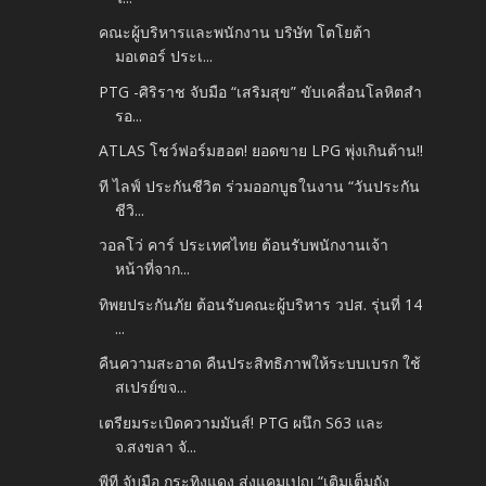
คณะผู้บริหารและพนักงาน บริษัท โตโยต้า
มอเตอร์ ประเ...
PTG -ศิริราช จับมือ “เสริมสุข” ขับเคลื่อนโลหิตสำ
รอ...
ATLAS โชว์ฟอร์มฮอต! ยอดขาย LPG พุ่งเกินต้าน!!
ที ไลฟ์ ประกันชีวิต ร่วมออกบูธในงาน “วันประกัน
ชีวิ...
วอลโว่ คาร์ ประเทศไทย ต้อนรับพนักงานเจ้า
หน้าที่จาก...
ทิพยประกันภัย ต้อนรับคณะผู้บริหาร วปส. รุ่นที่ 14
...
คืนความสะอาด คืนประสิทธิภาพให้ระบบเบรก ใช้
สเปรย์ขจ...
เตรียมระเบิดความมันส์! PTG ผนึก S63 และ
จ.สงขลา จั...
พีที จับมือ กระทิงแดง ส่งแคมเปญ “เติมเต็มถัง