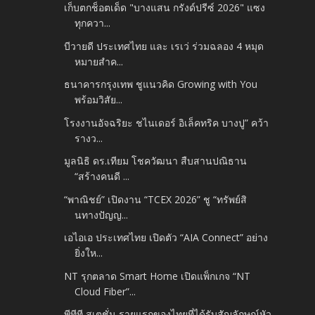
เก็บตกช็อตเด็ด "บางแสน กรังด์ปรีซ์ 2026" แซง
ทุกควา...
บีวายดี ประเทศไทย และ เรเว่ ร่วมฉลอง 4 หมุด
หมายสำค...
ธนาคารกรุงเทพ ชูแนวคิด Growing with You
พร้อมวิสัย...
โรงงานอัจฉริยะ ชไนเดอร์ อิเล็คทริค บางปู” คว้า
รางว...
มูลนิธิ ดร.เทียม โชควัฒนา สืบสานปณิธาน
“สร้างคนดี ...
“พาณิชย์” เปิดงาน “TCEX 2026” ชู “ทรัพย์สิ
นทางปัญญ...
เอไอเอ ประเทศไทย เปิดตัว “AIA Connect” อย่าง
ยิ่งให...
NT รุกตลาด Smart Home เปิดแพ็กเกจ “NT
Cloud Fiber”...
พีทีที สเตชั่น รายแรกของไทยที่ได้รับสัญลักษณ์หัว