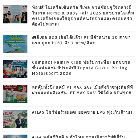
ท็อปส์ ในเครือเซ็นทรัล รีเทล ชวนช้อปจุใจกลางปี
ในงาน Home & Baby Fair 2025 ยกขบวนไอเท็ม
ครบเครื่องของใช้คู่บ้านที่คนรักบ้านและครอบครัว
ต้องไม่พลาด!
🚛ดีเซล B20 เติมได้แล้ว! PT มีจำหน่าย 10 สาขา
แรก ถูกกว่า B7 ถึง 7 บาท/ลิตร
Compact Family Club ฟอร์มกระหึ่ม! ยกขบวน
ขึ้นแท่นแชมป์ประจำปี Toyota Gazoo Racing
Motorsport 2023
ลดคุ้มทั้งปี! แค่มี PT MAX GAS เมื่อสั่งก๊าซหุงต้มพีที
ผ่านแอปพลิเคชัน 'PT MAX GAS' ใช้โค้ด NEW90B
ATLAS โชว์ฟอร์มฮอต! ยอดขาย LPG พุ่งเกินต้าน!!
AIA+ พลัสชีวิตดี ๆ ทั่วไทย ชวนเปิดวาร์ปซิตี้รัน