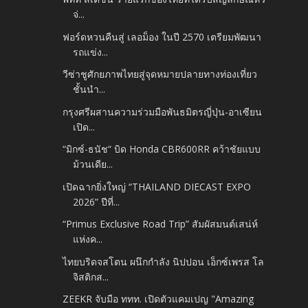
จ่...
ฟอร์ดหวนคืนสู่ เลอม็อง ในปี 2570 เตรียมพัฒนา
รถแข่ง...
วีซ่าชูศักยภาพไทยสู่จุดหมายปลายทางท่องเที่ยว
ชั้นนำ...
กรุงศรีผสานความร่วมมือพันธมิตรญี่ปุ่น-อาเซียน
เปิด...
“มิกซ์-ธนัช“ บิด Honda CBR600RR คว้าชัยแบบ
ม้วนเดีย...
เปิดฉากยิ่งใหญ่ “THAILAND DIECAST EXPO
2026” ปีที่...
“Primus Exclusive Road Trip” สัมผัสมนต์เสน่ห์
แห่งค...
ไทยบริดจสโตน ผนึกกำลัง นิปปอน เอ็กซ์เพรส โล
จิสติกส...
ZEEKR จับมือ ททท. เปิดตัวแคมเปญ "Amazing