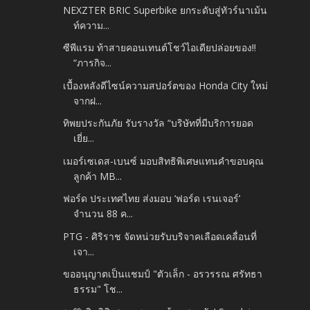
NEXZTER BRIC Superbike ยกระดับสู่ทัวร์นาเม้น
ท์ความ...
ซีพีแรม ท้าสายคอนเทนต์โชว์ไอเดียปล่อยของ!!
“ภารกิจ...
เบื้องหลังดีไซน์ความสปอร์ตของ Honda City ใหม่
จากฝ...
ทิพยประกันภัย รับรางวัล “บริษัทที่มีบริการยอด
เยี่ย...
เมอร์เซเดส-เบนซ์ มอบสิทธิพิเศษแทนคำขอบคุณ
ลูกค้า MB...
ฟอร์ด ประเทศไทย ส่งมอบ ‘ฟอร์ด เรนเจอร์’
จำนวน 88 ค...
PTG - ศิริราช จัดหน่วยรับบริจาคเลือดเคลื่อนที่
เจา...
ขออนุญาตเป็นแชมป์ "ตัวเล็ก - อรวรรณ ศรัทธา
ธรรม" โช...