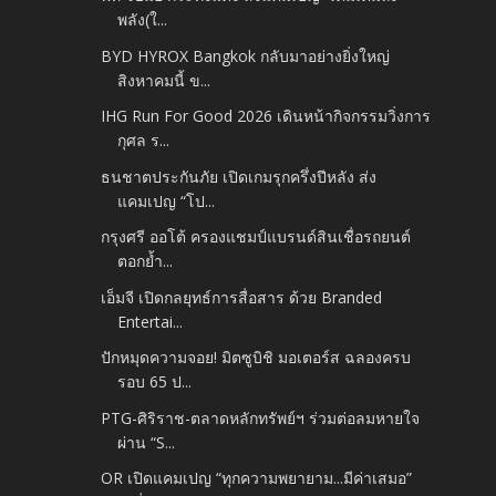
พลัง(ใ...
BYD HYROX Bangkok กลับมาอย่างยิ่งใหญ่
สิงหาคมนี้ ข...
IHG Run For Good 2026 เดินหน้ากิจกรรมวิ่งการ
กุศล ร...
ธนชาตประกันภัย เปิดเกมรุกครึ่งปีหลัง ส่ง
แคมเปญ “โป...
กรุงศรี ออโต้ ครองแชมป์แบรนด์สินเชื่อรถยนต์
ตอกย้ำ...
เอ็มจี เปิดกลยุทธ์การสื่อสาร ด้วย Branded
Entertai...
ปักหมุดความจอย! มิตซูบิชิ มอเตอร์ส ฉลองครบ
รอบ 65 ป...
PTG-ศิริราช-ตลาดหลักทรัพย์ฯ ร่วมต่อลมหายใจ
ผ่าน “S...
OR เปิดแคมเปญ “ทุกความพยายาม...มีค่าเสมอ”