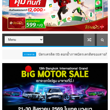
บัตรเครดิต ttb ตอกย้ำภาพบัตรเครดิตของสายกินตัวจริง ส่งแคมเ
การตลาด