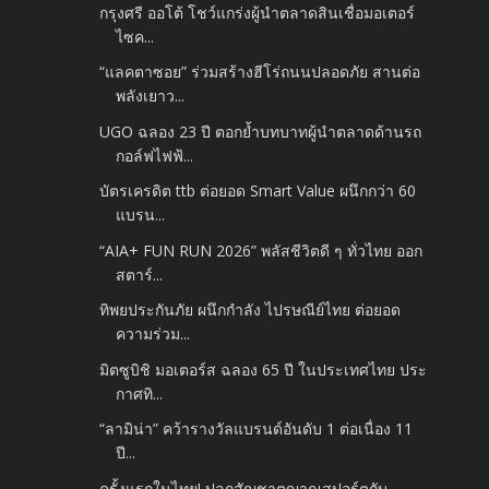
กรุงศรี ออโต้ โชว์แกร่งผู้นำตลาดสินเชื่อมอเตอร์
ไซค...
“แลคตาซอย” ร่วมสร้างฮีโร่ถนนปลอดภัย สานต่อ
พลังเยาว...
UGO ฉลอง 23 ปี ตอกย้ำบทบาทผู้นำตลาดด้านรถ
กอล์ฟไฟฟ้...
บัตรเครดิต ttb ต่อยอด Smart Value ผนึกกว่า 60
แบรน...
“AIA+ FUN RUN 2026” พลัสชีวิตดี ๆ ทั่วไทย ออก
สตาร์...
ทิพยประกันภัย ผนึกกำลัง ไปรษณีย์ไทย ต่อยอด
ความร่วม...
มิตซูบิชิ มอเตอร์ส ฉลอง 65 ปี ในประเทศไทย ประ
กาศทิ...
“ลามิน่า” คว้ารางวัลแบรนด์อันดับ 1 ต่อเนื่อง 11
ปี...
ครั้งแรกในไทย! ปลุกสัญชาตญาณสปอร์ตกับ