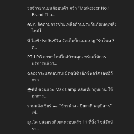
รถจักรยานยนต์ฮอนด้า คว้า “Marketeer No.1
Brand Tha...
คปภ. ติดตามการช่วยเหลือด้านประกันภัยเหตุเพลิง
ไหม้โ...
ที ไลฟ์ ประกันชีวิต จัดเต็มบิ๊กแคมเปญ “รับโชค 3
ต่...
PT LPG สาขาใหม่ใกล้บ้านคุณ พร้อมให้การ
บริการแล้ววั...
ฉลองกระแสตอบรับ! มิตซูบิชิ เอ็กซ์ฟอร์ส เอชอีวี
กวา...
🌦️พีที ชวนแวะ Max Camp หลังเที่ยวอุทยาน ให้
ทุกการ...
รวมพลังเชียร์ 🏎️ “ข้าวฟ่าง - ปิยะวดี พฤฒิสาร”
เพื...
ฮุนได ปล่อยรถดีเซลครอบครัว 11 ที่นั่ง ไซส์ยักษ์
รา...