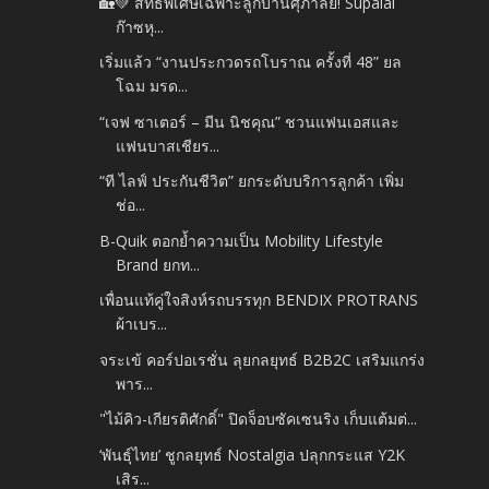
🏡💚 สิทธิพิเศษเฉพาะลูกบ้านศุภาลัย! Supalai
ก๊าซหุ...
เริ่มแล้ว “งานประกวดรถโบราณ ครั้งที่ 48” ยล
โฉม มรด...
“เจฟ ซาเตอร์ – มีน นิชคุณ” ชวนแฟนเอสและ
แฟนบาสเชียร...
“ที ไลฟ์ ประกันชีวิต” ยกระดับบริการลูกค้า เพิ่ม
ช่อ...
B-Quik ตอกย้ำความเป็น Mobility Lifestyle
Brand ยกท...
เพื่อนแท้คู่ใจสิงห์รถบรรทุก BENDIX PROTRANS
ผ้าเบร...
จระเข้ คอร์ปอเรชั่น ลุยกลยุทธ์ B2B2C เสริมแกร่ง
พาร...
"ไม้คิว-เกียรติศักดิ์" ปิดจ็อบซัคเซนริง เก็บแต้มต่...
‘พันธุ์ไทย’ ชูกลยุทธ์ Nostalgia ปลุกกระแส Y2K
เสิร...