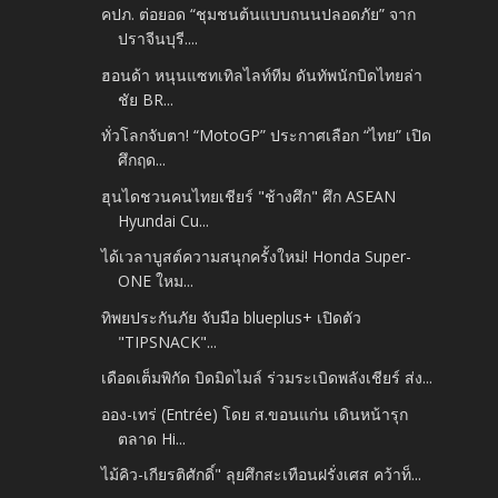
คปภ. ต่อยอด “ชุมชนต้นแบบถนนปลอดภัย” จาก
ปราจีนบุรี....
ฮอนด้า หนุนแซทเทิลไลท์ทีม ดันทัพนักบิดไทยล่า
ชัย BR...
ทั่วโลกจับตา! “MotoGP” ประกาศเลือก “ไทย” เปิด
ศึกฤด...
ฮุนไดชวนคนไทยเชียร์ "ช้างศึก" ศึก ASEAN
Hyundai Cu...
ได้เวลาบูสต์ความสนุกครั้งใหม่! Honda Super-
ONE ใหม...
ทิพยประกันภัย จับมือ blueplus+ เปิดตัว
"TIPSNACK"...
เดือดเต็มพิกัด บิดมิดไมล์ ร่วมระเบิดพลังเชียร์ ส่ง...
ออง-เทร่ (Entrée) โดย ส.ขอนแก่น เดินหน้ารุก
ตลาด Hi...
ไม้คิว-เกียรติศักดิ์" ลุยศึกสะเทือนฝรั่งเศส คว้าท็...