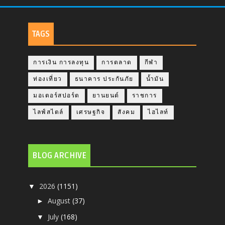
TAGS
การเงิน การลงทุน
การตลาด
กีฬา
ท่องเที่ยว
ธนาคาร ประกันภัย
น้ำมัน
มอเตอร์สปอร์ต
ยานยนต์
ราชการ
ไลฟ์สไตล์
เศรษฐกิจ
สังคม
ไฮไลท์
BLOG ARCHIVE
2026
(1151)
▼
August
(37)
►
July
(168)
▼