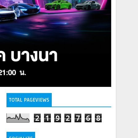
TOTAL PAGEVIEWS
2
1
9
2
7
6
8