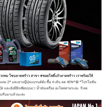
าวกทม โซนลาดพร้าว สาขา #ซอยโพธิ์แก้วลาดพร้าว เราพร้อมให้
ถม 2* และยางญี่ปุ่นแบรนด์ดัง ซื้อ 4 เส้น ลด 40%*🤩 *โปรโมชั่น
 และยังมีอีกเพียบบบ👉 น้ำมันเครื่อง อะไหล่ตามระยะ 🔖ลด
ต้องรีบมาแล้วนะคะ