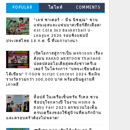
POPULAR
ไฮไลท์
COMMENTS
“เจฟ ซาเตอร์ – มีน นิชคุณ” ชวน
แฟนเอสและแฟนบาสเชียร์ศึกเดือด!
est Cola 3x3 Basketball U-
League 2026 รอบชิงแชมป์
ประเทศไทย 18 ก.ค. นี้ ที่เมกาบางนา
เปิดโอกาสสู่การเป็น Webtoon เรื่อง
ดังบน KAKAO WEBTOON Thailand
ปลดปล่อยไอเดียสุดพลังชาวครีเอ
เตอร์ ในโครงการ “บทจะเขียนต้อง
ได้เขียน” T-TOON Script Contest 2024 ชิงเงิน
รางวัลรวมกว่า 300,000 บาท พร้อมบินดูงานที่
เกาหลี
ท็อปส์ ในเครือเซ็นทรัล รีเทล ชวน
ช้อปจุใจกลางปี ในงาน Home &
Baby Fair 2025 ยกขบวนไอเท็ม
ครบเครื่องของใช้คู่บ้านที่คนรักบ้าน
และครอบครัวต้องไม่พลาด!