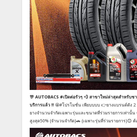
🎊 AUTOBACS #เปิดต่อรัวๆ 💨 สาขาใหม่ล่าสุดสำหรับช
บริการแล้ว !!
🤩#โปรโมชั่น เพียบบบบ 👉ยางแบรนด์ดัง 2 แ
ยางจำนวนจำกัดเฉพาะรุ่นและขนาดที่ร่วมรายการเท่านั้น 
สูงสุด50% (จำนวนจำกัด)🚗 (เฉพาะรุ่นที่ร่วมรายการ)😊 