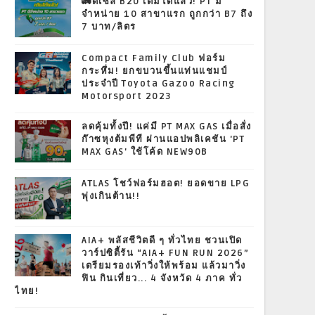
🚛ดีเซล B20 เติมได้แล้ว! PT มี
จำหน่าย 10 สาขาแรก ถูกกว่า B7 ถึง
7 บาท/ลิตร
Compact Family Club ฟอร์ม
กระหึ่ม! ยกขบวนขึ้นแท่นแชมป์
ประจำปี Toyota Gazoo Racing
Motorsport 2023
ลดคุ้มทั้งปี! แค่มี PT MAX GAS เมื่อสั่ง
ก๊าซหุงต้มพีที ผ่านแอปพลิเคชัน 'PT
MAX GAS' ใช้โค้ด NEW90B
ATLAS โชว์ฟอร์มฮอต! ยอดขาย LPG
พุ่งเกินต้าน!!
AIA+ พลัสชีวิตดี ๆ ทั่วไทย ชวนเปิด
วาร์ปซิตี้รัน “AIA+ FUN RUN 2026”
เตรียมรองเท้าวิ่งให้พร้อม แล้วมาวิ่ง
ฟิน กินเที่ยว... 4 จังหวัด 4 ภาค ทั่ว
ไทย!