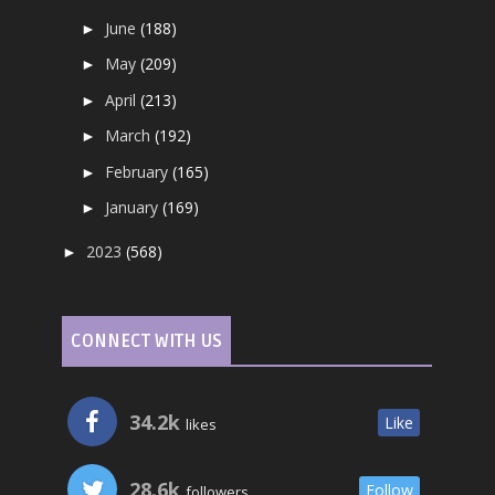
June
(188)
►
May
(209)
►
April
(213)
►
March
(192)
►
February
(165)
►
January
(169)
►
2023
(568)
►
CONNECT WITH US
34.2k
Like
likes
28.6k
Follow
followers