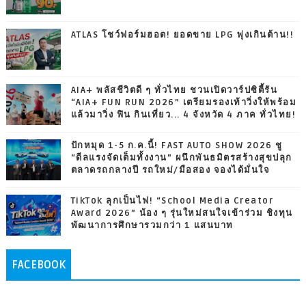
ATLAS โชว์ฟอร์มฮอต! ยอดขาย LPG พุ่งเกินต้าน!!
AIA+ พลัสชีวิตดี ๆ ทั่วไทย ชวนเปิดวาร์ปซิตี้รัน
“AIA+ FUN RUN 2026” เตรียมรองเท้าวิ่งให้พร้อม
แล้วมาวิ่ง ฟิน กินเที่ยว... 4 จังหวัด 4 ภาค ทั่วไทย!
ปักหมุด 1-5 ก.ค.นี้! FAST AUTO SHOW 2026 ชู
“ดีลแรงจัดเต็มทั้งงาน” ผนึกพันธมิตรสร้างสุขปลุก
ตลาดรถกลางปี รถใหม่/มือสอง จองได้มั่นใจ
TikTok ลุกเป็นไฟ! “School Media Creator
Award 2026” น้อง ๆ รุ่นใหม่สนใจเข้าร่วม ชิงทุน
พัฒนาการศึกษารวมกว่า 1 แสนบาท
FACEBOOK