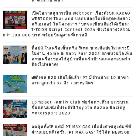
นี้ ที่เมกาบางนา
เปิดโอกาสสู่การเป็น Webtoon เรื่องดังบน KAKAO
WEBTOON Thailand ปลดปล่อยไอเดียสุดพลังชาว
ครีเอเตอร์ ในโครงการ “บทจะเขียนต้องได้เขียน”
T-TOON Script Contest 2024 ชิงเงินรางวัลรวม
กว่า 300,000 บาท พร้อมบินดูงานที่เกาหลี
ท็อปส์ ในเครือเซ็นทรัล รีเทล ชวนช้อปจุใจกลางปี
ในงาน Home & Baby Fair 2025 ยกขบวนไอเท็ม
ครบเครื่องของใช้คู่บ้านที่คนรักบ้านและครอบครัว
ต้องไม่พลาด!
🚛ดีเซล B20 เติมได้แล้ว! PT มีจำหน่าย 10 สาขา
แรก ถูกกว่า B7 ถึง 7 บาท/ลิตร
Compact Family Club ฟอร์มกระหึ่ม! ยกขบวน
ขึ้นแท่นแชมป์ประจำปี Toyota Gazoo Racing
Motorsport 2023
ลดคุ้มทั้งปี! แค่มี PT MAX GAS เมื่อสั่งก๊าซหุงต้มพีที
ผ่านแอปพลิเคชัน 'PT MAX GAS' ใช้โค้ด NEW90B