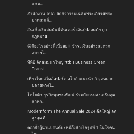
แชม...
สำนักงาน คปภ. จัดกิจกรรมเฉลิมพระเกียรติพระ
บาทสมเด็...
สินเชื่อเงินสดมันนี่ทันเดอร์ เงินกู้ปลอดภัย ถูก
กฎหมาย
🤩ดีอะไรอย่างนี้เนี่ยยย !! ชำระเงินอย่างสะดวก
สบายไ...
ทีทีบี จัดสัมมนาใหญ่ “ttb I Business Green
Transit...
เที่ยวไทยสไตล์สปอร์ต อโกด้าแนะนำ 5 จุดหมาย
ปลายทางใ...
โตโยต้า ธุรกิจชุมชนพัฒน์ ร่วมกับกรมส่งเสริมอุต
สาหก...
Modernform The Annual Sale 2024 ดีลใหญ่ ลด
สูงสุด 8...
ตอกย้ำผู้นำแบรนด์บะหมี่กึ่งสำเร็จรูปที่ 1 ในใจคน
ไท...