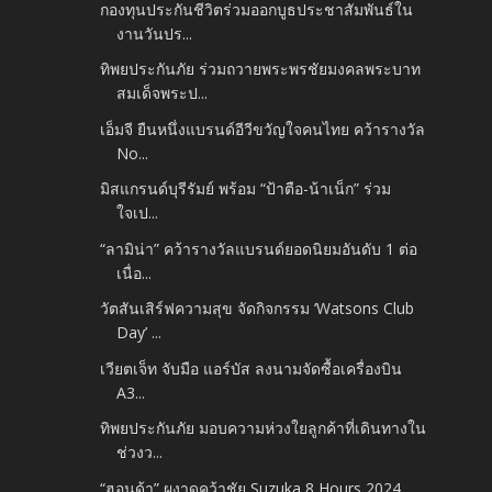
กองทุนประกันชีวิตร่วมออกบูธประชาสัมพันธ์ใน
งานวันปร...
ทิพยประกันภัย ร่วมถวายพระพรชัยมงคลพระบาท
สมเด็จพระป...
เอ็มจี ยืนหนึ่งแบรนด์อีวีขวัญใจคนไทย คว้ารางวัล
No...
มิสแกรนด์บุรีรัมย์ พร้อม “ป้าตือ-น้าเน็ก” ร่วม
ใจเป...
“ลามิน่า” คว้ารางวัลแบรนด์ยอดนิยมอันดับ 1 ต่อ
เนื่อ...
วัตสันเสิร์ฟความสุข จัดกิจกรรม ‘Watsons Club
Day’ ...
เวียตเจ็ท จับมือ แอร์บัส ลงนามจัดซื้อเครื่องบิน
A3...
ทิพยประกันภัย มอบความห่วงใยลูกค้าที่เดินทางใน
ช่วงว...
“ฮอนด้า” ผงาดคว้าชัย Suzuka 8 Hours 2024