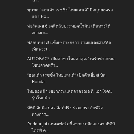
ขุนพล “ฮอนด้า เรซซิ่ง ไทยแลนด์” บิดสุดยอดรถ
แข่ง Ho...
ฟอร์ดเผย 6 เคล็ดลับประหยัดน้ำมัน เดินทางได้
อย่างเบ...
พลิกบทบาท! แข้งเซราะกราว ร่วมแสดงมิวสิคัล
เทิดพระเ...
AUTOBACS เปิดสาขาใหม่ล่าสุดสำหรับชาวกทม
โซนลาดพร้า...
“ฮอนด้า เรซซิ่ง ไทยแลนด์” เปิดตัวเยี่ยม! บิด
Honda...
ไทยฮอนด้า เขย่ากระแสตลาดรถเอ.ที. เอาใจคน
รุ่นใหม่นำ...
ทีทีบี จับมือ บลจ.อีสท์ปริง ร่วมยกระดับชีวิต
ทางการ...
Roddonjai แพลตฟอร์มซื้อขายรถมือสองจากทีทีบี
ไดรฟ์ ค...