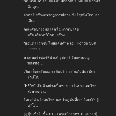
“ลมหายใจของแผ่นดิน” ปิดฉากประทับใจ! นักกีฬา
ดัง สุด...
ฮาตาริ สร้างปรากฏการณ์การเชียร์สุดยิ่งใหญ่ ส่ง
เสีย...
คณะศิลปกรรมศาสตร์ มหาวิทยาลัย
ศรีนครินทรวิโรฒ สร้าง...
“ฮอนด้า เรซซิ่ง ไทยแลนด์” พร้อม Honda CBR
Series ร...
มาสเตอร์ เซอร์ทิฟายด์ ยูสคาร์ จัดแคมเปญ
‘Infinite ...
เวียตเจ็ทเตรียมยกระดับบริการร่วมกับพันธมิตร
ยักษ์ให...
“HERA” เปิดตัวอย่างเป็นทางการในประเทศไทย
ส่งตรงควา...
โคเวย์ห่วงใยคนไทย มอบโซลูชันที่ตอบโจทย์กับผู้
บริโภ...
กูรูหุ้นเชียร์ “ซื้อ”PTG เคาะเป้าราคา 10.40 บ./หุ้...