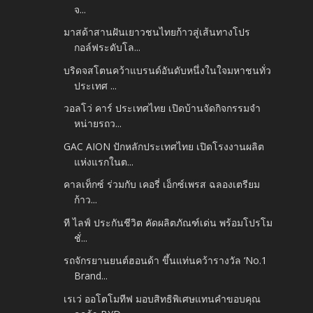
จ...
มาสด้าสานฝันเยาวชนไทยก้าวสู่เส้นทางโปร
กอล์ฟระดับโล...
บริดจสโตนคว้าแบรนด์อันดับหนึ่งในใจมหาชนทั่ว
ประเทศ ...
วอลโว่ คาร์ ประเทศไทย เปิดบ้านจัดกิจกรรมจำ
หน่ายรถว...
GAC AION ปักหลักประเทศไทย เปิดโรงงานผลิต
แห่งแรกในต...
คาลเท็กซ์ ร่วมกับ เคอรี่ เอ็กซ์เพรส ฉลองเตรียม
ก้าว...
ที ไลฟ์ ประกันชีวิต คัดผลิตภัณฑ์เด่น พร้อมโปรโม
ชั่...
รถจักรยานยนต์ฮอนด้า ขึ้นแท่นคว้ารางวัล ‘No.1
Brand...
เรเว่ ออโตโมทีฟ มอบสิทธิพิเศษแทนคำขอบคุณ