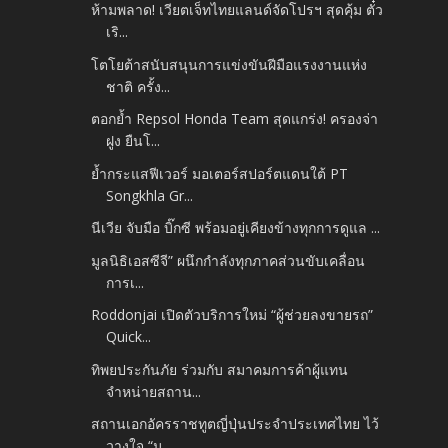
ห้ามพลาด! เวียตเจ็ทไทยแลนด์จัดโปรฯ สุดคุ้ม ตั๋ว
เริ...
โตโยต้าสนับสนุนการแข่งขันฝีมือแรงงานแห่ง
ชาติ ครั้ง...
ตอกย้ำ Repsol Honda Team สุดแกร่ง! ครองจ่า
ฝูง ยืนโ...
ย้ำกระแสฟีเวอร์ มอเตอร์สปอร์ตแดนใต้ PT
Songkhla Gr...
นีเวีย จับมือ บิ๊กซี พร้อมอยู่เคียงข้างทุกการดูแล ...
มูลนิธิเอสซีจี” ผนึกกำลังทุกภาคส่วนขับเคลื่อน
การเ...
Roddonjai เปิดตัวบริการใหม่ “ผู้ช่วยลงขายรถ”
Quick...
ทิพยประกันภัย ร่วมกับ สมาคมการค้าผู้แทน
จำหน่ายสถาน...
สถานเอกอัครราชทูตญี่ปุ่นประจำประเทศไทย ไว้
วางใจ “ม...