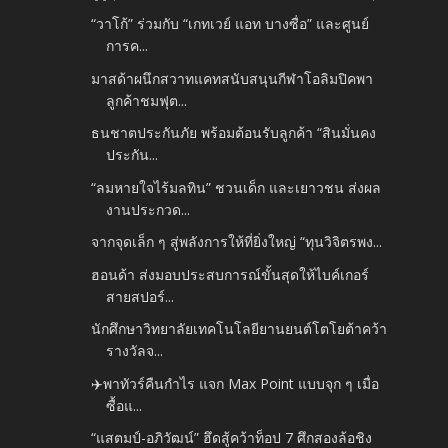
“วาโก้” ร่วมกับ “เกทเวย์ แอท บางซื่อ” และศูนย์
การค...
มาสด้าผนึกสวาทแคทสนับสนุนกีฬาโอลิมปิคพา
ลูกค้าชมฟุต...
ธนชาตประกันภัย พร้อมต้อนรับลูกค้า “สินมั่นคง
ประกัน...
“ลมหายใจไร้มลทิน” ชวนเด็ก และเยาวชน ส่งผล
งานประกวด...
จากจุดเล็ก ๆ สู่พลังการให้ที่ยิ่งใหญ่ “ทุนวิจิตรพง...
ฮอนด้า ส่งมอบประสบการณ์ขั้นสุดให้ไบค์เกอร์
สายสปอร์...
นักศึกษาวิทยาลัยเทคโนโลยียานยนต์โตโยต้าคว้า
รางวัลจ...
✈️พาทัวร์คืนกำไร แจก Max Point แบบจุก ๆ เมื่อ
ซื้อแ...
“แสตมป์-อภิวัฒน์” ฮึดสู้คว้าท็อป 7 ศึกสองล้อชิง