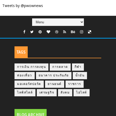
Tweets by @pwownews
TAGS
การเงิน การลงทุน
การตลาด
กีฬา
ท่องเที่ยว
ธนาคาร ประกันภัย
น้ำมัน
มอเตอร์สปอร์ต
ยานยนต์
ราชการ
ไลฟ์สไตล์
เศรษฐกิจ
สังคม
ไฮไลท์
BLOG ARCHIVE