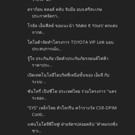
ดราก้อน คลอส์ คลับ จับมือ อบจ.ศรีสะเกษ
ประกาศจัดกา...
โรยัล เอ็นฟีลด์ ขอแนะนำ ‘Make It Yours’ ตกแต่ง
จากต...
โตโยต้าจัดทำโครงการ TOYOTA VIP Link มอบ
ประสบการณ์แ...
รู้ใจ ประกันภัย เปิดตัวประกันภัยรถยนต์ไฟฟ้า
ราคาประ...
เปิดเทคโนโลยีไฮบริดที่เหนือขั้นของ เอ็มจี กับ
ระบบ ...
ซันโทรี่ เป๊ปซี่โค ประเทศไทย ร่วมโครงการ “นคร
ระยอง...
“SYS” เหล็กไทย หัวใจกรีน คว้ารางวัล CSR-DPIM
Conti...
แฟนโมโตจีพีใจฟู! ฝ่ายจัดฯปล่อยคลิป “คำคมรถซิ่ง
ชาเ...