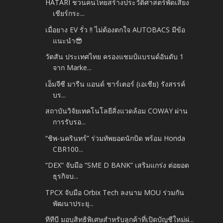
HATARI ชวนคนไทยสร้างประวัติศาสตร์พัดเสียง
เชียร์กระ...
เมื่อยาง EV รั่ว !! ไม่ต้องตกใจ AUTOBACS มีข้อ
แนะนำ😎
วัตสัน ประเทศไทย ครองแชมป์แบรนด์อันดับ 1
จาก Marke...
เอ็มจีซี มารีน แอนด์ ชาร์เตอร์ (เอเชีย) รังสรรค์
บร...
สถาบันวิจัยเทคโนโลยีสิ่งแวดล้อม COWAY ผ่าน
การรับรอ...
“ชิพ-นครินทร์” ร่วมทัพยอดนักบิด พร้อม Honda
CBR100...
“DEX” จับมือ “SME D BANK” เสริมแกร่ง ต่อยอด
ธุรกิจบ...
TPCX จับมือ Orbix Tech ลงนาม MOU ร่วมกัน
พัฒนาประยุ...
ทีทีบี มอบสิทธิพิเศษสำหรับลูกค้าที่เปิดบัญชีใหม่ผ่...