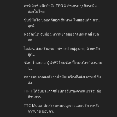
คาร์เอ็กซ์ ผนึกกำลัง TPG X อัพเกรดธุรกิจรถมือ
สองในไทย
ขับขี่มั่นใจ ปลอดภัยทุกเส้นทาง! ไทยฮอนด้า ชวน
ลูกค้...
ฟอร์ติเน็ต จับมือ มหาวิทยาลัยธุรกิจบัณฑิตย์ เปิด
หล...
ไลอ้อน ส่งเสริมสุขภาพช่องปากผู้สูงอายุ ด้วยหลัก
สูต...
‘ช้อป โกลบอล’ ผู้นำทีวีโฮมช้อปปิ้งของไทย‘ ลงนาม
‘L...
หลายคนอาจสงสัยว่าน้ำมันเครื่องกึ่งสังเคราะห์กับ
สัง...
TIPH ได้รับประกาศนียบัตรรับรองจากแนวร่วมต่อ
ต้านการ...
TTC Motor คัดสรรแคมเปญขายและบริการหลัง
การขาย มอบคว...