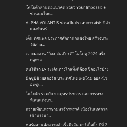
โตโยต้าสานต่อแนวคิด Start Your Impossible
ชวนคนไทย...
ALPHA VOLANTIS ชวนเปิดประสบการณ์ขับขี่ล่า
แสงจันทร์...
เติ้น ทัศนพล ประกาศศักดานักแข่งไทย สร้างประ
วัติศาส...
เจาะผลงาน “ก้อง-สมเกียรติ” โมโตทู 2024 ครึ่ง
ฤดูกาล...
คนใช้รถ EV จะเดินทางไกลทั้งทีต้องเช็คอะไรบ้าง
มิตซูบิชิ มอเตอร์ส ประเทศไทย เผยโฉม ออล-นิว
มิตซูบ...
โตโยต้า ร่วมกับ จ.สมุทรปราการ และการทาง
พิเศษแห่งปร...
ถวายเทียนพรรษามหาจักรพรรดิ เนื่องในเทศกาล
เข้าพรรษา...
ฟอร์ดสานต่อความสำเร็จมิวสิค มาร์เก็ตติ้ง ปีที่ 2