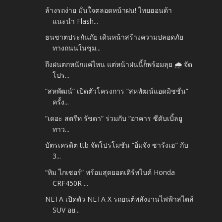
ล้างรถง่าย มั่นใจตลอดหน้าฝน! ไทยฮอนด้า
แนะนำ Flash...
ธนชาตประกันภัย เดินหน้าสร้างความปลอดภัย
ทางถนนในชุม...
ถึงฝนตกหนักแค่ไหน แต่หน้าฝนนี้ก็พร้อมลุย 🌧 จัด
โปร...
“สหพัฒน์” เปิดตัวโครงการ “สหพัฒน์แอดมิชชั่น”
ครั้ง...
“เดอะ สตรีท รัชดา” ร่วมกับ “อาคาร ซีดับเบิ้ลยู
ทาว...
บัตรเครดิต ttb จัดโปรโมชัน “อิ่มจัง ซารังเฮ” กับ
3...
“ทิม ไกเซอร์” พร้อมสุดยอดเดิร์ทไบค์ Honda
CRF450R ...
NETA เปิดตัว NETA X รถยนต์พลังงานไฟฟ้าสไตล์
SUV อย...