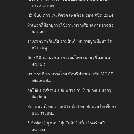
ครองแฮตทร...
เอ็มซี20 ดาวแห่งกู๊ดวูด เฟสติวัล ออฟ สปีด 2024
ผ้าเบรกก็มีอายุการใช้งาน หากเสื่อมสภาพอาจส่ง
ผลต่อป...
ธนชาตประกันภัย ร่วมยินดี “มหาพญาเทียน” วัด
ศรีประดู...
มิตซูบิชิ มอเตอร์ส ประเทศไทย มอบเครื่องยนต์
4N16 ร...
มาเซราติ ประเทศไทย จัดทริปพาสมาชิก MOCT
เติมเต็มลั...
ออโต้แบคส์ชวนเปลี่ยนยาง กับโปรยางแบบจุกๆ
จัดเต็มสุ...
สยามมวยไทยอคาเดมีจับมือวิทยาลัยมวยไทยศึกษา
และการแพ...
5 ข้อต้องรู้ สูดดม “ฝุ่นใยหิน” เสี่ยงโรคร้ายใน
อนาคต