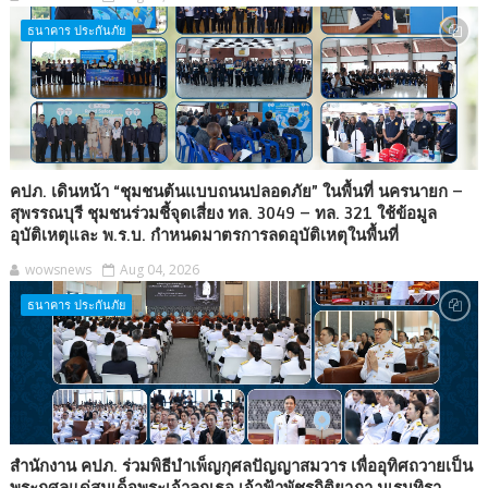
ธนาคาร ประกันภัย
คปภ. เดินหน้า “ชุมชนต้นแบบถนนปลอดภัย” ในพื้นที่ นครนายก –
สุพรรณบุรี ชุมชนร่วมชี้จุดเสี่ยง ทล. 3049 – ทล. 321 ใช้ข้อมูล
อุบัติเหตุและ พ.ร.บ. กำหนดมาตรการลดอุบัติเหตุในพื้นที่
wowsnews
Aug 04, 2026
ธนาคาร ประกันภัย
สำนักงาน คปภ. ร่วมพิธีบำเพ็ญกุศลปัญญาสมวาร เพื่ออุทิศถวายเป็น