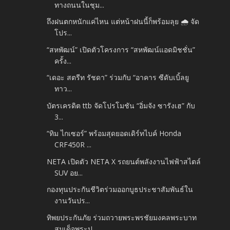
ทางถนนในชุม...
ถึงฝนตกหนักแค่ไหน แต่หน้าฝนนี้ก็พร้อมลุย 🌧 จัด
โปร...
“สหพัฒน์” เปิดตัวโครงการ “สหพัฒน์แอดมิชชั่น”
ครั้ง...
“เดอะ สตรีท รัชดา” ร่วมกับ “อาคาร ซีดับเบิ้ลยู
ทาว...
บัตรเครดิต ttb จัดโปรโมชัน “อิ่มจัง ซารังเฮ” กับ
3...
“ทิม ไกเซอร์” พร้อมสุดยอดเดิร์ทไบค์ Honda
CRF450R ...
NETA เปิดตัว NETA X รถยนต์พลังงานไฟฟ้าสไตล์
SUV อย...
กองทุนประกันชีวิตร่วมออกบูธประชาสัมพันธ์ใน
งานวันปร...
ทิพยประกันภัย ร่วมถวายพระพรชัยมงคลพระบาท
สมเด็จพระป...