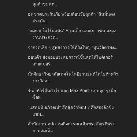
ลูกค้าชมฟุต...
ธนชาตประกันภัย พร้อมต้อนรับลูกค้า “สินมั่นคง
ประกัน...
“ลมหายใจไร้มลทิน” ชวนเด็ก และเยาวชน ส่งผล
งานประกวด...
จากจุดเล็ก ๆ สู่พลังการให้ที่ยิ่งใหญ่ “ทุนวิจิตรพง...
ฮอนด้า ส่งมอบประสบการณ์ขั้นสุดให้ไบค์เกอร์
สายสปอร์...
นักศึกษาวิทยาลัยเทคโนโลยียานยนต์โตโยต้าคว้า
รางวัลจ...
✈️พาทัวร์คืนกำไร แจก Max Point แบบจุก ๆ เมื่อ
ซื้อแ...
“แสตมป์-อภิวัฒน์” ฮึดสู้คว้าท็อป 7 ศึกสองล้อชิง
แชม...
สำนักงาน คปภ. จัดกิจกรรมเฉลิมพระเกียรติพระ
บาทสมเด็...