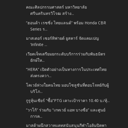
คณะศิลปกรรมศาสตร์ มหาวิทยาลัย
ศรีนครินทรวิโรฒ สร้าง...
“ฮอนด้า เรซซิ่ง ไทยแลนด์” พร้อม Honda CBR
Series ร...
มาสเตอร์ เซอร์ทิฟายด์ ยูสคาร์ จัดแคมเปญ
‘Infinite ...
เวียตเจ็ทเตรียมยกระดับบริการร่วมกับพันธมิตร
ยักษ์ให...
“HERA” เปิดตัวอย่างเป็นทางการในประเทศไทย
ส่งตรงควา...
โคเวย์ห่วงใยคนไทย มอบโซลูชันที่ตอบโจทย์กับผู้
บริโภ...
กูรูหุ้นเชียร์ “ซื้อ”PTG เคาะเป้าราคา 10.40 บ./หุ้...
“วาโก้” ร่วมกับ “เกทเวย์ แอท บางซื่อ” และศูนย์
การค...
มาสด้าผนึกสวาทแคทสนับสนุนกีฬาโอลิมปิคพา