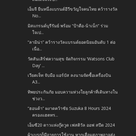
เอ็มจี ยืนหนึ่งแบรนด์อีวีขวัญใจคนไทย คว้ารางวัล
No...
มิสแกรนด์บุรีรัมย์ พร้อม “ป้าตือ-น้าเน็ก” ร่วม
ใจเป...
“ลามิน่า” คว้ารางวัลแบรนด์ยอดนิยมอันดับ 1 ต่อ
เนื่อ...
วัตสันเสิร์ฟความสุข จัดกิจกรรม ‘Watsons Club
Day’ ...
เวียตเจ็ท จับมือ แอร์บัส ลงนามจัดซื้อเครื่องบิน
A3...
ทิพยประกันภัย มอบความห่วงใยลูกค้าที่เดินทางใน
ช่วงว...
“ฮอนด้า” ผงาดคว้าชัย Suzuka 8 Hours 2024
ครองแฮตทร...
เอ็มซี20 ดาวแห่งกู๊ดวูด เฟสติวัล ออฟ สปีด 2024
ผ้าเบรกก็มีอายุการใช้งาน หากเสื่อมสภาพอาจส่ง