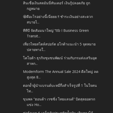
สินเชื่อเงินสดมันนี่ทันเดอร์ เงินกู้ปลอดภัย ถูก
กฎหมาย
🤩ดีอะไรอย่างนี้เนี่ยยย !! ชำระเงินอย่างสะดวก
สบายไ...
ทีทีบี จัดสัมมนาใหญ่ “ttb I Business Green
Transit...
เที่ยวไทยสไตล์สปอร์ต อโกด้าแนะนำ 5 จุดหมาย
ปลายทางใ...
โตโยต้า ธุรกิจชุมชนพัฒน์ ร่วมกับกรมส่งเสริมอุต
สาหก...
Modernform The Annual Sale 2024 ดีลใหญ่ ลด
สูงสุด 8...
ตอกย้ำผู้นำแบรนด์บะหมี่กึ่งสำเร็จรูปที่ 1 ในใจคน
ไท...
ขุนพล “ฮอนด้า เรซซิ่ง ไทยแลนด์” บิดสุดยอดรถ
แข่ง Ho...
ฟอร์ดเผย 6 เคล็ดลับประหยัดน้ำมัน เดินทางได้