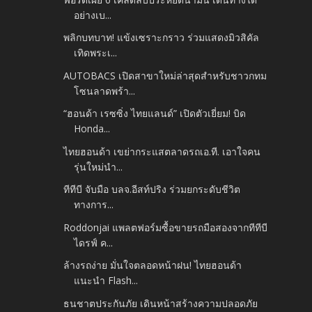
อย่างเบ...
พลิกบทบาท! แข้งเซราะกราว ร่วมแสดงมิวสิคัล
เทิดพระเ...
AUTOBACS เปิดสาขาใหม่ล่าสุดสำหรับชาวกทม
โซนลาดพร้า...
“ฮอนด้า เรซซิ่ง ไทยแลนด์” เปิดตัวเยี่ยม! บิด
Honda...
ไทยฮอนด้า เขย่ากระแสตลาดรถเอ.ที. เอาใจคน
รุ่นใหม่นำ...
ทีทีบี จับมือ บลจ.อีสท์ปริง ร่วมยกระดับชีวิต
ทางการ...
Roddonjai แพลตฟอร์มซื้อขายรถมือสองจากทีทีบี
ไดรฟ์ ค...
ล้างรถง่าย มั่นใจตลอดหน้าฝน! ไทยฮอนด้า
แนะนำ Flash...
ธนชาตประกันภัย เดินหน้าสร้างความปลอดภัย