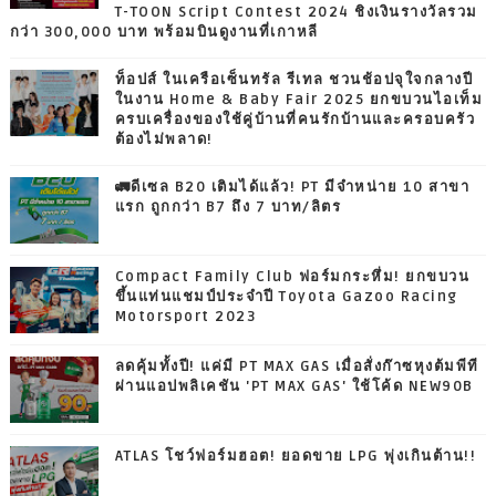
T-TOON Script Contest 2024 ชิงเงินรางวัลรวม
กว่า 300,000 บาท พร้อมบินดูงานที่เกาหลี
ท็อปส์ ในเครือเซ็นทรัล รีเทล ชวนช้อปจุใจกลางปี
ในงาน Home & Baby Fair 2025 ยกขบวนไอเท็ม
ครบเครื่องของใช้คู่บ้านที่คนรักบ้านและครอบครัว
ต้องไม่พลาด!
🚛ดีเซล B20 เติมได้แล้ว! PT มีจำหน่าย 10 สาขา
แรก ถูกกว่า B7 ถึง 7 บาท/ลิตร
Compact Family Club ฟอร์มกระหึ่ม! ยกขบวน
ขึ้นแท่นแชมป์ประจำปี Toyota Gazoo Racing
Motorsport 2023
ลดคุ้มทั้งปี! แค่มี PT MAX GAS เมื่อสั่งก๊าซหุงต้มพีที
ผ่านแอปพลิเคชัน 'PT MAX GAS' ใช้โค้ด NEW90B
ATLAS โชว์ฟอร์มฮอต! ยอดขาย LPG พุ่งเกินต้าน!!