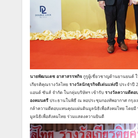
นายพัฒนเดช อาสาสรรพกิจ
กูรูผู้เชี่ยวชาญด้านยานยนต์ 
เกียรติคุณรางวัลไทย
รางวัลนักธุรกิจดีเด่นแห่งปี
ประจำปี 
แอนด์ ซันส์ จำกัด ในกลุ่มบริษัทฯ เข้ารับ
รางวัลความดีตอ
องคมนตรี
ประธานในพิธี ณ หอประชุมกองทัพอากาศ กรุงเท
กล้าความดีตอบแทนคุณแผ่นดินมูลนิธิเพื่อสังคมไทย โดยมี
มูลนิธิเพื่อสังคมไทย ร่วมแสดงความยินดี