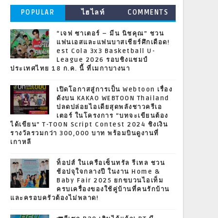
POPULAR
ไฮไลท์
COMMENTS
“เจฟ ซาเตอร์ – มีน นิชคุณ” ชวน
แฟนเอสและแฟนบาสเชียร์ศึกเดือด!
est Cola 3x3 Basketball U-
League 2026 รอบชิงแชมป์
ประเทศไทย 18 ก.ค. นี้ ที่เมกาบางนา
เปิดโอกาสสู่การเป็น Webtoon เรื่อง
ดังบน KAKAO WEBTOON Thailand
ปลดปล่อยไอเดียสุดพลังชาวครีเอ
เตอร์ ในโครงการ “บทจะเขียนต้อง
ได้เขียน” T-TOON Script Contest 2024 ชิงเงิน
รางวัลรวมกว่า 300,000 บาท พร้อมบินดูงานที่
เกาหลี
ท็อปส์ ในเครือเซ็นทรัล รีเทล ชวน
ช้อปจุใจกลางปี ในงาน Home &
Baby Fair 2025 ยกขบวนไอเท็ม
ครบเครื่องของใช้คู่บ้านที่คนรักบ้าน
และครอบครัวต้องไม่พลาด!