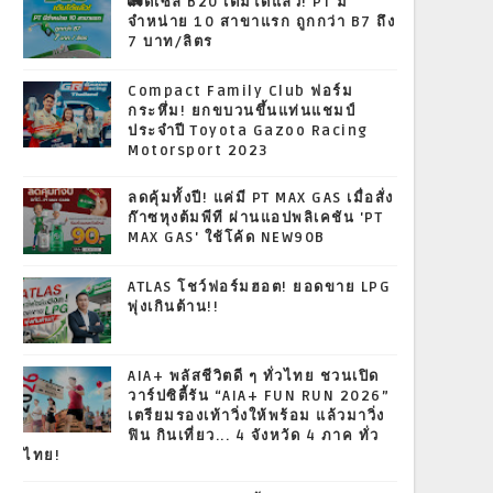
🚛ดีเซล B20 เติมได้แล้ว! PT มี
จำหน่าย 10 สาขาแรก ถูกกว่า B7 ถึง
7 บาท/ลิตร
Compact Family Club ฟอร์ม
กระหึ่ม! ยกขบวนขึ้นแท่นแชมป์
ประจำปี Toyota Gazoo Racing
Motorsport 2023
ลดคุ้มทั้งปี! แค่มี PT MAX GAS เมื่อสั่ง
ก๊าซหุงต้มพีที ผ่านแอปพลิเคชัน 'PT
MAX GAS' ใช้โค้ด NEW90B
ATLAS โชว์ฟอร์มฮอต! ยอดขาย LPG
พุ่งเกินต้าน!!
AIA+ พลัสชีวิตดี ๆ ทั่วไทย ชวนเปิด
วาร์ปซิตี้รัน “AIA+ FUN RUN 2026”
เตรียมรองเท้าวิ่งให้พร้อม แล้วมาวิ่ง
ฟิน กินเที่ยว... 4 จังหวัด 4 ภาค ทั่ว
ไทย!