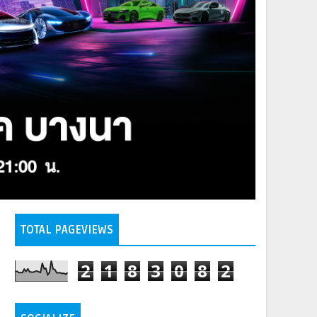
TOTAL PAGEVIEWS
2
1
8
3
0
8
2