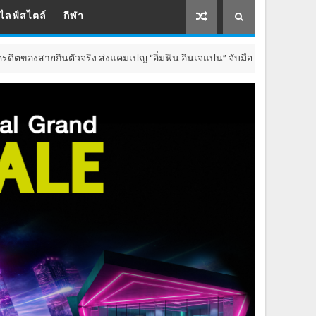
ไลฟ์สไตล์
กีฬา
ส่งแคมเปญ “อิ่มฟิน อินเจแปน” จับมือกับร้านอาหารญี่ปุ่นชื่อดังกว่า 40 ร้า