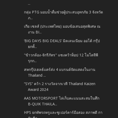
...
กลุ่ม PTG มอบน้ำดื่มช่วยผู้ประสบอุทกภัย 3 จังหวัด
ภ...
เกีย เซลส์ (ประเทศไทย) มอบข้อเสนอสุดพิเศษ ณ
งาน BI...
‘BIG DAYS BIG DEALS’ มิลเลนเนียม ออโต้ กรุ๊ป
ยกทั้...
"ข้าวกล้อง-จักรีภัทร" แซงคว้าท็อป 12 โมโตจีพี
รุกก...
สหกรุ๊ปเฮลธ์แคร์ส่ง 4 แบรนด์จัดแสดงในงาน
Thailand ...
“SYS” คว้า 2 รางวัลจากเวที Thailand Kaizen
Award 2024
AAS MOTORSPORT ไล่เก็บคะแนนสะสมในศึก
B-QUIK THAILA...
HPS ยกทัพรถหรูและซูเปอร์คาร์มือสอง สภาพดี กา