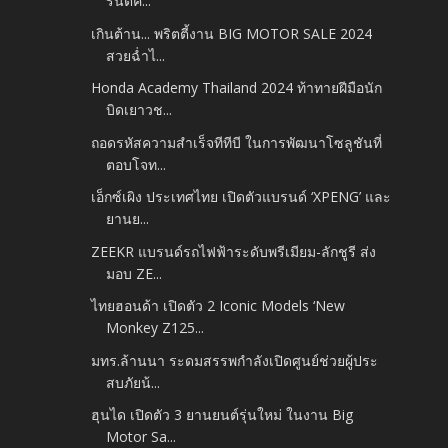
รันตีค...
เกินต้าน... พริตตี้งาน BIG MOTOR SALE 2024
สวยฉ่ำไ...
Honda Academy Thailand 2024 ท้าทายฝีมือนัก
บิดเยาวช...
ถอดรหัสความสำเร็จทีทีบี ในการพัฒนาโซลูชันที่
ตอบโจท...
เอ็กซ์เผิง ประเทศไทย เปิดตัวแบรนด์ ‘XPENG’ และ
ยานย...
ZEEKR แบรนด์รถไฟฟ้าระดับพรีเมียม-ลักชูรี ส่ง
มอบ ZE...
ไทยฮอนด้า เปิดตัว 2 Iconic Models ‘New
Monkey Z125...
มทร.ล้านนา ระดมสรรพกำลังเปิดศูนย์ช่วยผู้ประ
สบภัยน้...
ฮุนได เปิดตัว 3 ยานยนต์รุ่นใหม่ ในงาน Big
Motor Sa...