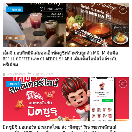
การตลาด
เอ็มจี มอบสิทธิพิเศษสุดเอ็กซ์คลูซีฟสำหรับลูกค้า MG IM จับมือ
REFILL COFFEE และ CHAEBOL SHABU เติมเต็มไลฟ์สไตล์ระดับ
พรีเมียม
wowsnews
Aug 06, 2026
ยานยนต์
มิตซูบิชิ มอเตอร์ส ประเทศไทย ส่ง “มิตซูรุ” รีเฟรชภาพลักษณ์