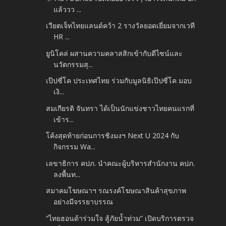
แล้ววว ...
เวียตเจ็ทไทยแลนด์คว้า 2 รางวัลยอดเยี่ยมจากเวที
HR ...
ยูนิโคล่ ผสานความคลาสสิกเข้ากับดีไซน์และ
นวัตกรรมสุ...
เป๊ปซี่โค ประเทศไทย ร่วมกับมูลนิธิเป๊ปซี่โค มอบ
เงิ...
สมเกียรติ จันทรา ได้เป็นนักแข่งชาวไทยคนแรกที่
เข้าร...
โค้งสุดท้ายก่อนการชิงมงฯ Next U 2024 กับ
กิจกรรม Wa...
เลขาธิการ คปภ. นำคณะผู้บริหารสำนักงาน คปภ.
ลงพื้นท...
สมาคมโฆษณาฯ รณรงค์โฆษณาสินค้าสุขภาพ
อย่างมีจรรยาบรรณ
“ไทยฮอนด้าร่วมใจ สู้ภัยน้ำท่วม” เปิดบริการตรวจ