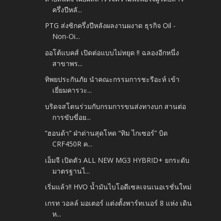
ครึ่งปีหลั...
PTG ส่งซิกครึ่งปีหลังผลงานผงาด ธุรกิจ Oil -
Non-Oi...
ออโต้แบคส์ เปิดต่อแบบไม่หยุด !! ฉลองอีกหนึ่ง
สาขาพร...
ทิพยประกันภัย นำคณะกรรมการชะรีอะห์ เข้า
เยี่ยมคารวะ...
บริดจสโตนร่วมกับกรมการขนส่งทางบก สานต่อ
การขับขี่อย...
“ฮอนด้า” ฝ่าด่านสุดโหด “ทิม ไกเซอร์” บิด
CRF450R ค...
เอ็มจี เปิดตัว ALL NEW MG3 HYBRID+ ยกระดับ
มาตรฐานไ...
เริ่มแล้ว!! HVO น้ำมันไบโอดีเซลเจนเนอเรชั่นใหม่
เกรท วอลล์ มอเตอร์ แต่งตั้งพาร์ทเนอร์ 8 แห่ง เดิน
ห...