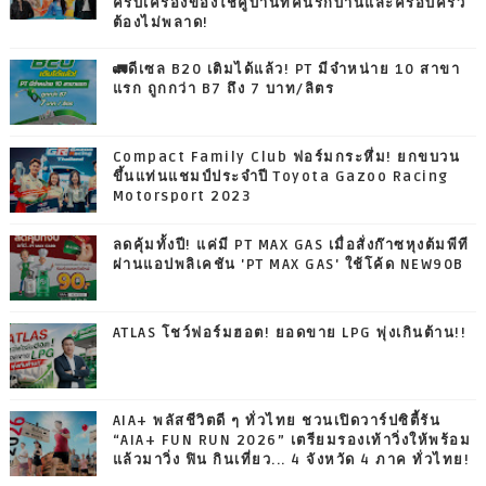
ครบเครื่องของใช้คู่บ้านที่คนรักบ้านและครอบครัว
ต้องไม่พลาด!
🚛ดีเซล B20 เติมได้แล้ว! PT มีจำหน่าย 10 สาขา
แรก ถูกกว่า B7 ถึง 7 บาท/ลิตร
Compact Family Club ฟอร์มกระหึ่ม! ยกขบวน
ขึ้นแท่นแชมป์ประจำปี Toyota Gazoo Racing
Motorsport 2023
ลดคุ้มทั้งปี! แค่มี PT MAX GAS เมื่อสั่งก๊าซหุงต้มพีที
ผ่านแอปพลิเคชัน 'PT MAX GAS' ใช้โค้ด NEW90B
ATLAS โชว์ฟอร์มฮอต! ยอดขาย LPG พุ่งเกินต้าน!!
AIA+ พลัสชีวิตดี ๆ ทั่วไทย ชวนเปิดวาร์ปซิตี้รัน
“AIA+ FUN RUN 2026” เตรียมรองเท้าวิ่งให้พร้อม
แล้วมาวิ่ง ฟิน กินเที่ยว... 4 จังหวัด 4 ภาค ทั่วไทย!