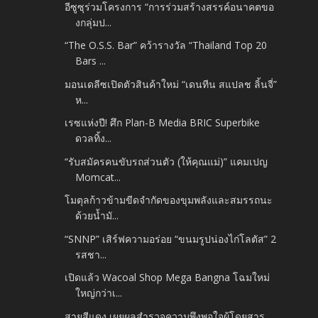
อีซูซุร่วมโครงการ “การร่วมสร้างสรรค์อนาคตขอ
งกลุ่มป...
“The O.S.S. Bar” คว้ารางวัล “Thailand Top 20
Bars ...
มอนเดลีซเปิดตัวสินค้าใหม่ “เดนทีน สแปลช ลิ้นจี่”
ห...
เรซแห่งปี! ศึก Plan-B Media BRIC Superbike
ดวลทิ้ง...
“รับสมัครคนขับรถส่วนตัว (ให้คุณแม่)” แคมเปญ
Momcat...
โมตุลก้าวข้ามขีดจำกัดของขุมพลังและสมรรถนะ
ด้วยน้ำมั...
“SNNP” เสิร์ฟความอร่อย “ขนมรูปน่องไก่โลตัส” 2
รสชา...
เปิดแล้ว Wacoal Shop Mega Bangna โฉมใหม่
ใหญ่กว่าเ...
สายสีแดง เผยผลสำรวจความพึงพอใจผู้โดยสาร