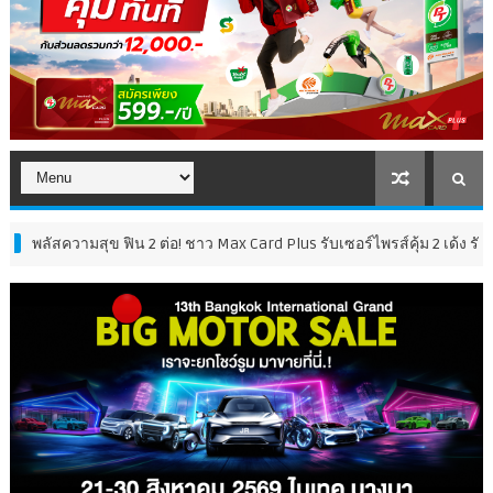
สุข ฟิน 2 ต่อ! ชาว Max Card Plus รับเซอร์ไพรส์คุ้ม 2 เด้ง รับฟรี ผ้ากันเป