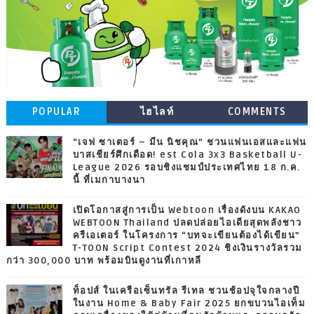
POPULAR
ไฮไลท์
COMMENTS
“เจฟ ซาเตอร์ – มีน นิชคุณ” ชวนแฟนเอสและแฟน
บาสเชียร์ศึกเดือด! est Cola 3x3 Basketball U-
League 2026 รอบชิงแชมป์ประเทศไทย 18 ก.ค.
นี้ ที่เมกาบางนา
เปิดโอกาสสู่การเป็น Webtoon เรื่องดังบน KAKAO
WEBTOON Thailand ปลดปล่อยไอเดียสุดพลังชาว
ครีเอเตอร์ ในโครงการ “บทจะเขียนต้องได้เขียน”
T-TOON Script Contest 2024 ชิงเงินรางวัลรวม
กว่า 300,000 บาท พร้อมบินดูงานที่เกาหลี
ท็อปส์ ในเครือเซ็นทรัล รีเทล ชวนช้อปจุใจกลางปี
ในงาน Home & Baby Fair 2025 ยกขบวนไอเท็ม