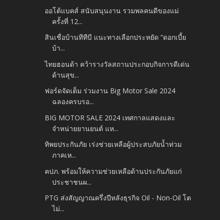
ออโต้แบคส์ สนับสนุนงาน รวมพลคนดีของแม่
ครั้งที่ 12...
สินเชื่อบ้านทีทีบี แนะทางเลือกประหยัด “ดอกเบี้ย
บ้า...
ไทยฮอนด้า คว้ารางวัลสถานประกอบกิจการดีเด่น
ด้านสุข...
ฟอร์ดจัดเต็ม ร่วมงาน Big Motor Sale 2024
ฉลองครบรอ...
BIG MOTOR SALE 2024 เทศกาลแสดงและ
จำหน่ายยานยนต์ แห...
ทิพยประกันภัย เร่งช่วยเหลือผู้ประสบภัยน้ำท่วม
ภาคเห...
คปภ. พร้อมให้ความช่วยเหลือด้านประกันภัยแก่
ประชาชนผ...
PTG ส่งสัญญาณครึ่งปีหลังธุรกิจ Oil - Non-Oil โต
ไม่...