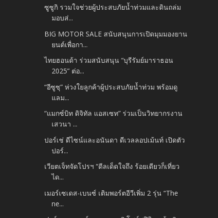
ซูซูกิ รวมใจช่วยผู้ประสบภัยน้ำท่วมและดินถล่ม
มอบส่...
BIG MOTOR SALE สนับสนุนการเปิดมุมมองยาน
ยนต์เพื่อกา...
ไทยฮอนด้า ร่วมสนับสนุน “บุรีรัมย์มาราธอน
2025” ต่อ...
“อีซูซุ” ห่วงใยลูกค้าผู้ประสบภัยน้ำท่วม พร้อมดู
แลม...
“แมกซ์บิท ดิจิทัล แอสเซท” ร่วมเป็นวิทยากรงาน
เสวนา ...
ปอร์เช่ ดีไซน์และอนันดา ดีเวลลอปเม้นท์ เปิดตัว
ปอร์...
เวียตเจ็ทจัดโปรฯ “ดีลเด็ดใจถึง ร้อยเดียวก็เที่ยว
ได...
เมอร์เซเดส-เบนซ์ เติมพอร์ตอีวีเพิ่ม 2 รุ่น “The
ne...