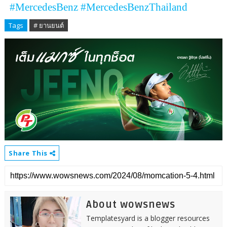
#MercedesBenz #MercedesBenzThailand
Tags
# ยานยนต์
Share This
About wowsnews
Templatesyard is a blogger resources