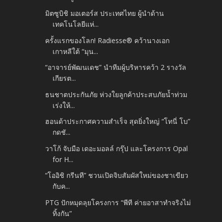
มิตซูบิชิ มอเตอร์ส ประเทศไทย ผู้นำด้าน
เทคโนโลยีแห่...
ครั้งแรกของโลก! Radiesse® คว้านางเอก
เกาหลีใต้ “มุน...
“อาจารย์พัฒนเดช” นำทีมผู้บริหารคว้า 2 รางวัล
เกียรต...
ธนชาตประกันภัย ห่วงใยลูกค้าประสบภัยน้ำท่วม
เร่งให้...
ฮอนด้าประกาศความสำเร็จ สุดยิ่งใหญ่ “โทนี่ โบ”
กดชั...
วาโก้ จับมือ เดอะมอลล์ กรุ๊ป และโครงการ Opal
for H...
“โออิชิ กรีนที” ชวนเปิดจิบสัมผัสใหม่ของชาเขียว
กับค...
PTG ปักหมุดลุยโครงการ “พีที ค่ายอาสาทำจริงไม่
ทิ้งกัน”