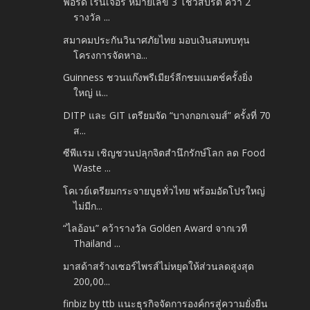
ฟอร์ด เรนเจอร์ หมายเลข 3 โชว์สปิริต คว้า 2
รางวัล ...
สมาคมประกันวินาศภัยไทย มอบเงินสมทบทุน
โครงการจัดหาอ...
Guinness ชวนแก๊งพรีเมียร์ลีกชมแมตช์ครั้งยิ่ง
ใหญ่ แ...
DITP และ GIT เตรียมจัด “บางกอกเจมส์” ครั้งที่ 70
ส...
ซีพีแรม เชิญชวนปลุกจิตสำนึกรักษ์โลก ลด Food
Waste ...
โคเวย์เตรียมกระจายบูธทั่วไทย พร้อมอัดโปรใหญ่
ไม่มีก...
“ไลอ้อน” คว้ารางวัล Golden Award จากเวที
Thailand ...
มาสด้าสร้างเซอร์ไพรส์ไม่หยุดให้ส่วนลดสูงสุด
200,00...
finbiz by ttb แนะธุรกิจจัดการองค์กรสู่ความยั่งยืน