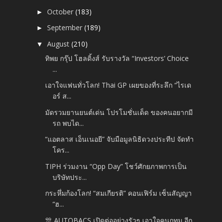
October
(183)
►
September
(189)
►
August
(210)
▼
ทิพย กรุ๊ป โฮลดิ้งส์ รับรางวัล “Investors’ Choice
...
เอาใจแฟนทั่วโลก! Thai GP เผยของที่ระลึก “ไรเด
อร์ ส...
มัดรวมยานยนต์เด่น โปรโมชั่นเด็ด ของคนอยากมี
รถ พบได...
“แอตลาส เอ็นเนอยี” จับมือมูลนิธิดวงประทีป จัดทำ
โคร...
TIPH ร่วมงาน “Opp Day” โชว์ศักยภาพการเป็น
บริษัทประ...
กระหึ่มก้องโลก! “สมเกียรติ” คอนเฟิร์ม เซ็นสัญญา
“ฮ...
🎊 AUTOBACS เปิดต่ออย่างรัวๆ เอาใจคนกทม อีก