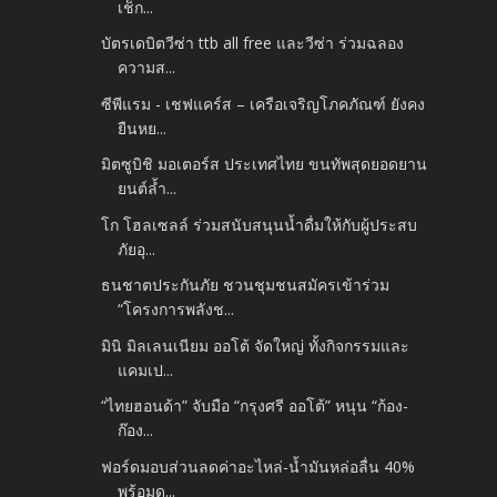
เช็ก...
บัตรเดบิตวีซ่า ttb all free และวีซ่า ร่วมฉลอง
ความส...
ซีพีแรม - เชฟแคร์ส – เครือเจริญโภคภัณฑ์ ยังคง
ยืนหย...
มิตซูบิชิ มอเตอร์ส ประเทศไทย ขนทัพสุดยอดยาน
ยนต์ล้ำ...
โก โฮลเซลล์ ร่วมสนับสนุนน้ำดื่มให้กับผู้ประสบ
ภัยอุ...
ธนชาตประกันภัย ชวนชุมชนสมัครเข้าร่วม
“โครงการพลังช...
มินิ มิลเลนเนียม ออโต้ จัดใหญ่ ทั้งกิจกรรมและ
แคมเป...
“ไทยฮอนด้า” จับมือ “กรุงศรี ออโต้” หนุน “ก้อง-
ก๊อง...
ฟอร์ดมอบส่วนลดค่าอะไหล่-น้ำมันหล่อลื่น 40%
พร้อมดู...