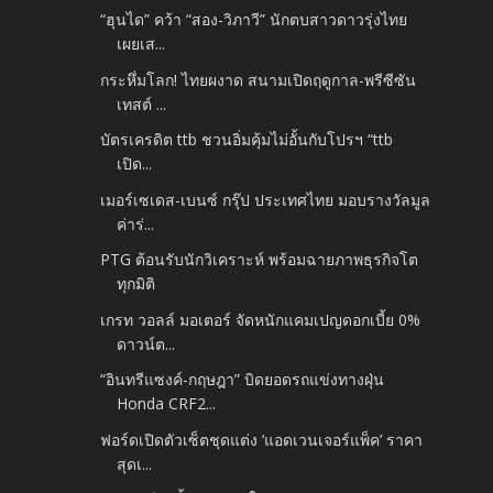
“ฮุนได” คว้า “สอง-วิภาวี” นักตบสาวดาวรุ่งไทย
เผยเส...
กระหึ่มโลก! ไทยผงาด สนามเปิดฤดูกาล-พรีซีซัน
เทสต์ ...
บัตรเครดิต ttb ชวนอิ่มคุ้มไม่อั้นกับโปรฯ “ttb
เปิด...
เมอร์เซเดส-เบนซ์ กรุ๊ป ประเทศไทย มอบรางวัลมูล
ค่าร่...
PTG ต้อนรับนักวิเคราะห์ พร้อมฉายภาพธุรกิจโต
ทุกมิติ
เกรท วอลล์ มอเตอร์ จัดหนักแคมเปญดอกเบี้ย 0%
ดาวน์ต...
“อินทรีแซงค์-กฤษฎา” บิดยอดรถแข่งทางฝุ่น
Honda CRF2...
ฟอร์ดเปิดตัวเซ็ตชุดแต่ง ‘แอดเวนเจอร์แพ็ค’ ราคา
สุดเ...