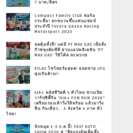
7 บาท/ลิตร
Compact Family Club ฟอร์ม
กระหึ่ม! ยกขบวนขึ้นแท่นแชมป์
ประจำปี Toyota Gazoo Racing
Motorsport 2023
ลดคุ้มทั้งปี! แค่มี PT MAX GAS เมื่อสั่ง
ก๊าซหุงต้มพีที ผ่านแอปพลิเคชัน 'PT
MAX GAS' ใช้โค้ด NEW90B
ATLAS โชว์ฟอร์มฮอต! ยอดขาย LPG
พุ่งเกินต้าน!!
AIA+ พลัสชีวิตดี ๆ ทั่วไทย ชวนเปิด
วาร์ปซิตี้รัน “AIA+ FUN RUN 2026”
เตรียมรองเท้าวิ่งให้พร้อม แล้วมาวิ่ง
ฟิน กินเที่ยว... 4 จังหวัด 4 ภาค ทั่ว
ไทย!
ปักหมุด 1-5 ก.ค.นี้! FAST AUTO
SHOW 2026 ชู “ดีลแรงจัดเต็มทั้ง