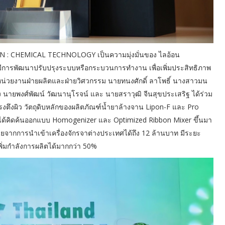
 CHEMICAL TECHNOLOGY เป็นความมุ่งมั่นของ ไลอ้อน
การพัฒนาปรับปรุงระบบหรือกระบวนการทำงาน เพื่อเพิ่มประสิทธิภาพ
่วยงานฝ่ายผลิตและฝ่ายวิศวกรรม นายทนงศักดิ์ ลาโพธิ์ นางสาวมน
เฮง นายพงศ์พัฒน์ วัฒนานุโรจน์ และ นายสราวุฒิ จีนสุขประเสริฐ ได้ร่วม
ึงผิว วัตถุดิบหลักของผลิตภัณฑ์น้ำยาล้างจาน Lipon-F และ Pro
้คิดค้นออกแบบ Homogenizer และ Optimized Ribbon Mixer ขึ้นมา
่ายจากการนำเข้าเครื่องจักรจาต่างประเทศได้ถึง 12 ล้านบาท มีระยะ
พิ่มกำลังการผลิตได้มากกว่า 50%