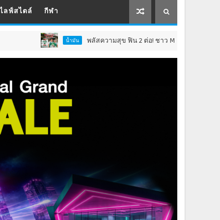
ไลฟ์สไตล์
กีฬา
พลัสความสุข ฟิน 2 ต่อ! ชาว Max Card Plus รับเซอร์ไพรส์คุ้ม 2 เด้
น้ำมัน