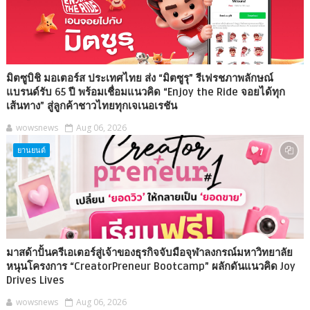
มิตซูบิชิ มอเตอร์ส ประเทศไทย ส่ง “มิตซูรุ” รีเฟรชภาพลักษณ์
แบรนด์รับ 65 ปี พร้อมเชื่อมแนวคิด “Enjoy the Ride จอยได้ทุก
เส้นทาง” สู่ลูกค้าชาวไทยทุกเจเนอเรชัน
wowsnews
Aug 06, 2026
ยานยนต์
มาสด้าปั้นครีเอเตอร์สู่เจ้าของธุรกิจจับมือจุฬาลงกรณ์มหาวิทยาลัย
หนุนโครงการ “CreatorPreneur Bootcamp” ผลักดันแนวคิด Joy
Drives Lives
wowsnews
Aug 06, 2026