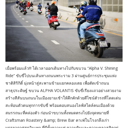
เมื่อพร้อมแล้ว!!! ได้เวลาออกเดินทางไปกับขบวน “Alpha V. Shining
Ride” ขับขี่ไปบนเส้นทางถนนพระราม 3 ผ่านศูนย์การประชุมแห่ง
ชาติสิริกิติ์ มุ่งหน้าสู่สะพานข้ามแยกคลองเตย เพื่อตัดเข้าถนน
สาธุประดิษฐ์ ขบวน ALPHA VOLANTIS ขับขี่เรียงแถวอย่างสวยงาม
สร้างสีสันบนถนนในเมืองยามเช้าให้คึกคักด้วยดีไซน์ตัวรถที่โดดเด่น
สะท้อนตัวตนทุกการขับขี่ พร้อมตอบสนองไลฟ์สไตล์คนเมืองด้วย
สมรรถนะที่คล่องตัว ก่อนนำขบวนทั้งหมดตรงไปยังจุดหมายที่
Craftsman Roastery &amp; Brew Bar คาเฟ่ในโรงกลึงเก่า
บรรยากาศสุดวินเทจ ที่มีทั้งความเท่ ความดิบและความคลาสสิคอยู่