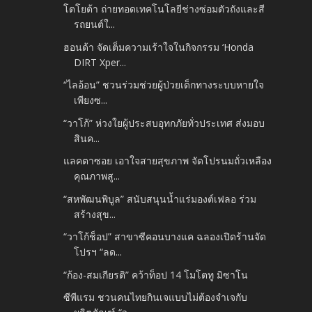
โตโยต้า ถ่ายทอดเทคโนโลยีช่างซ่อมตัวถังและสี
รถยนต์ใ...
ฮอนด้า จัดเต็มความเร้าใจในกิจกรรม ‘Honda
DIRT Xper...
“ไลอ้อน” ชวนร่วมช่วยผู้ป่วยเด็กทางระบบหายใจ
เพียงซ...
“วาโก้” ห่วงใยผู้ประสบอุทกภัยทั่วประเทศ ส่งมอบ
สินค...
แลคตาซอย เอาใจสายสุขภาพ จัดโปรนมถั่วเหลือง
คุณภาพสู...
“สหพัฒนพิบูล” สนับสนุนน้ำแร่มองต์เฟลอ ร่วม
สร้างสุข...
“วาโก้ช็อป” สาขาซีคอนบางแค ฉลองเปิดร้านจัด
โปรฯ “ลด...
“ก้อง-สมเกียรติ” คว้าท็อป 14 โมโตทู มิซาโน
ซีพีแรม ชวนคนไทยกินเจแบบไม่ต้องจำเจกับ