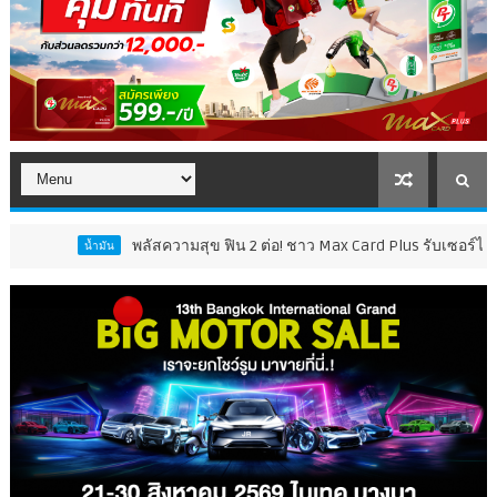
พลัสความสุข ฟิน 2 ต่อ! ชาว Max Card Plus รับเซอร์ไพรส์คุ้ม 2 เด้ง รับฟ