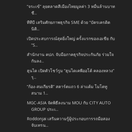
“จระเข้” ลุยตลาดสีเมืองไทยมูลค่า 3 หมื่นล้านบาท
ชี...
ทีทีบี เสริมศักยภาพธุรกิจ SME ด้วย “บัตรเครดิต
นิติ...
เปิดประสบการณ์สุดยิ่งใหญ่ ครั้งแรกของเอเชีย กับ
“S...
สำนักงาน คปภ. จับมือภาคธุรกิจประกันภัย ร่วมใจ
กันลง...
ฮุนได เปิดตัวโชว์รูม “ฮุนไดเคพีออโต้ คลองหลวง”
รุ...
“ก้อง-สมเกียรติ” สตาร์ตแถว 6 ล่าแต้ม โมโตทู
สนาม 1...
MGC-ASIA จัดพิธีลงนาม MOU กับ CITY AUTO
GROUP ประเ...
Roddonjai เสริมความรู้ผู้ประกอบการรถมือสอง
จับเทรน...