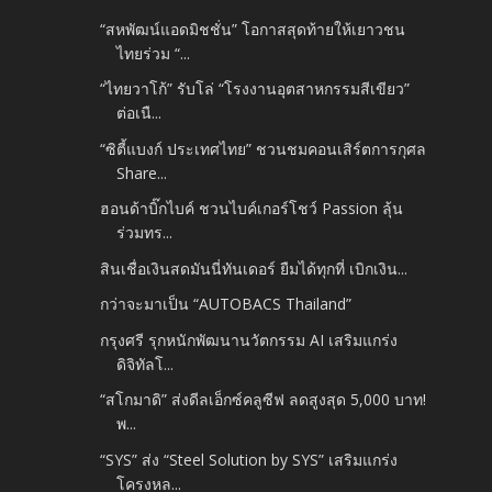
“สหพัฒน์แอดมิชชั่น” โอกาสสุดท้ายให้เยาวชน
ไทยร่วม “...
“ไทยวาโก้” รับโล่ “โรงงานอุตสาหกรรมสีเขียว”
ต่อเนื...
“ซิตี้แบงก์ ประเทศไทย” ชวนชมคอนเสิร์ตการกุศล
Share...
ฮอนด้าบิ๊กไบค์ ชวนไบค์เกอร์โชว์ Passion ลุ้น
ร่วมทร...
สินเชื่อเงินสดมันนี่ทันเดอร์ ยืมได้ทุกที่ เบิกเงิน...
กว่าจะมาเป็น “AUTOBACS Thailand”
กรุงศรี รุกหนักพัฒนานวัตกรรม AI เสริมแกร่ง
ดิจิทัลโ...
“สโกมาดิ” ส่งดีลเอ็กซ์คลูซีฟ ลดสูงสุด 5,000 บาท!
พ...
“SYS” ส่ง “Steel Solution by SYS” เสริมแกร่ง
โครงหล...