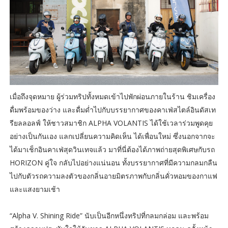
เมื่อถึงจุดหมาย ผู้ร่วมทริปทั้งหมดเข้าไปพักผ่อนภายในร้าน ชิมเครื่อง
ดื่มพร้อมของว่าง และดื่มด่ำไปกับบรรยากาศของคาเฟ่สไตล์อินดัสเท
รียลลอลฟ์ ให้ชาวสมาชิก ALPHA VOLANTIS ได้ใช้เวลาร่วมพูดคุย
อย่างเป็นกันเอง แลกเปลี่ยนความคิดเห็น ได้เพื่อนใหม่ ซึ่งนอกจากจะ
ได้มาเช็กอินคาเฟ่สุดวินเทจแล้ว มาที่นี่ต้องได้ภาพถ่ายสุดพิเศษกับรถ
HORIZON คู่ใจ กลับไปอย่างแน่นอน ทั้งบรรยากาศที่มีความกลมกลืน
ไปกับตัวรถความลงตัวของกลิ่นอายมิตรภาพกับกลิ่นคั่วหอมของกาแฟ
และแสงยามเช้า
“Alpha V. Shining Ride” นับเป็นอีกหนึ่งทริปที่กลมกล่อม และพร้อม