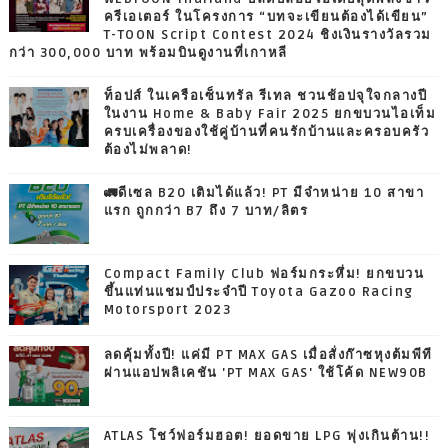
ครีเอเตอร์ ในโครงการ “บทจะเขียนต้องได้เขียน”
T-TOON Script Contest 2024 ชิงเงินรางวัลรวม
กว่า 300,000 บาท พร้อมบินดูงานที่เกาหลี
ท็อปส์ ในเครือเซ็นทรัล รีเทล ชวนช้อปจุใจกลางปี
ในงาน Home & Baby Fair 2025 ยกขบวนไอเท็ม
ครบเครื่องของใช้คู่บ้านที่คนรักบ้านและครอบครัว
ต้องไม่พลาด!
🚛ดีเซล B20 เติมได้แล้ว! PT มีจำหน่าย 10 สาขา
แรก ถูกกว่า B7 ถึง 7 บาท/ลิตร
Compact Family Club ฟอร์มกระหึ่ม! ยกขบวน
ขึ้นแท่นแชมป์ประจำปี Toyota Gazoo Racing
Motorsport 2023
ลดคุ้มทั้งปี! แค่มี PT MAX GAS เมื่อสั่งก๊าซหุงต้มพีที
ผ่านแอปพลิเคชัน 'PT MAX GAS' ใช้โค้ด NEW90B
ATLAS โชว์ฟอร์มฮอต! ยอดขาย LPG พุ่งเกินต้าน!!