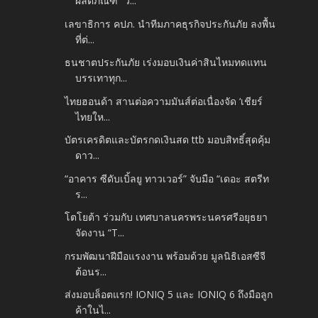
ผลิตภัณฑ์ “ว...
เลขาธิการ คปภ. นำทีมภาคธุรกิจประกันภัย ลงพื้น
ที่ต่...
ธนชาตประกันภัย เร่งมอบเงินค่าสินไหมทดแทน
บรรเทาทุก...
ไทยฮอนด้า สานต่อความมันส์ต่อเนื่องจัด ‘เชียร์
ไทยให...
บัตรเครดิตและบัตรกดเงินสด ttb มอบสิทธิ์สุดคุ้ม
ดาว...
“อาคาร ซีดับเบิ้ลยู ทาวเวอร์” จับมือ “เดอะ สตรีท
ร...
โตโยต้า ร่วมกับ เทศบาลนครพระนครศรีอยุธยา
จัดงาน “T...
กรมพัฒนาฝีมือแรงงาน พร้อมด้วย มูลนิธิเอสซีจี
ต้อนร...
ส่งมอบล็อตแรก! IONIQ 5 และ IONIQ 6 ถึงมือลูก
ค้าในไ...