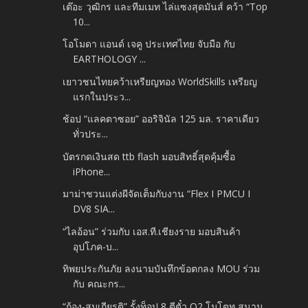
เต๊อะ วุฒิกร และทีมเมท ไล่แซงสุดมันส์ คว้า “Top
10...
โอโมดา แอนด์ เจคู ประเทศไทย จับมือ กับ
EARTHOLOGY ...
เยาวชนไทยคว้าเหรียญทอง WorldSkills เหรียญ
แรกในประว...
ช้อป “แลคตาซอย” ออริจินัล 125 มล. ราคาเดียว
ทั่วประ...
บัตรกดเงินสด ttb flash มอบสิทธิ์สุดคุ้มซื้อ
iPhone...
มาม่าชวนแต่งผีจัดเต็มกับงาน “Flex I PMCU I
DV8 SIA...
“ไลอ้อน” ร่วมกับ เอส.ที.เชียงราย มอบสินค้า
อุปโภค-บ...
ทิพยประกันภัย ลงนามบันทึกข้อตกลง MOU ร่วม
กับ คณะกร...
“ก้อง-สมเกียรติ” รั้งท็อป 8 ตีตั๋ว Q2 โมโตทู สนาม