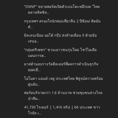
“SNNP” ขยายพอร์ตเปิดตัวเบนโตะหมึกบด “ไทย
คลาสสิคชิล...
กรุงเทพฯ ครองใจนักท่องเที่ยวจีน 2 ปีซ้อน! ติดอัน
ดั...
มิลเลนเนียม ออโต้ กรุ๊ป ส่งท้ายเดือน 9 ด้วยข้อ
เสนอ...
“กลุ่มตรีเพชร” ชวนเยาวชนรุ่นใหม่ โชว์ไอเดีย
แผนการต...
มาสด้ามอบรางวัลดีลเลอร์ที่ผลการดำเนินธุรกิจ
ยอดเยี่...
โอโมดา แอนด์ เจคู ประเทศไทย พิสูจน์ความพร้อม
ศูนย์บ...
ฟอร์ดบริจาคกว่า 1.6 ล้านบาท ช่วยชุมชนห่างไกล
นำทีม...
41,730 ไรเดอร์ | 1,416 ทริป | 66 ประเทศ ชาว
โรยัล เ...