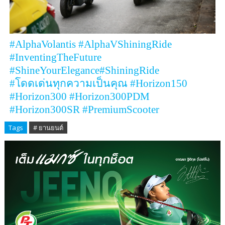
#AlphaVolantis #AlphaVShiningRide
#InventingTheFuture
#ShineYourElegance#ShiningRide
#
โดดเด่นทุกความเป็นคุณ
#Horizon150
#Horizon300 #Horizon300PDM
#Horizon300SR #PremiumScooter
Tags
# ยานยนต์