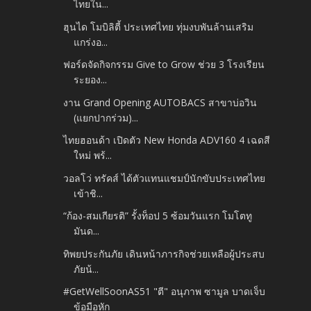
ไทยใน...
ฮุนได โมบิลิตี้ ประเทศไทย ทุ่มงบพันล้านเสริม
แกร่งอ...
ฟอร์ดจัดกิจกรรม Give to Grow ช่วย 3 โรงเรียน
ระยอง...
งาน Grand Opening AUTOBACS สาขาบ่อวิน
(แยกปากร่วม)...
ไทยฮอนด้า เปิดตัว New Honda ADV160 4 เฉดสี
ใหม่ พร้...
วอลโว่ ทรัคส์ ได้ตัวแทนแชมป์นักขับประเทศไทย
เข้าชิ...
“ก้อง-สมเกียรติ” รั้งท็อป 5 ซ้อมวันแรก โมโตทู
มันด...
ทิพยประกันภัย เดินหน้าภารกิจช่วยเหลือผู้ประสบ
ภัยน้...
#GetWellSoonAS51 "ตี" อนุภาพ ซามูล บาดเจ็บ
ข้อมือหัก