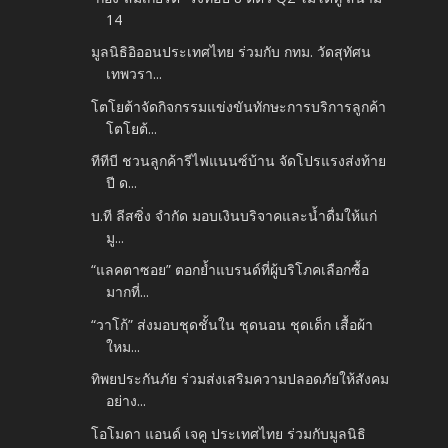
14
มูลนิธิอิออนประเทศไทย ร่วมกับ กทม. วัดสุทัศน
เทพวรา...
โตโยต้าจัดกิจกรรมแข่งขันทักษะการบริการลูกค้า
โตโยต้...
ทีทีบี ชวนลูกค้ารีไฟแนนซ์บ้าน จัดโปรแรงส่งท้าย
ปี ด...
บ.ที ลีสซิ่ง จำกัด มอบเงินบริจาคและน้ำดื่มให้แก่
มู...
“แลคตาซอย” ตอกย้ำแบรนด์ที่ผู้บริโภคเลือกซื้อ
มากที่...
“วาโก้” ส่งมอบชุดชั้นใน ชุดนอน ชุดเด็ก เสื้อผ้า
ใหม...
ทิพยประกันภัย ร่วมส่งเสริมความปลอดภัยให้สังคม
อย่าง...
โอโมดา แอนด์ เจคู ประเทศไทย ร่วมกับมูลนิธิ