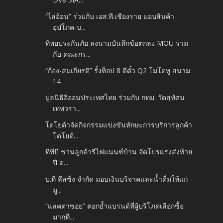
“ไลอ้อน” ร่วมกับ เอส.ที.เชียงราย มอบสินค้า
อุปโภค-บ...
ทิพยประกันภัย ลงนามบันทึกข้อตกลง MOU ร่วม
กับ คณะกร...
“ก้อง-สมเกียรติ” รั้งท็อป 8 ตีตั๋ว Q2 โมโตทู สนาม
14
มูลนิธิอิออนประเทศไทย ร่วมกับ กทม. วัดสุทัศน
เทพวรา...
โตโยต้าจัดกิจกรรมแข่งขันทักษะการบริการลูกค้า
โตโยต้...
ทีทีบี ชวนลูกค้ารีไฟแนนซ์บ้าน จัดโปรแรงส่งท้าย
ปี ด...
บ.ที ลีสซิ่ง จำกัด มอบเงินบริจาคและน้ำดื่มให้แก่
มู...
“แลคตาซอย” ตอกย้ำแบรนด์ที่ผู้บริโภคเลือกซื้อ
มากที่...