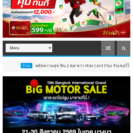
พลัสความสุข ฟิน 2 ต่อ! ชาว Max Card Plus รับเซอร์ไพรส์คุ้ม 2 เด้ง
น้ำมัน