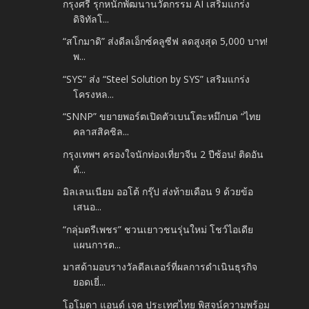
กรุงศรี รุกหนักพัฒนานวัตกรรม AI เสริมแกร่ง
ดิจิทัลโ...
“สโกมาดิ” ส่งดีลเอ็กซ์คลูซีฟ ลดสูงสุด 5,000 บาท!
พ...
“SYS” ส่ง “Steel Solution by SYS” เสริมแกร่ง
โครงหล...
“SNNP” ขยายพอร์ตเปิดตัวเบนโตะหมึกบด “ไทย
คลาสสิคชิล...
กรุงเทพฯ ครองใจนักท่องเที่ยวจีน 2 ปีซ้อน! ติดอัน
ดั...
มิลเลนเนียม ออโต้ กรุ๊ป ส่งท้ายเดือน 9 ด้วยข้อ
เสนอ...
“กลุ่มตรีเพชร” ชวนเยาวชนรุ่นใหม่ โชว์ไอเดีย
แผนการต...
มาสด้ามอบรางวัลดีลเลอร์ที่ผลการดำเนินธุรกิจ
ยอดเยี่...
โอโมดา แอนด์ เจคู ประเทศไทย พิสูจน์ความพร้อม