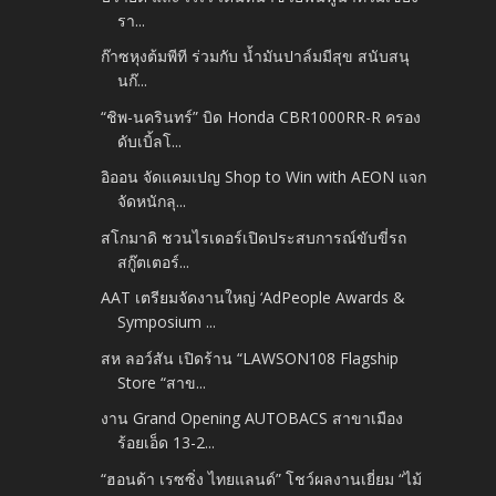
รา...
ก๊าซหุงต้มพีที ร่วมกับ น้ำมันปาล์มมีสุข สนับสนุ
นก๊...
“ชิพ-นครินทร์” บิด Honda CBR1000RR-R ครอง
ดับเบิ้ลโ...
อิออน จัดแคมเปญ Shop to Win with AEON แจก
จัดหนักลุ...
สโกมาดิ ชวนไรเดอร์เปิดประสบการณ์ขับขี่รถ
สกู๊ตเตอร์...
AAT เตรียมจัดงานใหญ่ ‘AdPeople Awards &
Symposium ...
สห ลอว์สัน เปิดร้าน “LAWSON108 Flagship
Store “สาข...
งาน Grand Opening AUTOBACS สาขาเมือง
ร้อยเอ็ด 13-2...
“ฮอนด้า เรซซิ่ง ไทยแลนด์” โชว์ผลงานเยี่ยม “ไม้