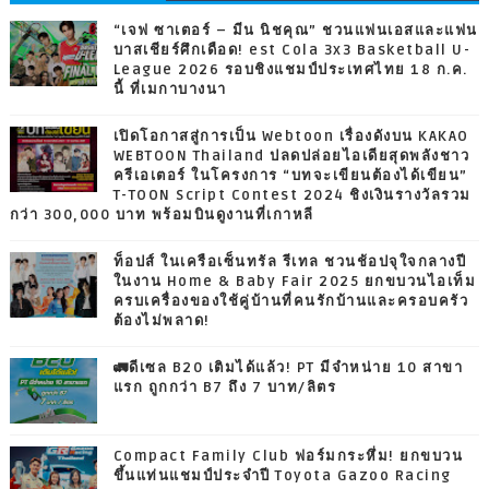
“เจฟ ซาเตอร์ – มีน นิชคุณ” ชวนแฟนเอสและแฟน
บาสเชียร์ศึกเดือด! est Cola 3x3 Basketball U-
League 2026 รอบชิงแชมป์ประเทศไทย 18 ก.ค.
นี้ ที่เมกาบางนา
เปิดโอกาสสู่การเป็น Webtoon เรื่องดังบน KAKAO
WEBTOON Thailand ปลดปล่อยไอเดียสุดพลังชาว
ครีเอเตอร์ ในโครงการ “บทจะเขียนต้องได้เขียน”
T-TOON Script Contest 2024 ชิงเงินรางวัลรวม
กว่า 300,000 บาท พร้อมบินดูงานที่เกาหลี
ท็อปส์ ในเครือเซ็นทรัล รีเทล ชวนช้อปจุใจกลางปี
ในงาน Home & Baby Fair 2025 ยกขบวนไอเท็ม
ครบเครื่องของใช้คู่บ้านที่คนรักบ้านและครอบครัว
ต้องไม่พลาด!
🚛ดีเซล B20 เติมได้แล้ว! PT มีจำหน่าย 10 สาขา
แรก ถูกกว่า B7 ถึง 7 บาท/ลิตร
Compact Family Club ฟอร์มกระหึ่ม! ยกขบวน
ขึ้นแท่นแชมป์ประจำปี Toyota Gazoo Racing