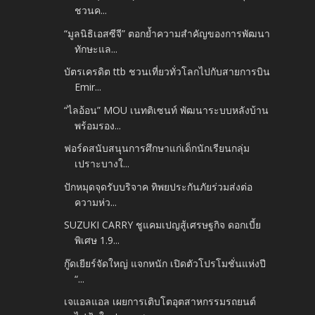
ชวนค...
“มูลนิธิเอสซีจี” ตอกย้ำความสำคัญของการพัฒนา
ทักษะแล...
บัตรเครดิต ttb ชวนเที่ยวทั่วโลกไปกับสายการบิน
Emir...
“ไลอ้อน” MOU เนทติเซนท์ พัฒนาระบบหลังบ้าน
พร้อมรอง...
ฟอร์ดสนับสนุนการศึกษาแก่เด็กนักเรียนกลุ่ม
เปราะบางใ...
ปักหมุดจุดรับบริจาค ทิพยประกันภัยร่วมส่งต่อ
ความห่ว...
SUZUKI CARRY ชูแคมเปญสู้เศรษฐกิจ ดอกเบี้ย
พิเศษ 1.9...
กู๊ดเยียร์จัดใหญ่ แจกหนัก เปิดตัวโปรโมชั่นแห่งปี
“...
เจแอลแอล เผยการเติบโตอุตสาหกรรมรถยนต์