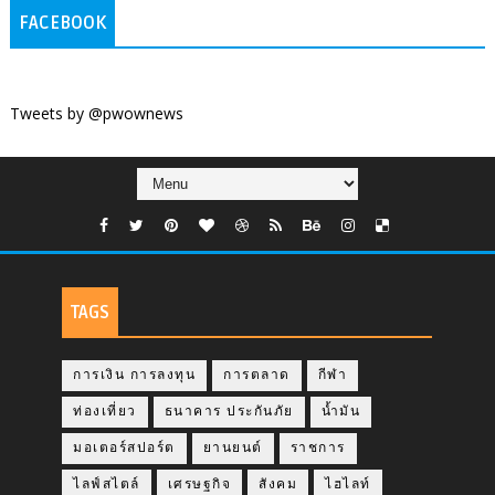
FACEBOOK
Tweets by @pwownews
TAGS
การเงิน การลงทุน
การตลาด
กีฬา
ท่องเที่ยว
ธนาคาร ประกันภัย
น้ำมัน
มอเตอร์สปอร์ต
ยานยนต์
ราชการ
ไลฟ์สไตล์
เศรษฐกิจ
สังคม
ไฮไลท์