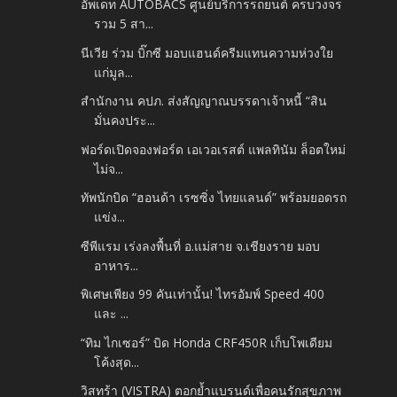
อัพเดท AUTOBACS ศูนย์บริการรถยนต์ ครบวงจร
รวม 5 สา...
นีเวีย ร่วม บิ๊กซี มอบแฮนด์ครีมแทนความห่วงใย
แก่มูล...
สำนักงาน คปภ. ส่งสัญญาณบรรดาเจ้าหนี้ “สิน
มั่นคงประ...
ฟอร์ดเปิดจองฟอร์ด เอเวอเรสต์ แพลทินัม ล็อตใหม่
ไม่จ...
ทัพนักบิด “ฮอนด้า เรซซิ่ง ไทยแลนด์” พร้อมยอดรถ
แข่ง...
ซีพีแรม เร่งลงพื้นที่ อ.แม่สาย จ.เชียงราย มอบ
อาหาร...
พิเศษเพียง 99 คันเท่านั้น! ไทรอัมพ์ Speed 400
และ ...
“ทิม ไกเซอร์” บิด Honda CRF450R เก็บโพเดียม
โค้งสุด...
วิสทร้า (VISTRA) ตอกย้ำแบรนด์เพื่อคนรักสุขภาพ