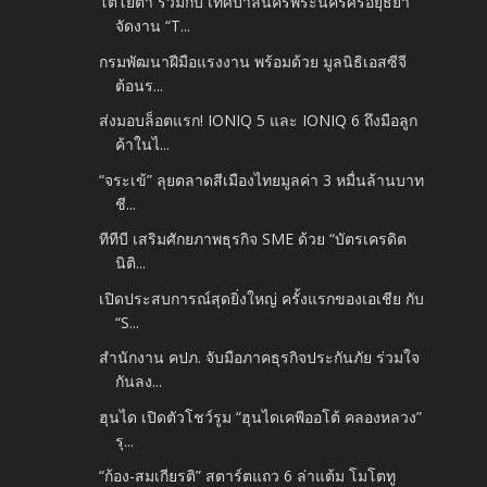
โตโยต้า ร่วมกับ เทศบาลนครพระนครศรีอยุธยา
จัดงาน “T...
กรมพัฒนาฝีมือแรงงาน พร้อมด้วย มูลนิธิเอสซีจี
ต้อนร...
ส่งมอบล็อตแรก! IONIQ 5 และ IONIQ 6 ถึงมือลูก
ค้าในไ...
“จระเข้” ลุยตลาดสีเมืองไทยมูลค่า 3 หมื่นล้านบาท
ชี...
ทีทีบี เสริมศักยภาพธุรกิจ SME ด้วย “บัตรเครดิต
นิติ...
เปิดประสบการณ์สุดยิ่งใหญ่ ครั้งแรกของเอเชีย กับ
“S...
สำนักงาน คปภ. จับมือภาคธุรกิจประกันภัย ร่วมใจ
กันลง...
ฮุนได เปิดตัวโชว์รูม “ฮุนไดเคพีออโต้ คลองหลวง”
รุ...
“ก้อง-สมเกียรติ” สตาร์ตแถว 6 ล่าแต้ม โมโตทู