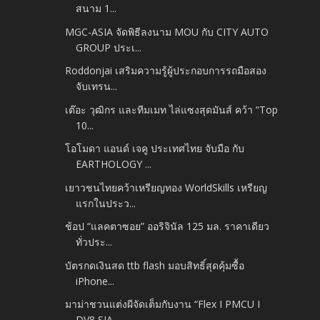
สนาม 1...
MGC-ASIA จัดพิธีลงนาม MOU กับ CITY AUTO
GROUP ประเ...
Roddonjai เสริมความรู้ผู้ประกอบการรถมือสอง
จับเทรน...
เต๊อะ วุฒิกร และทีมเมท ไล่แซงสุดมันส์ คว้า “Top
10...
โอโมดา แอนด์ เจคู ประเทศไทย จับมือ กับ
EARTHOLOGY ...
เยาวชนไทยคว้าเหรียญทอง WorldSkills เหรียญ
แรกในประว...
ช้อป “แลคตาซอย” ออริจินัล 125 มล. ราคาเดียว
ทั่วประ...
บัตรกดเงินสด ttb flash มอบสิทธิ์สุดคุ้มซื้อ
iPhone...
มาม่าชวนแต่งผีจัดเต็มกับงาน “Flex I PMCU I
DV8 SIA...