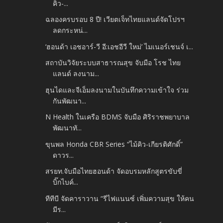
คิว-...
ฉลองครบรอบ 8 ปี! เวียตเจ็ทไทยแลนด์จัดโปรฯ
ลดกระหน่...
‘ฮอนด้า เอชอาร์-วี อี:เอชอีวี ใหม่’ ไมเนอร์เชนจ์ เ...
สถาบันวิจัยระบบสาธารณสุข จับมือ โรช ไทย
แลนด์ ลงนาม...
ฮุนไดและจีเอ็มลงนามในบันทึกความเข้าใจ ร่วม
กันพัฒนา...
N Health ในเครือ BDMS จับมือ ศิริราชพยาบาล
พัฒนาทั...
ขุนพล Honda CBR Series “ไม้คิว-เกียรติศักดิ์”
ดาวร...
สรยท.จับมือไทยฮอนด้า จัดอบรมหลักสูตรขับขี่
บิ๊กไบค์...
ทีทีบี จัดคาราวาน “รีไฟแนนซ์ เพิ่มความสุข ให้คน
มีร...