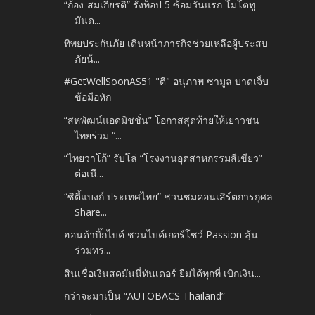
“ก้อง-สมเกียรติ” รั้งท็อป 5 ซ้อมวันแรก โมโตทู
มันด...
ทิพยประกันภัย เดินหน้าภารกิจช่วยเหลือผู้ประสบ
ภัยน้...
#GetWellSoonAS51 "ตี" อนุภาพ ซามูล บาดเจ็บ
ข้อมือหัก
“สหพัฒน์แอดมิชชั่น” โอกาสสุดท้ายให้เยาวชน
ไทยร่วม “...
“ไทยวาโก้” รับโล่ “โรงงานอุตสาหกรรมสีเขียว”
ต่อเนื...
“ซิตี้แบงก์ ประเทศไทย” ชวนชมคอนเสิร์ตการกุศล
Share...
ฮอนด้าบิ๊กไบค์ ชวนไบค์เกอร์โชว์ Passion ลุ้น
ร่วมทร...
สินเชื่อเงินสดมันนี่ทันเดอร์ ยืมได้ทุกที่ เบิกเงิน...
กว่าจะมาเป็น “AUTOBACS Thailand”