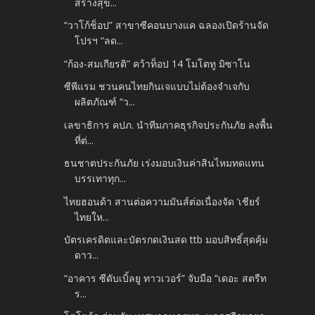
สร้างสุข...
“วาโก้ช็อป” สาขาซีคอนบางแค ฉลองเปิดร้านจัด
โปรฯ “ลด...
“ก้อง-สมเกียรติ” คว้าท็อป 14 โมโตทู มิซาโน
ซีพีแรม ชวนคนไทยกินเจแบบไม่ต้องจำเจกับ
ผลิตภัณฑ์ “ว...
เลขาธิการ คปภ. นำทีมภาคธุรกิจประกันภัย ลงพื้น
ที่ต่...
ธนชาตประกันภัย เร่งมอบเงินค่าสินไหมทดแทน
บรรเทาทุก...
ไทยฮอนด้า สานต่อความมันส์ต่อเนื่องจัด ‘เชียร์
ไทยให...
บัตรเครดิตและบัตรกดเงินสด ttb มอบสิทธิ์สุดคุ้ม
ดาว...
“อาคาร ซีดับเบิ้ลยู ทาวเวอร์” จับมือ “เดอะ สตรีท
ร...