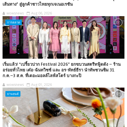
เส้นทาง” สู่ลูกค้าชาวไทยทุกเจเนอเรชัน
wowsnews
Aug 06, 2026
การตลาด
เริ่มแล้ว! “เปรี้ยวปาก Festival 2026” ยกขบวนสตรีทฟู้ดดัง – ร้าน
อร่อยทั่วไทย เต๋อ-ฉันทวิชช์ และ อร-พัทธ์ธีรา นำทัพชวนชิม 31
ก.ค.–3 ส.ค. ที่เดอะมอลล์ไลฟ์สโตร์ บางกะปิ
wowsnews
Aug 01, 2026
ยานยนต์