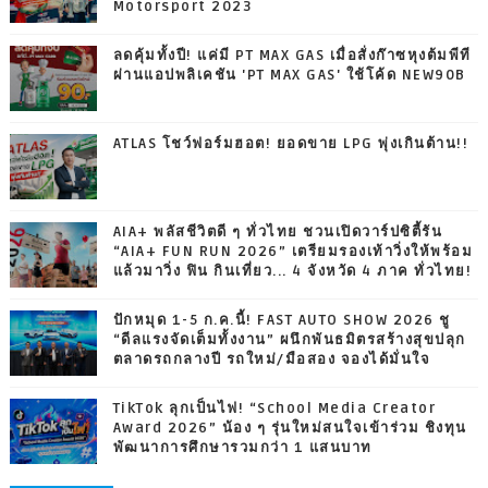
Motorsport 2023
ลดคุ้มทั้งปี! แค่มี PT MAX GAS เมื่อสั่งก๊าซหุงต้มพีที
ผ่านแอปพลิเคชัน 'PT MAX GAS' ใช้โค้ด NEW90B
ATLAS โชว์ฟอร์มฮอต! ยอดขาย LPG พุ่งเกินต้าน!!
AIA+ พลัสชีวิตดี ๆ ทั่วไทย ชวนเปิดวาร์ปซิตี้รัน
“AIA+ FUN RUN 2026” เตรียมรองเท้าวิ่งให้พร้อม
แล้วมาวิ่ง ฟิน กินเที่ยว... 4 จังหวัด 4 ภาค ทั่วไทย!
ปักหมุด 1-5 ก.ค.นี้! FAST AUTO SHOW 2026 ชู
“ดีลแรงจัดเต็มทั้งงาน” ผนึกพันธมิตรสร้างสุขปลุก
ตลาดรถกลางปี รถใหม่/มือสอง จองได้มั่นใจ
TikTok ลุกเป็นไฟ! “School Media Creator
Award 2026” น้อง ๆ รุ่นใหม่สนใจเข้าร่วม ชิงทุน
พัฒนาการศึกษารวมกว่า 1 แสนบาท