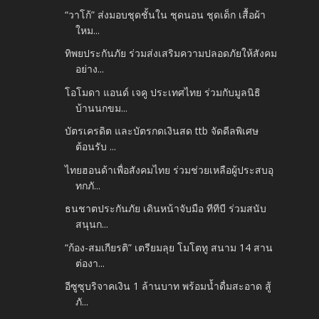
“วาโก้” ส่งมอบชุดชั้นใน ชุดนอน ชุดเด็ก เสื้อผ้า
ใหม...
ทิพยประกันภัย ร่วมส่งเสริมความปลอดภัยให้สังคม
อย่าง...
โอโมดา แอนด์ เจคู ประเทศไทย ร่วมกับมูลนิธิ
บ้านนกขม...
บัตรเครดิต และบัตรกดเงินสด ttb จัดดีลพิเศษ
ต้อนรับ ...
ไทยฮอนด้าเพื่อสังคมไทย ร่วมช่วยเหลือผู้ประสบอุ
ทกภั...
ธนชาตประกันภัย เดินหน้าจับมือ ทีทีบี ร่วมสนับ
สนุนก...
“ก้อง-สมเกียรติ” เตรียมลุย โมโตทู สนาม 14 สาน
ต่องา...
อีซูซุบริจาคเงิน 1 ล้านบาท พร้อมน้ำดื่มสะอาด สู้
ภั...