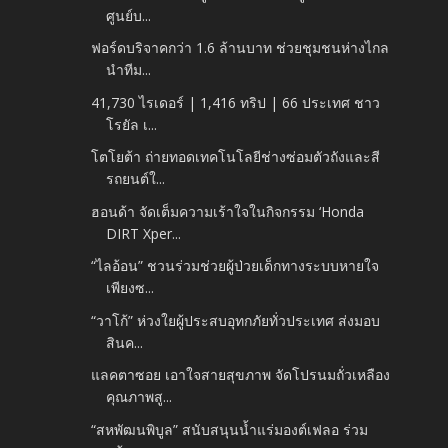
ศูนย์บ...
ฟอร์ดบริจาคกว่า 1.6 ล้านบาท ช่วยชุมชนห่างไกล
นำทีม...
41,730 ไรเดอร์ | 1,416 ทริป | 66 ประเทศ ชาว
โรยัล เ...
โตโยต้า ถ่ายทอดเทคโนโลยีช่างซ่อมตัวถังและสี
รถยนต์ใ...
ฮอนด้า จัดเต็มความเร้าใจในกิจกรรม ‘Honda
DIRT Xper...
“ไลอ้อน” ชวนร่วมช่วยผู้ป่วยเด็กทางระบบหายใจ
เพียงซ...
“วาโก้” ห่วงใยผู้ประสบอุทกภัยทั่วประเทศ ส่งมอบ
สินค...
แลคตาซอย เอาใจสายสุขภาพ จัดโปรนมถั่วเหลือง
คุณภาพสู...
“สหพัฒนพิบูล” สนับสนุนน้ำแร่มองต์เฟลอ ร่วม