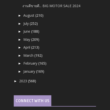
งานดีขายดี... BIG MOTOR SALE 2024
August
(210)
►
July
(252)
►
June
(188)
►
May
(209)
►
April
(213)
►
March
(192)
►
February
(165)
►
January
(169)
►
2023
(568)
►
CONNECT WITH US