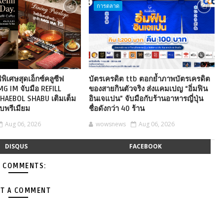
การตลาด
ิพิเศษสุดเอ็กซ์คลูซีฟ
บัตรเครดิต ttb ตอกย้ำภาพบัตรเครดิต
MG IM จับมือ REFILL
ของสายกินตัวจริง ส่งแคมเปญ “อิ่มฟิน
HAEBOL SHABU เติมเต็ม
อินเจแปน” จับมือกับร้านอาหารญี่ปุ่น
บพรีเมียม
ชื่อดังกว่า 40 ร้าน
Aug 06, 2026
wowsnews
Aug 06, 2026
DISQUS
FACEBOOK
 COMMENTS:
T A COMMENT