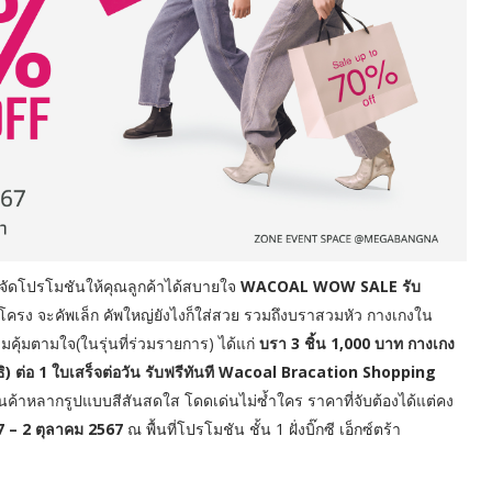
จัดโปรโมชันให้คุณลูกค้าได้สบายใจ
WACOAL WOW SALE รับ
ครง จะคัพเล็ก คัพใหญ่ยังไงก็ใส่สวย รวมถึงบราสวมหัว กางเกงใน
ุ้มตามใจ(ในรุ่นที่ร่วมรายการ) ได้แก่
บรา 3 ชิ้น 1,000 บาท กางเกง
ุทธิ) ต่อ 1 ใบเสร็จต่อวัน รับฟรีทันที Wacoal Bracation Shopping
บสินค้าหลากรูปแบบสีสันสดใส โดดเด่นไม่ซ้ำใคร ราคาที่จับต้องได้แต่คง
7 – 2 ตุลาคม 2567
ณ พื้นที่โปรโมชัน ชั้น 1 ฝั่งบิ๊กซี เอ็กซ์ตร้า