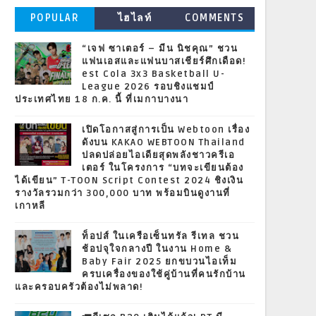
POPULAR
ไฮไลท์
COMMENTS
“เจฟ ซาเตอร์ – มีน นิชคุณ” ชวน
แฟนเอสและแฟนบาสเชียร์ศึกเดือด!
est Cola 3x3 Basketball U-
League 2026 รอบชิงแชมป์
ประเทศไทย 18 ก.ค. นี้ ที่เมกาบางนา
เปิดโอกาสสู่การเป็น Webtoon เรื่อง
ดังบน KAKAO WEBTOON Thailand
ปลดปล่อยไอเดียสุดพลังชาวครีเอ
เตอร์ ในโครงการ “บทจะเขียนต้อง
ได้เขียน” T-TOON Script Contest 2024 ชิงเงิน
รางวัลรวมกว่า 300,000 บาท พร้อมบินดูงานที่
เกาหลี
ท็อปส์ ในเครือเซ็นทรัล รีเทล ชวน
ช้อปจุใจกลางปี ในงาน Home &
Baby Fair 2025 ยกขบวนไอเท็ม
ครบเครื่องของใช้คู่บ้านที่คนรักบ้าน
และครอบครัวต้องไม่พลาด!