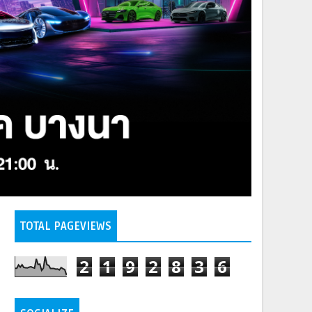
TOTAL PAGEVIEWS
2
1
9
2
8
3
6