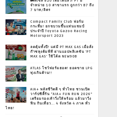
🚛ดีเซล B20 เติมได้แล้ว! PT มี
จำหน่าย 10 สาขาแรก ถูกกว่า B7 ถึง
7 บาท/ลิตร
Compact Family Club ฟอร์ม
กระหึ่ม! ยกขบวนขึ้นแท่นแชมป์
ประจำปี Toyota Gazoo Racing
Motorsport 2023
ลดคุ้มทั้งปี! แค่มี PT MAX GAS เมื่อสั่ง
ก๊าซหุงต้มพีที ผ่านแอปพลิเคชัน 'PT
MAX GAS' ใช้โค้ด NEW90B
ATLAS โชว์ฟอร์มฮอต! ยอดขาย LPG
พุ่งเกินต้าน!!
AIA+ พลัสชีวิตดี ๆ ทั่วไทย ชวนเปิด
วาร์ปซิตี้รัน “AIA+ FUN RUN 2026”
เตรียมรองเท้าวิ่งให้พร้อม แล้วมาวิ่ง
ฟิน กินเที่ยว... 4 จังหวัด 4 ภาค ทั่ว
ไทย!