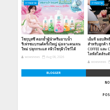
การตลาด
การตลาด
โชกุบุสซึ ตอกย้ำผู้นำครีมอาบน้ำ
เอ็มจี มอบสิทธ
รีเฟรชแบรนด์ครั้งใหญ่ มุ่งเจาะคนเจน
สำหรับลูกค้า 
ใหม่ ปลุกกระแส #ผิวโชกุผิวโชว์ได้
COFFEE และ C
ไลฟ์สไตล์ระดั
wowsnews
Aug 08, 2026
wowsnews
BLOGGER
NO
POS