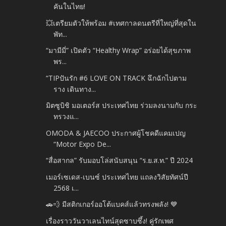
คันในไทย!
💥เตรียมตัวให้พร้อม #เทศกาลดนตรีที่ใหญ่ที่สุดใน
พัท...
“มามีมี่” เปิดตัว “Healthy Wrap” อร่อยได้สุขภาพ
พร...
“TIPปันรัก #6 LOVE ON TRACK ฉึกฉักไปตาม
ราง เดินทาง...
มิตซูบิชิ มอเตอร์ส ประเทศไทย ร่วมลงนามกับ กระ
ทรวงแ...
OMODA & JAECOO ประกาศผู้โชคดีแคมเปญ
“Motor Expo De...
“สื่อสากล” รับมอบโล่สนับสนุน “ร.ย.ส.ท.” ปี 2024
เมอร์เซเดส-เบนซ์ ประเทศไทย แถลงวิสัยทัศน์ปี
2568 เ...
🚗💨 มีสติกเกอร์ออโต้แบคส์แล้วทรงพลัง! 💙
เรื่องราววันวาเลนไทน์สุดซาบซึ้ง! คู่รักเพศ