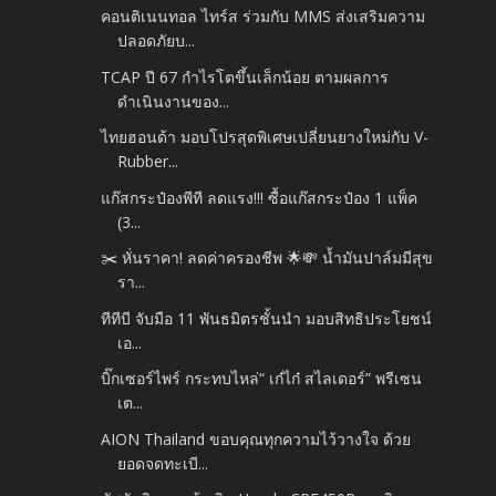
คอนติเนนทอล ไทร์ส ร่วมกับ MMS ส่งเสริมความ
ปลอดภัยบ...
TCAP ปี 67 กำไรโตขึ้นเล็กน้อย ตามผลการ
ดำเนินงานของ...
ไทยฮอนด้า มอบโปรสุดพิเศษเปลี่ยนยางใหม่กับ V-
Rubber...
แก๊สกระป๋องพีที ลดแรง!!! ซื้อแก๊สกระป๋อง 1 แพ็ค
(3...
✂️ หั่นราคา! ลดค่าครองชีพ 🌟💸 น้ำมันปาล์มมีสุข
รา...
ทีทีบี จับมือ 11 พันธมิตรชั้นนำ มอบสิทธิประโยชน์
เอ...
บิ๊กเซอร์ไพร์ กระทบไหล่“ เก๋ไก๋ สไลเดอร์” พรีเซน
เต...
AION Thailand ขอบคุณทุกความไว้วางใจ ด้วย
ยอดจดทะเบี...