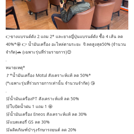
👉ยางแบรนด์ดัง 2 แถม 2* และยางญี่ปุ่นแบรนด์ดัง ซื้อ 4 เส้น ลด
40%*🤩 👉 น้ำมันเครื่อง อะไหล่ตามระยะ 🔖ลดสูงสุด50% (จำนวน
จำกัด)🚗 (เฉพาะรุ่นที่ร่วมรายการ)😊
.
หมายเหตุ*
🚩*น้ำมันเครื่อง Motul สังเคราะห์แท้ ลด 50%*
(*เฉพาะรุ่นที่ร่วมรายการเท่านั้น จำนวนจำกัด) 😘
.
🛒น้ำมันเครื่องPT สังเคราะห์แท้ ลด 50%
🛒ใบปัดน้ำฝน 1 แถม 1 🤩
🛒น้ำมันเครื่อง Eneos สังเคราะห์แท้ ลด 30%
🛒แบตเตอรี่ GS ลด 30%
🛒ผลิตภัณฑ์บำรุงรักษารถยนต์ ลด 20%