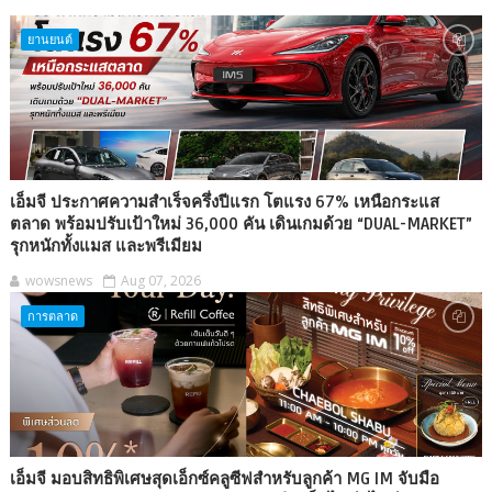
ยานยนต์
เอ็มจี ประกาศความสำเร็จครึ่งปีแรก โตแรง 67% เหนือกระแส
ตลาด พร้อมปรับเป้าใหม่ 36,000 คัน เดินเกมด้วย “DUAL-MARKET”
รุกหนักทั้งแมส และพรีเมียม
wowsnews
Aug 07, 2026
การตลาด
เอ็มจี มอบสิทธิพิเศษสุดเอ็กซ์คลูซีฟสำหรับลูกค้า MG IM จับมือ