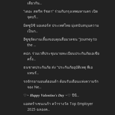
เดียวกัน...
“เดอะ สตรีท รัชดา” ร่วมกับกรุงเทพมหานคร เปิด
จุดบริ...
มิตซูบิชิ มอเตอร์ส ประเทศไทย มุ่งสนับสนุนความ
เป็นก...
อีซูซุจัดงานเลี้ยงขอบคุณสื่อมวลชน “Journey to
the ...
คปภ. ร่วมเวทีประชุมนายทะเบียนประกันภัยเอเชีย
ครั้ง...
ธนชาตประกันภัย ส่ง “ประกันภัยอุบัติเหตุ พีเอ
แทนรั...
รถจักรยานยนต์ฮอนด้า ต้อนรับเดือนแห่งความรัก
จอง Ne...
♡~ 𝑯𝒂𝒑𝒑𝒚 𝑽𝒂𝒍𝒆𝒏𝒕𝒊𝒏𝒆'𝒔 𝑫𝒂𝒚 ~♡ ปีนี...
แอสตร้าเซนเนก้า คว้ารางวัล Top Employer
2025 ฉลองค...