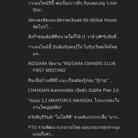
วาเลนไทน์ปีนี้ พบเรื่องราวดีๆ กับแคมเปญ ‘Love
Stor...
บัตรเครดิตและบัตรกดเงินสด ttb Global House
จัดโปรโ...
สั่งก๊าซหุงต้มพีทีขนาดใดก็ได้ (1 วาล์ว)💸รับสิทธิ์...
วาเลนไทน์นี้ บินคุ้มกับคนรู้ใจ ไปกับเวียตเจ็ทไทย
แล...
RIDDARA จัดงาน “RIDDARA OWNERS CLUB
FIRST MEETING”
สินเชื่อบ้านทีทีบี แนะเรื่องต้องรู้ก่อน “กู้ร่วม” ...
CHANGAN Automobile เปิดตัว Dubhe Plan 2.0
“Isuzu 2.2 MAXFORCE MAXDEAL โปรแรงสะใจ
งานใหญ่สุดฟิน”
สวัสดีบุรีรัมย์! “โมโตจีพี” หวดคันเร่งกระหึ่ม “มาร...
PTG ร่วมพัฒนาแรงงานไทย มอบรถบรรทุกลากจูง
แบบกึ่งพ่ว...