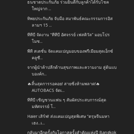
ธนชาตประกันภัย ร่วมยินดีกับลูกค้าได้รับโชค
ใหญ่จาก ...
ทิพยประกันภัย จับมือ สมาพันธ์คณะกรรมการอิส
ลามฯ 15 ...
ทีทีบี จัดงาน “ทีทีบี อัศจรรย์ เฟสติวัล” มอบโปร
โมช...
พีที สเตชั่น จัดแคมเปญมอบของพรีเมียมสุดเอ็กซ์
คลูซี...
จากผู้นำค้าปลีกด้านสุขภาพและความงาม สู่ต้นแบ
บองค์ก...
🔥สิ้นสุดการรอคอย! สายซิ่งห้ามพลาด!🔥
AUTOBACS จัดเ...
ทีทีบี เชิญชวนแฟน ๆ สัมผัสประสบการณ์สุด
มหัศจรรย์ โ...
Haier เสิร์ฟ! ส่งแคมเปญสุดพิเศษ “ตรุษจีนมหา
เฮง...เ...
กลับมาอีกครั้งกับโอกาสครั้งสำคัญแห่งปี Bangkok