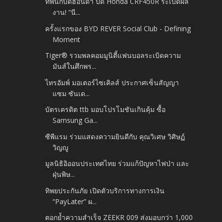
ทัพนักบิดฮอนด้า บิด Honda CRF450R ระเบิดผล
งาน! “นี...
ครั้งแรกของ BYD REVER Social Club - Defining
Moment
Tiger® รวมพลคอมมูนิตี้แฟนบอลระเบิดความ
มันส์ในศึกพร...
ไทรอัมพ์ มอเตอร์ไซเคิลส์ ประกาศเซ็นสัญญา
แซม ซันเด...
บัตรเครดิต ttb มอบโปรโมชันเกินคุ้ม ซื้อ
Samsung Ga...
ซีพีแรม ร่วมแสดงความยินดีกับ คุณวิเศษ วิศิษฏ์
วิญญู
มูลนิธิอิออนประเทศไทย ร่วมแก้ปัญหาไฟป่า และ
ฝุ่นพิษ...
ทิพยประกันภัย เปิดตัวบริการทางการเงิน
“PayLater” ผ...
ตอกย้ำความสำเร็จ ZEEKR 009 ส่งมอบกว่า 1,000