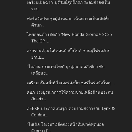
เตรียมเปิดฉาก! บุรีรัมย์สุดคึกคัก ระดมกำลังเต็ม
ระบ...
ฟอร์ดจัดประชุมผู้จำหน่าย เน้นความเป็นเลิศทั้ง
ด้านก...
ไทยฮอนด้า เปิดตัว ‘New Honda Giorno+ SC35
ThaiGP L...
สงกรานต์อุ่นใจ! ฮอนด้าบิ๊กไบค์ ชวนผู้ใช้รถจักร
ยานย...
“ไลอ้อน ประเทศไทย” มุ่งสู่อนาคตสีเขียว ขับ
เคลื่อนธ...
เตรียมกรี๊ดสนั่น! ไฮเออร์ส่งบิ๊กเซอร์ไพร์สจัดใหญ่ ...
คปภ. เร่งบูรณาการให้ความช่วยเหลือด้านประกัน
ภัยอย่า...
ZEEKR ประกาศเกมรุก! ควบรวมกิจการกับ Lynk &
Co ก่อต...
“ไมเคิล โอเว่น” อดีตกองหน้าทีมชาติฟุตบอล
อังกฤษ เปิ...