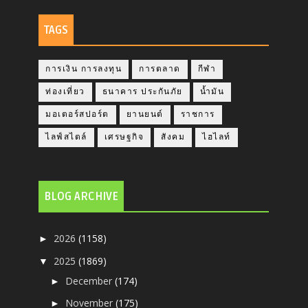
TAGS
การเงิน การลงทุน
การตลาด
กีฬา
ท่องเที่ยว
ธนาคาร ประกันภัย
น้ำมัน
มอเตอร์สปอร์ต
ยานยนต์
ราชการ
ไลฟ์สไตล์
เศรษฐกิจ
สังคม
ไฮไลท์
BLOG ARCHIVE
2026
(1158)
►
2025
(1869)
▼
December
(174)
►
November
(175)
►