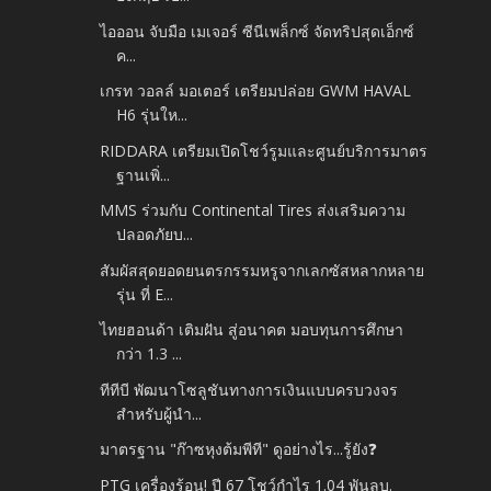
ไอออน จับมือ เมเจอร์ ซีนีเพล็กซ์ จัดทริปสุดเอ็กซ์
ค...
เกรท วอลล์ มอเตอร์ เตรียมปล่อย GWM HAVAL
H6 รุ่นให...
RIDDARA เตรียมเปิดโชว์รูมและศูนย์บริการมาตร
ฐานเพิ่...
MMS ร่วมกับ Continental Tires ส่งเสริมความ
ปลอดภัยบ...
สัมผัสสุดยอดยนตรกรรมหรูจากเลกซัสหลากหลาย
รุ่น ที่ E...
ไทยฮอนด้า เติมฝัน สู่อนาคต มอบทุนการศึกษา
กว่า 1.3 ...
ทีทีบี พัฒนาโซลูชันทางการเงินแบบครบวงจร
สำหรับผู้นำ...
มาตรฐาน "ก๊าซหุงต้มพีที" ดูอย่างไร...รู้ยัง❓
PTG เครื่องร้อน! ปี 67 โชว์กำไร 1.04 พันลบ.