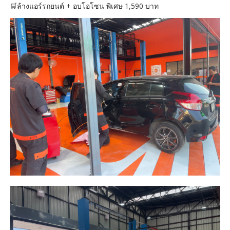
🛒ล้างแอร์รถยนต์ + อบโอโซน พิเศษ 1,590 บาท