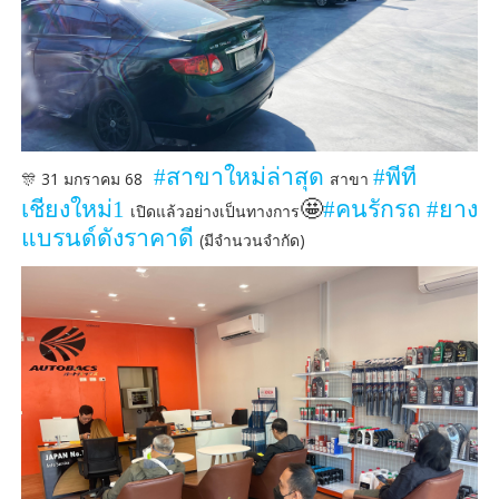
#
สาขาใหม่ล่าสุด
#
พีที
🎊 31 มกราคม 68
สาขา
🤩
เชียงใหม่
1
#
คนรักรถ
#
ยาง
เปิดแล้วอย่างเป็นทางการ
แบรนด์ดังราคาดี
(มีจำนวนจำกัด)