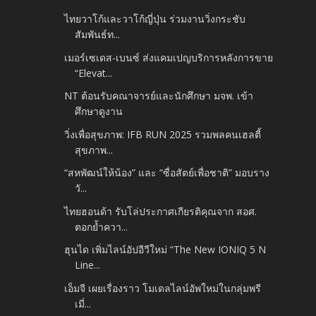
ไทยวาโก้และวาโก้ญี่ปุ่น ร่วมงานวิ่งกระชับ
สัมพันธ์ท...
เมอร์เซเดส-เบนซ์ ส่งแคมเปญบริการหลังการขาย
“Elevat...
NT ต้อนรับคณาจารย์และนักศึกษา มจพ. เข้า
ศึกษาดูงาน
วิ่งเพื่อสุขภาพ: IFB RUN 2025 รวมพลคนเฮลตี้
สุขภาพ...
“สหพัฒน์ให้น้อง” และ “ซื่อสัตย์เพื่อชาติ” มอบราง
วั...
ไทยฮอนด้า รับโล่ประกาศเกียรติคุณจาก สอศ.
ตอกย้ำควา...
ฮุนได เพิ่มไลน์อัปอีวีใหม่ “The New IONIQ 5 N
Line...
เอ็มจี เผยเรื่องราว โมเดลไลน์อัพใหม่ในกลุ่มพรี
เมี่...