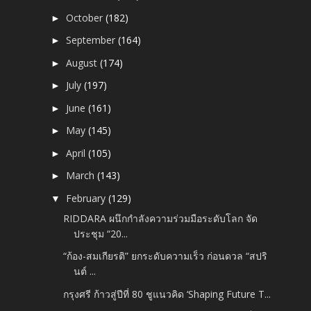
October
(182)
►
September
(164)
►
August
(174)
►
July
(197)
►
June
(161)
►
May
(145)
►
April
(105)
►
March
(143)
►
February
(129)
▼
RIDDARA ผนึกกำลังความร่วมมือระดับโลก จัด
ประชุม “20...
“ก้อง-สมเกียรติ” ยกระดับความเร็ว ก่อนดวล “สปริ
นต์ ...
กรุงศรี ก้าวสู่ปีที่ 80 ชูแนวคิด ‘Shaping Future T...