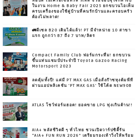
ท็อปส์ ในเครือเซ็นทรัล รีเทล ชวนช้อปจุใจกลางปี
ในงาน Home & Baby Fair 2025 ยกขบวนไอเท็ม
ครบเครื่องของใช้คู่บ้านที่คนรักบ้านและครอบครัว
ต้องไม่พลาด!
🚛ดีเซล B20 เติมได้แล้ว! PT มีจำหน่าย 10 สาขา
แรก ถูกกว่า B7 ถึง 7 บาท/ลิตร
Compact Family Club ฟอร์มกระหึ่ม! ยกขบวน
ขึ้นแท่นแชมป์ประจำปี Toyota Gazoo Racing
Motorsport 2023
ลดคุ้มทั้งปี! แค่มี PT MAX GAS เมื่อสั่งก๊าซหุงต้มพีที
ผ่านแอปพลิเคชัน 'PT MAX GAS' ใช้โค้ด NEW90B
ATLAS โชว์ฟอร์มฮอต! ยอดขาย LPG พุ่งเกินต้าน!!
AIA+ พลัสชีวิตดี ๆ ทั่วไทย ชวนเปิดวาร์ปซิตี้รัน
“AIA+ FUN RUN 2026” เตรียมรองเท้าวิ่งให้พร้อม