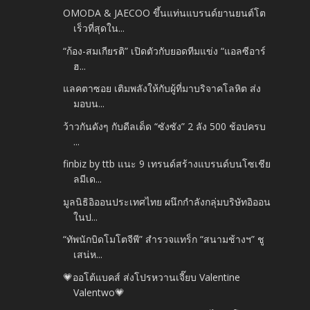
OMODA & JAECOO ขึ้นแท่นแบรนด์ยานยนต์โต
เร็วที่สุดใน...
“ก้อง-สมเกียรติ” เปิดตัวกับยอดทีมแข่ง “แอลซีอาร์
ฮ...
แลคตาซอย เติมพลังให้กับผู้ที่มาบริจาคโลหิต ส่ง
มอบน...
ว้าวกันดังๆ กับดีลเด็ด “ซังซัง” 2 ลัง 500 ช้อปครบ
...
finbiz by ttb แนะ 9 เทรนด์สร้างแบรนด์บนโซเชีย
ลมีเด...
มูลนิธิอิออนประเทศไทย ผนึกกำลังกลุ่มบริษัทอิออน
ในป...
“ทัพนักบิดโมโตจีพี” สำรวจแทร็ก “สนามช้างฯ” ชู
เสน่ห...
💗ออโต้แบคส์ ส่งโปรหวานเจี๊ยบ Valentine
Valentwo💗