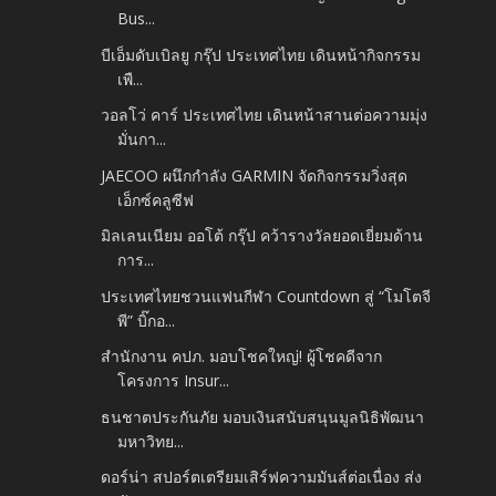
Bus...
บีเอ็มดับเบิลยู กรุ๊ป ประเทศไทย เดินหน้ากิจกรรม
เพื...
วอลโว่ คาร์ ประเทศไทย เดินหน้าสานต่อความมุ่ง
มั่นกา...
JAECOO ผนึกกำลัง GARMIN จัดกิจกรรมวิ่งสุด
เอ็กซ์คลูซีฟ
มิลเลนเนียม ออโต้ กรุ๊ป คว้ารางวัลยอดเยี่ยมด้าน
การ...
ประเทศไทยชวนแฟนกีฬา Countdown สู่ “โมโตจี
พี” บิ๊กอ...
สำนักงาน คปภ. มอบโชคใหญ่! ผู้โชคดีจาก
โครงการ Insur...
ธนชาตประกันภัย มอบเงินสนับสนุนมูลนิธิพัฒนา
มหาวิทย...
ดอร์น่า สปอร์ตเตรียมเสิร์ฟความมันส์ต่อเนื่อง ส่ง