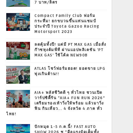
7 บาท/ลิตร
Compact Family Club ฟอร์ม
กระหึ่ม! ยกขบวนขึ้นแท่นแชมป์
ประจำปี Toyota Gazoo Racing
Motorsport 2023
ลดคุ้มทั้งปี! แค่มี PT MAX GAS เมื่อสั่ง
ก๊าซหุงต้มพีที ผ่านแอปพลิเคชัน 'PT
MAX GAS' ใช้โค้ด NEW90B
ATLAS โชว์ฟอร์มฮอต! ยอดขาย LPG
พุ่งเกินต้าน!!
AIA+ พลัสชีวิตดี ๆ ทั่วไทย ชวนเปิด
วาร์ปซิตี้รัน “AIA+ FUN RUN 2026”
เตรียมรองเท้าวิ่งให้พร้อม แล้วมาวิ่ง
ฟิน กินเที่ยว... 4 จังหวัด 4 ภาค ทั่ว
ไทย!
ปักหมุด 1-5 ก.ค.นี้! FAST AUTO
SHOW 2026 ชู “ดีลแรงจัดเต็มทั้ง