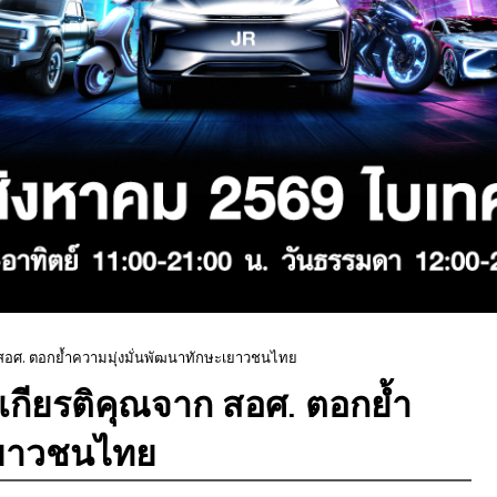
 สอศ. ตอกย้ำความมุ่งมั่นพัฒนาทักษะเยาวชนไทย
เกียรติคุณจาก สอศ. ตอกย้ำ
เยาวชนไทย