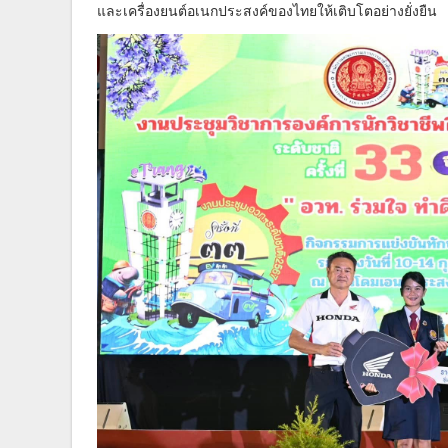
และเครื่องยนต์อเนกประสงค์ของไทยให้เติบโตอย่างยั่งยืน