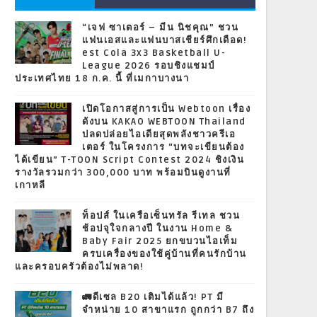
“เจฟ ซาเตอร์ – มีน นิชคุณ” ชวน
แฟนเอสและแฟนบาสเชียร์ศึกเดือด!
est Cola 3x3 Basketball U-
League 2026 รอบชิงแชมป์
ประเทศไทย 18 ก.ค. นี้ ที่เมกาบางนา
เปิดโอกาสสู่การเป็น Webtoon เรื่อง
ดังบน KAKAO WEBTOON Thailand
ปลดปล่อยไอเดียสุดพลังชาวครีเอ
เตอร์ ในโครงการ “บทจะเขียนต้อง
ได้เขียน” T-TOON Script Contest 2024 ชิงเงิน
รางวัลรวมกว่า 300,000 บาท พร้อมบินดูงานที่
เกาหลี
ท็อปส์ ในเครือเซ็นทรัล รีเทล ชวน
ช้อปจุใจกลางปี ในงาน Home &
Baby Fair 2025 ยกขบวนไอเท็ม
ครบเครื่องของใช้คู่บ้านที่คนรักบ้าน
และครอบครัวต้องไม่พลาด!
🚛ดีเซล B20 เติมได้แล้ว! PT มี
จำหน่าย 10 สาขาแรก ถูกกว่า B7 ถึง