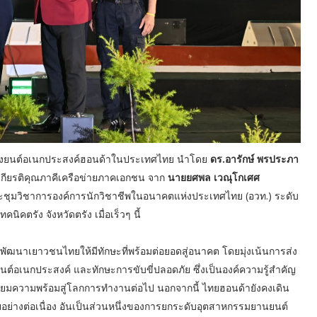
ื่องยนต์อเนกประสงค์ฮอนด้าในประเทศไทย นำโดย
ดร.อารักษ์ พรประภา
เกียรติคุณภาคีเครือข่ายภาคเอกชน จาก
นายยศพล เวณุโกเศศ
ชุมวิชาการองค์การนักวิชาชีพในอนาคตแห่งประเทศไทย (อวท.) ระดับ
คนิคตรัง จังหวัดตรัง เมื่อเร็วๆ นี้
พัฒนาเยาวชนไทยให้มีทักษะที่พร้อมต่อยอดสู่อนาคต โดยมุ่งเน้นการส่ง
งยนต์อเนกประสงค์ และทักษะการขับขี่ปลอดภัย ซึ่งเป็นองค์ความรู้สำคัญ
ตรียมความพร้อมสู่โลกการทำงานต่อไป นอกจากนี้ ไทยฮอนด้ายังคงเดิน
ย่างต่อเนื่อง อันเป็นส่วนหนึ่งของการยกระดับอุตสาหกรรมยานยนต์