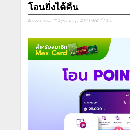
โอนยิ่งได้คืน
wowsnews
2 years ago
การตลาด,
น้ำมัน,