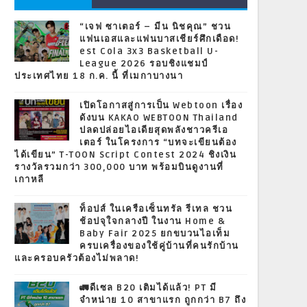
“เจฟ ซาเตอร์ – มีน นิชคุณ” ชวน
แฟนเอสและแฟนบาสเชียร์ศึกเดือด!
est Cola 3x3 Basketball U-
League 2026 รอบชิงแชมป์
ประเทศไทย 18 ก.ค. นี้ ที่เมกาบางนา
เปิดโอกาสสู่การเป็น Webtoon เรื่อง
ดังบน KAKAO WEBTOON Thailand
ปลดปล่อยไอเดียสุดพลังชาวครีเอ
เตอร์ ในโครงการ “บทจะเขียนต้อง
ได้เขียน” T-TOON Script Contest 2024 ชิงเงิน
รางวัลรวมกว่า 300,000 บาท พร้อมบินดูงานที่
เกาหลี
ท็อปส์ ในเครือเซ็นทรัล รีเทล ชวน
ช้อปจุใจกลางปี ในงาน Home &
Baby Fair 2025 ยกขบวนไอเท็ม
ครบเครื่องของใช้คู่บ้านที่คนรักบ้าน
และครอบครัวต้องไม่พลาด!
🚛ดีเซล B20 เติมได้แล้ว! PT มี
จำหน่าย 10 สาขาแรก ถูกกว่า B7 ถึง