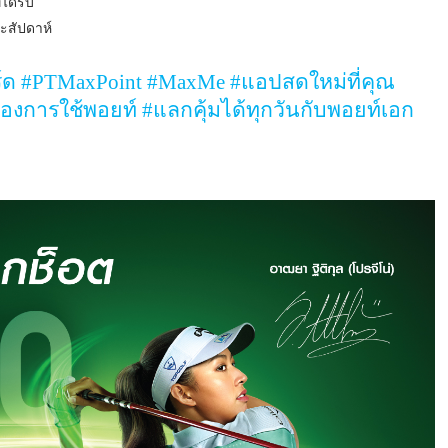
ได้รับ
ะสัปดาห์
ร์ด
#PTMaxPoint #MaxMe #
แอปสดใหม่ที่คุณ
องการใช้พอยท์
#
แลกคุ้มได้ทุกวันกับพอยท์เอก