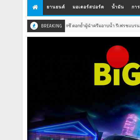
ยานยนต์
มอเตอร์สปอร์ต
น้ำมัน
กา
โชกุบุสซึ ตอกย้ำผู้นำครีมอาบน้ำ รีเฟรชแบรนด์ครั้งใหญ่ มุ่
BREAKING
การตลาด