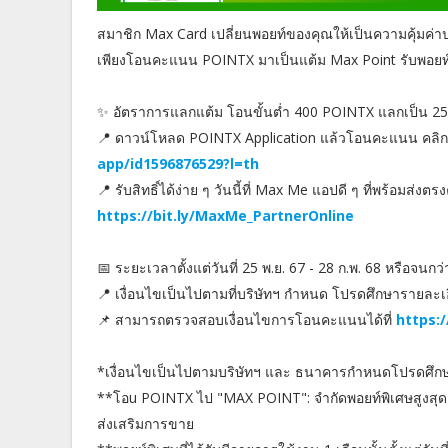
สมาชิก Max Card เปลี่ยนพอยท์ของคุณให้เป็นความคุ้มค่า
เพียงโอนคะแนน POINTX มาเป็นแต้ม Max Point รับพอยท
✨ อัตราการแลกแต้ม โอนขั้นต่ำ 400 POINTX แลกเป็น 25
📍 ดาวน์โหลด POINTX Application แล้วโอนคะแนน คลิก 
app/id1596876529?l=th
📍 รับสิทธิ์ได้ง่าย ๆ วันนี้ที่ Max Me แอปดี ๆ ที่พร้อมส่งตร
https://bit.ly/MaxMe_PartnerOnline
📅 ระยะเวลาตั้งแต่วันที่ 25 พ.ย. 67 - 28 ก.พ. 68 หรือจนก
📍 เงื่อนไขเป็นไปตามที่บริษัทฯ กำหนด โปรดศึกษารายละ
📌 สามารถตรวจสอบเงื่อนไขการโอนคะแนนได้ที่
https:
*เงื่อนไขเป็นไปตามบริษัทฯ และ ธนาคารกำหนดโปรดศึก
**โอu POINTX ไป "MAX POINT": จำกัดพอยท์พิเศษสูงสุ
ส่งเสริมการขาย