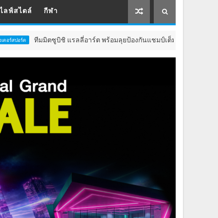
ไลฟ์สไตล์
กีฬา
มิตซูบิชิ แรลลี่อาร์ต พร้อมลุยป้องกันแชมป์เต็มพิกัด ในศึกเอเชีย ครอสคันทรี