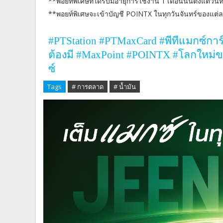
**พอยท์พิเศษที่ได้รับมีอายุการใช้งาน 1 เดือนนั้นตั้งแต่วันที่
**พอยท์พิเศษจะเข้าบัญชี POINTX ในทุกวันจันทร์ของแต่ล
#PTStation #PTMaxCard #
พีทีแมกซ์กา
ต้องมี
#MaxPoint #POINTX #
โลกใหม่ข
ซ์
Tags
# การตลาด
# น้ำมัน