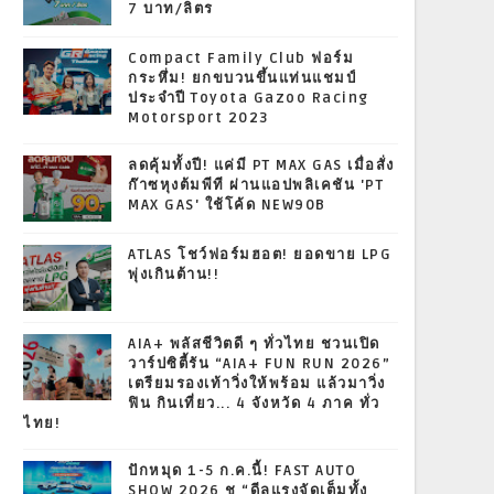
7 บาท/ลิตร
Compact Family Club ฟอร์ม
กระหึ่ม! ยกขบวนขึ้นแท่นแชมป์
ประจำปี Toyota Gazoo Racing
Motorsport 2023
ลดคุ้มทั้งปี! แค่มี PT MAX GAS เมื่อสั่ง
ก๊าซหุงต้มพีที ผ่านแอปพลิเคชัน 'PT
MAX GAS' ใช้โค้ด NEW90B
ATLAS โชว์ฟอร์มฮอต! ยอดขาย LPG
พุ่งเกินต้าน!!
AIA+ พลัสชีวิตดี ๆ ทั่วไทย ชวนเปิด
วาร์ปซิตี้รัน “AIA+ FUN RUN 2026”
เตรียมรองเท้าวิ่งให้พร้อม แล้วมาวิ่ง
ฟิน กินเที่ยว... 4 จังหวัด 4 ภาค ทั่ว
ไทย!
ปักหมุด 1-5 ก.ค.นี้! FAST AUTO
SHOW 2026 ชู “ดีลแรงจัดเต็มทั้ง