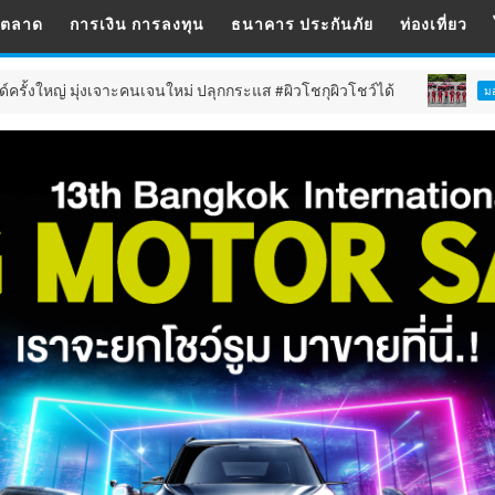
รตลาด
การเงิน การลงทุน
ธนาคาร ประกันภัย
ท่องเที่ยว
งเจาะคนเจนใหม่ ปลุกกระแส #ผิวโชกุผิวโชว์ได้
ทีม
มอเตอร์สปอร์ต