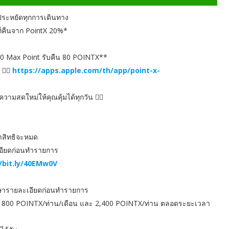
ประหยัดทุกการเดินทาง
์คืนจาก PointX 20%*
0 Max Point รับคืน 80 POINTX**
👉🏻
https://apps.apple.com/th/app/point-x-
งความสดใหม่ให้คุณคุ้มได้ทุกวัน 👉🏻
ว่าสิทธิจะหมด
เอียดก่อนทำรายการ
//bit.ly/40EMw0V
ษารายละเอียดก่อนทำรายการ
ด 800 POINTX/ท่าน/เดือน และ 2,400 POINTX/ท่าน ตลอดระยะเวลา