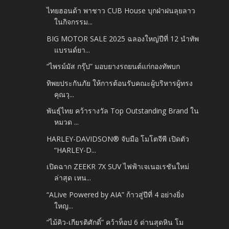
ไทยฮอนด้า พาชาว CUB House บุกฝ่าฝนลุยลาว
ในกิจกรรม...
BIG MOTOR SALE 2025 ฉลองใหญ่ปีที่ 12 นำทัพ
แบรนด์ยา...
“ไพรม์มัส กรุ๊ป” มอบยางรถยนต์แก่กองทัพบก
ทิพยประกันภัย ให้การต้อนรับคณะผู้บริหารผู้ทรง
คุณวุ...
พันธุ์ไทย คว้ารางวัล Top Outstanding Brand ใน
หมวด ...
HARLEY-DAVIDSON® จับมือ โมโตจีพี เปิดตัว
“HARLEY-D...
เปิดฉาก ZEEKR 7X SUV ไฟฟ้าเจเนอเรชันใหม่
ล่าสุด เหน...
“ALive Powered by AIA” ก้าวสู่ปีที่ 4 อย่างยิ่ง
ใหญ...
“ไม้คิว-เกียรติศักดิ์” คว้าท็อป 6 ด่านสุดหิน โม