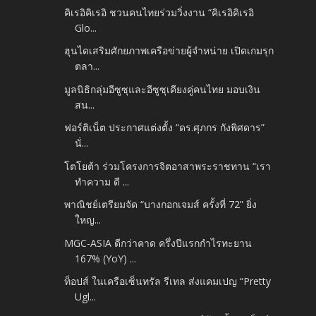
คิเรอิคิเรอิ ชวนคนไทยร่วมวิ่งงาน “คิเรอิคิเรอิ
Glo...
ฮุนไดเสริมศักยภาพเครือข่ายผู้จำหน่าย เปิดเกมรุก
ตลา...
มูลนิธิกลุ่มอีซูซุและอีซูซุเคียงคู่คนไทย มอบเงิน
สน...
ฟอร์ติเน็ต ประกาศแต่งตั้ง “ดร.ศุภกร กังพิศดาร”
นั่...
โตโยต้า ร่วมโครงการจิตอาสาพระราชทาน “เรา
ทำความ ดี ...
พาณิชย์เตรียมจัด “บางกอกเจมส์ ครั้งที่ 72” ยิ่ง
ใหญ...
MGC-ASIA ดีกว่าคาด ครึ่งปีแรกกำไรทะยาน
167% (YoY) ...
ท็อปส์ ในเครือเซ็นทรัล รีเทล ส่งแคมเปญ “Pretty
Ugl...