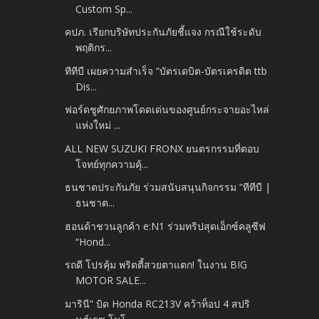
Custom Sp...
คปภ. เรียกบริษัทประกันภัยชี้แจง กรณีใช้ระดับ
พฤติกร...
ทีทีบี เผยความสำเร็จ “บัตรเดบิต-บัตรเครดิต ttb
Dis...
ฟอร์ดชูศักยภาพโดดเด่นของศูนย์กระจายอะไหล่
แห่งใหม่ ...
ALL NEW SUZUKI FRONX ยนตรกรรมที่ตอบ
โจทย์ทุกความคุ้...
ธนชาตประกันภัย ร่วมสนับสนุนกิจกรรม “ทีทีบี |
ธนชาต...
ฮอนด้าชวนลูกค้า e:N1 ร่วมทริปสุดเอ็กซ์คลูซีฟ
“Hond...
รถดี โปรคุ้ม พริตตี้สวยตาแตก! ในงาน BIG
MOTOR SALE...
มารินี” บิด Honda RC213V คว้าท็อป 4 สปริ