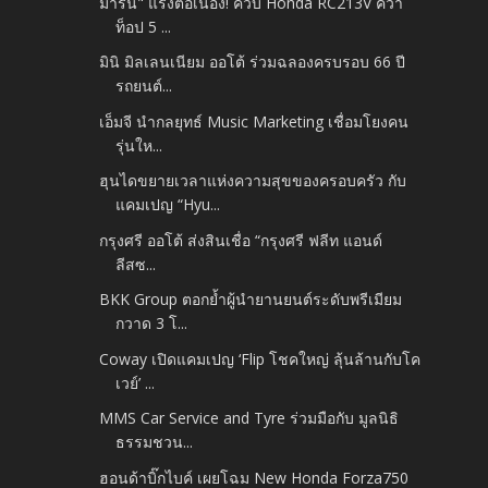
มารินี" แรงต่อเนื่อง! ควบ Honda RC213V คว้า
ท็อป 5 ...
มินิ มิลเลนเนียม ออโต้ ร่วมฉลองครบรอบ 66 ปี
รถยนต์...
เอ็มจี นำกลยุทธ์ Music Marketing เชื่อมโยงคน
รุ่นให...
ฮุนไดขยายเวลาแห่งความสุขของครอบครัว กับ
แคมเปญ “Hyu...
กรุงศรี ออโต้ ส่งสินเชื่อ “กรุงศรี ฟลีท แอนด์
ลีสซ...
BKK Group ตอกย้ำผู้นำยานยนต์ระดับพรีเมียม
กวาด 3 โ...
Coway เปิดแคมเปญ ‘Flip โชคใหญ่ ลุ้นล้านกับโค
เวย์’ ...
MMS Car Service and Tyre ร่วมมือกับ มูลนิธิ
ธรรมชวน...
ฮอนด้าบิ๊กไบค์ เผยโฉม New Honda Forza750