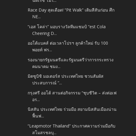
นต์เรซ โมโ...
Race Day สุดเดือด! “Pit Walk” เติมสีสันก่อน ศึก
NE...
“เอส โคล่า” มอบรางวัลทีมแชมป์ “est Cola
Cheering D...
ออโต้แบคส์ ต่อเวลาโปรฯ ลูกค้าใหม่ รับ 100
พอยท์ ฟร...
รองนายกรัฐมนตรีและรัฐมนตรีว่าการกระทรวง
คมนาคม ชมง...
มิตซูบิชิ มอเตอร์ส ประเทศไทย ชวนสัมผัส
ประสบการณ์ ”...
กรุงศรี ออโต้ สานต่อกิจกรรม “ชุบชีวิต – ส่งต่อเฟ
อร...
นิสสัน ประเทศไทย ร่วมมือ สยามนิสสันเมืองน่าน
ฟื้นฟ...
“Leapmotor Thailand” ประกาศความร่วมมือกับ
สโมสรชลบุ...