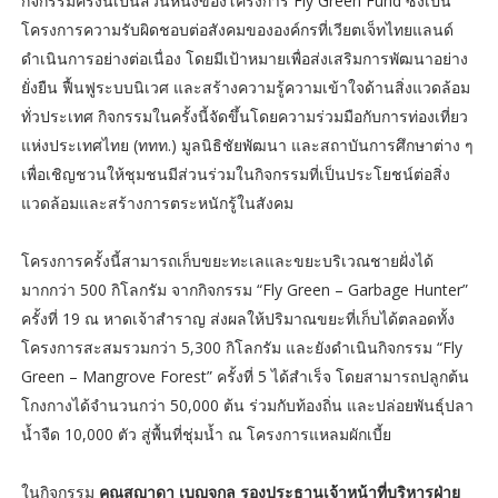
กิจกรรมครั้งนี้เป็นส่วนหนึ่งของโครงการ Fly Green Fund ซึ่งเป็น
โครงการความรับผิดชอบต่อสังคมขององค์กรที่เวียตเจ็ทไทยแลนด์
ดำเนินการอย่างต่อเนื่อง โดยมีเป้าหมายเพื่อส่งเสริมการพัฒนาอย่าง
ยั่งยืน ฟื้นฟูระบบนิเวศ และสร้างความรู้ความเข้าใจด้านสิ่งแวดล้อม
ทั่วประเทศ กิจกรรมในครั้งนี้จัดขึ้นโดยความร่วมมือกับการท่องเที่ยว
แห่งประเทศไทย (ททท.) มูลนิธิชัยพัฒนา และสถาบันการศึกษาต่าง ๆ
เพื่อเชิญชวนให้ชุมชนมีส่วนร่วมในกิจกรรมที่เป็นประโยชน์ต่อสิ่ง
แวดล้อมและสร้างการตระหนักรู้ในสังคม
โครงการครั้งนี้สามารถเก็บขยะทะเลและขยะบริเวณชายฝั่งได้
มากกว่า 500 กิโลกรัม จากกิจกรรม “Fly Green – Garbage Hunter”
ครั้งที่ 19 ณ หาดเจ้าสำราญ ส่งผลให้ปริมาณขยะที่เก็บได้ตลอดทั้ง
โครงการสะสมรวมกว่า 5,300 กิโลกรัม และยังดำเนินกิจกรรม “Fly
Green – Mangrove Forest” ครั้งที่ 5 ได้สำเร็จ โดยสามารถปลูกต้น
โกงกางได้จำนวนกว่า 50,000 ต้น ร่วมกับท้องถิ่น และปล่อยพันธุ์ปลา
น้ำจืด 10,000 ตัว สู่พื้นที่ชุ่มน้ำ ณ โครงการแหลมผักเบี้ย
ในกิจกรรม
คุณสญาดา เบญจกุล รองประธานเจ้าหน้าที่บริหารฝ่าย