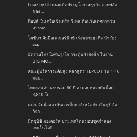
finbiz by ttb แนะเปิดประตูโอกาสธุรกิจ ด้วยพลัง
ของ ...
ท็อปส์ ในเครือเซ็นทรัล รีเทล ต้อนรับเทศกาลวัน
สารทจ...
โตชิบา จับมือเนเจอร์นิกซ์ เร่งขยายธุรกิจ นำร่อง
ทดล...
มัดรวมโปรโมชั่นจูงใจ กระตุ้นกำลังซื้อ ในงาน
BIG MO...
คณะผู้บริหารระดับสูง หลักสูตร TEPCOT รุ่น 1-16
มอบ...
ไทยฮอนด้า ครบรอบ 60 ปี ส่งมอบหมวกกันน็อก
3,810 ใบ ...
คปภ. จับมือสถาบันการศึกษาจังหวัดปราจีนบุรี จัด
กิจก...
มิตซูบิชิ มอเตอร์ส ประเทศไทย มอบชุดจำลอง
เทคโนโลยี ...