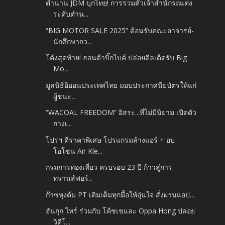
ตำนาน JDM บุกไทย! การรวมตัวเจ้าสำนักรถแต่ง
ระดับตำน...
“BIG MOTOR SALE 2025” ต้อนรับคณะอาจารย์-
นักศึกษากว...
โค้งสุดท้าย! ฮอนด้าบิ๊กไบค์ ปล่อยดีลเด็ดรับ Big
Mo...
มูลนิธิอิออนประเทศไทย มอบประกาศนียบัตรให้แก่
ผู้ชนะ...
“WACOAL FREEDOM” อิสระ...ที่ไม่มีนิยาม เปิดตัว
กางเ...
โปรฯ ดีราคาพิเศษ โปรแกรมล้างแอร์ + อบ
โอโซน Air Kle...
กรมการท่องเที่ยว ครบรอบ 23 ปี ก้าวสู่การ
ทรานส์ฟอร์...
ก๊าซหุงต้ม PT เติมเต็มทุกมื้อให้อุ่นใจ สั่งผ่านแอป...
ฮันกุก ไทร์ ร่วมกับ โค้ชเชและ Oppa Hong ปล่อย
วิดีโ...