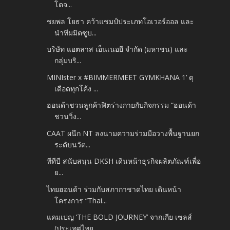
โตจ...
ชยพล โยธา คว้าแชมป์ประเภทโอเวอร์ออล และ
นำทีมมิตซูบ...
บริษัท แอตลาส เอ็นเนอยี จำกัด (มหาชน) และ
กลุ่มบริ...
MINIster x #BIMMERMEET GYMKHANA 1’ ดุ
เดือดทุกโค้ง ...
ฮอนด้าชวนลูกค้าฟิตร่างกายกับกิจกรรม “ฮอนด้า
ชวนวิ่ง...
CAAT ผนึก NT ลงนามความร่วมมือวางพื้นฐานยก
ระดับนวัต...
ทีทีบี สนับสนุน DKSH เดินหน้าธุรกิจผลิตภัณฑ์เพื่อ
ย...
ไทยฮอนด้า ร่วมกับสภากาชาดไทย เดินหน้า
โครงการ “Thai...
แคมเปญ ‘THE BOLD JOURNEY’ จากเกีย เซลส์
(ประเทศไทย...