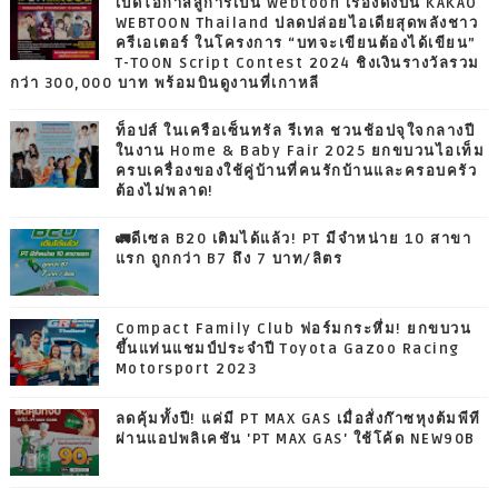
เปิดโอกาสสู่การเป็น Webtoon เรื่องดังบน KAKAO
WEBTOON Thailand ปลดปล่อยไอเดียสุดพลังชาว
ครีเอเตอร์ ในโครงการ “บทจะเขียนต้องได้เขียน”
T-TOON Script Contest 2024 ชิงเงินรางวัลรวม
กว่า 300,000 บาท พร้อมบินดูงานที่เกาหลี
ท็อปส์ ในเครือเซ็นทรัล รีเทล ชวนช้อปจุใจกลางปี
ในงาน Home & Baby Fair 2025 ยกขบวนไอเท็ม
ครบเครื่องของใช้คู่บ้านที่คนรักบ้านและครอบครัว
ต้องไม่พลาด!
🚛ดีเซล B20 เติมได้แล้ว! PT มีจำหน่าย 10 สาขา
แรก ถูกกว่า B7 ถึง 7 บาท/ลิตร
Compact Family Club ฟอร์มกระหึ่ม! ยกขบวน
ขึ้นแท่นแชมป์ประจำปี Toyota Gazoo Racing
Motorsport 2023
ลดคุ้มทั้งปี! แค่มี PT MAX GAS เมื่อสั่งก๊าซหุงต้มพีที
ผ่านแอปพลิเคชัน 'PT MAX GAS' ใช้โค้ด NEW90B