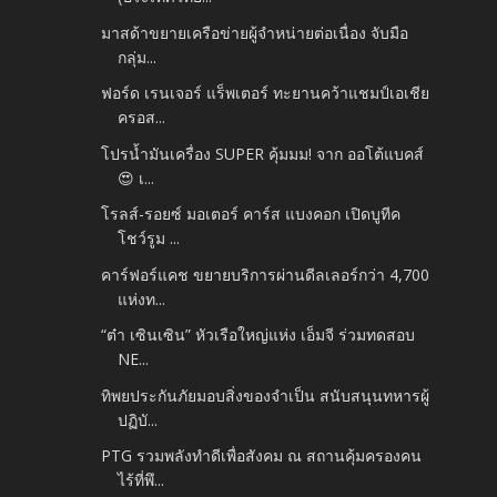
มาสด้าขยายเครือข่ายผู้จำหน่ายต่อเนื่อง จับมือ
กลุ่ม...
ฟอร์ด เรนเจอร์ แร็พเตอร์ ทะยานคว้าแชมป์เอเชีย
ครอส...
โปรน้ำมันเครื่อง SUPER คุ้มมม! จาก ออโต้แบคส์
😍 เ...
โรลส์-รอยซ์ มอเตอร์ คาร์ส แบงคอก เปิดบูทีค
โชว์รูม ...
คาร์ฟอร์แคช ขยายบริการผ่านดีลเลอร์กว่า 4,700
แห่งท...
“ต๋า เซินเซิน” หัวเรือใหญ่แห่ง เอ็มจี ร่วมทดสอบ
NE...
ทิพยประกันภัยมอบสิ่งของจำเป็น สนับสนุนทหารผู้
ปฏิบั...
PTG รวมพลังทำดีเพื่อสังคม ณ สถานคุ้มครองคน
ไร้ที่พึ...