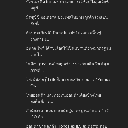
บัตรเครดิต ttb มอบประสบการณ์ช้อปปิ้งสุดเอ็กซ์
คลูซี...
มิตซูบิชิ มอเตอร์ส ประเทศไทย พาลูกค้าร่วมเป็น
สักขี...
ก้อง-สมเกียรติ" บินสเปน เข้าโปรแกรมฟื้นฟู
ร่างกาย เ...
ฮันกุก ไทร์ ได้รับเลือกให้เป็นแบรนด์ยางมาตรฐาน
จากโ...
ไลอ้อน (ประเทศไทย) คว้า 2 รางวัลผลิตภัณฑ์สุข
ภาพดีเ...
ไพรม์มัส กรุ๊ป เปิดศึกดวลวงสวิง รายการ “Primus
Cha...
ไทยฮอนด้า และกองทุนฮอนด้าเคียงข้างไทย
ลงพื้นที่ภาค...
สำนักงาน คปภ. ยกระดับสู่มาตรฐานสากล คว้า 2
ISO ด้า...
ฮอนด้าชวนลูกค้า Honda e:HEV สมัครร่วมทริป