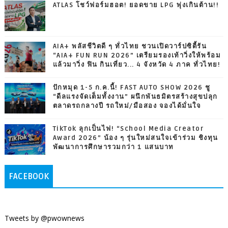
ATLAS โชว์ฟอร์มฮอต! ยอดขาย LPG พุ่งเกินต้าน!!
AIA+ พลัสชีวิตดี ๆ ทั่วไทย ชวนเปิดวาร์ปซิตี้รัน
“AIA+ FUN RUN 2026” เตรียมรองเท้าวิ่งให้พร้อม
แล้วมาวิ่ง ฟิน กินเที่ยว... 4 จังหวัด 4 ภาค ทั่วไทย!
ปักหมุด 1-5 ก.ค.นี้! FAST AUTO SHOW 2026 ชู
“ดีลแรงจัดเต็มทั้งงาน” ผนึกพันธมิตรสร้างสุขปลุก
ตลาดรถกลางปี รถใหม่/มือสอง จองได้มั่นใจ
TikTok ลุกเป็นไฟ! “School Media Creator
Award 2026” น้อง ๆ รุ่นใหม่สนใจเข้าร่วม ชิงทุน
พัฒนาการศึกษารวมกว่า 1 แสนบาท
FACEBOOK
Tweets by @pwownews