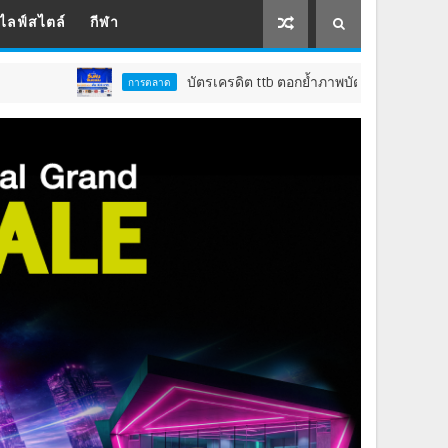
ไลฟ์สไตล์
กีฬา
บัตรเครดิต ttb ตอกย้ำภาพบัตรเครดิตของสายกินตัวจริง ส่งแคมเป
การตลาด