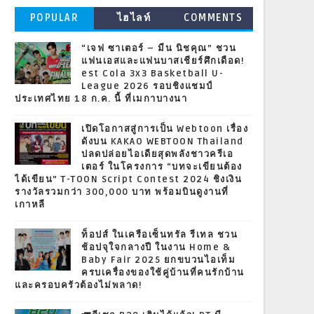
POPULAR
ไฮไลท์
COMMENTS
“เจฟ ซาเตอร์ – มีน นิชคุณ” ชวน
แฟนเอสและแฟนบาสเชียร์ศึกเดือด!
est Cola 3x3 Basketball U-
League 2026 รอบชิงแชมป์
ประเทศไทย 18 ก.ค. นี้ ที่เมกาบางนา
เปิดโอกาสสู่การเป็น Webtoon เรื่อง
ดังบน KAKAO WEBTOON Thailand
ปลดปล่อยไอเดียสุดพลังชาวครีเอ
เตอร์ ในโครงการ “บทจะเขียนต้อง
ได้เขียน” T-TOON Script Contest 2024 ชิงเงิน
รางวัลรวมกว่า 300,000 บาท พร้อมบินดูงานที่
เกาหลี
ท็อปส์ ในเครือเซ็นทรัล รีเทล ชวน
ช้อปจุใจกลางปี ในงาน Home &
Baby Fair 2025 ยกขบวนไอเท็ม
ครบเครื่องของใช้คู่บ้านที่คนรักบ้าน
และครอบครัวต้องไม่พลาด!