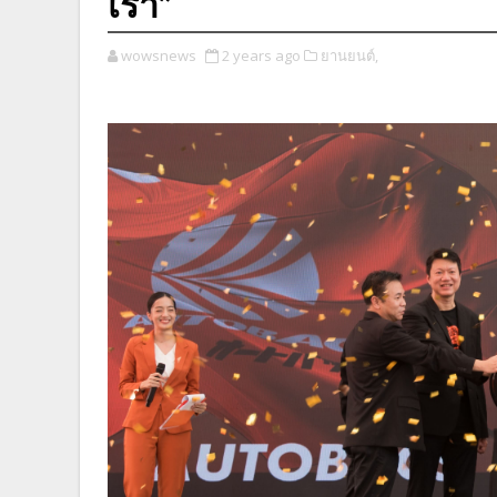
เรา”
wowsnews
2 years ago
ยานยนต์,