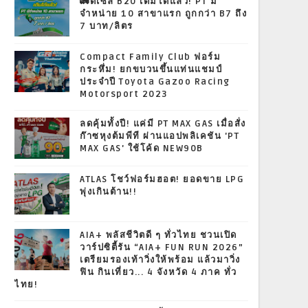
🚛ดีเซล B20 เติมได้แล้ว! PT มี
จำหน่าย 10 สาขาแรก ถูกกว่า B7 ถึง
7 บาท/ลิตร
Compact Family Club ฟอร์ม
กระหึ่ม! ยกขบวนขึ้นแท่นแชมป์
ประจำปี Toyota Gazoo Racing
Motorsport 2023
ลดคุ้มทั้งปี! แค่มี PT MAX GAS เมื่อสั่ง
ก๊าซหุงต้มพีที ผ่านแอปพลิเคชัน 'PT
MAX GAS' ใช้โค้ด NEW90B
ATLAS โชว์ฟอร์มฮอต! ยอดขาย LPG
พุ่งเกินต้าน!!
AIA+ พลัสชีวิตดี ๆ ทั่วไทย ชวนเปิด
วาร์ปซิตี้รัน “AIA+ FUN RUN 2026”
เตรียมรองเท้าวิ่งให้พร้อม แล้วมาวิ่ง
ฟิน กินเที่ยว... 4 จังหวัด 4 ภาค ทั่ว
ไทย!