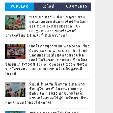
POPULAR
ไฮไลท์
COMMENTS
“เจฟ ซาเตอร์ – มีน นิชคุณ” ชวน
แฟนเอสและแฟนบาสเชียร์ศึกเดือด!
est Cola 3x3 Basketball U-
League 2026 รอบชิงแชมป์
ประเทศไทย 18 ก.ค. นี้ ที่เมกาบางนา
เปิดโอกาสสู่การเป็น Webtoon เรื่อง
ดังบน KAKAO WEBTOON Thailand
ปลดปล่อยไอเดียสุดพลังชาวครีเอ
เตอร์ ในโครงการ “บทจะเขียนต้อง
ได้เขียน” T-TOON Script Contest 2024 ชิงเงิน
รางวัลรวมกว่า 300,000 บาท พร้อมบินดูงานที่
เกาหลี
ท็อปส์ ในเครือเซ็นทรัล รีเทล ชวน
ช้อปจุใจกลางปี ในงาน Home &
Baby Fair 2025 ยกขบวนไอเท็ม
ครบเครื่องของใช้คู่บ้านที่คนรักบ้าน
และครอบครัวต้องไม่พลาด!