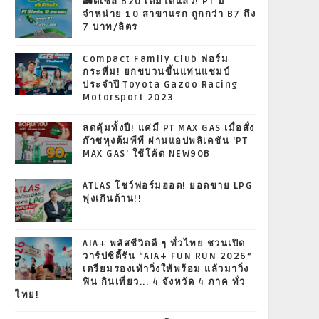
🚛ดีเซล B20 เติมได้แล้ว! PT มี
จำหน่าย 10 สาขาแรก ถูกกว่า B7 ถึง
7 บาท/ลิตร
Compact Family Club ฟอร์ม
กระหึ่ม! ยกขบวนขึ้นแท่นแชมป์
ประจำปี Toyota Gazoo Racing
Motorsport 2023
ลดคุ้มทั้งปี! แค่มี PT MAX GAS เมื่อสั่ง
ก๊าซหุงต้มพีที ผ่านแอปพลิเคชัน 'PT
MAX GAS' ใช้โค้ด NEW90B
ATLAS โชว์ฟอร์มฮอต! ยอดขาย LPG
พุ่งเกินต้าน!!
AIA+ พลัสชีวิตดี ๆ ทั่วไทย ชวนเปิด
วาร์ปซิตี้รัน “AIA+ FUN RUN 2026”
เตรียมรองเท้าวิ่งให้พร้อม แล้วมาวิ่ง
ฟิน กินเที่ยว... 4 จังหวัด 4 ภาค ทั่ว
ไทย!