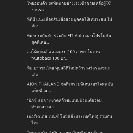
ไทยฮอนด้า ยกทัพนายช่างเร่งเข้าช่วยเหลือผู้ใช้
งานรถ...
ทีทีบี แนะเลือกสินเชื่อส่วนบุคคลให้เหมาะสม ไม่
ต้อง...
ทิพยประกันภัย ร่วมกับ FIT Auto มอบโปรโมชัน
สุดพิเศษ...
ออโต้แบคส์ ฉลองครบ 100 สาขา ในงาน
“Autobacs 100 Br...
ทีมเยาวชนไทย ทุบสถิติใหม่คว้ารางวัลรองชนะ
เลิศ
AION THAILAND จัดกิจกรรมพิเศษ เอาใจคนขับ
แท็กซี่ ณ ...
“มิกซ์-ธนัช” ผงาดคว้าชัยแบบม้วนเดียวจบ!
ท่ามกลางสา...
เมอร์เซเดส-เบนซ์ โมบิลิตี้ (ประเทศไทย) ร่วมกับ
ไทย...
ไทยฮอนด้า ส่งทีมเยาวชนไทยชิงแชมป์การ