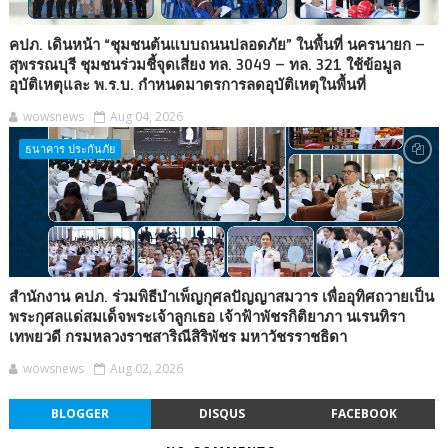
คปภ. เดินหน้า “ชุมชนต้นแบบถนนปลอดภัย” ในพื้นที่ นครนายก –
สุพรรณบุรี ชุมชนร่วมชี้จุดเสี่ยง ทล. 3049 – ทล. 321 ใช้ข้อมูล
อุบัติเหตุและ พ.ร.บ. กำหนดมาตรการลดอุบัติเหตุในพื้นที่
wowsnews
Aug 04, 2026
ธนาคาร ประกันภัย
สำนักงาน คปภ. ร่วมพิธีบำเพ็ญกุศลปัญญาสมวาร เพื่ออุทิศถวายเป็น
พระกุศลแด่สมเด็จพระเจ้าลูกเธอ เจ้าฟ้าพัชรกิติยาภา นเรนทิรา
เทพยวดี กรมหลวงราชสาริณีสิริพัชร มหาวัชรราชธิดา
wowsnews
Aug 02, 2026
BLOGGER
DISQUS
FACEBOOK