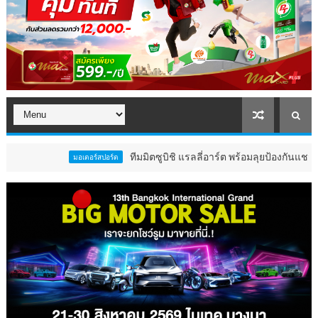
ทีมมิตซูบิชิ แรลลี่อาร์ต พร้อมลุยป้องกันแชมป์เต็มพิกัด ใ
มอเตอร์สปอร์ต