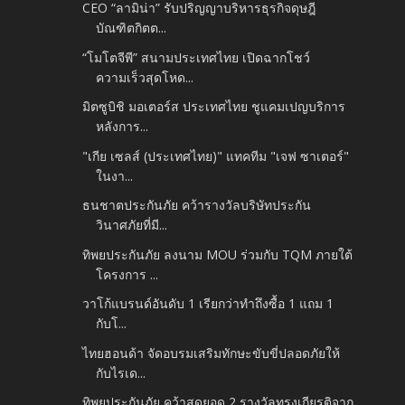
CEO “ลามิน่า” รับปริญญาบริหารธุรกิจดุษฎี
บัณฑิตกิตต...
“โมโตจีพี” สนามประเทศไทย เปิดฉากโชว์
ความเร็วสุดโหด...
มิตซูบิชิ มอเตอร์ส ประเทศไทย ชูแคมเปญบริการ
หลังการ...
"เกีย เซลส์ (ประเทศไทย)" แทคทีม "เจฟ ซาเตอร์"
ในงา...
ธนชาตประกันภัย คว้ารางวัลบริษัทประกัน
วินาศภัยที่มี...
ทิพยประกันภัย ลงนาม MOU ร่วมกับ TQM ภายใต้
โครงการ ...
วาโก้แบรนด์อันดับ 1 เรียกว่าทำถึงซื้อ 1 แถม 1
กับโ...
ไทยฮอนด้า จัดอบรมเสริมทักษะขับขี่ปลอดภัยให้
กับไรเด...
ทิพยประกันภัย คว้าสุดยอด 2 รางวัลทรงเกียรติจาก