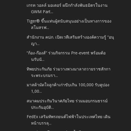
เกรท วอลล์ มอเตอร์ ผนึกกำลังพันธมิตรในงาน
GWM Part...
Tiger® ขึ้นแท่นผู้สนับสนุนอย่างเป็นทางการของ
สโมสรฟ...
สำนักงาน คปภ. เปิดเวทีเสริมสร้างองค์ความรู้ “อนุ
ญา...
“ก้อง-ก๊องส์” ร่วมกิจกรรม Pre-event พร้อมต้อ
นรับนั...
ทิพยประกันภัย ร่วมวางพวงมาลาถวายราชสักกา
ระพระบรมรา...
มาสด้ามัดใจลูกค้าเก่าขับเกิน 100,000 รับคูปอง
1,00...
สมาคมประกันวินาศภัยไทย ร่วมมอบกรมธรรม์
ประกันอุบัติ...
FedEx เสริมทัพรถยนต์ไฟฟ้าในประเทศไทย เดิน
หน้าบรรลุ...