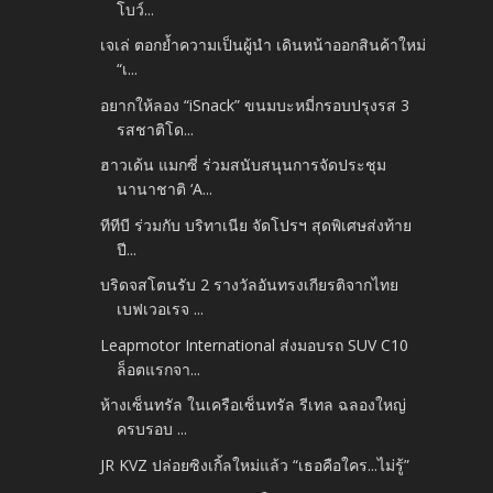
โบว์...
เจเล่ ตอกย้ำความเป็นผู้นำ เดินหน้าออกสินค้าใหม่
“เ...
อยากให้ลอง “iSnack” ขนมบะหมี่กรอบปรุงรส 3
รสชาติโด...
ฮาวเด้น แมกซี่ ร่วมสนับสนุนการจัดประชุม
นานาชาติ ‘A...
ทีทีบี ร่วมกับ บริทาเนีย จัดโปรฯ สุดพิเศษส่งท้าย
ปี...
บริดจสโตนรับ 2 รางวัลอันทรงเกียรติจากไทย
เบฟเวอเรจ ...
Leapmotor International ส่งมอบรถ SUV C10
ล็อตแรกจา...
ห้างเซ็นทรัล ในเครือเซ็นทรัล รีเทล ฉลองใหญ่
ครบรอบ ...
JR KVZ ปล่อยซิงเกิ้ลใหม่แล้ว “เธอคือใคร...ไม่รู้”