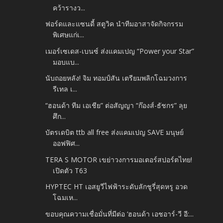
คว้ารางว...
ฟอร์ดและแซนดี้ สตูวิค นำทีมอาสาจัดกิจกรรม
พิเศษแก่เ...
เมอร์เซเดส-เบนซ์ ส่งแคมเปญ “Power your Star”
มอบแบ...
นับถอยหลัง! จิม ทอมป์สัน เตรียมพลิกโฉมวงการ
รีเทล เ...
“ฮอนด้า ทีม เอเชีย” ต่อสัญญา “ก๊องส์-ธัชกร” ลุย
ศึก...
บัตรเดบิต ttb all free ส่งแคมเปญ SAVE มนุษย์
ออฟฟิศ...
TERA S MOTOR เขย่าวงการมอเตอร์สปอร์ตไทย!
เปิดตัว T63
HYPTEC HT เอสยูวีไฟฟ้าระดับลักชูรี่สุดหรู อวด
โฉมเห...
ขอบคุณความเชื่อมั่นที่มีต่อ ‘ฮอนด้า เอชอาร์-วี อี:...