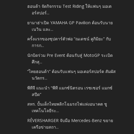
ฮอนด้า จัดกิจกรรม Test Riding ให้แฟนๆ มอเต
อร์สปอร์...
ยามาฮ่าเปิด YAMAHA GP Pavilion ต้อนรับนาย
เนวิน และ...
ครั้งแรกของซุปตาร์ตัวพ่อ “ณเดชน์ คูกิมิยะ” กับ
การก...
นักบิดร่วม Pre Event ต้อนรับสู่ MotoGP ระเบิด
ศึกสุ...
“ไทยฮอนด้า” ต้อนรับแฟนๆ มอเตอร์สปอร์ต สัมผัส
นวัตกร...
พีทีจี แนะนำ “พีที แมกซ์นิตรอน เรซเซอร์ แมกซ์
สปีด”
สทร. ปั้นเด็กไทยพลิกโฉมรถไฟแห่งอนาคต ชู
เทคโนโลยีระ...
RÊVERSHARGER จับมือ Mercedes-Benz ขยาย
เครือข่ายสถา...