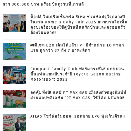
กว่า 300,000 บาท พร้อมบินดูงานที่เกาหลี
ท็อปส์ ในเครือเซ็นทรัล รีเทล ชวนช้อปจุใจกลางปี
ในงาน Home & Baby Fair 2025 ยกขบวนไอเท็ม
ครบเครื่องของใช้คู่บ้านที่คนรักบ้านและครอบครัว
ต้องไม่พลาด!
🚛ดีเซล B20 เติมได้แล้ว! PT มีจำหน่าย 10 สาขา
แรก ถูกกว่า B7 ถึง 7 บาท/ลิตร
Compact Family Club ฟอร์มกระหึ่ม! ยกขบวน
ขึ้นแท่นแชมป์ประจำปี Toyota Gazoo Racing
Motorsport 2023
ลดคุ้มทั้งปี! แค่มี PT MAX GAS เมื่อสั่งก๊าซหุงต้มพีที
ผ่านแอปพลิเคชัน 'PT MAX GAS' ใช้โค้ด NEW90B
ATLAS โชว์ฟอร์มฮอต! ยอดขาย LPG พุ่งเกินต้าน!!