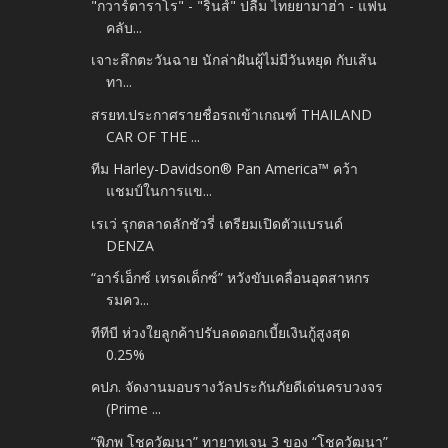
"กวาร์ตาราโร" - "รินส์" ปลื้ม ไทยยามาฮ่า - แฟน
คลับ...
เจาะลึกตะวันฉาย นักล่าฝันผู้ไม่มีวันหยุด กับเส้น
ทา...
สรยท.ประกาศรายชื่อรถเข้าเกณฑ์ THAILAND
CAR OF THE ...
ทีม Harley-Davidson® Pan America™ คว้า
แชมป์ในการแข...
เรเว่ รุกตลาดลักชัวรี่ เตรียมเปิดตัวแบรนด์
DENZA
“อาร์เอ็กซ์ เทรดเด็กซ์” หวังขับเคลื่อนอุตสาหกร
รมคว...
ทีทีบี ห่วงใยลูกค้าปรับลดดอกเบี้ยเงินกู้สูงสุด
0.25%
คปภ. จัดงานมอบรางวัลประกันภัยดีเด่นครบวงจร
(Prime ...
“พิภพ โชควัฒนา” ทายาทเจน 3 ของ “โชควัฒนา”