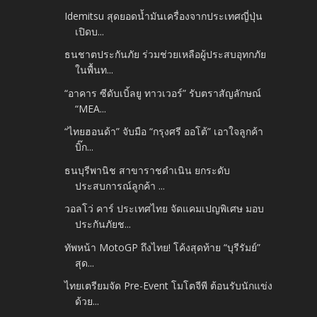
Idemitsu สุดยอดน้ำมันเครื่องจากประเทศญี่ปุ่น
เปิดบ...
ธนชาตประกันภัย ร่วมช่วยเหลือผู้ประสบอุทกภัย
ในพื้นท...
“อาคาร ซีดับเบิ้ลยู ทาวเวอร์” รับตราสัญลักษณ์
“MEA...
“ไทยฮอนด้า” จับมือ “กรุงศรี ออโต้” เอาใจลูกค้า
บิ๊ก...
ธนบุรีพานิช สาขาราชดำเนิน ยกระดับ
ประสบการณ์ลูกค้า ...
วอลโว่ คาร์ ประเทศไทย จัดแคมเปญพิเศษ มอบ
ประกันภัยช...
ทัพหน้า MotoGP ถึงไทย! โค้งสุดท้าย “บุรีรัมย์”
สุด...
ไทยเตรียมจัด Pre-Event โมโตจีพี ต้อนรับนักแข่ง
ด้วย...