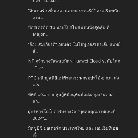
บัตร “โมโตจี...
“อินเตอร์เนชั่นแนล แลบบอราทอรีส์” ส่งเสริมพนัก
งานเ...
บัตรเครดิต ttb มอบโปรโมชันดูหนังสุดคุ้ม ที่
Major ...
“ก้อง-สมเกียรติ” ถอนตัว โมโตทู ออสเตรเลีย แพทย์
สั่...
NT คว้ารางวัลพันธมิตร Huawei Cloud ระดับโลก
“Dive ...
PTG ผนึกมูลนิธิแม่ฟ้าหลวงฯ-กรมป่าไม้-ธ.ก.ส. ส่ง
เสร...
ทีทีบี เสนอขายหุ้นกู้ที่มีอนุพันธ์แฝงสกุลเงินดอล
ลา...
ผู้บริหารโตโยต้ารับรางวัล “บุคคลคุณภาพแห่งปี
2024”...
มิตซูบิชิ มอเตอร์ส ประเทศไทย และ เอ็มเอ็มทีเอช
เอ็...