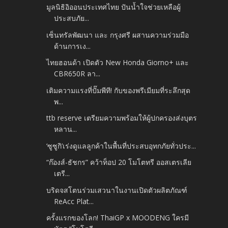
มูลนิธิอิออนประเทศไทย ปันน้ำใจช่วยเหลือผู้
ประสบภัย...
เซ็นทรัลพัฒนา และ กรุงศรี ผสานความร่วมมือ
ด้านการเง...
ไทยฮอนด้า เปิดตัว New Honda Giorno+ และ
CBR650R ลา...
เติมความแรงที่ปั๊มพีที! กับของพรีเมียมที่ระลึกสุด
พ...
ttb reserve เตรียมความพร้อมให้ผู้ปกครองส่งบุตร
หลาน...
‘ซูซูกิ’เร่งดูแลลูกค้าในพื้นที่ประสบอุทกภัยทั่วประ...
“ก๊องส์-ธัชกร” คว้าท็อป 20 โมโตทรี ออสเตรเลีย
เตรี...
บริดจสโตนร่วมเสวนาในงานเปิดตัวผลิตภัณฑ์
ReAcc Plat...
ครั้งแรกของโลก! ThaiGP x MOODENG ใครมี