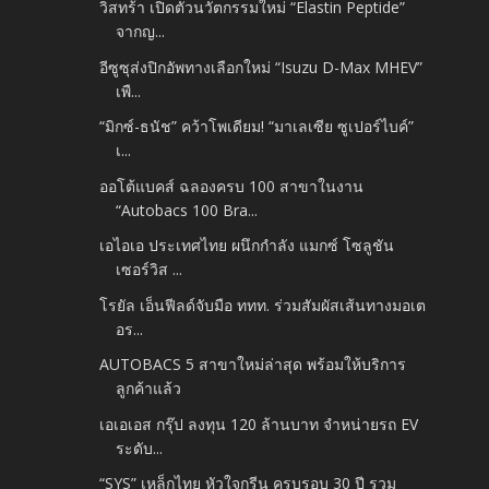
วิสทร้า เปิดตัวนวัตกรรมใหม่ “Elastin Peptide”
จากญ...
อีซูซุส่งปิกอัพทางเลือกใหม่ “Isuzu D-Max MHEV”
เพื...
“มิกซ์-ธนัช” คว้าโพเดียม! “มาเลเซีย ซูเปอร์ไบค์”
เ...
ออโต้แบคส์ ฉลองครบ 100 สาขาในงาน
“Autobacs 100 Bra...
เอไอเอ ประเทศไทย ผนึกกำลัง แมกซ์ โซลูชัน
เซอร์วิส ...
โรยัล เอ็นฟีลด์จับมือ ททท. ร่วมสัมผัสเส้นทางมอเต
อร...
AUTOBACS 5 สาขาใหม่ล่าสุด พร้อมให้บริการ
ลูกค้าแล้ว
เอเอเอส กรุ๊ป ลงทุน 120 ล้านบาท จำหน่ายรถ EV
ระดับ...
“SYS” เหล็กไทย หัวใจกรีน ครบรอบ 30 ปี รวม