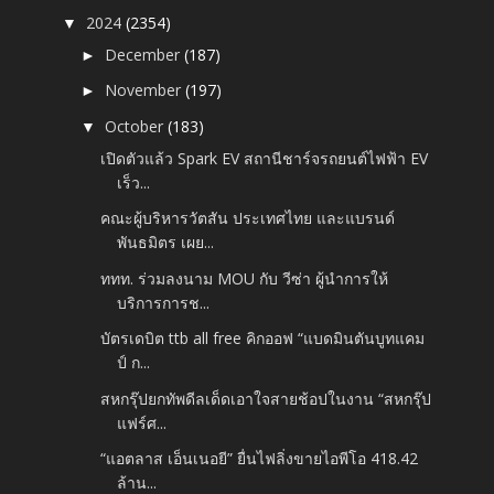
2024
(2354)
▼
December
(187)
►
November
(197)
►
October
(183)
▼
เปิดตัวแล้ว Spark EV สถานีชาร์จรถยนต์ไฟฟ้า EV
เร็ว...
คณะผู้บริหารวัตสัน ประเทศไทย และแบรนด์
พันธมิตร เผย...
ททท. ร่วมลงนาม MOU กับ วีซ่า ผู้นำการให้
บริการการช...
บัตรเดบิต ttb all free คิกออฟ “แบดมินตันบูทแคม
ป์ ก...
สหกรุ๊ปยกทัพดีลเด็ดเอาใจสายช้อปในงาน “สหกรุ๊ป
แฟร์ศ...
“แอตลาส เอ็นเนอยี” ยื่นไฟลิ่งขายไอพีโอ 418.42
ล้าน...