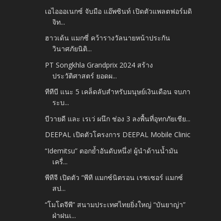
เอไอออเนกซ์ จับมือ แอ๊พซินท์ เปิดตัวแพลตฟอร์มดิ
จิท...
ฮาวเด้น แมกซี่ คว้ารางวัลนายหน้าประกัน
วินาศภัยนิติ...
PT Songkhla Grandprix 2024 สร้าง
ประวัติศาสตร์ ยอดผ...
ทีทีบี แนะ 5 เคล็ดลับสำหรับมนุษย์เงินเดือน จบภา
ระบ...
บีวายดี และ เรเว่ ผนึก ช่อง 3 ลงพื้นที่อุทกภัยเชีย...
DEEPAL เปิดตัวโครงการ DEEPAL Mobile Clinic
“Idemitsu” ตอกย้ำอันดับหนึ่ง! ผู้นำด้านน้ำมัน
เครื่...
พีทีจี เปิดตัว “พีที แมกซ์นิตรอน เรซเซอร์ แมกซ์
สป...
“โมโตจีพี” สนามประเทศไทยยิ่งใหญ่ “บันยาญ่า”
ฝ่าฝนเ...