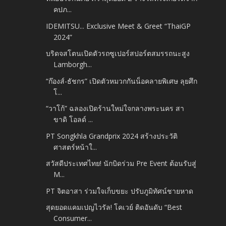
คปภ...
IDEMITSU... Exclusive Meet & Greet “ThaiGP
2024”
บริดจสโตนเปิดตัวรถซูเปอร์สปอร์ตสมรรถนะสูง
Lamborgh...
“ก๊องส์-ธัชกร” เปิดตัวหมวกกันน็อคลายพิเศษ ลุยศึก
โ...
“วาโก้” ฉลองเปิดร้านใหม่ใจกลางพระนคร สา
ขาดิ โอลด์ ...
PT Songkhla Grandprix 2024 สร้างประวัติ
ศาสตร์หน้าใ...
สวัสดีประเทศไทย! นักบิดร่วม Pre Event ต้อนรับสู่
M...
PT จิตอาสา ร่วมใจเก็บขยะ ปรับภูมิทัศน์ชายหาด
สุดยอดแคมเปญไวรัล! โคเวย์ ติดอันดับ “Best
Consumer...