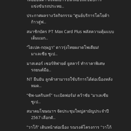
แข่งขันรถประหย...
ประกาศผลรางวัลกิจกรรม “ศูนย์บริการโตโยต้า
ก้าวสู่ฟ...
สมาชิกบัตร PT Max Card Plus พลัสความคุ้มแบบ
เต็มแมก...
“ไฮเปค-กฤษฎา” ดาวรุ่งไทยผงาดโพเดียม!
มาเลเซีย ซูเป...
มาสเตอร์ เซอร์ทิฟายด์ ยูสคาร์ ทำราคาพิเศษ
รถยนต์มือ...
NT ยืนยัน ลูกค้าสามารถใช้บริการได้ต่อเนื่องหลัง
หมด...
“ชิพ-นครินทร์” ระเบิดฟอร์ม! คว้าชัย “มาเลเซีย
ซูเป...
สมาคมโฆษณาฯ จัดประชุมใหญ่สามัญประจำปี
2567 เลือกตั...
“วาโก้” เดินหน้าต่อเนื่อง รณรงค์โครงการ “วาโก้