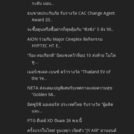
ระดับ มอบ...
ธนชาตประกันภัย รับรางวัล CAC Change Agent
Award 20...
จะซื้อตุนหรือซื้อฝากก็สุดคุ้มกับ “ซังซัง” 5 ลัง 90...
AION ร่วมกับ Major Cineplex จัดกิจกรรม
HYPTEC HT E...
“ก้อง-สมเกียรติ” บิดแซงคว้าท็อป 10 ส่งท้าย โมโต
ทู ...
เมอร์เซเดส-เบนซ์ คว้ารางวัล “Thailand EV of
the Ye...
NETA ส่งแคมเปญพิเศษรับเทศกาลแห่งความสุข
“Golden Mi...
มิตซูบิชิ มอเตอร์ส ประเทศไทย รับรางวัล “ผู้ผลิต
และ...
PTG ดีเดย์ XD ปันผล 26 พ.ย.นี้
ครั้งแรกในไทย! จูนเหยา เปิดตัว “JY AIR” ยานยนต์