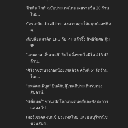
‘มิชลิน ไกด์’ ฉบับประเทศไทย เผยรายชื่อ 20 ร้าน
ใหม่...
บัตรเดบิต ttb all free ส่งความสุขให้มนุษย์ออฟฟิศ
ค...
💰เปลี่ยนมาติด LPG กับ PT แล้วจึ้ง สิทธิพิเศษ คุ้ม!
💸
“แอตลาส เอ็นเนอยี” ยื่นไฟลิ่งขายไอพีโอ 418.42
ล้าน...
“ศิริราช@บางกอกน้อยเฟสติวัล ครั้งที่ 6” จัดจ้าน
ในย...
“สหพัฒนพิบูล” ยินดีกับผู้โชคดีประเดิมรับทอง
สัปดาห์...
“ซิตี้แบงก์” ชวนเปิดโลกแห่งดนตรีและศิลปะการ
แสดง ไป...
เมอร์เซเดส-เบนซ์ ประเทศไทย และธนบุรีพานิช
ชวนสัมผั...