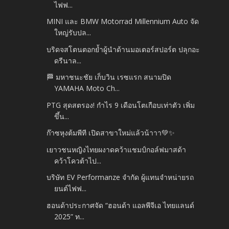
ไฟฟ...
MINI และ BMW Motorrad Millennium Auto จัด
ใหญ่รับปล...
บริดจสโตนตอกย้ำผู้นำด้านมอเตอร์สปอร์ต ปลุกอะ
ดรีนาล...
🏁 มหาชนะชัย เก็บวิน เรซแรก สนามปิด
YAMAHA Moto Ch...
PTG สุดสตรอง! กำไร 9 เดือนโตเกือบเท่าตัว เพิ่ม
ขึ้น...
ก๊าซหุงต้มพีที เปิดสาขาใหม่แล้วน้าาา💚✨
เยาวชนหญิงไทยผงาดคว้าแชมป์กอล์ฟมาสด้า
คว้าโควต้าไป...
บริษัท EV Performanze จำกัด ผู้แทนจำหน่ายรถ
ยนต์ไฟฟ...
ฮอนด้าประกาศจัด “ฮอนด้า แอลพีจีเอ ไทยแลนด์
2025” ท...