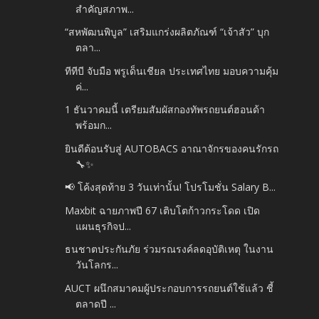
สำคัญสภาพ...
“สหพัฒนพิบูล” เสริมแกร่งผลิตภัณฑ์ “เจ้าสัว” บุก
ตลา...
ทีทีบี จับมือ พรูเด็นเชียล ประเทศไทย มอบความคุ้ม
ค่...
1 ธันวาคมนี้ เตรียมสัมผัสกองทัพรถยนต์ฮอนด้า
พร้อมก...
ยินดีต้อนรับสู่ AUTOBACS อาณาจักรของคนรักรถ
🔧✨
📢 โค้งสุดท้าย 3 วันเท่านั้น! โปรโมชั่น Salary B...
Maxbit ฉายภาพปี 67 เติบโตก้าวกระโดด เปิด
แผนธุรกิจป...
ธนชาตประกันภัย ร่วมรณรงค์ลดอุบัติเหตุ ในงาน
วันโลกร...
AUCT ผนึกสมาคมผู้ประกอบการรถยนต์ใช้แล้ว ชี้
ตลาดปี ...