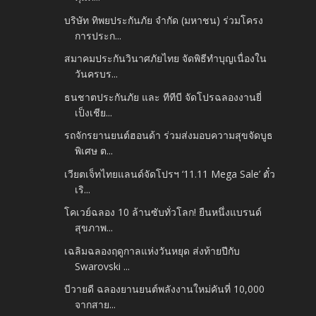
บริษัท ทิพยประกันภัย จำกัด (มหาชน) ร่วมโครง
การประก...
สมาคมประกันวินาศภัยไทย จัดพิธีทำบุญเนื่องใน
วันครบร...
ธนชาตประกันภัย และ ทีทีบี จัดโปรฉลองงานยี่
เป็งเชีย...
รถจักรยานยนต์ฮอนด้า ร่วมส่งมอบความสุขจัดบูธ
พิเศษ ต...
เวียตเจ็ทไทยแลนด์จัดโปรฯ ‘11.11 Mega Sale’ ตั๋ว
เริ...
โคเวย์ฉลอง 10 ล้านซับทั่วโลก! ยืนหนึ่งแบรนด์
สุขภาพ...
เฉลิมฉลองฤดูกาลแห่งวันหยุด ส่งท้ายปีกับ
Swarovski ...
บีวายดี ฉลองยานยนต์พลังงานใหม่คันที่ 10,000
จากสาย...