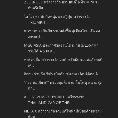
ZEEKR 009 คว้ารางวัล ยานยนต์ไฟฟ้า MPV ระ
ดับพรีเมีย...
ไอ โอกุระ นักบิดหนุ่มชาวญี่ปุ่น คว้ารางวัล
TRIUMPH...
ธนชาตประกันภัย รวมพลังฟื้นฟูเชียงใหม่ เปิดจอ
งกระเป...
MGC-ASIA ประกาศผลงานไตรมาส 3/2567 ทำ
รายได้ 4,530 ล...
ฟอร์ดปลื้ม คว้ารางวัล ‘องค์กรรับผิดชอบต่อสังคมดี
เด...
อิออน ร่วมกับ วีซ่า เปิดตัว “บัตรเครดิต ดิจิทัล อิ...
“ก้อง-สมเกียรติ” พร้อมลุยทิ้งทวน โมโตทู สนามสุด
ท้า...
ALL NEW MG3 HYBRID+ คว้ารางวัล
THAILAND CAR OF THE...
NETA X คว้ารางวัลรถยนต์ไฟฟ้าที่เปี่ยมด้วยความ
คุ้มค...