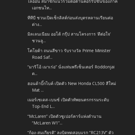
ไลอ้อน สมาชิกแนวร่วมต่อต้านคอร์รัปชันของภาค
เอกชนไท...
ทีทีบี ชวนเปิดเช็กลิสต์ก่อนส่งบุตรหลานเรียนต่อ
ต่าง...
มิลเลนเนียม ออโต้ กรุ๊ป สานโครงการ ‘ดีต่อใจ’
ชวนลู...
โตโยต้า ถนนสีขาว รับรางวัล Prime Minister
Road Saf...
“มาริโอ้ เมาเร่อ” นั่งแท่นพรีเซ็นเตอร์ Roddonjai
ต...
ฮอนด้าบิ๊กไบค์ เปิดตัว New Honda CL500 สีใหม่
Mat ...
เมอร์เซเดส-เบนซ์ เปิดตัวทัพยนตรกรรมระดับ
Top-End L...
“McLaren” เปิดตัวซูเปอร์คาร์แห่งตำนาน
“McLaren W1”...
“ก้อง-สมเกียรติ” ลงบิดทดสอบแรก “RC213V” ตัว