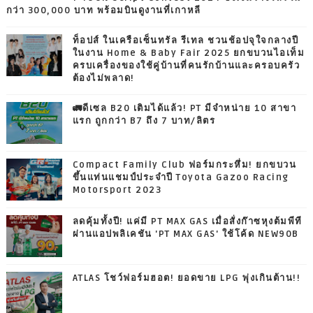
กว่า 300,000 บาท พร้อมบินดูงานที่เกาหลี
ท็อปส์ ในเครือเซ็นทรัล รีเทล ชวนช้อปจุใจกลางปี
ในงาน Home & Baby Fair 2025 ยกขบวนไอเท็ม
ครบเครื่องของใช้คู่บ้านที่คนรักบ้านและครอบครัว
ต้องไม่พลาด!
🚛ดีเซล B20 เติมได้แล้ว! PT มีจำหน่าย 10 สาขา
แรก ถูกกว่า B7 ถึง 7 บาท/ลิตร
Compact Family Club ฟอร์มกระหึ่ม! ยกขบวน
ขึ้นแท่นแชมป์ประจำปี Toyota Gazoo Racing
Motorsport 2023
ลดคุ้มทั้งปี! แค่มี PT MAX GAS เมื่อสั่งก๊าซหุงต้มพีที
ผ่านแอปพลิเคชัน 'PT MAX GAS' ใช้โค้ด NEW90B
ATLAS โชว์ฟอร์มฮอต! ยอดขาย LPG พุ่งเกินต้าน!!