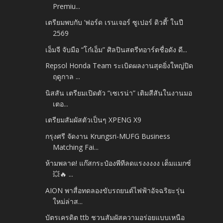
Premiu...
เตรียมพบกับ ‘ฟอร์ด เรนเจอร์ ซูเปอร์ ดิวตี้’ ในปี
2569
เอ็มจี จับมือ “โก๋เอ็ม” ศิลปินสตรีทอาร์ตชื่อดัง ดี...
Repsol Honda Team ระเบิดผลงานสุดยิ่งใหญ่ปิด
ฤดูกาล ...
นิสสัน เตรียมเปิดตัว “เซเรน่า” เติมสีสันในงานมอ
เตอ...
เตรียมสัมผัสตัวเป็นๆ XPENG X9
กรุงศรี จัดงาน Krungsri-MUFG Business
Matching Fai...
ห้ามพลาด! แก๊สกระป๋องพีทีลดแรงงงงง เต็มแมกซ์
💥🔥 ...
AION พาสื่อทดลองขับรถยนต์ไฟฟ้าอัจฉริยะรุ่น
ใหม่ล่าส...
บัตรเครดิต ttb ชวนสัมผัสความอร่อยแบบเหนือ