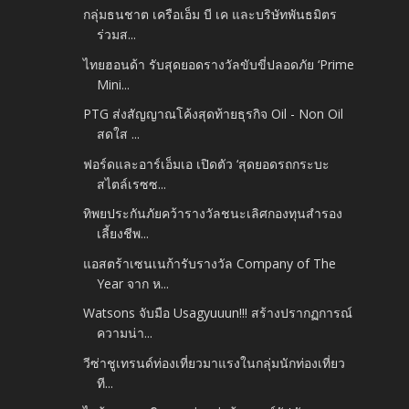
กลุ่มธนชาต เครือเอ็ม บี เค และบริษัทพันธมิตร
ร่วมส...
ไทยฮอนด้า รับสุดยอดรางวัลขับขี่ปลอดภัย ‘Prime
Mini...
PTG ส่งสัญญาณโค้งสุดท้ายธุรกิจ Oil - Non Oil
สดใส ...
ฟอร์ดและอาร์เอ็มเอ เปิดตัว ‘สุดยอดรถกระบะ
สไตล์เรซซ...
ทิพยประกันภัยคว้ารางวัลชนะเลิศกองทุนสำรอง
เลี้ยงชีพ...
แอสตร้าเซนเนก้ารับรางวัล Company of The
Year จาก ห...
Watsons จับมือ Usagyuuun!!! สร้างปรากฏการณ์
ความน่า...
วีซ่าชูเทรนด์ท่องเที่ยวมาแรงในกลุ่มนักท่องเที่ยว
ที...