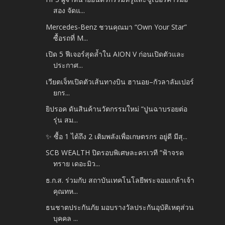
สอง จัดแ...
Mercedes-Benz ชวนคุณมา “Own Your Star”
ซื้อรถที่ M...
เปิด 5 ฟีเจอร์สุดล้ำใน AION V ก่อนเปิดตัวและ
ประกาศ...
เวียตเจ็ทเปิดตัวเส้นทางบิน ฮานอย–กัวลาลัมเปอร์
ยกร...
ยิปรอค ดันสินค้านวัตกรรมใหม่ “ปูนฉาบรอยต่อ
รุ่น สม...
✨ ซื้อ 1 ได้ถึง 2 เติมพลังเพื่อเกษตรกร อยู่ดี มีสุ...
SCB WEALTH ปิดรอบพิเศษละครเวที “ฟ้าจรด
ทราย เดอะมิว...
ธ.ก.ส. ร่วมกับ สถาบันเทคโนโลยีพระจอมเกล้าเจ้า
คุณทห...
ธนชาตประกันภัย มอบรางวัลประกันอุบัติเหตุส่วน
บุคคล ...