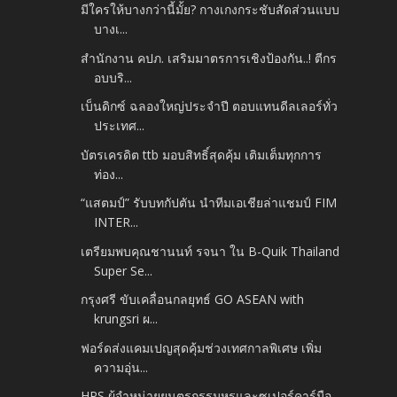
มีใครให้บางกว่านี้มั้ย? กางเกงกระชับสัดส่วนแบบ
บางเ...
สำนักงาน คปภ. เสริมมาตรการเชิงป้องกัน..! ตีกร
อบบริ...
เบ็นดิกซ์ ฉลองใหญ่ประจำปี ตอบแทนดีลเลอร์ทั่ว
ประเทศ...
บัตรเครดิต ttb มอบสิทธิ์สุดคุ้ม เติมเต็มทุกการ
ท่อง...
“แสตมป์” รับบทกัปตัน นำทีมเอเชียล่าแชมป์ FIM
INTER...
เตรียมพบคุณชานนท์ รจนา ใน B-Quik Thailand
Super Se...
กรุงศรี ขับเคลื่อนกลยุทธ์ GO ASEAN with
krungsri ผ...
ฟอร์ดส่งแคมเปญสุดคุ้มช่วงเทศกาลพิเศษ เพิ่ม
ความอุ่น...
HPS ผู้จำหน่ายยนตรกรรมหรูและซูเปอร์คาร์มือ