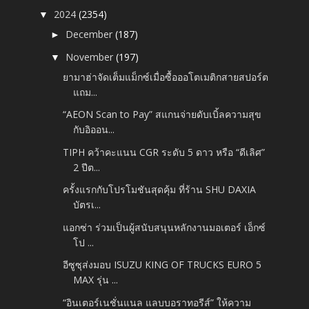
2024
(2354)
▼
December
(187)
►
November
(197)
▼
ยามาฮ่าจัดเต็มแม็กซ์เมื่อซื้อออโตเมติกสายสปอร์ต
แถม...
“AEON Scan to Pay” สแกนจ่ายดับเบิ้ลความสุข
กับอิออน...
TIPH คว้าคะแนน CGR ระดับ 5 ดาว หรือ “ดีเลิศ”
2 ปีต...
ครั้งแรกกับโปรโมชันสุดคุ้ม ที่ร้าน SHU DAXIA
บัตรเ...
แอกซ่า ร่วมเป็นผู้สนับสนุนหลักงานมอเตอร์ เอ็กซ์
โป ...
อีซูซุส่งมอบ ISUZU KING OF TRUCKS EURO 5
MAX รุ่น ...
“อินเตอร์เนชั่นแนล แลบบอราทอรีส์” ให้ความ