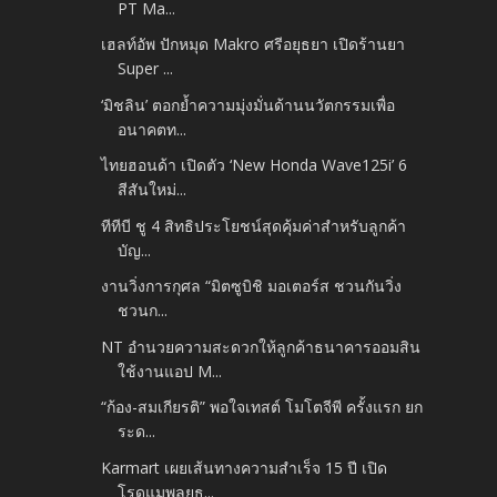
PT Ma...
เฮลท์อัพ ปักหมุด Makro ศรีอยุธยา เปิดร้านยา
Super ...
‘มิชลิน’ ตอกย้ำความมุ่งมั่นด้านนวัตกรรมเพื่อ
อนาคตท...
ไทยฮอนด้า เปิดตัว ‘New Honda Wave125i’ 6
สีสันใหม่...
ทีทีบี ชู 4 สิทธิประโยชน์สุดคุ้มค่าสำหรับลูกค้า
บัญ...
งานวิ่งการกุศล “มิตซูบิชิ มอเตอร์ส ชวนกันวิ่ง
ชวนก...
NT อำนวยความสะดวกให้ลูกค้าธนาคารออมสิน
ใช้งานแอป M...
“ก้อง-สมเกียรติ” พอใจเทสต์ โมโตจีพี ครั้งแรก ยก
ระด...
Karmart เผยเส้นทางความสำเร็จ 15 ปี เปิด
โรดแมพลุยธุ...