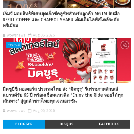
เอ็มจี มอบสิทธิพิเศษสุดเอ็กซ์คลูซีฟสำหรับลูกค้า MG IM จับมือ
REFILL COFFEE และ CHAEBOL SHABU เติมเต็มไลฟ์สไตล์ระดับ
พรีเมียม
wowsnews
Aug 06, 2026
ยานยนต์
มิตซูบิชิ มอเตอร์ส ประเทศไทย ส่ง “มิตซูรุ” รีเฟรชภาพลักษณ์
แบรนด์รับ 65 ปี พร้อมเชื่อมแนวคิด “Enjoy the Ride จอยได้ทุก
เส้นทาง” สู่ลูกค้าชาวไทยทุกเจเนอเรชัน
wowsnews
Aug 06, 2026
BLOGGER
DISQUS
FACEBOOK