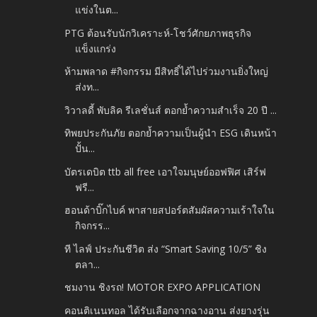
แข่งในต...
PTG ต้อนรับนักวิเคราะห์-โชว์ศักยภาพธุรกิจ
แข็งแกร่ง
ห้ามพลาด #กิจกรรม มีสิทธิ์ได้ไปร่วมงานยิ่งใหญ่
ส่งท...
วิวาลดี้ พับลิค รีเลชั่นส์ ตอกย้ำความสำเร็จ 20 ปี ...
ทิพยประกันภัย ตอกย้ำความเป็นผู้นำ ESG เดินหน้า
ปั้น...
บัตรเดบิต ttb all free เอาใจมนุษย์ออฟฟิศ เสิร์ฟ
ฟรี...
ฮอนด้าบิ๊กไบค์ พาสายสปอร์ตสัมผัสความเร้าใจใน
กิจกรร...
ที ไลฟ์ ประกันชีวิต ส่ง “Smart Saving 10/5” ชิง
ตลา...
ชมงาน ชิงรถ! MOTOR EXPO APPLICATION
คอนติเนนทอล ได้รับเลือกจากฉางอาน ส่งยางรุ่น