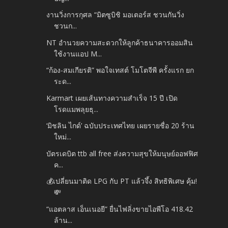
งานวิ่งการกุศล “มิตซูบิชิ มอเตอร์ส ชวนกันวิ่ง
ชวนก...
NT อำนวยความสะดวกให้ลูกค้าธนาคารออมสิน
ใช้งานแอป M...
“ก้อง-สมเกียรติ” พอใจเทสต์ โมโตจีพี ครั้งแรก ยก
ระด...
Karmart เผยเส้นทางความสำเร็จ 15 ปี เปิด
โรดแมพลุยธุ...
‘มิชลิน ไกด์’ ฉบับประเทศไทย เผยรายชื่อ 20 ร้าน
ใหม่...
บัตรเดบิต ttb all free ส่งความสุขให้มนุษย์ออฟฟิศ
ค...
💰เปลี่ยนมาติด LPG กับ PT แล้วจึ้ง สิทธิพิเศษ คุ้ม!
💸
“แอตลาส เอ็นเนอยี” ยื่นไฟลิ่งขายไอพีโอ 418.42
ล้าน...