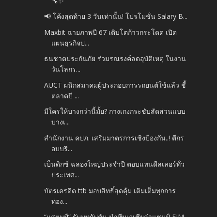
🔧✨
📢 โค้งสุดท้าย 3 วันเท่านั้น! โปรโมชั่น Salary B...
Maxbit ฉายภาพปี 67 เติบโตก้าวกระโดด เปิด
แผนธุรกิจป...
ธนชาตประกันภัย ร่วมรณรงค์ลดอุบัติเหตุ ในงาน
วันโลกร...
AUCT ผนึกสมาคมผู้ประกอบการรถยนต์ใช้แล้ว ชี้
ตลาดปี ...
มีใครให้บางกว่านี้มั้ย? กางเกงกระชับสัดส่วนแบบ
บางเ...
สำนักงาน คปภ. เสริมมาตรการเชิงป้องกัน..! ตีกร
อบบริ...
เบ็นดิกซ์ ฉลองใหญ่ประจำปี ตอบแทนดีลเลอร์ทั่ว
ประเทศ...
บัตรเครดิต ttb มอบสิทธิ์สุดคุ้ม เติมเต็มทุกการ
ท่อง...
“แสตมป์” รับบทกัปตัน นำทีมเอเชียล่าแชมป์ FIM