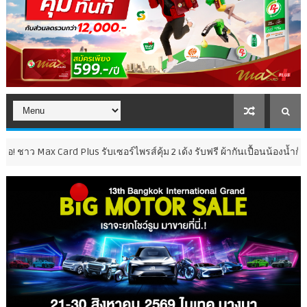
rd Plus รับเซอร์ไพรส์คุ้ม 2 เด้ง รับฟรี ผ้ากันเปื้อนน้องน้ำก๊าซ และ คูปอง