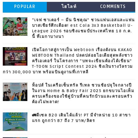
POPULAR
ไฮไลท์
COMMENTS
“เจฟ ซาเตอร์ – มีน นิชคุณ” ชวนแฟนเอสและแฟน
บาสเชียร์ศึกเดือด! est Cola 3x3 Basketball U-
League 2026 รอบชิงแชมป์ประเทศไทย 18 ก.ค.
นี้ ที่เมกาบางนา
เปิดโอกาสสู่การเป็น Webtoon เรื่องดังบน KAKAO
WEBTOON Thailand ปลดปล่อยไอเดียสุดพลังชาว
ครีเอเตอร์ ในโครงการ “บทจะเขียนต้องได้เขียน”
T-TOON Script Contest 2024 ชิงเงินรางวัลรวม
กว่า 300,000 บาท พร้อมบินดูงานที่เกาหลี
ท็อปส์ ในเครือเซ็นทรัล รีเทล ชวนช้อปจุใจกลางปี
ในงาน Home & Baby Fair 2025 ยกขบวนไอเท็ม
ครบเครื่องของใช้คู่บ้านที่คนรักบ้านและครอบครัว
ต้องไม่พลาด!
🚛ดีเซล B20 เติมได้แล้ว! PT มีจำหน่าย 10 สาขา
แรก ถูกกว่า B7 ถึง 7 บาท/ลิตร