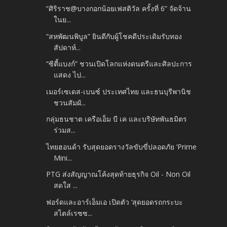
“ศิริราช@บางกอกน้อยเฟสติวัล ครั้งที่ 6” จัดจ้าน
ในย...
“สหพัฒนพิบูล” ยินดีกับผู้โชคดีประเดิมรับทอง
สัปดาห์...
“ซิตี้แบงก์” ชวนเปิดโลกแห่งดนตรีและศิลปะการ
แสดง ไป...
เมอร์เซเดส-เบนซ์ ประเทศไทย และธนบุรีพานิช
ชวนสัมผั...
กลุ่มธนชาต เครือเอ็ม บี เค และบริษัทพันธมิตร
ร่วมส...
ไทยฮอนด้า รับสุดยอดรางวัลขับขี่ปลอดภัย ‘Prime
Mini...
PTG ส่งสัญญาณโค้งสุดท้ายธุรกิจ Oil - Non Oil
สดใส ...
ฟอร์ดและอาร์เอ็มเอ เปิดตัว ‘สุดยอดรถกระบะ
สไตล์เรซซ...