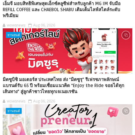
เอ็มจี มอบสิทธิพิเศษสุดเอ็กซ์คลูซีฟสำหรับลูกค้า MG IM จับมือ
REFILL COFFEE และ CHAEBOL SHABU เติมเต็มไลฟ์สไตล์ระดับ
พรีเมียม
wowsnews
Aug 06, 2026
ยานยนต์
มิตซูบิชิ มอเตอร์ส ประเทศไทย ส่ง “มิตซูรุ” รีเฟรชภาพลักษณ์
แบรนด์รับ 65 ปี พร้อมเชื่อมแนวคิด “Enjoy the Ride จอยได้ทุก
เส้นทาง” สู่ลูกค้าชาวไทยทุกเจเนอเรชัน
wowsnews
Aug 06, 2026
ยานยนต์