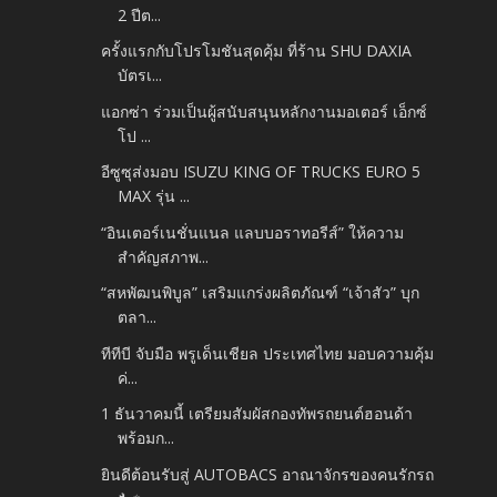
2 ปีต...
ครั้งแรกกับโปรโมชันสุดคุ้ม ที่ร้าน SHU DAXIA
บัตรเ...
แอกซ่า ร่วมเป็นผู้สนับสนุนหลักงานมอเตอร์ เอ็กซ์
โป ...
อีซูซุส่งมอบ ISUZU KING OF TRUCKS EURO 5
MAX รุ่น ...
“อินเตอร์เนชั่นแนล แลบบอราทอรีส์” ให้ความ
สำคัญสภาพ...
“สหพัฒนพิบูล” เสริมแกร่งผลิตภัณฑ์ “เจ้าสัว” บุก
ตลา...
ทีทีบี จับมือ พรูเด็นเชียล ประเทศไทย มอบความคุ้ม
ค่...
1 ธันวาคมนี้ เตรียมสัมผัสกองทัพรถยนต์ฮอนด้า
พร้อมก...
ยินดีต้อนรับสู่ AUTOBACS อาณาจักรของคนรักรถ