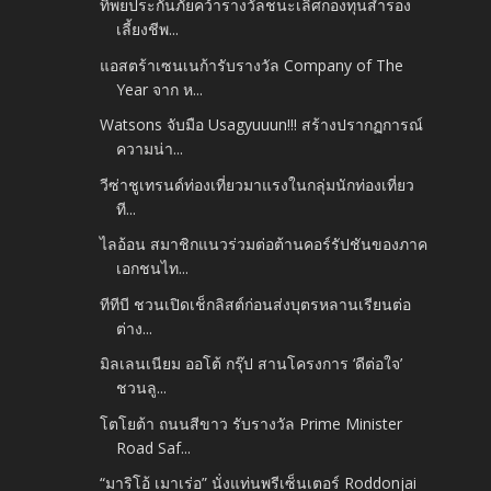
ทิพยประกันภัยคว้ารางวัลชนะเลิศกองทุนสำรอง
เลี้ยงชีพ...
แอสตร้าเซนเนก้ารับรางวัล Company of The
Year จาก ห...
Watsons จับมือ Usagyuuun!!! สร้างปรากฏการณ์
ความน่า...
วีซ่าชูเทรนด์ท่องเที่ยวมาแรงในกลุ่มนักท่องเที่ยว
ที...
ไลอ้อน สมาชิกแนวร่วมต่อต้านคอร์รัปชันของภาค
เอกชนไท...
ทีทีบี ชวนเปิดเช็กลิสต์ก่อนส่งบุตรหลานเรียนต่อ
ต่าง...
มิลเลนเนียม ออโต้ กรุ๊ป สานโครงการ ‘ดีต่อใจ’
ชวนลู...
โตโยต้า ถนนสีขาว รับรางวัล Prime Minister
Road Saf...
“มาริโอ้ เมาเร่อ” นั่งแท่นพรีเซ็นเตอร์ Roddonjai