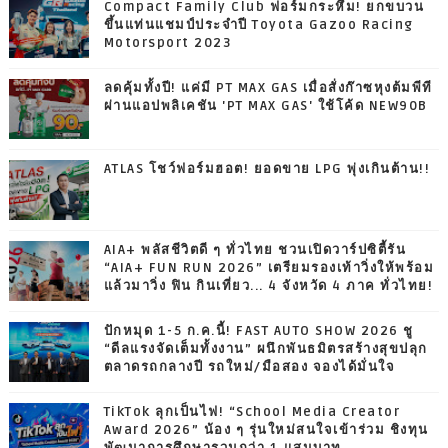
Compact Family Club ฟอร์มกระหึ่ม! ยกขบวน
ขึ้นแท่นแชมป์ประจำปี Toyota Gazoo Racing
Motorsport 2023
ลดคุ้มทั้งปี! แค่มี PT MAX GAS เมื่อสั่งก๊าซหุงต้มพีที
ผ่านแอปพลิเคชัน 'PT MAX GAS' ใช้โค้ด NEW90B
ATLAS โชว์ฟอร์มฮอต! ยอดขาย LPG พุ่งเกินต้าน!!
AIA+ พลัสชีวิตดี ๆ ทั่วไทย ชวนเปิดวาร์ปซิตี้รัน
“AIA+ FUN RUN 2026” เตรียมรองเท้าวิ่งให้พร้อม
แล้วมาวิ่ง ฟิน กินเที่ยว... 4 จังหวัด 4 ภาค ทั่วไทย!
ปักหมุด 1-5 ก.ค.นี้! FAST AUTO SHOW 2026 ชู
“ดีลแรงจัดเต็มทั้งงาน” ผนึกพันธมิตรสร้างสุขปลุก
ตลาดรถกลางปี รถใหม่/มือสอง จองได้มั่นใจ
TikTok ลุกเป็นไฟ! “School Media Creator
Award 2026” น้อง ๆ รุ่นใหม่สนใจเข้าร่วม ชิงทุน