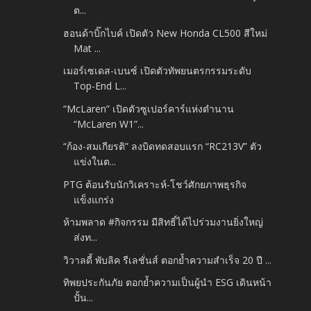
ต...
ฮอนด้าบิ๊กไบค์ เปิดตัว New Honda CL500 สีใหม่
Mat ...
เมอร์เซเดส-เบนซ์ เปิดตัวทัพยนตรกรรมระดับ
Top-End L...
“McLaren” เปิดตัวซูเปอร์คาร์แห่งตำนาน
“McLaren W1”...
“ก้อง-สมเกียรติ” ลงบิดทดสอบแรก “RC213V” ตัว
แข่งในต...
PTG ต้อนรับนักวิเคราะห์-โชว์ศักยภาพธุรกิจ
แข็งแกร่ง
ห้ามพลาด #กิจกรรม มีสิทธิ์ได้ไปร่วมงานยิ่งใหญ่
ส่งท...
วิวาลดี้ พับลิค รีเลชั่นส์ ตอกย้ำความสำเร็จ 20 ปี ...
ทิพยประกันภัย ตอกย้ำความเป็นผู้นำ ESG เดินหน้า
ปั้น...