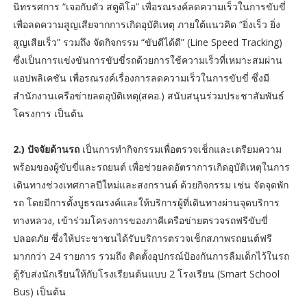
นิทรรศการ “เจอกับตัว สตูดิโอ” เพื่อรณรงค์ลดความเร็วในการขับขี่
เพื่อลดความสูญเสียจากการเกิดอุบัติเหตุ ภายใต้แนวคิด “ยิ่งเร็ว ยิ่ง
สูญเสียเร็ว” รวมถึง จัดกิจกรรม “ขับดีได้ดี” (Line Speed Tracking)
ซึ่งเป็นการแข่งขันการขับขี่รถด้วยการใช้ความเร็วที่เหมาะสมผ่าน
แอปพลิเคชัน เพื่อรณรงค์เรื่องการลดความเร็วในการขับขี่ ซึ่งมี
สำนักงานเครือข่ายลดอุบัติเหตุ(สคอ.) สนับสนุนร่วมประชาสัมพันธ์
โครงการ เป็นต้น
2.) ปัจจัยด้านรถ
เป็นการทำกิจกรรมเพื่อตรวจเช็กและเตรียมความ
พร้อมของผู้ขับขี่และรถยนต์ เพื่อช่วยลดอัตราการเกิดอุบัติเหตุในการ
เดินทางช่วงเทศกาลปีใหม่และสงกรานต์ ด้วยกิจกรรม เช่น จัดจุดพัก
รถ โดยมีการตั้งบูธรณรงค์และให้บริการผู้ที่เดินทางผ่านจุดบริการ
ทางหลวง, เข้าร่วมโครงการของภาคีเครือข่ายตรวจรถฟรีขับขี่
ปลอดภัย ซึ่งให้ประชาชนได้รับบริการตรวจเช็กสภาพรถยนต์ฟรี
มากกว่า 24 รายการ รวมถึง ติดตั้งอุปกรณ์ป้องกันการลืมเด็กไว้ในรถ
ตู้รับส่งนักเรียนให้กับโรงเรียนต้นแบบ 2 โรงเรียน (Smart School
Bus) เป็นต้น