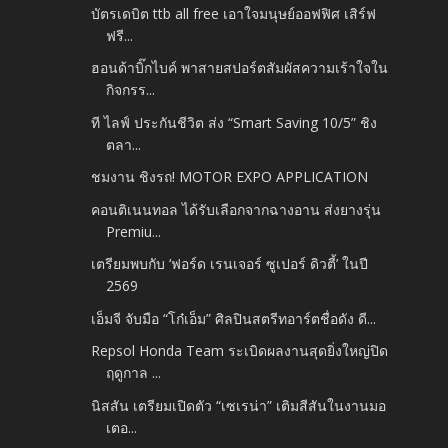
บัตรเดบิต ttb all free เอาใจมนุษย์ออฟฟิศ เสิร์ฟ
ฟรี...
ฮอนด้าบิ๊กไบค์ พาสายสปอร์ตสัมผัสความเร้าใจใน
กิจกรร...
ที ไลฟ์ ประกันชีวิต ส่ง “Smart Saving 10/5” ชิง
ตลา...
ชมงาน ชิงรถ! MOTOR EXPO APPLICATION
คอนติเนนทอล ได้รับเลือกจากฉางอาน ส่งยางรุ่น
Premiu...
เตรียมพบกับ ‘ฟอร์ด เรนเจอร์ ซูเปอร์ ดิวตี้’ ในปี
2569
เอ็มจี จับมือ “โก๋เอ็ม” ศิลปินสตรีทอาร์ตชื่อดัง ดี...
Repsol Honda Team ระเบิดผลงานสุดยิ่งใหญ่ปิด
ฤดูกาล ...
นิสสัน เตรียมเปิดตัว “เซเรน่า” เติมสีสันในงานมอ
เตอ...