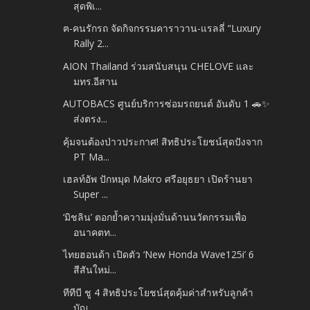
สุดพิเ...
ฅ-คนรักรถ จัดกิจกรรมคาราวาน-แรลลี่ “Luxury
Rally 2...
AION Thailand ร่วมสนับสนุน CHELOVE และ
มทร.อีสาน
AUTOBACS ศูนย์บริการซ่อมรถยนต์ อันดับ 1 🚗✨
ส่งตรง...
คุ้มจนต้องป่าวประกาศ! สิทธิประโยชน์สุดปังจาก
PT Ma...
เฮลท์อัพ ปักหมุด Makro ศรีอยุธยา เปิดร้านยา
Super ...
‘มิชลิน’ ตอกย้ำความมุ่งมั่นด้านนวัตกรรมเพื่อ
อนาคตท...
ไทยฮอนด้า เปิดตัว ‘New Honda Wave125i’ 6
สีสันใหม่...
ทีทีบี ชู 4 สิทธิประโยชน์สุดคุ้มค่าสำหรับลูกค้า
บัญ...