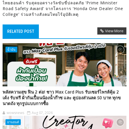
ไทยฮอนด้า รับสุดยอดรางวัลขับขี่ปลอดภัย ‘Prime Minister
Road Safety Award’ จากโครงการ ‘Honda One Dealer One
College’ ร่วมสร้างสังคมไทยไร้อุบัติเหตุ
View More
RELATED POST
น้ำมัน
พลัสความสุข ฟิน 2 ต่อ! ชาว Max Card Plus รับเซอร์ไพรส์คุ้ม 2
เด้ง รับฟรี ผ้ากันเปื้อนน้องน้ำก๊าซ และ คูปองส่วนลด 50 บาท ทุกข
นาดถัง ทุกรูปแบบการซื้อ
wowsnews
Aug 07, 2026
ยานยนต์