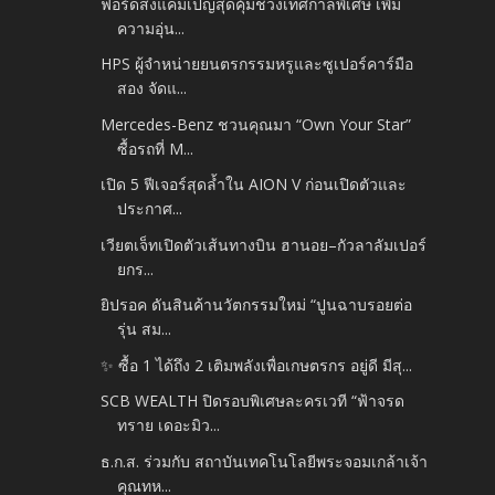
ฟอร์ดส่งแคมเปญสุดคุ้มช่วงเทศกาลพิเศษ เพิ่ม
ความอุ่น...
HPS ผู้จำหน่ายยนตรกรรมหรูและซูเปอร์คาร์มือ
สอง จัดแ...
Mercedes-Benz ชวนคุณมา “Own Your Star”
ซื้อรถที่ M...
เปิด 5 ฟีเจอร์สุดล้ำใน AION V ก่อนเปิดตัวและ
ประกาศ...
เวียตเจ็ทเปิดตัวเส้นทางบิน ฮานอย–กัวลาลัมเปอร์
ยกร...
ยิปรอค ดันสินค้านวัตกรรมใหม่ “ปูนฉาบรอยต่อ
รุ่น สม...
✨ ซื้อ 1 ได้ถึง 2 เติมพลังเพื่อเกษตรกร อยู่ดี มีสุ...
SCB WEALTH ปิดรอบพิเศษละครเวที “ฟ้าจรด
ทราย เดอะมิว...
ธ.ก.ส. ร่วมกับ สถาบันเทคโนโลยีพระจอมเกล้าเจ้า
คุณทห...