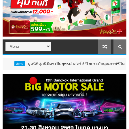
มูลนิธิศุภนิมิตฯ เปิดยุทธศาสตร์ 5 ปี ยกระดับคุณภาพชีวิต ‘เด็ก 4 
คม