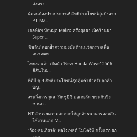
ส่งตรง...
คุ้มจนต้องป่าวประกาศ! สิทธิประโยชน์สุดปังจาก
PT Ma...
เฮลท์อัพ ปักหมุด Makro ศรีอยุธยา เปิดร้านยา
Super ...
‘มิชลิน’ ตอกย้ำความมุ่งมั่นด้านนวัตกรรมเพื่อ
อนาคตท...
ไทยฮอนด้า เปิดตัว ‘New Honda Wave125i’ 6
สีสันใหม่...
ทีทีบี ชู 4 สิทธิประโยชน์สุดคุ้มค่าสำหรับลูกค้า
บัญ...
งานวิ่งการกุศล “มิตซูบิชิ มอเตอร์ส ชวนกันวิ่ง
ชวนก...
NT อำนวยความสะดวกให้ลูกค้าธนาคารออมสิน
ใช้งานแอป M...
“ก้อง-สมเกียรติ” พอใจเทสต์ โมโตจีพี ครั้งแรก ยก
ระด...