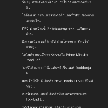
วีซ่าชูเทรนด์ท่องเที่ยวมาแรงในกลุ่มนักท่องเที่ยว
ที...
ไลอ้อน สมาชิกแนวร่วมต่อต้านคอร์รัปชันของภาค
เอกชนไท...
ทีทีบี ชวนเปิดเช็กลิสต์ก่อนส่งบุตรหลานเรียนต่อ
ต่าง...
มิลเลนเนียม ออโต้ กรุ๊ป สานโครงการ ‘ดีต่อใจ’
ชวนลู...
โตโยต้า ถนนสีขาว รับรางวัล Prime Minister
Road Saf...
“มาริโอ้ เมาเร่อ” นั่งแท่นพรีเซ็นเตอร์ Roddonjai
ต...
ฮอนด้าบิ๊กไบค์ เปิดตัว New Honda CL500 สีใหม่
Mat ...
เมอร์เซเดส-เบนซ์ เปิดตัวทัพยนตรกรรมระดับ
Top-End L...
“McLaren” เปิดตัวซูเปอร์คาร์แห่งตำนาน