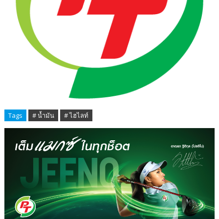
Tags
# น้ำมัน
# ไฮไลท์