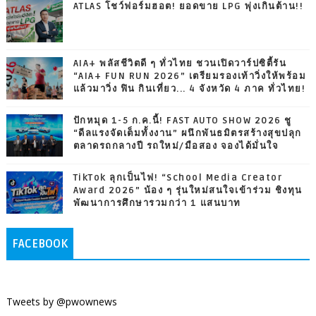
ATLAS โชว์ฟอร์มฮอต! ยอดขาย LPG พุ่งเกินต้าน!!
AIA+ พลัสชีวิตดี ๆ ทั่วไทย ชวนเปิดวาร์ปซิตี้รัน
“AIA+ FUN RUN 2026” เตรียมรองเท้าวิ่งให้พร้อม
แล้วมาวิ่ง ฟิน กินเที่ยว... 4 จังหวัด 4 ภาค ทั่วไทย!
ปักหมุด 1-5 ก.ค.นี้! FAST AUTO SHOW 2026 ชู
“ดีลแรงจัดเต็มทั้งงาน” ผนึกพันธมิตรสร้างสุขปลุก
ตลาดรถกลางปี รถใหม่/มือสอง จองได้มั่นใจ
TikTok ลุกเป็นไฟ! “School Media Creator
Award 2026” น้อง ๆ รุ่นใหม่สนใจเข้าร่วม ชิงทุน
พัฒนาการศึกษารวมกว่า 1 แสนบาท
FACEBOOK
Tweets by @pwownews