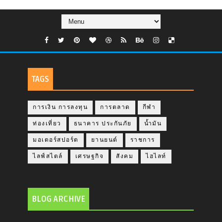
TAGS
การเงิน การลงทุน
การตลาด
กีฬา
ท่องเที่ยว
ธนาคาร ประกันภัย
น้ำมัน
มอเตอร์สปอร์ต
ยานยนต์
ราชการ
ไลฟ์สไตล์
เศรษฐกิจ
สังคม
ไฮไลท์
BLOG ARCHIVE