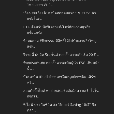
“McLaren W1”...
“ก้อง-สมเกียรติ” ลงบิดทดสอบแรก “RC213V” ตัว
แข่งในต...
PTG ต้อนรับนักวิเคราะห์-โชว์ศักยภาพธุรกิจ
แข็งแกร่ง
ห้ามพลาด #กิจกรรม มีสิทธิ์ได้ไปร่วมงานยิ่งใหญ่
ส่งท...
วิวาลดี้ พับลิค รีเลชั่นส์ ตอกย้ำความสำเร็จ 20 ปี ...
ทิพยประกันภัย ตอกย้ำความเป็นผู้นำ ESG เดินหน้า
ปั้น...
บัตรเดบิต ttb all free เอาใจมนุษย์ออฟฟิศ เสิร์ฟ
ฟรี...
ฮอนด้าบิ๊กไบค์ พาสายสปอร์ตสัมผัสความเร้าใจใน
กิจกรร...
ที ไลฟ์ ประกันชีวิต ส่ง “Smart Saving 10/5” ชิง
ตลา...