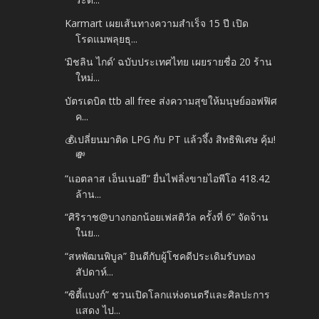
Karmart เผยเส้นทางความสำเร็จ 15 ปี เปิด
โรดแมพลุยธุ...
‘มิชลิน ไกด์’ ฉบับประเทศไทย เผยรายชื่อ 20 ร้าน
ใหม่...
บัตรเดบิต ttb all free ส่งความสุขให้มนุษย์ออฟฟิศ
ค...
💰เปลี่ยนมาติด LPG กับ PT แล้วจึ้ง สิทธิพิเศษ คุ้ม!
💸
“แอตลาส เอ็นเนอยี” ยื่นไฟลิ่งขายไอพีโอ 418.42
ล้าน...
“ศิริราช@บางกอกน้อยเฟสติวัล ครั้งที่ 6” จัดจ้าน
ในย...
“สหพัฒนพิบูล” ยินดีกับผู้โชคดีประเดิมรับทอง
สัปดาห์...
“ซิตี้แบงก์” ชวนเปิดโลกแห่งดนตรีและศิลปะการ
แสดง ไป...