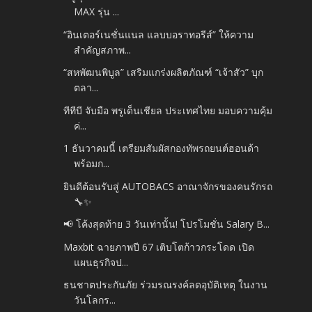
MAX รุ่น ...
“อินเตอร์เนชั่นแนล แลบบอราทอรีส์” ให้ความ
สำคัญสภาพ...
“สหพัฒนพิบูล” เสริมแกร่งผลิตภัณฑ์ “เจ้าสัว” บุก
ตลา...
ทีทีบี จับมือ พรูเด็นเชียล ประเทศไทย มอบความคุ้ม
ค่...
1 ธันวาคมนี้ เตรียมสัมผัสกองทัพรถยนต์ฮอนด้า
พร้อมก...
ยินดีต้อนรับสู่ AUTOBACS อาณาจักรของคนรักรถ
🔧✨
📢 โค้งสุดท้าย 3 วันเท่านั้น! โปรโมชั่น Salary B...
Maxbit ฉายภาพปี 67 เติบโตก้าวกระโดด เปิด
แผนธุรกิจป...
ธนชาตประกันภัย ร่วมรณรงค์ลดอุบัติเหตุ ในงาน
วันโลกร...