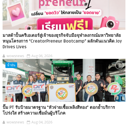
มาสด้าปั้นครีเอเตอร์สู่เจ้าของธุรกิจจับมือจุฬาลงกรณ์มหาวิทยาลัย
หนุนโครงการ “CreatorPreneur Bootcamp” ผลักดันแนวคิด Joy
Drives Lives
wowsnews
Aug 06, 2026
น้ำมัน
ปั๊ม PT รับป้ายมาตรฐาน "หัวจ่ายเชื้อเพลิงสีทอง" ตอกย้ำบริการ
โปร่งใส สร้างความเชื่อมั่นผู้บริโภค
wowsnews
Aug 04, 2026