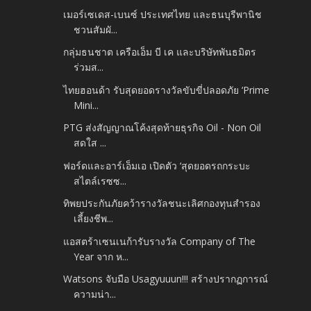
เมอร์เซเดส-เบนซ์ ประเทศไทย และธนบุรีพานิช
ชวนสัมผั...
กลุ่มธนชาต เครือเอ็ม บี เค และบริษัทพันธมิตร
ร่วมส...
ไทยฮอนด้า รับสุดยอดรางวัลขับขี่ปลอดภัย ‘Prime
Mini...
PTG ส่งสัญญาณโค้งสุดท้ายธุรกิจ Oil - Non Oil
สดใส ...
ฟอร์ดและอาร์เอ็มเอ เปิดตัว ‘สุดยอดรถกระบะ
สไตล์เรซซ...
ทิพยประกันภัยคว้ารางวัลชนะเลิศกองทุนสำรอง
เลี้ยงชีพ...
แอสตร้าเซนเนก้ารับรางวัล Company of The
Year จาก ห...
Watsons จับมือ Usagyuuun!!! สร้างปรากฏการณ์
ความน่า...