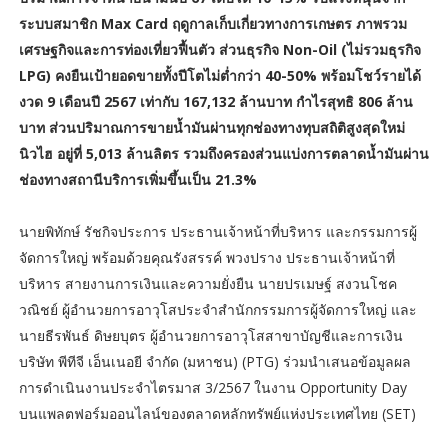
ระบบสมาชิก Max Card ฤดูกาลเก็บเกี่ยวทางการเกษตร ภาพรวม
เศรษฐกิจและการท่องเที่ยวฟื้นตัว ส่วนธุรกิจ Non-Oil (ไม่รวมธุรกิจ
LPG) คงยืนเป้ายอดขายทั้งปีโตไม่ต่ำกว่า 40-50% พร้อมโชว์รายได้
งวด 9 เดือนปี 2567 เท่ากับ 167,132 ล้านบาท กำไรสุทธิ 806 ล้าน
บาท ส่วนปริมาณการขายน้ำมันผ่านทุกช่องทางทุบสถิติสูงสุดใหม่
นิวไฮ อยู่ที่ 5,013 ล้านลิตร รวมถึงครองส่วนแบ่งการตลาดน้ำมันผ่าน
ช่องทางสถานีบริการเพิ่มขึ้นเป็น 21.3%
นายพิทักษ์ รัชกิจประการ ประธานเจ้าหน้าที่บริหาร และกรรมการผู้
จัดการใหญ่ พร้อมด้วยคุณรังสรรค์ พวงปราง ประธานเจ้าหน้าที่
บริหาร สายงานการเงินและความยั่งยืน นายปรเมษฐ์ สงวนโชค
วณิชย์ ผู้อำนวยการอาวุโสประจำสำนักกรรมการผู้จัดการใหญ่ และ
นายธีรพันธ์ ดิษยบุตร ผู้อำนวยการอาวุโสสาขาบัญชีและการเงิน
บริษัท พีทีจี เอ็นเนอยี จำกัด (มหาชน) (PTG) ร่วมนำเสนอข้อมูลผล
การดำเนินงานประจำไตรมาส 3/2567 ในงาน Opportunity Day
บนแพลตฟอร์มออนไลน์ของตลาดหลักทรัพย์แห่งประเทศไทย (SET)