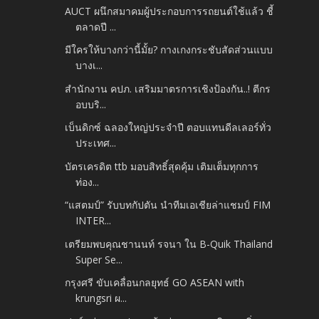
AUCT ผนึกสมาคมผู้ประกอบการรถยนต์ใช้แล้ว ชี้
ตลาดปี ...
มีใครให้บางกว่านี้มั้ย? กางเกงกระชับสัดส่วนแบบ
บางเ...
สำนักงาน คปภ. เสริมมาตรการเชิงป้องกัน..! ตีกร
อบบริ...
เบ็นดิกซ์ ฉลองใหญ่ประจำปี ตอบแทนดีลเลอร์ทั่ว
ประเทศ...
บัตรเครดิต ttb มอบสิทธิ์สุดคุ้ม เติมเต็มทุกการ
ท่อง...
“แสตมป์” รับบทกัปตัน นำทีมเอเชียล่าแชมป์ FIM
INTER...
เตรียมพบคุณชานนท์ รจนา ใน B-Quik Thailand
Super Se...
กรุงศรี ขับเคลื่อนกลยุทธ์ GO ASEAN with
krungsri ผ...