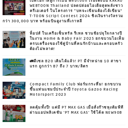
เปิดโอกาสสู่การเป็น Webtoon เรื่องดังบน KAKAO
WEBTOON Thailand ปลดปล่อยไอเดียสุดพลังชาว
ครีเอเตอร์ ในโครงการ “บทจะเขียนต้องได้เขียน”
T-TOON Script Contest 2024 ชิงเงินรางวัลรวม
กว่า 300,000 บาท พร้อมบินดูงานที่เกาหลี
ท็อปส์ ในเครือเซ็นทรัล รีเทล ชวนช้อปจุใจกลางปี
ในงาน Home & Baby Fair 2025 ยกขบวนไอเท็ม
ครบเครื่องของใช้คู่บ้านที่คนรักบ้านและครอบครัว
ต้องไม่พลาด!
🚛ดีเซล B20 เติมได้แล้ว! PT มีจำหน่าย 10 สาขา
แรก ถูกกว่า B7 ถึง 7 บาท/ลิตร
Compact Family Club ฟอร์มกระหึ่ม! ยกขบวน
ขึ้นแท่นแชมป์ประจำปี Toyota Gazoo Racing
Motorsport 2023
ลดคุ้มทั้งปี! แค่มี PT MAX GAS เมื่อสั่งก๊าซหุงต้มพีที
ผ่านแอปพลิเคชัน 'PT MAX GAS' ใช้โค้ด NEW90B