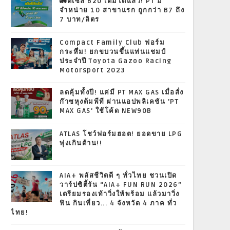
🚛ดีเซล B20 เติมได้แล้ว! PT มี
จำหน่าย 10 สาขาแรก ถูกกว่า B7 ถึง
7 บาท/ลิตร
Compact Family Club ฟอร์ม
กระหึ่ม! ยกขบวนขึ้นแท่นแชมป์
ประจำปี Toyota Gazoo Racing
Motorsport 2023
ลดคุ้มทั้งปี! แค่มี PT MAX GAS เมื่อสั่ง
ก๊าซหุงต้มพีที ผ่านแอปพลิเคชัน 'PT
MAX GAS' ใช้โค้ด NEW90B
ATLAS โชว์ฟอร์มฮอต! ยอดขาย LPG
พุ่งเกินต้าน!!
AIA+ พลัสชีวิตดี ๆ ทั่วไทย ชวนเปิด
วาร์ปซิตี้รัน “AIA+ FUN RUN 2026”
เตรียมรองเท้าวิ่งให้พร้อม แล้วมาวิ่ง
ฟิน กินเที่ยว... 4 จังหวัด 4 ภาค ทั่ว
ไทย!