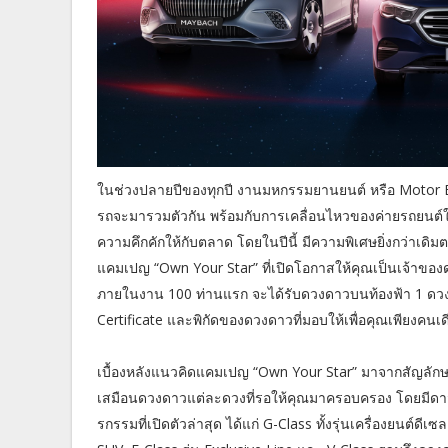
ในช่วงปลายปีของทุกปี งานมหกรรมยานยนต์ หรือ Motor E
รถจะมารวมตัวกัน พร้อมกับการเคลื่อนไหวของค่ายรถยนต์ใ
ความคึกคักให้กับตลาด โดยในปีนี้ มีความพิเศษยิ่งกว่าเดิม
แคมเปญ “Own Your Star” ที่เปิดโอกาสให้คุณเป็นเจ้าของดว
ภายในงาน 100 ท่านแรก จะได้รับดวงดาวบนท้องฟ้า 1 ดวง ท
Certificate และพิกัดของดวงดาวที่มอบให้เพื่อคุณเพียงคนเด
เบื้องหลังแนวคิดแคมเปญ “Own Your Star” มาจากสัญลัก
เสมือนดวงดาวแต่ละดวงที่รอให้คุณมาครอบครอง โดยมีดาวด
รกรรมที่เปิดตัวล่าสุด ได้แก่ G-Class ทั้งรุ่นเครื่องยน