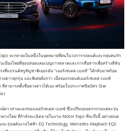
xpo จะกลายเป็นหนึ่งในจุดหมายที่คนในวงการรถยนต์และกลุ่มคนรัก
นเมืองไทยที่ลุยปล่อยแคมเปญการตลาดและการสื่อสารเพื่อสร้างสีสัน
ตรงที่แบรนด์หรูสัญชาติเยอรมัน “เมอร์เซเดส-เบนซ์” ได้กลับมาพร้อม
งดาวทุกรุ่น และพิเศษยิ่งกว่า เมื่อจองรถยนต์เมอร์เซเดส-เบนซ์
ี่สามารถตั้งชื่อดวงดาวได้เอง พร้อมใบประกาศนียบัตร Star
ียว
ษณ์ดาวสามแฉกของเมอร์เซเดส-เบนซ์ ซึ่งเปรียบยนตรกรรมแต่ละรุ่น
วงใหม่ ที่กำลังจะเฉิดฉายในงาน Motor Expo ที่จะถึงนี้ อย่างยนต
ต์ดีเซลและรุ่นพลังงานไฟฟ้า EQ Technology, Mercedes-Maybach EQS