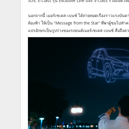
SUV, E-Class รุ่น Exclusive Line และ V-Class รวมถึงดว
นอกจากนี้ เมอร์เซเดส-เบนซ์ ได้ถ่ายทอดเรื่องราวแรงบั
ท้องฟ้า ให้เป็น “Message from the Star” ที่พาผู้ชมไปทำ
แปรอักษรเป็นรูปร่างของรถยนต์เมอร์เซเดส-เบนซ์ สื่อถึงด