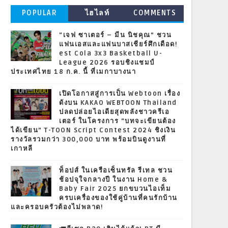
POPULAR
ไฮไลท์
COMMENTS
“เจฟ ซาเตอร์ – มีน นิชคุณ” ชวน
แฟนเอสและแฟนบาสเชียร์ศึกเดือด!
est Cola 3x3 Basketball U-
League 2026 รอบชิงแชมป์
ประเทศไทย 18 ก.ค. นี้ ที่เมกาบางนา
เปิดโอกาสสู่การเป็น Webtoon เรื่อง
ดังบน KAKAO WEBTOON Thailand
ปลดปล่อยไอเดียสุดพลังชาวครีเอ
เตอร์ ในโครงการ “บทจะเขียนต้อง
ได้เขียน” T-TOON Script Contest 2024 ชิงเงิน
รางวัลรวมกว่า 300,000 บาท พร้อมบินดูงานที่
เกาหลี
ท็อปส์ ในเครือเซ็นทรัล รีเทล ชวน
ช้อปจุใจกลางปี ในงาน Home &
Baby Fair 2025 ยกขบวนไอเท็ม
ครบเครื่องของใช้คู่บ้านที่คนรักบ้าน
และครอบครัวต้องไม่พลาด!