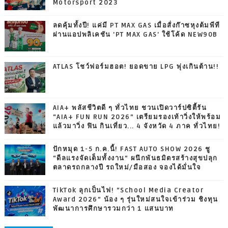
Motorsport 2023
ลดคุ้มทั้งปี! แค่มี PT MAX GAS เมื่อสั่งก๊าซหุงต้มพีที
ผ่านแอปพลิเคชัน 'PT MAX GAS' ใช้โค้ด NEW90B
ATLAS โชว์ฟอร์มฮอต! ยอดขาย LPG พุ่งเกินต้าน!!
AIA+ พลัสชีวิตดี ๆ ทั่วไทย ชวนเปิดวาร์ปซิตี้รัน
“AIA+ FUN RUN 2026” เตรียมรองเท้าวิ่งให้พร้อม
แล้วมาวิ่ง ฟิน กินเที่ยว... 4 จังหวัด 4 ภาค ทั่วไทย!
ปักหมุด 1-5 ก.ค.นี้! FAST AUTO SHOW 2026 ชู
“ดีลแรงจัดเต็มทั้งงาน” ผนึกพันธมิตรสร้างสุขปลุก
ตลาดรถกลางปี รถใหม่/มือสอง จองได้มั่นใจ
TikTok ลุกเป็นไฟ! “School Media Creator
Award 2026” น้อง ๆ รุ่นใหม่สนใจเข้าร่วม ชิงทุน
พัฒนาการศึกษารวมกว่า 1 แสนบาท