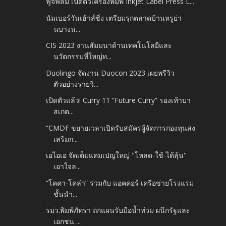
ฟูจิฟิล์ม เปิดตัวเครื่องพิมพ์ Inkjet Label Press L...
นัมเบอร์วันเฮ้าส์ซิ่ง เตรียมรุกตลาดบ้านหรูย่า
นบางน...
CIS 2023 งานสัมมนาด้านเทคโนโลยีและ
นวัตกรรมที่ใหญ่ท...
Duolingo จัดงาน Duocon 2023 เผยพรีวิว
ตัวอย่างรายวิ...
เปิดตัวแล้ว! Curry 11 “Future Curry” รองเท้าบา
สเกต...
“CMDF ขยายเวลาเปิดรับสมัครผู้จัดการกองทุนส่ง
เสริมก...
เอไอเอ จัดเต็มแคมเปญใหญ่ "โหลด-ใช้-ได้ลุ้น"
เอาใจล...
“โคคา-โคล่า” ร่วมกับ แอคคอร์ เครือข่ายโรงแรม
ชั้นนำ...
รมว.พิมพ์ภัทรา ถกแผนรับมือน้ำท่วม ผนึกรัฐและ
เอกชน ...