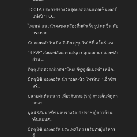
TCCTA ประกาศรางวัลสุดยอดคอนแทคเซ็นเตอร์
แห่งปี “TCC...
ไทเชฟ แนะนำผงชงเครื่องดื่มสำเร็จรูป สดชื่น ดับ
กระหาย
นับถอยหลังวันเปิด ‘อิเกีย สุขุมวิท’ ซิตี้ สโตร์ แห...
“4 EVE” ส่งต่อพลังความสนุก ปลุกคอเกมปล่อยพลัง
ผ่านเ...
อีซูซุเปิดตัวรถปิกอัพ “ใหม่! อีซูซุ ดีแมคซ์” เหนือ...
มิตซูบิชิ มอเตอร์ส นำ “ออล-นิว ไทรทัน” “เอ็กซ์ฟ
อร์...
ปลายฝนต้นหนาว เที่ยวกับเทอ (ร่า) กางเต็นท์ดูดา
วกลา...
มูลนิธิสัมมาชีพ มอบรางวัล 4 ปราชญ์ชาวบ้าน
‘ต้นแบบส...
มิตซูบิชิ มอเตอร์ส ประเทศไทย เสริมทัพผู้บริหาร
ปั้...