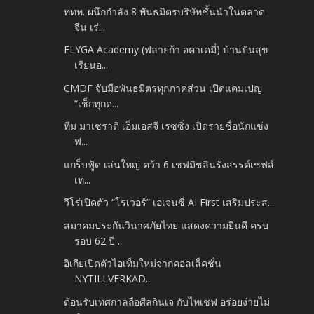
ททท. ผนึกกำลัง 8 พันธมิตรบริษัทชั้นนำในตลาด
จีน เร่...
FLYGA Academy (ฟลายก้า อคาเดมี่) บ้านปันสุข
เรียนอ...
CMDF จับมือพันธมิตรทุกภาคส่วน เปิดแคมเปญ
“เช็กทุกด...
ทีม มาเซราติ เอ็มเอสจี เรซซิ่ง เปิดรายชื่อนักแข่ง
ฟ...
แกร็บฟู้ด เล่นใหญ่ คว้า 6 เชฟมิชลินรังสรรค์เชฟส์
เท...
วีโร่เปิดตัว “โรเวอร์” เอเจนซี่ AI First เสริมประส...
สมาคมประกันวินาศภัยไทย แสดงความยินดี ครบ
รอบ 62 ปี ...
อิเกียเปิดตัวไอเท็มใหม่จากคอลเล็คชั่น
NYTILLVERKAD...
ต้อนรับเทศกาลถือศีลกินเจ กับไทเชฟ อร่อยง่ายไม่