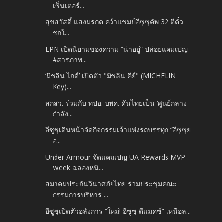
เซ็นเตอร์...
สุขสวัสดิ์ แสงมรกต คว้าแชมป์อีซูซุคัพ 32 ตีตั๋ว
ชกใ...
LPN เปิดนิยามของความ “น่าอยู่” ปล่อยแคมเปญ
#สารภาพ...
‘มิชลิน ไกด์’ เปิดตัว "มิชลิน คีย์" (MICHELIN
Key)...
สกสว. ร่วมกับ ทปอ. บพค. ดันไทยเป็น ‘ศูนย์กลาง
กำลัง...
อีซูซุเดินหน้าจัดกิจกรรมเจ้าแห่งรถบรรทุก “อีซูซุย
อ...
Under Armour จัดแคมเปญ UA Rewards MVP
Week ฉลองหนึ...
สมาคมประกันวินาศภัยไทย ร่วมประชุมคณะ
กรรมการบริหาร ...
อีซูซุเปิดตัวอลังการ “ใหม่! อีซูซุ ดีแมคซ์” เหนือล...