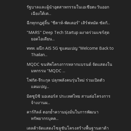
รัฐบาลและผู้นำอุตสาหกรรมในเอเชียตะวันออก
เฉียงใต้เต...
ฉีกทุกกฎคู่จิ้น “ชีตาห์-พัตเตอร์” เสิร์ฟหมัด ซัดกั...
"MARS" Deep Tech Startup ผงาดร่วมแชร์สุด
ยอดไอเดียน...
ททท. ผนึก AIS 5G ชูแคมเปญ “Welcome Back to
Thailan...
MQDC ขนทัพโครงการหลากแบรนด์ จัดแสดงใน
มหกรรม “MQDC ...
โฟกัส-จีระกุล ปลุกพลังคนรุ่นใหม่ ร่วมเปิดตัว
แคมเปญ...
มิตซูบิชิ มอเตอร์ส ประเทศไทย สานต่อโครงการ
จ้างงานผ...
คาร์กิลล์ ตอกย้ำความมุ่งมั่นในการพัฒนา
ทรัพยากรบุคค...
เดลต้าจัดแสดงโซลูชันโครงสร้างพื้นฐานดาต้า