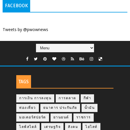
FACEBOOK
Tweets by @pwownews
TAGS
การเงิน การลงทุน
การตลาด
กีฬา
ท่องเที่ยว
ธนาคาร ประกันภัย
น้ำมัน
มอเตอร์สปอร์ต
ยานยนต์
ราชการ
ไลฟ์สไตล์
เศรษฐกิจ
สังคม
ไฮไลท์