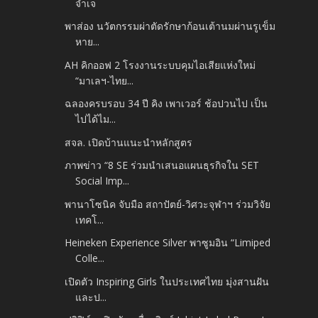
จำเจ
พาส่อง นวัตกรรมผ่าตัดรักษาก้อนเต้านมผ่านรูเข็ม
หาย...
AH คิกออฟ 2 โรงงานระบบคุมไอเสียแห่งใหม่
“มาเลฯ-ไทย...
ฉลองครบรอบ 34 ปี คิง เพาเวอร์ ช้อปวนไป เป็น
ไปได้ไม...
สจล. เปิดบ้านแนะนำหลักสูตร
ภาพข่าว “8 SE ร่วมนำเสนอแผนธุรกิจใน SET
Social Imp...
พานาโซนิค จับมือ สถาปัตย์-วิศวะจุฬาฯ ร่วมวิจัย
เทคโ...
Heineken Experience Silver พาซูมอิน “Limiped
Colle...
เปิดตัว Inspiring Girls ในประเทศไทย มุ่งสานฝัน
และป...