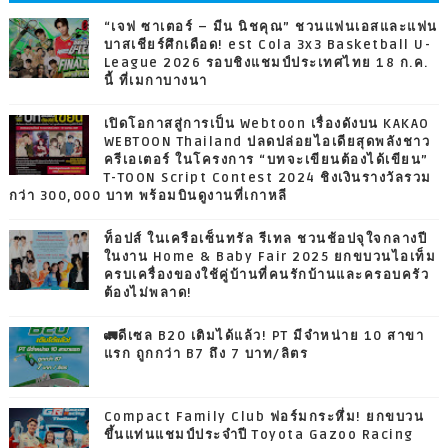
“เจฟ ซาเตอร์ – มีน นิชคุณ” ชวนแฟนเอสและแฟน
บาสเชียร์ศึกเดือด! est Cola 3x3 Basketball U-
League 2026 รอบชิงแชมป์ประเทศไทย 18 ก.ค.
นี้ ที่เมกาบางนา
เปิดโอกาสสู่การเป็น Webtoon เรื่องดังบน KAKAO
WEBTOON Thailand ปลดปล่อยไอเดียสุดพลังชาว
ครีเอเตอร์ ในโครงการ “บทจะเขียนต้องได้เขียน”
T-TOON Script Contest 2024 ชิงเงินรางวัลรวม
กว่า 300,000 บาท พร้อมบินดูงานที่เกาหลี
ท็อปส์ ในเครือเซ็นทรัล รีเทล ชวนช้อปจุใจกลางปี
ในงาน Home & Baby Fair 2025 ยกขบวนไอเท็ม
ครบเครื่องของใช้คู่บ้านที่คนรักบ้านและครอบครัว
ต้องไม่พลาด!
🚛ดีเซล B20 เติมได้แล้ว! PT มีจำหน่าย 10 สาขา
แรก ถูกกว่า B7 ถึง 7 บาท/ลิตร
Compact Family Club ฟอร์มกระหึ่ม! ยกขบวน
ขึ้นแท่นแชมป์ประจำปี Toyota Gazoo Racing