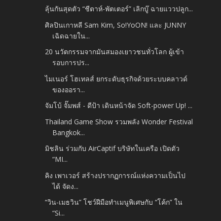
ลุ้นกันสุดตัว “ชีตาห์-พัตเตอร์” เลิกบู๊ ฉายแววปลูก...
ศิลปินเกาหลี Sam Kim, So!YoON! และ JUNNY
เฉิดฉายใน...
20 นวัตกรรมจากมันสมองเยาวชนทั่วโลก ผู้เข้า
รอบการปร...
ไมเนอร์ โฮเทลส์ ยกระดับธุรกิจด้วยระบบคลาวด์
ของออรา...
จัมโบ้ จั๊มพส์ - ดีป้า เดินหน้าจัด Soft-power Up! ...
Thailand Game Show รวมพลัง Wonder Festival
Bangkok...
มิชลิน ร่วมกับ AirCaptif บริษัทในเครือ เปิดตัว
“MI...
คิง เพาเวอร์ สร้างปรากฏการณ์แห่งความเป็นไป
ได้ จัดง...
“วิน-เมธวิน” โชว์ฝีมือทำเมนูพิเศษกับ “โค้ก” ใน
“Si...