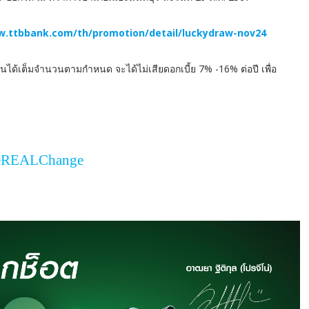
w.ttbbank.com/th/promotion/detail/luckydraw-nov24
ะคืนได้เต็มจำนวนตามกำหนด จะได้ไม่เสียดอกเบี้ย 7% -16% ต่อปี เพื่อ
keREALChange