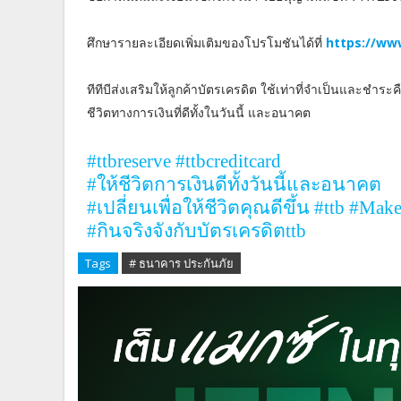
ศึกษารายละเอียดเพิ่มเติมของโปรโมชันได้ที่
https://ww
ทีทีบีส่งเสริมให้ลูกค้าบัตรเครดิต ใช้เท่าที่จำเป็นและชำร
ชีวิตทางการเงินที่ดีทั้งในวันนี้ และอนาคต
#ttbreserve #ttbcreditcard
#
ให้ชีวิตการเงินดีทั้งวันนี้และอนาคต
#
เปลี่ยนเพื่อให้ชีวิตคุณดีขึ้น
#ttb #Ma
#
กินจริงจังกับบัตรเครดิต
ttb
Tags
# ธนาคาร ประกันภัย