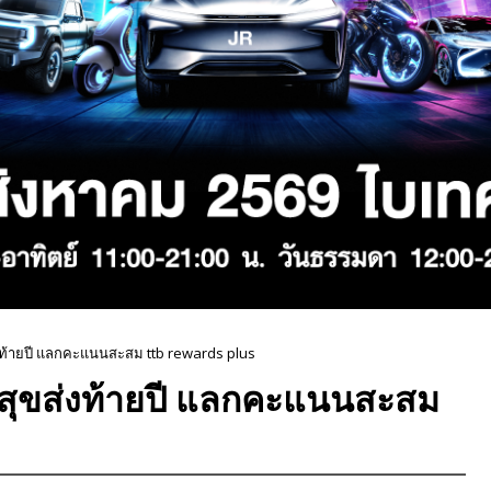
งท้ายปี แลกคะแนนสะสม ttb rewards plus
มสุขส่งท้ายปี แลกคะแนนสะสม