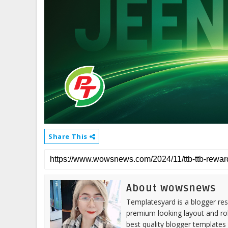
Share This
About wowsnews
Templatesyard is a blogger reso
premium looking layout and rob
best quality blogger templates