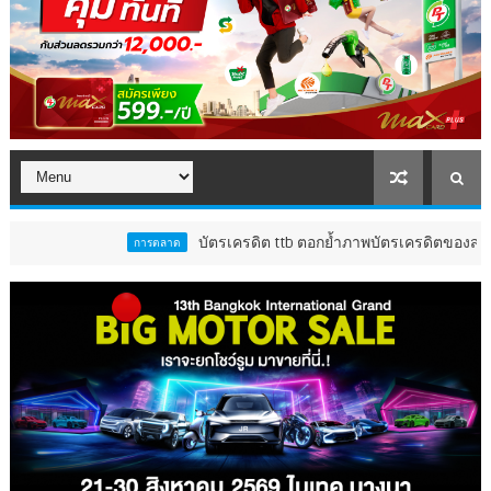
บัตรเครดิต ttb ตอกย้ำภาพบัตรเครดิตของสายกินตัวจริง ส่งแค
การตลาด