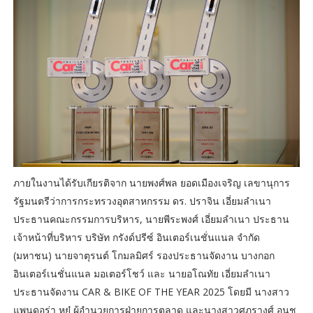
ภายในงานได้รับเกียรติจาก นายพงศ์พล ยอดเมืองเจริญ เลขานุการ
รัฐมนตรีว่าการกระทรวงอุตสาหกรรม ดร. ปราจิน เอี่ยมลำเนา
ประธานคณะกรรมการบริหาร, นายพีระพงศ์ เอี่ยมลําเนา ประธาน
เจ้าหน้าที่บริหาร บริษัท กรังด์ปรีซ์ อินเตอร์เนชั่นแนล จำกัด
(มหาชน) นายจาตุรนต์ โกมลมิศร์ รองประธานจัดงาน บางกอก
อินเตอร์เนชั่นแนล มอเตอร์โชว์ และ นายอโณทัย เอี่ยมลำเนา
ประธานจัดงาน CAR & BIKE OF THE YEAR 2025 โดยมี นางสาว
แพนดอร่า หยู๋ ผู้อำนวยการฝ่ายการตลาด และนางสาวศุภรางศุ์ อนุช