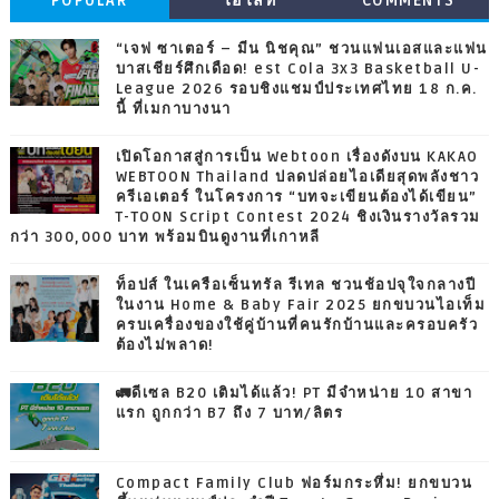
POPULAR
ไฮไลท์
COMMENTS
“เจฟ ซาเตอร์ – มีน นิชคุณ” ชวนแฟนเอสและแฟน
บาสเชียร์ศึกเดือด! est Cola 3x3 Basketball U-
League 2026 รอบชิงแชมป์ประเทศไทย 18 ก.ค.
นี้ ที่เมกาบางนา
เปิดโอกาสสู่การเป็น Webtoon เรื่องดังบน KAKAO
WEBTOON Thailand ปลดปล่อยไอเดียสุดพลังชาว
ครีเอเตอร์ ในโครงการ “บทจะเขียนต้องได้เขียน”
T-TOON Script Contest 2024 ชิงเงินรางวัลรวม
กว่า 300,000 บาท พร้อมบินดูงานที่เกาหลี
ท็อปส์ ในเครือเซ็นทรัล รีเทล ชวนช้อปจุใจกลางปี
ในงาน Home & Baby Fair 2025 ยกขบวนไอเท็ม
ครบเครื่องของใช้คู่บ้านที่คนรักบ้านและครอบครัว
ต้องไม่พลาด!
🚛ดีเซล B20 เติมได้แล้ว! PT มีจำหน่าย 10 สาขา
แรก ถูกกว่า B7 ถึง 7 บาท/ลิตร
Compact Family Club ฟอร์มกระหึ่ม! ยกขบวน