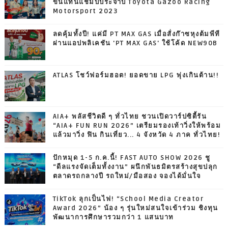
ขึ้นแท่นแชมป์ประจำปี Toyota Gazoo Racing
Motorsport 2023
ลดคุ้มทั้งปี! แค่มี PT MAX GAS เมื่อสั่งก๊าซหุงต้มพีที
ผ่านแอปพลิเคชัน 'PT MAX GAS' ใช้โค้ด NEW90B
ATLAS โชว์ฟอร์มฮอต! ยอดขาย LPG พุ่งเกินต้าน!!
AIA+ พลัสชีวิตดี ๆ ทั่วไทย ชวนเปิดวาร์ปซิตี้รัน
“AIA+ FUN RUN 2026” เตรียมรองเท้าวิ่งให้พร้อม
แล้วมาวิ่ง ฟิน กินเที่ยว... 4 จังหวัด 4 ภาค ทั่วไทย!
ปักหมุด 1-5 ก.ค.นี้! FAST AUTO SHOW 2026 ชู
“ดีลแรงจัดเต็มทั้งงาน” ผนึกพันธมิตรสร้างสุขปลุก
ตลาดรถกลางปี รถใหม่/มือสอง จองได้มั่นใจ
TikTok ลุกเป็นไฟ! “School Media Creator
Award 2026” น้อง ๆ รุ่นใหม่สนใจเข้าร่วม ชิงทุน
พัฒนาการศึกษารวมกว่า 1 แสนบาท