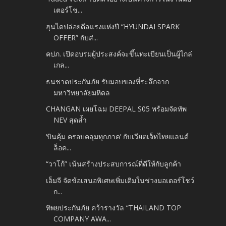
เตอร์โช...
ฮุนไดปล่อยดีลแรงแห่งปี “HYUNDAI SPARK
OFFER” กับส่...
คปภ. เปิดอบรมผู้ประสงค์จะขึ้นทะเบียนเป็นผู้ไกล่
เกล...
ธนชาตประกันภัย รับมอบของที่ระลึกจาก
มหาวิทยาลัยมหิดล
CHANGAN เผยโฉม DEEPAL S05 พร้อมจัดทัพ
NEV สุดล้ำ
‘บินคุ้ม ครอบคลุมทุกภาค’ กับเวียตเจ็ทไทยแลนด์
ล็อค...
“วาโก้” เน้นสร้างประสบการณ์ที่ดีให้กับลูกค้า
เอ็มจี จัดข้อเสนอพิเศษเพิ่มเติมในช่วงมอเตอร์โชว์
ก...
ทิพยประกันภัย คว้ารางวัล “THAILAND TOP
COMPANY AWA...