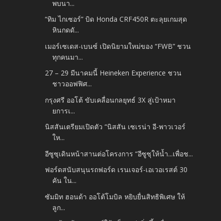
พบนา...
“ทิม ไกเซอร์” บิด Honda CRF450R ตะลุยเกมสุด
หินกดดั...
เมอร์เซเดส-เบนซ์ เปิดนิยามใหม่ของ “FWB” ชวน
ทุกคนมา...
27 – 29 มีนาคมนี้ Heineken Experience ชวน
ชาวออฟฟิศ...
กรุงศรี ออโต้ ขับเคลื่อนกลยุทธ์ 3X สู่เป้าหมา
ยการเ...
นิสสันเตรียมเปิดตัว “นิสสัน เซเรน่า อี-พาวเวอร์
ให...
อีซูซุเดินหน้าสานต่อโครงการ “อีซูซุให้น้ำ...เพื่อช...
ฟอร์ดสนับสนุนรถฟอร์ด เรนเจอร์-เอเวอเรสต์ 30
คัน ใน...
ซัมมิท ฮอนด้า ออโต้โมบิล หยิบยื่นสิทธิพิเศษ ให้
ลูก...