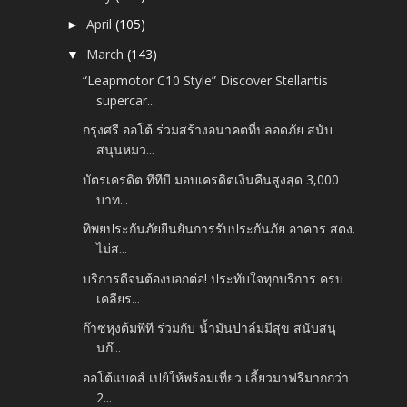
April
(105)
►
March
(143)
▼
“Leapmotor C10 Style” Discover Stellantis
supercar...
กรุงศรี ออโต้ ร่วมสร้างอนาคตที่ปลอดภัย สนับ
สนุนหมว...
บัตรเครดิต ทีทีบี มอบเครดิตเงินคืนสูงสุด 3,000
บาท...
ทิพยประกันภัยยืนยันการรับประกันภัย อาคาร สตง.
ไม่ส...
บริการดีจนต้องบอกต่อ! ประทับใจทุกบริการ ครบ
เคลียร...
ก๊าซหุงต้มพีที ร่วมกับ น้ำมันปาล์มมีสุข สนับสนุ
นก๊...
ออโต้แบคส์ เปย์ให้พร้อมเที่ยว เลี้ยวมาฟรีมากกว่า
2...