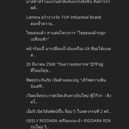
มาสด้าสร้างแบรนด์ให้แข็งแกร่งยิ่งขึ้น สื่อสารภา
พลั...
Lamina คว้ารางวัล TOP Influential Brand
ตอกย้ำความ...
ไทยฮอนด้า สานต่อโครงการ “ไทยฮอนด้าปลูก
เปลี่ยนฟ้า”
หน้าร้อนนี้ มาเปลี่ยนน้ำมันเครื่อง GX ที่ออโต้แบค
ส...
20 มีนาคม 2568 "วันความสุขสากล"😊💚อยู่
ที่ไหนก็สุข...
ทิพยประกันภัย เปิดตัวแคมเปญ “เสิร์ฟความฟิน
บินฟรี!...
เวียตเจ็ทประกาศเปิดเส้นทางบินใหม่ ฟู้โก๊วก – สิง
คโ...
เอ็มจี เปิดวิสัยทัศน์ขึ้น ท็อป 5 ในทศวรรษที่ 2 พร้...
GEELY RIDDARA เตรียมแนะนำ RIDDARA RD6
รุ่นใหม่ วิ่...