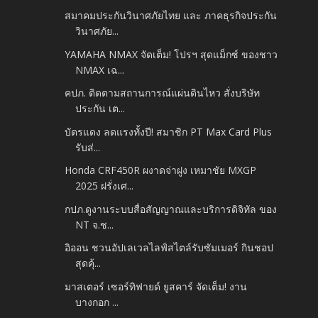
สมาคมประกันวินาศภัยไทย และ ภาคธุรกิจประกัน
วินาศภัย...
YAMAHA NMAX จัดเต็ม! โปรฯ สุดแม็กซ์ ของชาว
NMAX เฉ...
คปภ. ติดตามสถานการณ์แผ่นดินไหว สั่งบริษัท
ประกัน เต...
บัตรแดง ลดแรงทั้งปี! สมาชิก PT Max Card Plus
รับส่...
Honda CRF450R ผงาดจ่าฝูง เหมาชัย MXGP
2025 ฝรั่งเศ...
กปภ.ดูงานระบบสื่อสัญญาณและบริการดิจิทัล ของ
NT จ.ช...
อิออน ชวนอัปเลเวลไลฟ์สไตล์รับซัมเมอร์ กินชอป
สุดคุ้...
มาสเตอร์ เซอร์ทิฟายด์ ยูสคาร์ จัดเต็ม! งาน
บางกอก ...