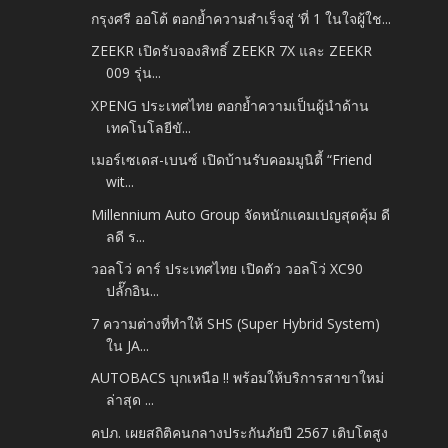
กรุงศรี ออโต้ ตอกย้ำความสำเร็จสู่ ‘ที่ 1 ในใจผู้ใช...
ZEEKR เปิดรับจองสิทธิ์ ZEEKR 7X และ ZEEKR
009 รุ่น...
XPENG ประเทศไทย ตอกย้ำความเป็นผู้นำด้าน
เทคโนโลยีขั...
เมอร์เซเดส-เบนซ์ เปิดบ้านรับคอมมูนิตี้ “Friend
wit...
Millennium Auto Group จัดหนักแคมเปญสุดคุ้ม ดี
ลดี ร...
วอลโว่ คาร์ ประเทศไทย เปิดตัว วอลโว่ XC90
ปลั๊กอิน...
7 ความต่างที่ทำให้ SHS (Super Hybrid System)
ใน JA...
AUTOBACS บุกเหนือ !! พร้อมให้บริการสาขาใหม่
ล่าสุด ...
คปภ. เผยสถิติคนกลางประกันภัยปี 2567 เติบโตสูง