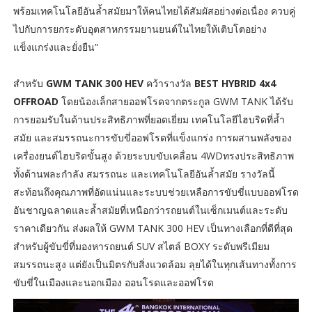
พร้อมเทคโนโลยีอันล้ำสมัยมาให้คนไทยได้สัมผัสอย่างต่อเนื่อง ควบคู่
ไปกับการยกระดับอุตสาหกรรมยานยนต์ในไทยให้เติบโตอย่าง
แข็งแกร่งและยั่งยืน”
สำหรับ
GWM TANK 300 HEV
คว้ารางวัล
BEST HYBRID 4x4
OFFROAD
โดยน้องเล็กสายออฟโรดจากตระกูล GWM TANK ได้รับ
การยอมรับในด้านประสิทธิภาพที่ยอดเยี่ยม เทคโนโลยีไฮบริดที่ล้ำ
สมัย และสมรรถนะการขับขี่ออฟโรดที่แข็งแกร่ง การผสานพลังของ
เครื่องยนต์ไฮบริดขั้นสูง ด้วยระบบขับเคลื่อน 4WDทรงประสิทธิภาพ
ทั้งด้านพละกำลัง สมรรถนะ และเทคโนโลยีอันล้ำสมัย รางวัลนี้
สะท้อนถึงคุณภาพที่อัดแน่นและระบบช่วยเหลือการขับขี่แบบออฟโรด
อันชาญฉลาดและล้ำสมัยที่เหนือกว่ารถยนต์ในเซ็กเมนต์และระดับ
ราคาเดียวกัน ส่งผลให้ GWM TANK 300 HEV เป็นทางเลือกที่ดีที่สุด
สำหรับผู้ขับขี่ที่มองหารถยนต์ SUV สไตล์ BOXY ระดับพรีเมียม
สมรรถนะสูง แต่ยังเป็นมิตรกับสิ่งแวดล้อม ลุยได้ในทุกเส้นทางทั้งการ
ขับขี่ในเมืองและนอกเมือง ออนโรดและออฟโรด