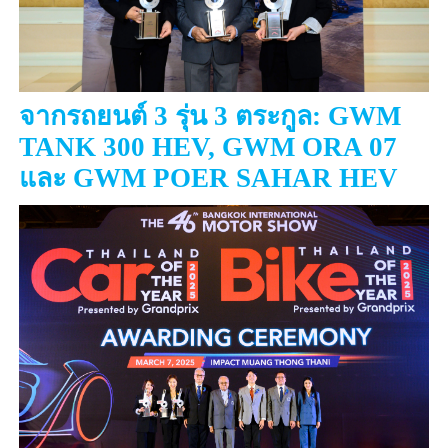
จากรถยนต์
3
รุ่น
3
ตระกูล:
GWM
TANK 300 HEV, GWM ORA 07
และ
GWM POER SAHAR HEV