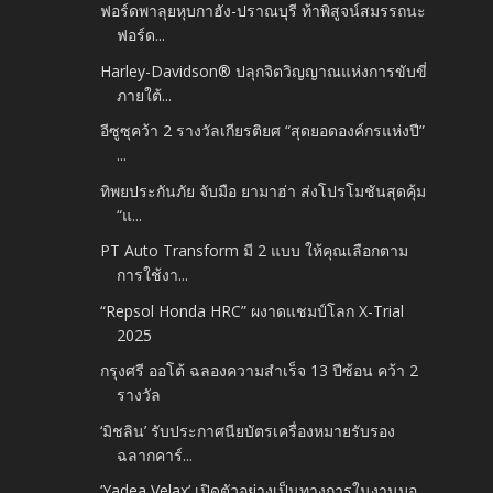
ฟอร์ดพาลุยหุบกาฮัง-ปราณบุรี ท้าพิสูจน์สมรรถนะ
ฟอร์ด...
Harley-Davidson® ปลุกจิตวิญญาณแห่งการขับขี่
ภายใต้...
อีซูซุคว้า 2 รางวัลเกียรติยศ “สุดยอดองค์กรแห่งปี”
...
ทิพยประกันภัย จับมือ ยามาฮ่า ส่งโปรโมชันสุดคุ้ม
“แ...
PT Auto Transform มี 2 แบบ ให้คุณเลือกตาม
การใช้งา...
“Repsol Honda HRC” ผงาดแชมป์โลก X-Trial
2025
กรุงศรี ออโต้ ฉลองความสำเร็จ 13 ปีซ้อน คว้า 2
รางวัล
‘มิชลิน’ รับประกาศนียบัตรเครื่องหมายรับรอง
ฉลากคาร์...
‘Yadea Velax’ เปิดตัวอย่างเป็นทางการในงานมอ