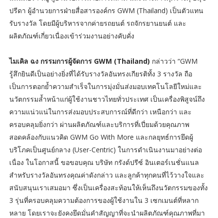
ปรีดา ผู้อำนวยการฝ่ายสื่อสารองค์กร GWM (Thailand) เป็นตัวแทน
รับรางวัล โดยมีผู้บริหารจากค่ายรถยนต์ รถจักรยานยนต์ และ
ผลิตภัณฑ์เกี่ยวเนื่องเข้าร่วมงานอย่างคับคั่ง
ไมเคิล ฉง กรรมการผู้จัดการ GWM (Thailand)
กล่าวว่า “GWM
รู้สึกยินดีเป็นอย่างยิ่งที่ได้รับรางวัลอันทรงเกียรติทั้ง 3 รางวัล ถือ
เป็นการตอกย้ำความสำเร็จในการมุ่งมั่นส่งมอบเทคโนโลยีใหม่และ
นวัตกรรมล้ำหน้าแก่ผู้ใช้งานชาวไทยทั่วประเทศ เป็นเครื่องพิสูจน์ถึง
ความแน่วแน่ในการส่งมอบประสบการณ์ที่ดีกว่า เหนือกว่า และ
ครอบคลุมยิ่งกว่า ผ่านผลิตภัณฑ์และบริการที่เปี่ยมด้วยคุณภาพ
สอดคล้องกับแนวคิด GWM Go With More และกลยุทธ์การยึดผู้
บริโภคเป็นศูนย์กลาง (User-Centric) ในการดำเนินงานมาอย่างต่อ
เนื่อง ในโอกาสนี้ ขอขอบคุณ บริษัท กรังด์ปรีซ์ อินเตอร์เนชั่นแนล
สำหรับรางวัลอันทรงคุณค่าดังกล่าว และลูกค้าทุกคนที่ไว้วางใจและ
สนับสนุนเราเสมอมา ซึ่งเป็นเครื่องสะท้อนให้เห็นถึงนวัตกรรมของทั้ง
3 รุ่นที่ครอบคลุมความต้องการของผู้ใช้งานใน 3 เซกเมนต์ที่หลาก
หลาย โดยเราจะยังคงยึดมั่นคำสัญญาที่จะนำผลิตภัณฑ์คุณภาพที่มา