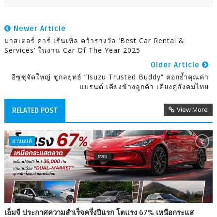
Newer Article
มาสเตอร์ คาร์ เร้นเทิล คว้ารางวัล ‘Best Car Rental &
Services’ ในงาน Car Of The Year 2025
Older Article
อีซูซุจัดใหญ่ ชูกลยุทธ์ “Isuzu Trusted Buddy” ตอกย้ำคุณค่า
แบรนด์ เคียงข้างลูกค้า เคียงคู่สังคมไทย
View More
RELATED POST
ยานยนต์
เอ็มจี ประกาศความสำเร็จครึ่งปีแรก โตแรง 67% เหนือกระแส