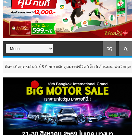
ทธศาสตร์ 5 ปี ยกระดับคุณภาพชีวิต ‘เด็ก 4 ล้านคน’ พ้นวิกฤตความเปราะบา