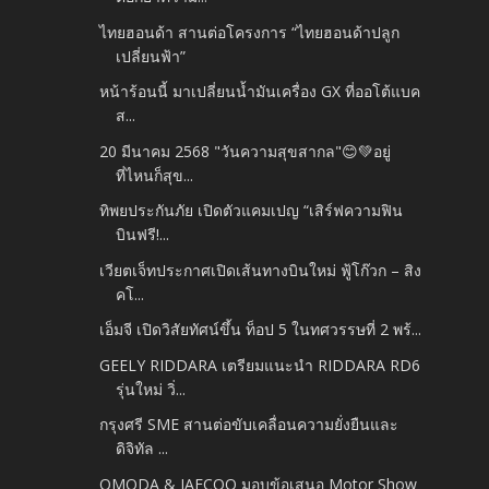
ไทยฮอนด้า สานต่อโครงการ “ไทยฮอนด้าปลูก
เปลี่ยนฟ้า”
หน้าร้อนนี้ มาเปลี่ยนน้ำมันเครื่อง GX ที่ออโต้แบค
ส...
20 มีนาคม 2568 "วันความสุขสากล"😊💚อยู่
ที่ไหนก็สุข...
ทิพยประกันภัย เปิดตัวแคมเปญ “เสิร์ฟความฟิน
บินฟรี!...
เวียตเจ็ทประกาศเปิดเส้นทางบินใหม่ ฟู้โก๊วก – สิง
คโ...
เอ็มจี เปิดวิสัยทัศน์ขึ้น ท็อป 5 ในทศวรรษที่ 2 พร้...
GEELY RIDDARA เตรียมแนะนำ RIDDARA RD6
รุ่นใหม่ วิ่...
กรุงศรี SME สานต่อขับเคลื่อนความยั่งยืนและ
ดิจิทัล ...
OMODA & JAECOO มอบข้อเสนอ Motor Show