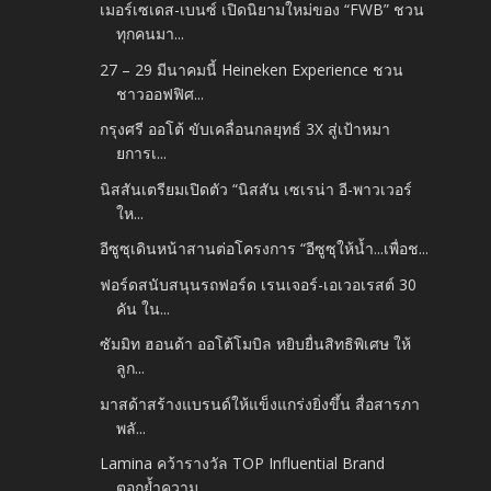
เมอร์เซเดส-เบนซ์ เปิดนิยามใหม่ของ “FWB” ชวน
ทุกคนมา...
27 – 29 มีนาคมนี้ Heineken Experience ชวน
ชาวออฟฟิศ...
กรุงศรี ออโต้ ขับเคลื่อนกลยุทธ์ 3X สู่เป้าหมา
ยการเ...
นิสสันเตรียมเปิดตัว “นิสสัน เซเรน่า อี-พาวเวอร์
ให...
อีซูซุเดินหน้าสานต่อโครงการ “อีซูซุให้น้ำ...เพื่อช...
ฟอร์ดสนับสนุนรถฟอร์ด เรนเจอร์-เอเวอเรสต์ 30
คัน ใน...
ซัมมิท ฮอนด้า ออโต้โมบิล หยิบยื่นสิทธิพิเศษ ให้
ลูก...
มาสด้าสร้างแบรนด์ให้แข็งแกร่งยิ่งขึ้น สื่อสารภา
พลั...
Lamina คว้ารางวัล TOP Influential Brand
ตอกย้ำความ...