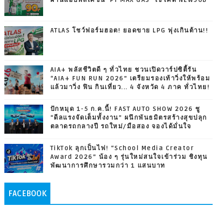
ผ่านแอปพลิเคชัน 'PT MAX GAS' ใช้โค้ด NEW90B
ATLAS โชว์ฟอร์มฮอต! ยอดขาย LPG พุ่งเกินต้าน!!
AIA+ พลัสชีวิตดี ๆ ทั่วไทย ชวนเปิดวาร์ปซิตี้รัน
“AIA+ FUN RUN 2026” เตรียมรองเท้าวิ่งให้พร้อม
แล้วมาวิ่ง ฟิน กินเที่ยว... 4 จังหวัด 4 ภาค ทั่วไทย!
ปักหมุด 1-5 ก.ค.นี้! FAST AUTO SHOW 2026 ชู
“ดีลแรงจัดเต็มทั้งงาน” ผนึกพันธมิตรสร้างสุขปลุก
ตลาดรถกลางปี รถใหม่/มือสอง จองได้มั่นใจ
TikTok ลุกเป็นไฟ! “School Media Creator
Award 2026” น้อง ๆ รุ่นใหม่สนใจเข้าร่วม ชิงทุน
พัฒนาการศึกษารวมกว่า 1 แสนบาท
FACEBOOK