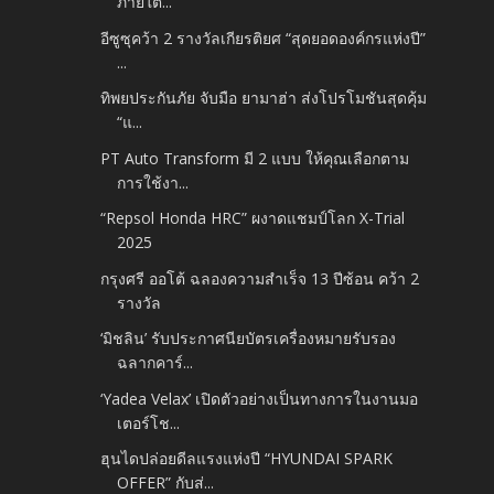
ภายใต้...
อีซูซุคว้า 2 รางวัลเกียรติยศ “สุดยอดองค์กรแห่งปี”
...
ทิพยประกันภัย จับมือ ยามาฮ่า ส่งโปรโมชันสุดคุ้ม
“แ...
PT Auto Transform มี 2 แบบ ให้คุณเลือกตาม
การใช้งา...
“Repsol Honda HRC” ผงาดแชมป์โลก X-Trial
2025
กรุงศรี ออโต้ ฉลองความสำเร็จ 13 ปีซ้อน คว้า 2
รางวัล
‘มิชลิน’ รับประกาศนียบัตรเครื่องหมายรับรอง
ฉลากคาร์...
‘Yadea Velax’ เปิดตัวอย่างเป็นทางการในงานมอ
เตอร์โช...
ฮุนไดปล่อยดีลแรงแห่งปี “HYUNDAI SPARK
OFFER” กับส่...