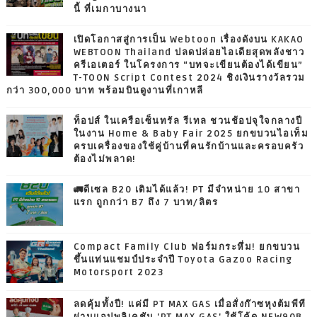
นี้ ที่เมกาบางนา
เปิดโอกาสสู่การเป็น Webtoon เรื่องดังบน KAKAO
WEBTOON Thailand ปลดปล่อยไอเดียสุดพลังชาว
ครีเอเตอร์ ในโครงการ “บทจะเขียนต้องได้เขียน”
T-TOON Script Contest 2024 ชิงเงินรางวัลรวม
กว่า 300,000 บาท พร้อมบินดูงานที่เกาหลี
ท็อปส์ ในเครือเซ็นทรัล รีเทล ชวนช้อปจุใจกลางปี
ในงาน Home & Baby Fair 2025 ยกขบวนไอเท็ม
ครบเครื่องของใช้คู่บ้านที่คนรักบ้านและครอบครัว
ต้องไม่พลาด!
🚛ดีเซล B20 เติมได้แล้ว! PT มีจำหน่าย 10 สาขา
แรก ถูกกว่า B7 ถึง 7 บาท/ลิตร
Compact Family Club ฟอร์มกระหึ่ม! ยกขบวน
ขึ้นแท่นแชมป์ประจำปี Toyota Gazoo Racing
Motorsport 2023
ลดคุ้มทั้งปี! แค่มี PT MAX GAS เมื่อสั่งก๊าซหุงต้มพีที