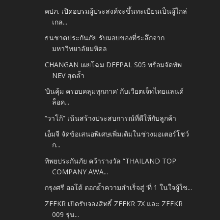
คปภ. เปิดอบรมผู้ประสงค์จะขึ้นทะเบียนเป็นผู้ไกล่
เกล...
ธนชาตประกันภัย รับมอบของที่ระลึกจาก
มหาวิทยาลัยมหิดล
CHANGAN เผยโฉม DEEPAL S05 พร้อมจัดทัพ
NEV สุดล้ำ
‘บินคุ้ม ครอบคลุมทุกภาค’ กับเวียตเจ็ทไทยแลนด์
ล็อค...
“วาโก้” เน้นสร้างประสบการณ์ที่ดีให้กับลูกค้า
เอ็มจี จัดข้อเสนอพิเศษเพิ่มเติมในช่วงมอเตอร์โชว์
ก...
ทิพยประกันภัย คว้ารางวัล “THAILAND TOP
COMPANY AWA...
กรุงศรี ออโต้ ตอกย้ำความสำเร็จสู่ ‘ที่ 1 ในใจผู้ใช...
ZEEKR เปิดรับจองสิทธิ์ ZEEKR 7X และ ZEEKR
009 รุ่น...