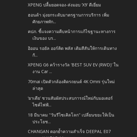
XPENG ปลื้มยอดจอง-ส่งมอบ ‘X9’ ดีเยี่ยม
ฮอนด้า มุ่งยกระดับมาตรฐานการบริการ เพิ่ม
ศักยภาพทัก...
คปภ. ชี้แจงความคืบหน้าการแก้ไขฐานะทางการ
เงินของ บร...
อิออน รอยัล ออร์คิด พลัส เติมสีสันให้การเดินทาง
กั...
XPENG G6 คว้ารางวัล ‘BEST SUV EV (RWD)’ ใน
งาน Car ...
70mai เปิดตัวกล้องติดรถยนต์ 4K Omni รุ่นใหม่
ล่าสุด
‘ยาเดีย’ ชวนสัมผัสประสบการณ์ใหม่กับมอเตอร์
ไซค์ไฟฟ้...
18 มีนาคม "วันรีไซเคิลโลก" เปลี่ยนขยะให้เป็น
ประโยช...
CHANGAN ตอกย้ำความสำเร็จ DEEPAL E07