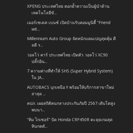
XPENG ประเทศไทย ตอกย้ำความเป็นผู้นำด้าน
เทคโนโลยีขั...
เมอร์เซเดส-เบนซ์ เปิดบ้านรับคอมมูนิตี้ “Friend
wit...
Millennium Auto Group จัดหนักแคมเปญสุดคุ้ม ดี
ลดี ร...
วอลโว่ คาร์ ประเทศไทย เปิดตัว วอลโว่ XC90
ปลั๊กอิน...
7 ความต่างที่ทำให้ SHS (Super Hybrid System)
ใน JA...
AUTOBACS บุกเหนือ !! พร้อมให้บริการสาขาใหม่
ล่าสุด ...
คปภ. เผยสถิติคนกลางประกันภัยปี 2567 เติบโตสูง
พบนา...
“ทิม ไกเซอร์” บิด Honda CRF450R ตะลุยเกมสุด
หินกดดั...