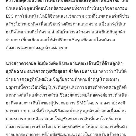
สร้างสมดุลระหว่างการเติบโตของสินเชื่อและคุณภาพสินทรัพย์
โดย
นำเสนอโซลูชันที่ตอบโจทย์ครอบคลุมทั้งการดำเนินธุรกิจตามกรอบ
ESG การใช้เทคโนโลยีดิจิทัลและนวัตกรรม รวมถึงแพลตฟอร์มที่ช่วย
สร้างโอกาสธุรกิจ เพื่อเสริมสร้างศักยภาพและความแข็งแกร่งให้แก่
ธุรกิจไทย รวมถึงให้ความสำคัญในการสร้างความสัมพันธ์กับลูกค้า
ผ่านการเยี่ยมเยือนและให้คำปรึกษาเชิงรุกเพื่อตอบโจทย์ความ
ต้องการเฉพาะของลูกค้าแต่ละราย
นางสาวดวงกมล ลิมป์พวงทิพย์ ประธานคณะเจ้าหน้าที่ด้านลูกค้า
ธุรกิจ SME ธนาคารกรุงศรีอยุธยา จำกัด (มหาชน)
กล่าวว่า “ในปีที่
ผ่านมา เศรษฐกิจไทยยังเผชิญกับความท้าทายสำคัญ โดยเฉพาะ
ปัญหาหนี้ครัวเรือนที่อยู่ในระดับสูง และการขยายตัวทางเศรษฐกิจที่
แตกต่างกันในแต่ละภาคส่วน ซึ่งส่งผลกระทบโดยตรงต่อการดำเนิน
ธุรกิจและการเติบโตของผู้ประกอบการ SME โดยเรามองว่ายังคงมี
ความเปราะบาง ทั้งนี้ กรุงศรียังคงสนับสนุนลูกค้าอย่างต่อเนื่องผ่าน
มาตรการช่วยเหลือ ส่งมอบโซลูชันทางการเงินที่ตอบโจทย์ความ
ต้องการและการสร้างโอกาสทางธุรกิจที่ช่วยให้ลูกค้าสามารถฟื้นตัว
จากผลกระทบต่างๆ พร้อมทั้งพัฒนาแนวทางในการเสริมสร้างความ