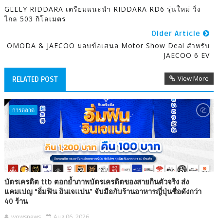
GEELY RIDDARA เตรียมแนะนำ RIDDARA RD6 รุ่นใหม่ วิ่ง
ไกล 503 กิโลเมตร
Older Article
OMODA & JAECOO มอบข้อเสนอ Motor Show Deal สำหรับ
JAECOO 6 EV
View More
RELATED POST
การตลาด
บัตรเครดิต ttb ตอกย้ำภาพบัตรเครดิตของสายกินตัวจริง ส่ง
แคมเปญ “อิ่มฟิน อินเจแปน” จับมือกับร้านอาหารญี่ปุ่นชื่อดังกว่า
40 ร้าน
wowsnews
Aug 06, 2026