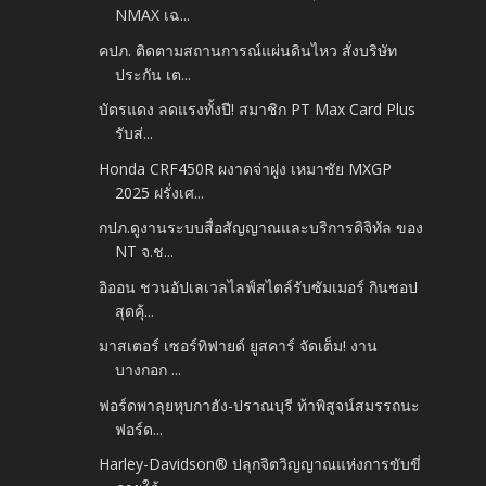
NMAX เฉ...
คปภ. ติดตามสถานการณ์แผ่นดินไหว สั่งบริษัท
ประกัน เต...
บัตรแดง ลดแรงทั้งปี! สมาชิก PT Max Card Plus
รับส่...
Honda CRF450R ผงาดจ่าฝูง เหมาชัย MXGP
2025 ฝรั่งเศ...
กปภ.ดูงานระบบสื่อสัญญาณและบริการดิจิทัล ของ
NT จ.ช...
อิออน ชวนอัปเลเวลไลฟ์สไตล์รับซัมเมอร์ กินชอป
สุดคุ้...
มาสเตอร์ เซอร์ทิฟายด์ ยูสคาร์ จัดเต็ม! งาน
บางกอก ...
ฟอร์ดพาลุยหุบกาฮัง-ปราณบุรี ท้าพิสูจน์สมรรถนะ
ฟอร์ด...
Harley-Davidson® ปลุกจิตวิญญาณแห่งการขับขี่