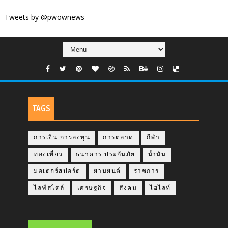
Tweets by @pwownews
TAGS
การเงิน การลงทุน
การตลาด
กีฬา
ท่องเที่ยว
ธนาคาร ประกันภัย
น้ำมัน
มอเตอร์สปอร์ต
ยานยนต์
ราชการ
ไลฟ์สไตล์
เศรษฐกิจ
สังคม
ไฮไลท์