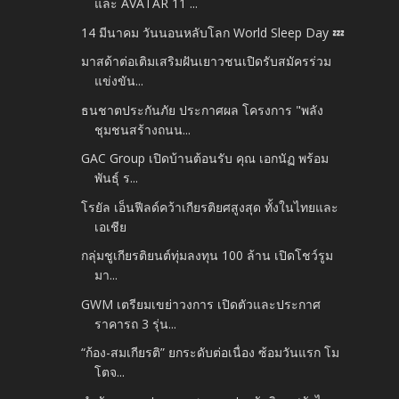
และ AVATAR 11 ...
14 มีนาคม วันนอนหลับโลก World Sleep Day 💤
มาสด้าต่อเติมเสริมฝันเยาวชนเปิดรับสมัครร่วม
แข่งขัน...
ธนชาตประกันภัย ประกาศผล โครงการ "พลัง
ชุมชนสร้างถนน...
GAC Group เปิดบ้านต้อนรับ คุณ เอกนัฏ พร้อม
พันธุ์ ร...
โรยัล เอ็นฟีลด์คว้าเกียรติยศสูงสุด ทั้งในไทยและ
เอเชีย
กลุ่มชูเกียรติยนต์ทุ่มลงทุน 100 ล้าน เปิดโชว์รูม
มา...
GWM เตรียมเขย่าวงการ เปิดตัวและประกาศ
ราคารถ 3 รุ่น...
“ก้อง-สมเกียรติ” ยกระดับต่อเนื่อง ซ้อมวันแรก โม
โตจ...