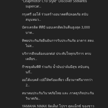
“Leapmotor C10 Style” Discover Stellantis
supercar...
กรุงศรี ออโต้ ร่วมสร้างอนาคตที่ปลอดภัย สนับ
สนุนหมว...
บัตรเครดิต ทีทีบี มอบเครดิตเงินคืนสูงสุด 3,000
บาท...
ทิพยประกันภัยยืนยันการรับประกันภัย อาคาร สตง.
ไม่ส...
บริการดีจนต้องบอกต่อ! ประทับใจทุกบริการ ครบ
เคลียร...
ก๊าซหุงต้มพีที ร่วมกับ น้ำมันปาล์มมีสุข สนับสนุ
นก๊...
ออโต้แบคส์ เปย์ให้พร้อมเที่ยว เลี้ยวมาฟรีมากกว่า
2...
สมาคมประกันวินาศภัยไทย และ ภาคธุรกิจประกัน
วินาศภัย...
YAMAHA NMAX จัดเต็ม! โปรฯ สุดแม็กซ์ ของชาว