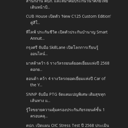
สำนักงาน คปภ. และสมาคมประกันวินาศภัยไทย
เดินหน้าป้...
CUB House เปิดตัว ‘New C125 Custom Edition’
คู่สีใ...
ทีไลฟ์ ประกันชีวิต เปิดตัวประกันบำนาญ Smart
Annuit...
กรุงศรี จับมือ SkillLane เปิดโลกการเรียนรู้
ออนไลน์...
มาสด้าคว้า 6 รางวัลรถยนต์ยอดเยี่ยมแห่งปี 2568
ตอกย...
ฮอนด้า คว้า 4 รางวัลรถยอดเยี่ยมแห่งปี Car of
the Y...
SNNP จับมือ PTG จัดแคมเปญพิเศษ เติมสุขทุก
เส้นทาง แ...
รู้ใจขยายความคุ้มครองประกันภัยรถยนต์ชั้น 1
ครอบคลุ...
คปภ. เปิดแผน OIC Stress Test ปี 2568 ประเมิน