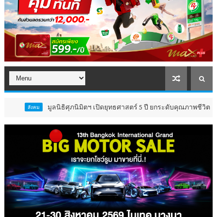
มูลนิธิศุภนิมิตฯ เปิดยุทธศาสตร์ 5 ปี ยกระดับคุณภาพชีวิต ‘เด็ก 4
งคม