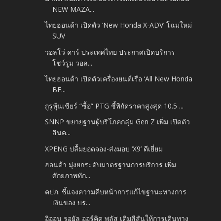
NEW MAZA...
ไทยฮอนด้า เปิดตัว ‘New Honda X-ADV’ โฉมใหม่
SUV
วอลโว่ คาร์ ประเทศไทย ประกาศเปิดบริการ
โชว์รูม วอล...
ไทยฮอนด้า เปิดตัวเครื่องยนต์เรือ ‘All New Honda
BF...
กูรูหุ้นเชียร์ “ซื้อ” PTG ชี้พิกัดราคาสูงสุด 10.5 ...
SNNP ขยายฐานผู้บริโภคกลุ่ม Gen Z เพิ่ม เปิดตัว
สินค...
XPENG ปลื้มยอดจอง-ส่งมอบ ‘X9’ ดีเยี่ยม
ฮอนด้า มุ่งยกระดับมาตรฐานการบริการ เพิ่ม
ศักยภาพทัก...
คปภ. ชี้แจงความคืบหน้าการแก้ไขฐานะทางการ
เงินของ บร...
อิออน รอยัล ออร์คิด พลัส เติมสีสันให้การเดินทาง