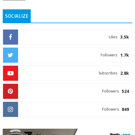
SOCIALIZE
3.5k
Likes
1.7k
Followers
2.8k
Subscribes
524
Followers
849
Followers