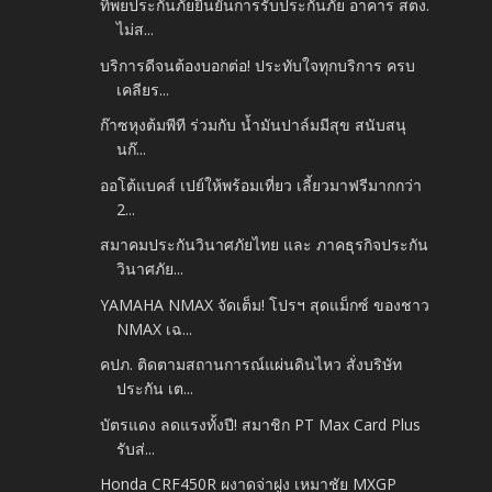
ทิพยประกันภัยยืนยันการรับประกันภัย อาคาร สตง.
ไม่ส...
บริการดีจนต้องบอกต่อ! ประทับใจทุกบริการ ครบ
เคลียร...
ก๊าซหุงต้มพีที ร่วมกับ น้ำมันปาล์มมีสุข สนับสนุ
นก๊...
ออโต้แบคส์ เปย์ให้พร้อมเที่ยว เลี้ยวมาฟรีมากกว่า
2...
สมาคมประกันวินาศภัยไทย และ ภาคธุรกิจประกัน
วินาศภัย...
YAMAHA NMAX จัดเต็ม! โปรฯ สุดแม็กซ์ ของชาว
NMAX เฉ...
คปภ. ติดตามสถานการณ์แผ่นดินไหว สั่งบริษัท
ประกัน เต...
บัตรแดง ลดแรงทั้งปี! สมาชิก PT Max Card Plus
รับส่...
Honda CRF450R ผงาดจ่าฝูง เหมาชัย MXGP