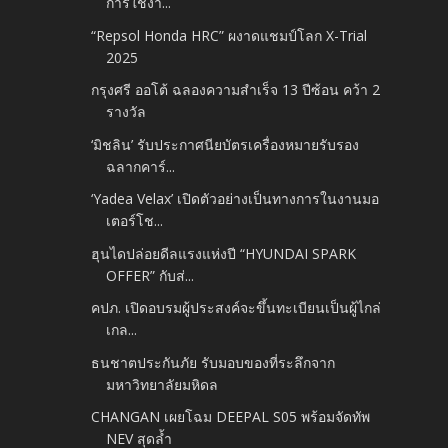
การใช้งา...
“Repsol Honda HRC” ผงาดแชมป์โลก X-Trial
2025
กรุงศรี ออโต้ ฉลองความสำเร็จ 13 ปีซ้อน คว้า 2
รางวัล
‘มิชลิน’ รับประกาศนียบัตรเครื่องหมายรับรอง
ฉลากคาร์...
‘Yadea Velax’ เปิดตัวอย่างเป็นทางการในงานมอ
เตอร์โช...
ฮุนไดปล่อยดีลแรงแห่งปี “HYUNDAI SPARK
OFFER” กับส่...
คปภ. เปิดอบรมผู้ประสงค์จะขึ้นทะเบียนเป็นผู้ไกล่
เกล...
ธนชาตประกันภัย รับมอบของที่ระลึกจาก
มหาวิทยาลัยมหิดล
CHANGAN เผยโฉม DEEPAL S05 พร้อมจัดทัพ
NEV สุดล้ำ