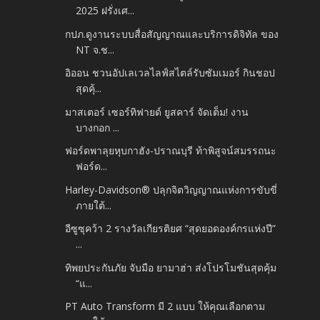
2025 ฝรั่งเศ...
กปภ.ดูงานระบบสื่อสัญญาณและบริการดิจิทัล ของ
NT จ.ช...
อิออน ชวนอัปเลเวลไลฟ์สไตล์รับซัมเมอร์ กินชอป
สุดคุ้...
มาสเตอร์ เซอร์ทิฟายด์ ยูสคาร์ จัดเต็ม! งาน
บางกอก ...
ฟอร์ดพาลุยหุบกาฮัง-ปราณบุรี ท้าพิสูจน์สมรรถนะ
ฟอร์ด...
Harley-Davidson® ปลุกจิตวิญญาณแห่งการขับขี่
ภายใต้...
อีซูซุคว้า 2 รางวัลเกียรติยศ “สุดยอดองค์กรแห่งปี”
...
ทิพยประกันภัย จับมือ ยามาฮ่า ส่งโปรโมชันสุดคุ้ม
“แ...
PT Auto Transform มี 2 แบบ ให้คุณเลือกตาม