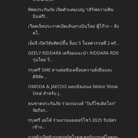
ทิพยประกันภัย เปิดตัวแคมเปญ “เสิร์ฟความฟิน
บินฟรี!...
เวียตเจ็ทประกาศเปิดเส้นทางบินใหม่ ฟู้โก๊วก – สิง
คโ...
เอ็มจี เปิดวิสัยทัศน์ขึ้น ท็อป 5 ในทศวรรษที่ 2 พร้...
GEELY RIDDARA เตรียมแนะนำ RIDDARA RD6
รุ่นใหม่ วิ่...
กรุงศรี SME สานต่อขับเคลื่อนความยั่งยืนและ
ดิจิทัล ...
OMODA & JAECOO มอบข้อเสนอ Motor Show
Deal สำหรับ J...
ธนชาตประกันภัย ร่วมรณรงค์ “วันรีไซเคิลโลก”
จัดกิจก...
กรุงศรี ออโต้ ร่วมงานมอเตอร์โชว์ 2025 รับบัตร
เข้าง...
มาสด้าเปิดตัวรถสปอร์ตโรดสเตอร์แบรนด์ไอคอน