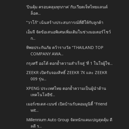
‘บินคุ้ม ครอบคลุมทุกภาค’ กับเวียตเจ็ทไทยแลนด์
ล็อค...
“วาโก้” เน้นสร้างประสบการณ์ที่ดีให้กับลูกค้า
เอ็มจี จัดข้อเสนอพิเศษเพิ่มเติมในช่วงมอเตอร์โชว์
ก...
ทิพยประกันภัย คว้ารางวัล “THAILAND TOP
COMPANY AWA...
กรุงศรี ออโต้ ตอกย้ำความสำเร็จสู่ ‘ที่ 1 ในใจผู้ใช...
ZEEKR เปิดรับจองสิทธิ์ ZEEKR 7X และ ZEEKR
009 รุ่น...
XPENG ประเทศไทย ตอกย้ำความเป็นผู้นำด้าน
เทคโนโลยีขั...
เมอร์เซเดส-เบนซ์ เปิดบ้านรับคอมมูนิตี้ “Friend
wit...
Millennium Auto Group จัดหนักแคมเปญสุดคุ้ม ดี
ลดี ร...