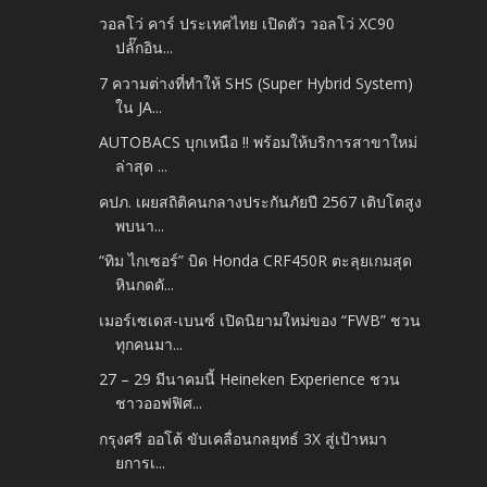
วอลโว่ คาร์ ประเทศไทย เปิดตัว วอลโว่ XC90
ปลั๊กอิน...
7 ความต่างที่ทำให้ SHS (Super Hybrid System)
ใน JA...
AUTOBACS บุกเหนือ !! พร้อมให้บริการสาขาใหม่
ล่าสุด ...
คปภ. เผยสถิติคนกลางประกันภัยปี 2567 เติบโตสูง
พบนา...
“ทิม ไกเซอร์” บิด Honda CRF450R ตะลุยเกมสุด
หินกดดั...
เมอร์เซเดส-เบนซ์ เปิดนิยามใหม่ของ “FWB” ชวน
ทุกคนมา...
27 – 29 มีนาคมนี้ Heineken Experience ชวน
ชาวออฟฟิศ...
กรุงศรี ออโต้ ขับเคลื่อนกลยุทธ์ 3X สู่เป้าหมา
ยการเ...