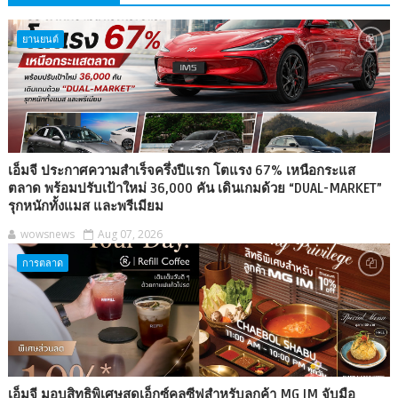
ยานยนต์
เอ็มจี ประกาศความสำเร็จครึ่งปีแรก โตแรง 67% เหนือกระแส
ตลาด พร้อมปรับเป้าใหม่ 36,000 คัน เดินเกมด้วย “DUAL-MARKET”
รุกหนักทั้งแมส และพรีเมียม
wowsnews
Aug 07, 2026
การตลาด
เอ็มจี มอบสิทธิพิเศษสุดเอ็กซ์คลูซีฟสำหรับลูกค้า MG IM จับมือ