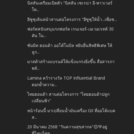
นิสสันเตรียมเปิดตัว “นิสสัน เซเรน่า อี-พาวเวอร์
ให...
อีซูซุเดินหน้าสานต่อโครงการ “อีซูซุให้น้ำ...เพื่อช...
ฟอร์ดสนับสนุนรถฟอร์ด เรนเจอร์-เอเวอเรสต์ 30
คัน ใน...
ซัมมิท ฮอนด้า ออโต้โมบิล หยิบยื่นสิทธิพิเศษ ให้
ลูก...
มาสด้าสร้างแบรนด์ให้แข็งแกร่งยิ่งขึ้น สื่อสารภา
พลั...
Lamina คว้ารางวัล TOP Influential Brand
ตอกย้ำความ...
ไทยฮอนด้า สานต่อโครงการ “ไทยฮอนด้าปลูก
เปลี่ยนฟ้า”
หน้าร้อนนี้ มาเปลี่ยนน้ำมันเครื่อง GX ที่ออโต้แบค
ส...
20 มีนาคม 2568 "วันความสุขสากล"😊💚อยู่
ที่ไหนก็สุข...