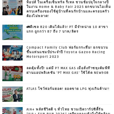
ท็อปส์ ในเครือเซ็นทรัล รีเทล ชวนช้อปจุใจกลางปี
ในงาน Home & Baby Fair 2025 ยกขบวนไอเท็ม
ครบเครื่องของใช้คู่บ้านที่คนรักบ้านและครอบครัว
ต้องไม่พลาด!
🚛ดีเซล B20 เติมได้แล้ว! PT มีจำหน่าย 10 สาขา
แรก ถูกกว่า B7 ถึง 7 บาท/ลิตร
Compact Family Club ฟอร์มกระหึ่ม! ยกขบวน
ขึ้นแท่นแชมป์ประจำปี Toyota Gazoo Racing
Motorsport 2023
ลดคุ้มทั้งปี! แค่มี PT MAX GAS เมื่อสั่งก๊าซหุงต้มพีที
ผ่านแอปพลิเคชัน 'PT MAX GAS' ใช้โค้ด NEW90B
ATLAS โชว์ฟอร์มฮอต! ยอดขาย LPG พุ่งเกินต้าน!!
AIA+ พลัสชีวิตดี ๆ ทั่วไทย ชวนเปิดวาร์ปซิตี้รัน
“AIA+ FUN RUN 2026” เตรียมรองเท้าวิ่งให้พร้อม