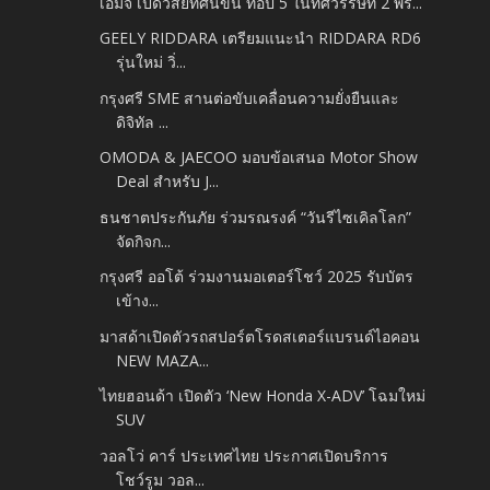
เอ็มจี เปิดวิสัยทัศน์ขึ้น ท็อป 5 ในทศวรรษที่ 2 พร้...
GEELY RIDDARA เตรียมแนะนำ RIDDARA RD6
รุ่นใหม่ วิ่...
กรุงศรี SME สานต่อขับเคลื่อนความยั่งยืนและ
ดิจิทัล ...
OMODA & JAECOO มอบข้อเสนอ Motor Show
Deal สำหรับ J...
ธนชาตประกันภัย ร่วมรณรงค์ “วันรีไซเคิลโลก”
จัดกิจก...
กรุงศรี ออโต้ ร่วมงานมอเตอร์โชว์ 2025 รับบัตร
เข้าง...
มาสด้าเปิดตัวรถสปอร์ตโรดสเตอร์แบรนด์ไอคอน
NEW MAZA...
ไทยฮอนด้า เปิดตัว ‘New Honda X-ADV’ โฉมใหม่
SUV
วอลโว่ คาร์ ประเทศไทย ประกาศเปิดบริการ
โชว์รูม วอล...