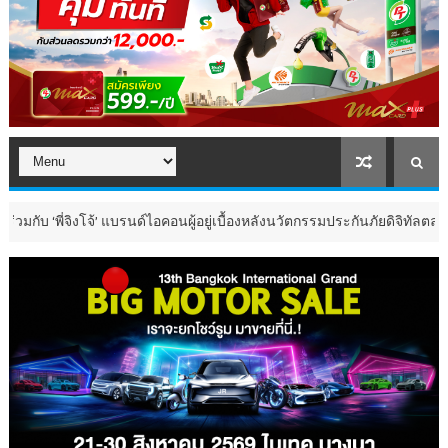
จิงโจ้’ แบรนด์ไอคอนผู้อยู่เบื้องหลังนวัตกรรมประกันภัยดิจิทัลตลอดหนึ่งทศวรร