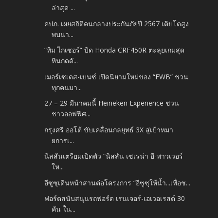
ล่าสุด ...
คปภ. เผยสถิติคนกลางประกันภัยปี 2567 เติบโตสูง
พบนา...
“ทิม ไกเซอร์” บิด Honda CRF450R ตะลุยเกมสุด
หินกดดั...
เมอร์เซเดส-เบนซ์ เปิดนิยามใหม่ของ “FWB” ชวน
ทุกคนมา...
27 – 29 มีนาคมนี้ Heineken Experience ชวน
ชาวออฟฟิศ...
กรุงศรี ออโต้ ขับเคลื่อนกลยุทธ์ 3X สู่เป้าหมา
ยการเ...
นิสสันเตรียมเปิดตัว “นิสสัน เซเรน่า อี-พาวเวอร์
ให...
อีซูซุเดินหน้าสานต่อโครงการ “อีซูซุให้น้ำ...เพื่อช...
ฟอร์ดสนับสนุนรถฟอร์ด เรนเจอร์-เอเวอเรสต์ 30
คัน ใน...