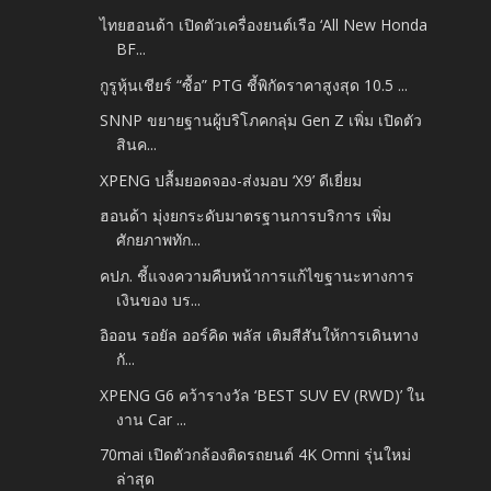
ไทยฮอนด้า เปิดตัวเครื่องยนต์เรือ ‘All New Honda
BF...
กูรูหุ้นเชียร์ “ซื้อ” PTG ชี้พิกัดราคาสูงสุด 10.5 ...
SNNP ขยายฐานผู้บริโภคกลุ่ม Gen Z เพิ่ม เปิดตัว
สินค...
XPENG ปลื้มยอดจอง-ส่งมอบ ‘X9’ ดีเยี่ยม
ฮอนด้า มุ่งยกระดับมาตรฐานการบริการ เพิ่ม
ศักยภาพทัก...
คปภ. ชี้แจงความคืบหน้าการแก้ไขฐานะทางการ
เงินของ บร...
อิออน รอยัล ออร์คิด พลัส เติมสีสันให้การเดินทาง
กั...
XPENG G6 คว้ารางวัล ‘BEST SUV EV (RWD)’ ใน
งาน Car ...
70mai เปิดตัวกล้องติดรถยนต์ 4K Omni รุ่นใหม่
ล่าสุด