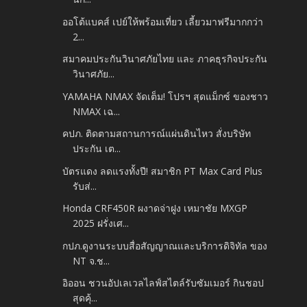
ออโต้แบคส์ เปย์ให้พร้อมเที่ยว เลี้ยวมาฟรีมากกว่า
2...
สมาคมประกันวินาศภัยไทย และ ภาคธุรกิจประกัน
วินาศภัย...
YAMAHA NMAX จัดเต็ม! โปรฯ สุดแม็กซ์ ของชาว
NMAX เฉ...
คปภ. ติดตามสถานการณ์แผ่นดินไหว สั่งบริษัท
ประกัน เต...
บัตรแดง ลดแรงทั้งปี! สมาชิก PT Max Card Plus
รับส่...
Honda CRF450R ผงาดจ่าฝูง เหมาชัย MXGP
2025 ฝรั่งเศ...
กปภ.ดูงานระบบสื่อสัญญาณและบริการดิจิทัล ของ
NT จ.ช...
อิออน ชวนอัปเลเวลไลฟ์สไตล์รับซัมเมอร์ กินชอป
สุดคุ้...