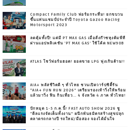
Compact Family Club ฟอร์มกระหึ่ม! ยกขบวน
ขึ้นแท่นแชมป์ประจำปี Toyota Gazoo Racing
Motorsport 2023
ลดคุ้มทั้งปี! แค่มี PT MAX GAS เมื่อสั่งก๊าซหุงต้มพีที
ผ่านแอปพลิเคชัน 'PT MAX GAS' ใช้โค้ด NEW90B
ATLAS โชว์ฟอร์มฮอต! ยอดขาย LPG พุ่งเกินต้าน!!
AIA+ พลัสชีวิตดี ๆ ทั่วไทย ชวนเปิดวาร์ปซิตี้รัน
“AIA+ FUN RUN 2026” เตรียมรองเท้าวิ่งให้พร้อม
แล้วมาวิ่ง ฟิน กินเที่ยว... 4 จังหวัด 4 ภาค ทั่วไทย!
ปักหมุด 1-5 ก.ค.นี้! FAST AUTO SHOW 2026 ชู
“ดีลแรงจัดเต็มทั้งงาน” ผนึกพันธมิตรสร้างสุขปลุก
ตลาดรถกลางปี รถใหม่/มือสอง จองได้มั่นใจ