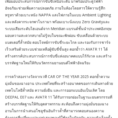
เพื่อมอบประสบการณ์การขับขี่เหนือระดับ มาพร้อมประตูไฟฟ้า
อัจฉริยะช่วยเพิ่มความปลอดภัย ภายในห้องโดยสารให้ความรู้สึก
หรูหราด้วยเบาะหนัง NAPPA แสงไฟภายในแบบ Ambient Lighting
และหลังคากระจกพาโนรามา พร้อมเบาะนั่งแบบ Zero Gravityและ
ระบบเสียงระดับไฮเอนด์จาก Meridian แบรนด์ชั้นนำประเทศอังกฤษ
มอบความสะดวกสบายไม่รู้จบในขณะพักผ่อน ขับเคลื่อนด้วยระบบ
แบตเตอรี่ล้ำสมัย ตอบโจทย์การขับขี่ระยะไกล และรองรับการชาร์จ
เร็วเสริมด้วยระบบช่วยเหลือผู้ขับขี่ขั้นสูง ตอกย้ำว่า AVATR 11 ได้
สร้างสรรค์ประสบการณ์การขับขี่แห่งอนาคตแบบไร้กังวล และสร้าง
บรรทัดฐานใหม่ให้กับนวัตกรรมยานยนต์ไฟฟ้าอัจฉริยะ
การคว้าสองรางวัลจากเวที CAR OF THE YEAR 2025 ตอกย้ำความ
มุ่งมั่นของฉางอาน ประเทศไทยที่จะสร้างอนาคตของการเดินทางด้วย
เทคโนโลยีล้ำสมัย ความยั่งยืน และการออกแบบอันเป็นเลิศ โดย
DEEPAL E07 และ AVATR 11 ได้รับการยกย่องในฐานะยนตรกรรมที่
สร้างบรรทัดฐานให้กับอุตสาหกรรม สะท้อนถึงความมุ่งมั่นของฉาง
อานในการนำเสนอโซลูชันอันก้าวล้ำที่สามารถตอบสนองความ
ต้องการที่เปลี่ยนแปลงอยู่เสมอของผู้ใช้รถในปัจจุบัน ความสำเร็จครั้ง