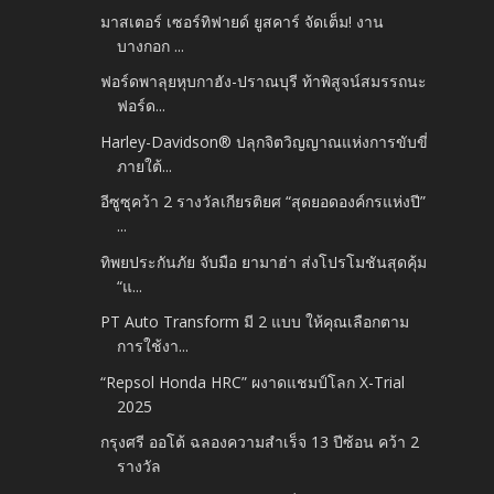
มาสเตอร์ เซอร์ทิฟายด์ ยูสคาร์ จัดเต็ม! งาน
บางกอก ...
ฟอร์ดพาลุยหุบกาฮัง-ปราณบุรี ท้าพิสูจน์สมรรถนะ
ฟอร์ด...
Harley-Davidson® ปลุกจิตวิญญาณแห่งการขับขี่
ภายใต้...
อีซูซุคว้า 2 รางวัลเกียรติยศ “สุดยอดองค์กรแห่งปี”
...
ทิพยประกันภัย จับมือ ยามาฮ่า ส่งโปรโมชันสุดคุ้ม
“แ...
PT Auto Transform มี 2 แบบ ให้คุณเลือกตาม
การใช้งา...
“Repsol Honda HRC” ผงาดแชมป์โลก X-Trial
2025
กรุงศรี ออโต้ ฉลองความสำเร็จ 13 ปีซ้อน คว้า 2
รางวัล