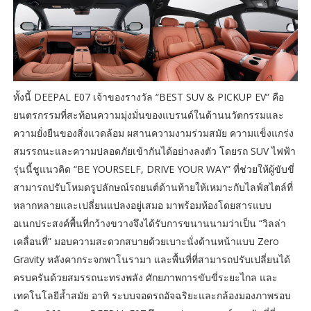
ทั้งนี้ DEEPAL E07 เจ้าของรางวัล “BEST SUV & PICKUP EV” คือ
ยนตรกรรมที่สะท้อนความมุ่งมั่นของแบรนด์ในด้านนวัตกรรมและ
ความยั่งยืนของสิ่งแวดล้อม ผสานความงามร่วมสมัย ความแข็งแกร่ง
สมรรถนะและความปลอดภัยเข้ากันได้อย่างลงตัว โดยรถ SUV ไฟฟ้า
รุ่นนี้ชูแนวคิด “BE YOURSELF, DRIVE YOUR WAY” ที่ช่วยให้ผู้ขับขี่
สามารถปรับโหมดรูปลักษณ์รถยนต์ด้านท้ายให้เหมาะกับไลฟ์สไตล์ที่
หลากหลายและเปลี่ยนแปลงอยู่เสมอ มาพร้อมห้องโดยสารแบบ
อเนกประสงค์พื้นที่กว้างขวางจึงได้รับการขนานนามว่าเป็น “วิลล่า
เคลื่อนที่” มอบความสะดวกสบายด้วยเบาะนั่งด้านหน้าแบบ Zero
Gravity หลังคากระจกพาโนรามา และพื้นที่ที่สามารถปรับเปลี่ยนได้
ครบครันด้วยสมรรถนะทรงพลัง ศักยภาพการขับขี่ระยะไกล และ
เทคโนโลยีล้ำสมัย อาทิ ระบบจอดรถอัจฉริยะและกล้องมองภาพรอบ