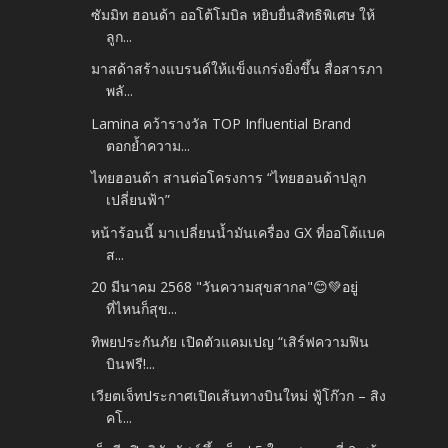
ซัมมิท ฮอนด้า ออโต้โมบิล หยิบยื่นสิทธิพิเศษ ให้
ลูก...
มาสด้าสร้างแบรนด์ให้แข็งแกร่งยิ่งขึ้น สื่อสารภา
พลั...
Lamina คว้ารางวัล TOP Influential Brand
ตอกย้ำความ...
ไทยฮอนด้า สานต่อโครงการ “ไทยฮอนด้าปลูก
เปลี่ยนฟ้า”
หน้าร้อนนี้ มาเปลี่ยนน้ำมันเครื่อง GX ที่ออโต้แบค
ส...
20 มีนาคม 2568 "วันความสุขสากล"😊💚อยู่
ที่ไหนก็สุข...
ทิพยประกันภัย เปิดตัวแคมเปญ “เสิร์ฟความฟิน
บินฟรี!...
เวียตเจ็ทประกาศเปิดเส้นทางบินใหม่ ฟู้โก๊วก – สิง
คโ...