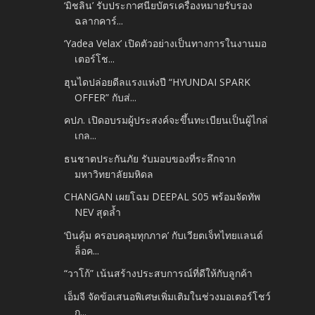
‘มิชลิน’ รับประกาศนียบัตรเครื่องหมายรับรอง
ฉลากคาร์...
‘Yadea Velax’ เปิดตัวอย่างเป็นทางการในงานมอ
เตอร์โช...
ฮุนไดปล่อยดีลแรงแห่งปี “HYUNDAI SPARK
OFFER” กับส่...
คปภ. เปิดอบรมผู้ประสงค์จะขึ้นทะเบียนเป็นผู้ไกล่
เกล...
ธนชาตประกันภัย รับมอบของที่ระลึกจาก
มหาวิทยาลัยมหิดล
CHANGAN เผยโฉม DEEPAL S05 พร้อมจัดทัพ
NEV สุดล้ำ
‘บินคุ้ม ครอบคลุมทุกภาค’ กับเวียตเจ็ทไทยแลนด์
ล็อค...
“วาโก้” เน้นสร้างประสบการณ์ที่ดีให้กับลูกค้า
เอ็มจี จัดข้อเสนอพิเศษเพิ่มเติมในช่วงมอเตอร์โชว์
ก...