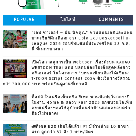
POPULAR
ไฮไลท์
COMMENTS
“เจฟ ซาเตอร์ – มีน นิชคุณ” ชวนแฟนเอสและแฟน
บาสเชียร์ศึกเดือด! est Cola 3x3 Basketball U-
League 2026 รอบชิงแชมป์ประเทศไทย 18 ก.ค.
นี้ ที่เมกาบางนา
เปิดโอกาสสู่การเป็น Webtoon เรื่องดังบน KAKAO
WEBTOON Thailand ปลดปล่อยไอเดียสุดพลังชาว
ครีเอเตอร์ ในโครงการ “บทจะเขียนต้องได้เขียน”
T-TOON Script Contest 2024 ชิงเงินรางวัลรวม
กว่า 300,000 บาท พร้อมบินดูงานที่เกาหลี
ท็อปส์ ในเครือเซ็นทรัล รีเทล ชวนช้อปจุใจกลางปี
ในงาน Home & Baby Fair 2025 ยกขบวนไอเท็ม
ครบเครื่องของใช้คู่บ้านที่คนรักบ้านและครอบครัว
ต้องไม่พลาด!
🚛ดีเซล B20 เติมได้แล้ว! PT มีจำหน่าย 10 สาขา
แรก ถูกกว่า B7 ถึง 7 บาท/ลิตร