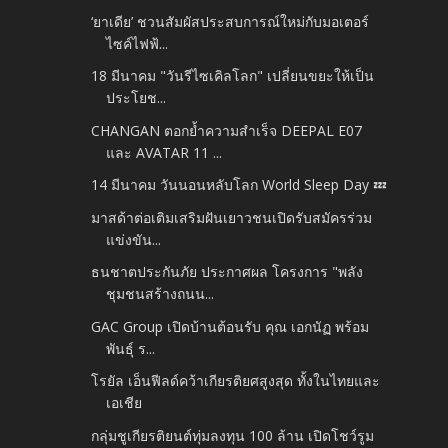
‘ยาเดีย’ ชวนสัมผัสประสบการณ์ใหม่กับมอเตอร์
ไซค์ไฟฟ้...
18 มีนาคม "วันรีไซเคิลโลก" เปลี่ยนขยะให้เป็น
ประโยช...
CHANGAN ตอกย้ำความสำเร็จ DEEPAL E07
และ AVATAR 11 ...
14 มีนาคม วันนอนหลับโลก World Sleep Day 💤
มาสด้าต่อเติมเสริมฝันเยาวชนเปิดรับสมัครร่วม
แข่งขัน...
ธนชาตประกันภัย ประกาศผล โครงการ "พลัง
ชุมชนสร้างถนน...
GAC Group เปิดบ้านต้อนรับ คุณ เอกนัฏ พร้อม
พันธุ์ ร...
โรยัล เอ็นฟีลด์คว้าเกียรติยศสูงสุด ทั้งในไทยและ
เอเชีย
กลุ่มชูเกียรติยนต์ทุ่มลงทุน 100 ล้าน เปิดโชว์รูม