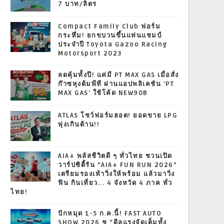
7 บาท/ลิตร
Compact Family Club ฟอร์ม
กระหึ่ม! ยกขบวนขึ้นแท่นแชมป์
ประจำปี Toyota Gazoo Racing
Motorsport 2023
ลดคุ้มทั้งปี! แค่มี PT MAX GAS เมื่อสั่ง
ก๊าซหุงต้มพีที ผ่านแอปพลิเคชัน 'PT
MAX GAS' ใช้โค้ด NEW90B
ATLAS โชว์ฟอร์มฮอต! ยอดขาย LPG
พุ่งเกินต้าน!!
AIA+ พลัสชีวิตดี ๆ ทั่วไทย ชวนเปิด
วาร์ปซิตี้รัน “AIA+ FUN RUN 2026”
เตรียมรองเท้าวิ่งให้พร้อม แล้วมาวิ่ง
ฟิน กินเที่ยว... 4 จังหวัด 4 ภาค ทั่ว
ไทย!
ปักหมุด 1-5 ก.ค.นี้! FAST AUTO
SHOW 2026 ชู “ดีลแรงจัดเต็มทั้ง