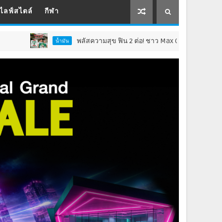
ไลฟ์สไตล์
กีฬา
พลัสความสุข ฟิน 2 ต่อ! ชาว Max Card Plus รับเซอร์ไพรส์คุ้ม 2 เด้
น้ำมัน