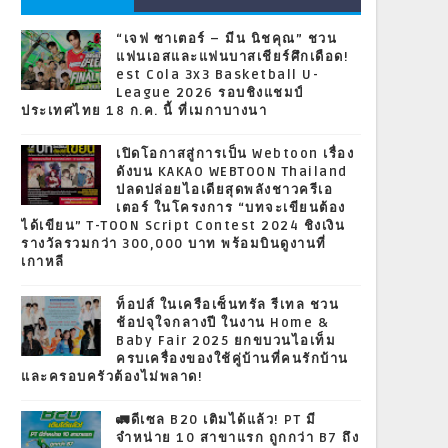
“เจฟ ซาเตอร์ – มีน นิชคุณ” ชวน
แฟนเอสและแฟนบาสเชียร์ศึกเดือด!
est Cola 3x3 Basketball U-
League 2026 รอบชิงแชมป์
ประเทศไทย 18 ก.ค. นี้ ที่เมกาบางนา
เปิดโอกาสสู่การเป็น Webtoon เรื่อง
ดังบน KAKAO WEBTOON Thailand
ปลดปล่อยไอเดียสุดพลังชาวครีเอ
เตอร์ ในโครงการ “บทจะเขียนต้อง
ได้เขียน” T-TOON Script Contest 2024 ชิงเงิน
รางวัลรวมกว่า 300,000 บาท พร้อมบินดูงานที่
เกาหลี
ท็อปส์ ในเครือเซ็นทรัล รีเทล ชวน
ช้อปจุใจกลางปี ในงาน Home &
Baby Fair 2025 ยกขบวนไอเท็ม
ครบเครื่องของใช้คู่บ้านที่คนรักบ้าน
และครอบครัวต้องไม่พลาด!
🚛ดีเซล B20 เติมได้แล้ว! PT มี
จำหน่าย 10 สาขาแรก ถูกกว่า B7 ถึง