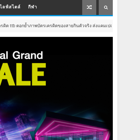
ไลฟ์สไตล์
กีฬา
าพบัตรเครดิตของสายกินตัวจริง ส่งแคมเปญ “อิ่มฟิน อินเจแปน” จับมือกับร้านอ