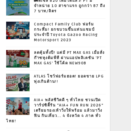
🚛ดีเซล B20 เติมได้แล้ว! PT มี
จำหน่าย 10 สาขาแรก ถูกกว่า B7 ถึง
7 บาท/ลิตร
Compact Family Club ฟอร์ม
กระหึ่ม! ยกขบวนขึ้นแท่นแชมป์
ประจำปี Toyota Gazoo Racing
Motorsport 2023
ลดคุ้มทั้งปี! แค่มี PT MAX GAS เมื่อสั่ง
ก๊าซหุงต้มพีที ผ่านแอปพลิเคชัน 'PT
MAX GAS' ใช้โค้ด NEW90B
ATLAS โชว์ฟอร์มฮอต! ยอดขาย LPG
พุ่งเกินต้าน!!
AIA+ พลัสชีวิตดี ๆ ทั่วไทย ชวนเปิด
วาร์ปซิตี้รัน “AIA+ FUN RUN 2026”
เตรียมรองเท้าวิ่งให้พร้อม แล้วมาวิ่ง
ฟิน กินเที่ยว... 4 จังหวัด 4 ภาค ทั่ว
ไทย!