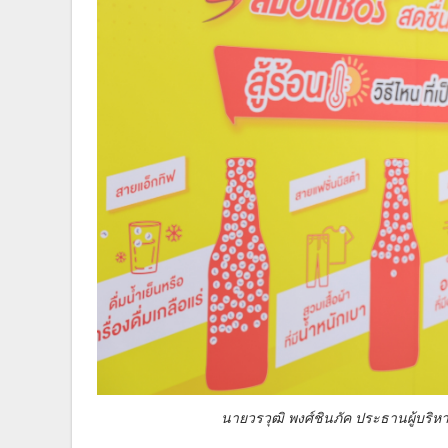
นายวรวุฒิ พงศ์ชินภัค ประธานผู้บริหารสายงา