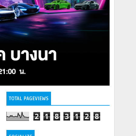
TOTAL PAGEVIEWS
2
1
8
3
1
2
8