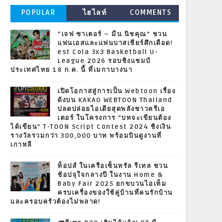
POPULAR
ไฮไลท์
COMMENTS
“เจฟ ซาเตอร์ – มีน นิชคุณ” ชวน
แฟนเอสและแฟนบาสเชียร์ศึกเดือด!
est Cola 3x3 Basketball U-
League 2026 รอบชิงแชมป์
ประเทศไทย 18 ก.ค. นี้ ที่เมกาบางนา
เปิดโอกาสสู่การเป็น Webtoon เรื่อง
ดังบน KAKAO WEBTOON Thailand
ปลดปล่อยไอเดียสุดพลังชาวครีเอ
เตอร์ ในโครงการ “บทจะเขียนต้อง
ได้เขียน” T-TOON Script Contest 2024 ชิงเงิน
รางวัลรวมกว่า 300,000 บาท พร้อมบินดูงานที่
เกาหลี
ท็อปส์ ในเครือเซ็นทรัล รีเทล ชวน
ช้อปจุใจกลางปี ในงาน Home &
Baby Fair 2025 ยกขบวนไอเท็ม
ครบเครื่องของใช้คู่บ้านที่คนรักบ้าน
และครอบครัวต้องไม่พลาด!