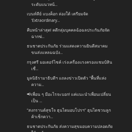
ระดับแนวหน้...
เบนท์ลีย์ แบงค็อก ล่องใต้ เตรียมจัด
‘Extraordinary...
คืบหน้าล่าสุด! คดีกลุ่มบุคคลฉ้อฉลประกันภัยจัด
ฉากฆ่...
ธนชาตประกันภัย ร่วมแสดงความยินดีสมาคม
ขนส่งแหลมฉบัง...
กรุงศรี มอเตอร์ไซค์ เร่งเครื่องแรงครองแชมป์สิน
เชื่...
มูลนิธิรามาธิบดีฯ แถลงข่าวเปิดตัว “พื้นที่แห่ง
ความ...
📢เพื่อน ๆ มีอะไรจะบอก! แค่แนะนำเพื่อนเปลี่ยน
เป็น ...
“สงกรานต์สุขใจ ฮุนไดมอบโปรฯ” ฮุนไดชวนลูก
ค้าเช็กควา...
ธนชาตประกันภัย ส่งความสุขมอบความปลอดภัย