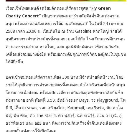
เวียตเจ็ทไทยแลนด์ เตรียมจัดคอนเสิร์ตการกุศล
“Fly Green
Charity Concert”
เชิญชวนทุกคนมาร่วมสัมผัสค่ำคืนแห่งความ
สนุก พร้อมส่งต่อพลังแห่งการให้ผ่านเสียงดนตรี ในวันที่ 24 เมษายน
2568 เวลา 20.00 น. เป็นต้นไป ณ ร้าน Gasoline หาดใหญ่ รายได้
สุทธิจากการจำหน่ายบัตรทั้งหมดจะมอบให้กับ โรงเรียนการศึกษาคน
ตาบอดธรรมสากล หาดใหญ่ และ มูลนิธิชัยพัฒนา เพื่อร่วมกันขับ
เคลื่อนสังคมอย่างยั่งยืน พร้อมยกระดับคุณภาพชีวิตของผู้คนในชุมชน
ให้ดียิ่งขึ้น
บัตรเข้าชมคอนเสิร์ตราคาเพียง 300 บาท มีจำหน่ายที่หน้างาน โดย
รายได้สุทธิจากการจำหน่ายบัตรทั้งหมดจะนำไปบริจาคเพื่อสนับสนุน
โครงการเพื่อสังคม พร้อมเปิดเวทีความบันเทิงสุดพิเศษจากศิลปินชื่อ
ดังมากมาย อาทิ ท๊อฟฟี่ 3.50, อัทธ์ Yes’sir Days, วง Playground, โท
นี่ ผี, เอ็ม อรรถพล, วอย เกรียงไกร, Karamail, เอม วิทวัส, มัม ลาโค
นิค, พีท พีระ, ดิว The Star 4, คิว ฟลัวร์, นิค รณวีร์, อ้วน วารุณี, อู๋
ธรรพ์ณธร และ ออย ธนา ที่จะมาร่วมกันสร้างค่ำคืนแห่งเสียงเพลง
และพลังแห่งการให้เพื่อสังคม