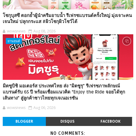
โชกุบุสซึ ตอกย้ำผู้นำครีมอาบน้ำ รีเฟรชแบรนด์ครั้งใหญ่ มุ่งเจาะคน
เจนใหม่ ปลุกกระแส #ผิวโชกุผิวโชว์ได้
wowsnews
Aug 08, 2026
ยานยนต์
มิตซูบิชิ มอเตอร์ส ประเทศไทย ส่ง “มิตซูรุ” รีเฟรชภาพลักษณ์
แบรนด์รับ 65 ปี พร้อมเชื่อมแนวคิด “Enjoy the Ride จอยได้ทุก
เส้นทาง” สู่ลูกค้าชาวไทยทุกเจเนอเรชัน
wowsnews
Aug 06, 2026
BLOGGER
DISQUS
FACEBOOK
NO COMMENTS: