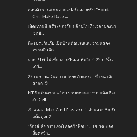
ฮอนด้าชวนแฟนสายสปอร์ตออกทริป “Honda
One Make Race ...
เปิดเทอมนี้ สรีระของวัยเปลี่ยนไป ถึงเวลามองหา
ชุดชั...
ทิพยประกันภัย เปิดบ้านต้อนรับและร่วมแสดง
ความยินดีก...
ผถห.PTG ไฟเขียวจ่ายปันผลเพิ่มอีก 0.25 บ./หุ้น
เตรี...
28 เมษายน วันความปลอดภัยและอาชีวอนามัย
สากล ⛑️
NT ยืนยันความพร้อม ร่วมทดสอบระบบแจ้งเตือน
ภัย Cell ...
🎉 ฉลอง! Max Card Plus ครบ 1 ล้านสมาชิก รับ
แต้มคูณ 2
“ก๊องส์-ธัชกร” แซงโหดคว้าท็อป 15 เฮเรซ ปลด
ล็อคคว้า...