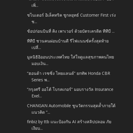
เพิ่...
ชไนเดอร์ อิเล็คทริค ชูกลยุทธ์ Customer First เร่ง
ช...
ช้อปก่อนบินที่ คิง เพาเวอร์ ด้วยบัตรเครดิต ทีทีบี ...
ทีทีบี ชวนคนผ่อนบ้านดี รีไฟแนนซ์ครั้งสุดท้าย
เปลี่...
มูลนิธิอิออนประเทศไทย ใส่ใจดูแลสุขภาพคนไทย
มอบเงิน...
“ฮอนด้า เรซซิ่ง ไทยแลนด์” ยกทัพ Honda CBR
Series พ...
“กรุงศรี ออโต้ โบรคเกอร์” มอบรางวัล Insurance
Exel...
CHANGAN Automobile ชูนวัตกรรมสุดล้ำภายใต้
แนวคิด “...
finbiz by ttb แนะป้องกัน AI สร้างสลิปปลอม ภัย
เงียบ...