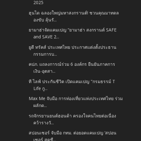
2025
ฮุนได ฉลองใหญ่มหาสงกรานต์! ชวนคุณมาทดล
องขับ ลุ้นรั...
ยามาฮ่าจัดแคมเปญ “ยามาฮ่า สงกรานต์ SAFE
and SAVE 2...
ยูดี ทรัคส์ ประเทศไทย ประกาศแต่งตั้งประธาน
กรรมการบ...
คปภ. แถลงการณ์ร่วม 6 องค์กร ยืนยันภาคการ
เงิน-อุตสา...
ที ไลฟ์ ประกันชีวิต เปิดแคมเปญ "กรมธรรม์ T
Life กู...
Max Me จับมือ การท่องเที่ยวแห่งประเทศไทย ร่วม
ผลักด...
รถจักรยานยนต์ฮอนด้า ครองใจคนไทยต่อเนื่อง
คว้ารางวั...
สปอนเซอร์ จับมือ กทม. ต่อยอดแคมเปญ ‘สปอน
เซอร์ สดชื...