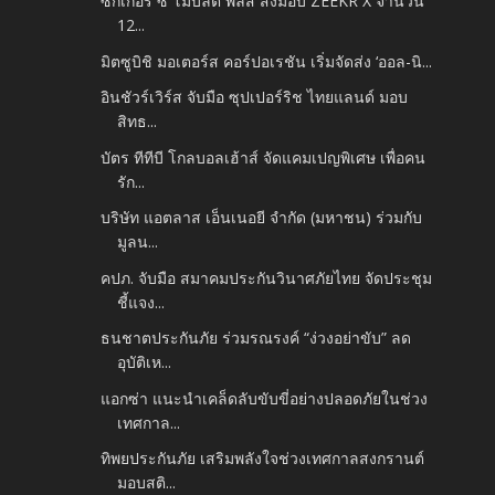
ซีกเกอร์ ซี โมบิลิตี้ พลัส ส่งมอบ ZEEKR X จำนวน
12...
มิตซูบิชิ มอเตอร์ส คอร์ปอเรชัน เริ่มจัดส่ง ‘ออล-นิ...
อินชัวร์เวิร์ส จับมือ ซุปเปอร์ริช ไทยแลนด์ มอบ
สิทธ...
บัตร ทีทีบี โกลบอลเฮ้าส์ จัดแคมเปญพิเศษ เพื่อคน
รัก...
บริษัท แอตลาส เอ็นเนอยี จำกัด (มหาชน) ร่วมกับ
มูลน...
คปภ. จับมือ สมาคมประกันวินาศภัยไทย จัดประชุม
ชี้แจง...
ธนชาตประกันภัย ร่วมรณรงค์ “ง่วงอย่าขับ” ลด
อุบัติเห...
แอกซ่า แนะนำเคล็ดลับขับขี่อย่างปลอดภัยในช่วง
เทศกาล...
ทิพยประกันภัย เสริมพลังใจช่วงเทศกาลสงกรานต์
มอบสติ...