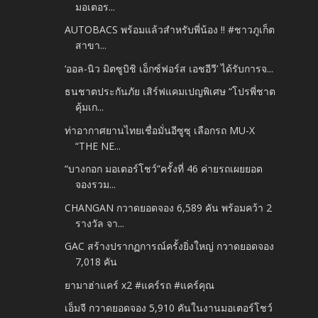
มอเตอร...
AUTOBACS พร้อมแล้วสำหรับพี่น้อง !! #ชาวภูเก็ต
สาขา...
‘ออล-นิว มิตซูบิชิ เอ็กซ์ฟอร์ส เอชอีวี’ ได้รับการจ...
ธนชาตประกันภัย เสิร์ฟแคมเปญพิเศษ “โปรพี่ชาต
คุ้มเก...
ท่าอากาศยานไทยเชื่อมั่นอีซูซุ เลือกรถ MU-X
“THE NE...
“บางกอก มอเตอร์โชว์”ครั้งที่ 46 ค่ายรถเผยยอด
จองรวม...
CHANGAN กวาดยอดจอง 6,589 คัน พร้อมคว้า 2
รางวัล จา...
GAC สร้างปรากฏการณ์ครั้งยิ่งใหญ่ กวาดยอดจอง
7,018 คัน
ยามาฮ่าแคร์ x2 #แคร์รถ #แคร์คุณ
เอ็มจี กวาดยอดจอง 5,910 คันในงานมอเตอร์โชว์