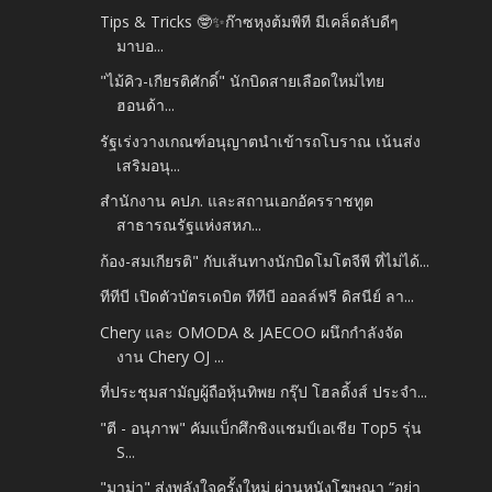
Tips & Tricks 🤓✨ก๊าซหุงต้มพีที มีเคล็ดลับดีๆ
มาบอ...
"ไม้คิว-เกียรติศักดิ์" นักบิดสายเลือดใหม่ไทย
ฮอนด้า...
รัฐเร่งวางเกณฑ์อนุญาตนำเข้ารถโบราณ เน้นส่ง
เสริมอนุ...
สำนักงาน คปภ. และสถานเอกอัครราชทูต
สาธารณรัฐแห่งสหภ...
ก้อง-สมเกียรติ" กับเส้นทางนักบิดโมโตจีพี ที่ไม่ได้...
ทีทีบี เปิดตัวบัตรเดบิต ทีทีบี ออลล์ฟรี ดิสนีย์ ลา...
Chery และ OMODA & JAECOO ผนึกกำลังจัด
งาน Chery OJ ...
ที่ประชุมสามัญผู้ถือหุ้นทิพย กรุ๊ป โฮลดิ้งส์ ประจำ...
"ตี - อนุภาพ" คัมแบ็กศึกชิงแชมป์เอเชีย Top5 รุ่น
S...
"มาม่า" ส่งพลังใจครั้งใหม่ ผ่านหนังโฆษณา “อย่า