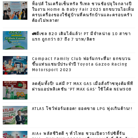
ท็อปส์ ในเครือเซ็นทรัล รีเทล ชวนช้อปจุใจกลางปี
ในงาน Home & Baby Fair 2025 ยกขบวนไอเท็ม
ครบเครื่องของใช้คู่บ้านที่คนรักบ้านและครอบครัว
ต้องไม่พลาด!
🚛ดีเซล B20 เติมได้แล้ว! PT มีจำหน่าย 10 สาขา
แรก ถูกกว่า B7 ถึง 7 บาท/ลิตร
Compact Family Club ฟอร์มกระหึ่ม! ยกขบวน
ขึ้นแท่นแชมป์ประจำปี Toyota Gazoo Racing
Motorsport 2023
ลดคุ้มทั้งปี! แค่มี PT MAX GAS เมื่อสั่งก๊าซหุงต้มพีที
ผ่านแอปพลิเคชัน 'PT MAX GAS' ใช้โค้ด NEW90B
ATLAS โชว์ฟอร์มฮอต! ยอดขาย LPG พุ่งเกินต้าน!!
AIA+ พลัสชีวิตดี ๆ ทั่วไทย ชวนเปิดวาร์ปซิตี้รัน