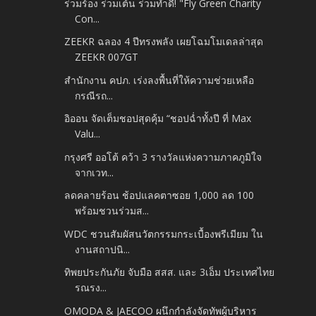
ร่วมร้อง ร่วมเต้น ร่วมทำดี! "Fly Green Charity
Con...
ZEEKR ฉลอง 4 ปีทรงพลัง เผยโฉมโมเดลล่าสุด
ZEEKR 007GT
สำนักงาน คปภ. เร่งลงพื้นที่ให้ความช่วยเหลือ
กรณีรถ...
อิออน จัดเต็มชอปสุดคุ้ม “ชอปฉ่ำทั้งปี ที่ Max
Valu...
กรุงศรี ออโต้ คว้า 3 รางวัลแห่งความภาคภูมิใจ
จากเวท...
ลดคลายร้อน ช้อปแลคตาซอย 1,000 ลด 100
พร้อมชวนร่วมส...
WDC ชวนสัมผัสนวัตกรรมกระเบื้องพรีเมียม ใน
งานสถาปนิ...
ทิพยประกันภัย จับมือ สสส. และ 3เอ็ม ประเทศไทย
รณรง...
OMODA & JAECOO ผนึกกำลังจัดทัพผู้บริหาร