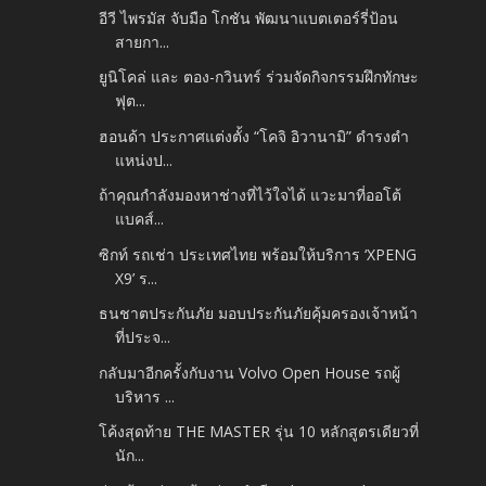
อีวี ไพรมัส จับมือ โกชัน พัฒนาแบตเตอร์รี่ป้อน
สายกา...
ยูนิโคล่ และ ตอง-กวินทร์ ร่วมจัดกิจกรรมฝึกทักษะ
ฟุต...
ฮอนด้า ประกาศแต่งตั้ง “โคจิ อิวานามิ” ดำรงตำ
แหน่งป...
ถ้าคุณกำลังมองหาช่างที่ไว้ใจได้ แวะมาที่ออโต้
แบคส์...
ซิกท์ รถเช่า ประเทศไทย พร้อมให้บริการ ‘XPENG
X9’ ร...
ธนชาตประกันภัย มอบประกันภัยคุ้มครองเจ้าหน้า
ที่ประจ...
กลับมาอีกครั้งกับงาน Volvo Open House รถผู้
บริหาร ...
โค้งสุดท้าย THE MASTER รุ่น 10 หลักสูตรเดียวที่
นัก...