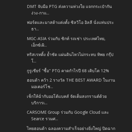
DMT จับมือ PTG ส่งความห่วงใย แจกกระเป๋ากัน
ง่วง-กาแ...
ฟอร์ดและมาสด้าแต่งตั้ง ซิลวิโอ อิลลี นั่งแท่นประ
ธา...
MGC-ASIA ร่วมกับ ซิกท์ รถเช่า ประเทศไทย,
เอ็กซ์เผิ...
ทริสเรทติ้ง ย้ำชัด แผ่นดินไหวไม่กระทบ ทิพย กรุ๊ป
โ...
กูรูเชียร์ "ซื้อ" PTG คาดกำไรปี 68 เติบโต 12%
ฮอนด้า คว้า 2 รางวัล THE BEST AWARD ในงาน
มอเตอร์โช...
เช็กให้ฉ่ำกับออโต้แบคส์ จัดเต็มสงกรานต์ด้วย
บริการเ...
CARSOME Group ร่วมกับ Google Cloud และ
Searce รวมศ...
ไทยฮอนด้า ฉลองความสำเร็จอย่างยิ่งใหญ่ ปิดฉาก