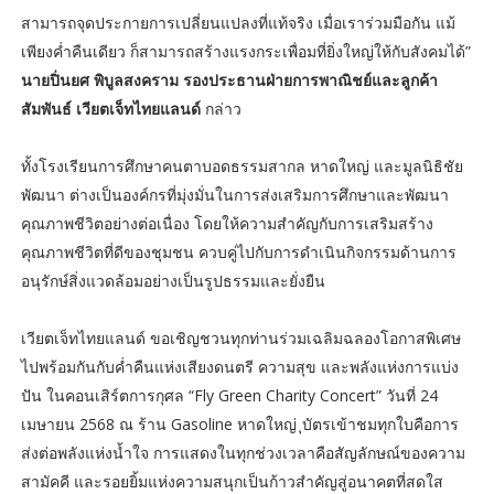
สามารถจุดประกายการเปลี่ยนแปลงที่แท้จริง เมื่อเราร่วมมือกัน แม้
เพียงค่ำคืนเดียว ก็สามารถสร้างแรงกระเพื่อมที่ยิ่งใหญ่ให้กับสังคมได้”
นายปิ่นยศ พิบูลสงคราม รองประธานฝ่ายการพาณิชย์และลูกค้า
สัมพันธ์ เวียตเจ็ทไทยแลนด์
กล่าว
ทั้งโรงเรียนการศึกษาคนตาบอดธรรมสากล หาดใหญ่ และมูลนิธิชัย
พัฒนา ต่างเป็นองค์กรที่มุ่งมั่นในการส่งเสริมการศึกษาและพัฒนา
คุณภาพชีวิตอย่างต่อเนื่อง โดยให้ความสำคัญกับการเสริมสร้าง
คุณภาพชีวิตที่ดีของชุมชน ควบคู่ไปกับการดำเนินกิจกรรมด้านการ
อนุรักษ์สิ่งแวดล้อมอย่างเป็นรูปธรรมและยั่งยืน
เวียตเจ็ทไทยแลนด์ ขอเชิญชวนทุกท่านร่วมเฉลิมฉลองโอกาสพิเศษ
ไปพร้อมกันกับค่ำคืนแห่งเสียงดนตรี ความสุข และพลังแห่งการแบ่ง
ปัน ในคอนเสิร์ตการกุศล “Fly Green Charity Concert” วันที่ 24
เมษายน 2568 ณ ร้าน Gasoline หาดใหญ่ ุบัตรเข้าชมทุกใบคือการ
ส่งต่อพลังแห่งน้ำใจ การแสดงในทุกช่วงเวลาคือสัญลักษณ์ของความ
สามัคคี และรอยยิ้มแห่งความสนุกเป็นก้าวสำคัญสู่อนาคตที่สดใส