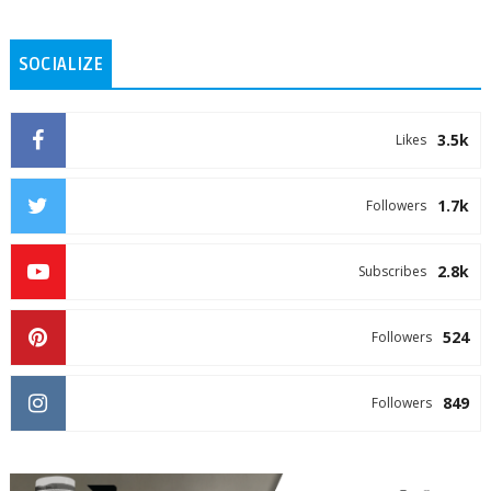
SOCIALIZE
3.5k
Likes
1.7k
Followers
2.8k
Subscribes
524
Followers
849
Followers