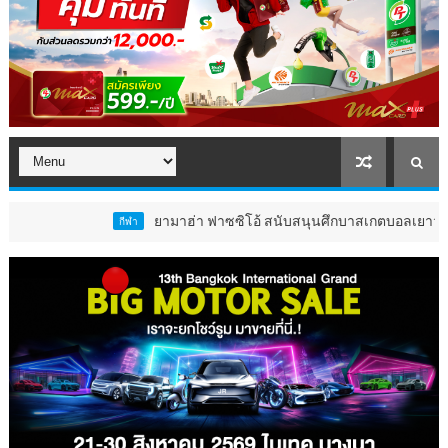
ยามาฮ่า ฟาซซิโอ้ สนับสนุนศึกบาสเกตบอลเยาวชน Junior Baller
กีฬา