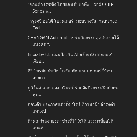
“ฮอนด้า เรซซิ่ง ไทยแลนด์” ยกทัพ Honda CBR
Series พ...
“กรุงศรี ออโต้ โบรคเกอร์” มอบรางวัล Insurance
Exel...
CHANGAN Automobile ชูนวัตกรรมสุดล้ำภายใต้
แนวคิด “...
finbiz by ttb แนะป้องกัน AI สร้างสลิปปลอม ภัย
เงียบ...
อีวี ไพรมัส จับมือ โกชัน พัฒนาแบตเตอร์รี่ป้อน
สายกา...
ยูนิโคล่ และ ตอง-กวินทร์ ร่วมจัดกิจกรรมฝึกทักษะ
ฟุต...
ฮอนด้า ประกาศแต่งตั้ง “โคจิ อิวานามิ” ดำรงตำ
แหน่งป...
ถ้าคุณกำลังมองหาช่างที่ไว้ใจได้ แวะมาที่ออโต้
แบคส์...