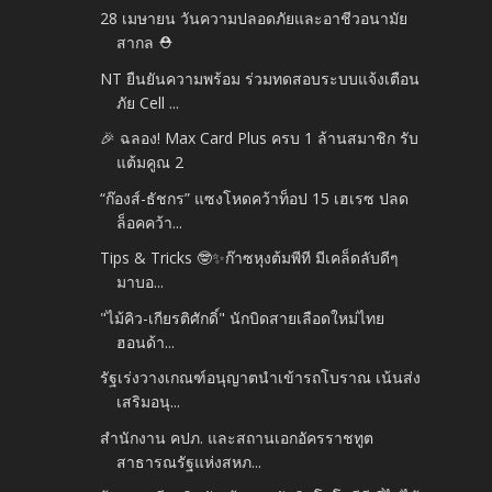
28 เมษายน วันความปลอดภัยและอาชีวอนามัย
สากล ⛑️
NT ยืนยันความพร้อม ร่วมทดสอบระบบแจ้งเตือน
ภัย Cell ...
🎉 ฉลอง! Max Card Plus ครบ 1 ล้านสมาชิก รับ
แต้มคูณ 2
“ก๊องส์-ธัชกร” แซงโหดคว้าท็อป 15 เฮเรซ ปลด
ล็อคคว้า...
Tips & Tricks 🤓✨ก๊าซหุงต้มพีที มีเคล็ดลับดีๆ
มาบอ...
"ไม้คิว-เกียรติศักดิ์" นักบิดสายเลือดใหม่ไทย
ฮอนด้า...
รัฐเร่งวางเกณฑ์อนุญาตนำเข้ารถโบราณ เน้นส่ง
เสริมอนุ...
สำนักงาน คปภ. และสถานเอกอัครราชทูต
สาธารณรัฐแห่งสหภ...