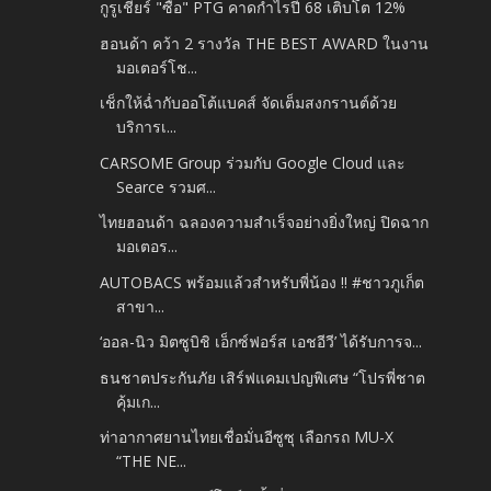
กูรูเชียร์ "ซื้อ" PTG คาดกำไรปี 68 เติบโต 12%
ฮอนด้า คว้า 2 รางวัล THE BEST AWARD ในงาน
มอเตอร์โช...
เช็กให้ฉ่ำกับออโต้แบคส์ จัดเต็มสงกรานต์ด้วย
บริการเ...
CARSOME Group ร่วมกับ Google Cloud และ
Searce รวมศ...
ไทยฮอนด้า ฉลองความสำเร็จอย่างยิ่งใหญ่ ปิดฉาก
มอเตอร...
AUTOBACS พร้อมแล้วสำหรับพี่น้อง !! #ชาวภูเก็ต
สาขา...
‘ออล-นิว มิตซูบิชิ เอ็กซ์ฟอร์ส เอชอีวี’ ได้รับการจ...
ธนชาตประกันภัย เสิร์ฟแคมเปญพิเศษ “โปรพี่ชาต
คุ้มเก...
ท่าอากาศยานไทยเชื่อมั่นอีซูซุ เลือกรถ MU-X
“THE NE...