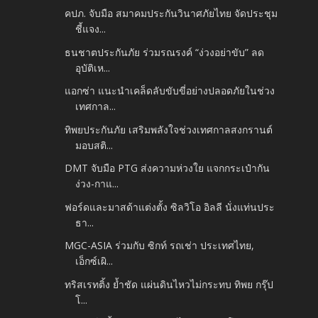
คปภ. จับมือ สมาคมประกันวินาศภัยไทย จัดประชุม
ชี้แจง...
ธนชาตประกันภัย ร่วมรณรงค์ “ง่วงอย่าขับ” ลด
อุบัติเห...
แอกซ่า แนะนำเคล็ดลับขับขี่อย่างปลอดภัยในช่วง
เทศกาล...
ทิพยประกันภัย เสริมพลังใจช่วงเทศกาลสงกรานต์
มอบสติ...
DMT จับมือ PTG ส่งความห่วงใย แจกกระเป๋ากัน
ง่วง-กาแ...
ฟอร์ดและมาสด้าแต่งตั้ง ซิลวิโอ อิลลี นั่งแท่นประ
ธา...
MGC-ASIA ร่วมกับ ซิกท์ รถเช่า ประเทศไทย,
เอ็กซ์เผิ...
ทริสเรทติ้ง ย้ำชัด แผ่นดินไหวไม่กระทบ ทิพย กรุ๊ป
โ...