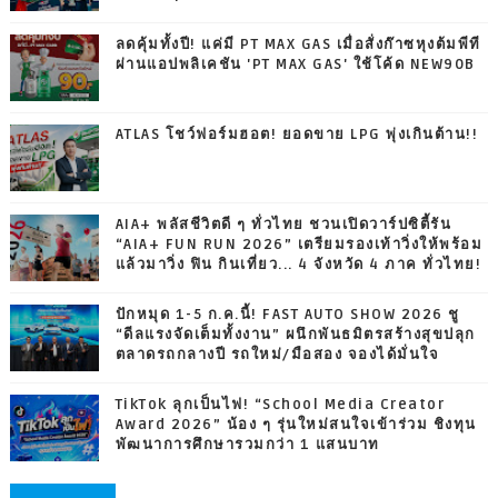
ลดคุ้มทั้งปี! แค่มี PT MAX GAS เมื่อสั่งก๊าซหุงต้มพีที
ผ่านแอปพลิเคชัน 'PT MAX GAS' ใช้โค้ด NEW90B
ATLAS โชว์ฟอร์มฮอต! ยอดขาย LPG พุ่งเกินต้าน!!
AIA+ พลัสชีวิตดี ๆ ทั่วไทย ชวนเปิดวาร์ปซิตี้รัน
“AIA+ FUN RUN 2026” เตรียมรองเท้าวิ่งให้พร้อม
แล้วมาวิ่ง ฟิน กินเที่ยว... 4 จังหวัด 4 ภาค ทั่วไทย!
ปักหมุด 1-5 ก.ค.นี้! FAST AUTO SHOW 2026 ชู
“ดีลแรงจัดเต็มทั้งงาน” ผนึกพันธมิตรสร้างสุขปลุก
ตลาดรถกลางปี รถใหม่/มือสอง จองได้มั่นใจ
TikTok ลุกเป็นไฟ! “School Media Creator
Award 2026” น้อง ๆ รุ่นใหม่สนใจเข้าร่วม ชิงทุน
พัฒนาการศึกษารวมกว่า 1 แสนบาท