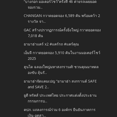
“บางกอก มอเตอร์โชว์”ครั้งที่ 46 ค่ายรถเผยยอด
จองรวม...
CHANGAN กวาดยอดจอง 6,589 คัน พร้อมคว้า 2
รางวัล จา...
GAC สร้างปรากฏการณ์ครั้งยิ่งใหญ่ กวาดยอดจอง
7,018 คัน
ยามาฮ่าแคร์ x2 #แคร์รถ #แคร์คุณ
เอ็มจี กวาดยอดจอง 5,910 คันในงานมอเตอร์โชว์
2025
ฮุนได ฉลองใหญ่มหาสงกรานต์! ชวนคุณมาทดล
องขับ ลุ้นรั...
ยามาฮ่าจัดแคมเปญ “ยามาฮ่า สงกรานต์ SAFE
and SAVE 2...
ยูดี ทรัคส์ ประเทศไทย ประกาศแต่งตั้งประธาน
กรรมการบ...
คปภ. แถลงการณ์ร่วม 6 องค์กร ยืนยันภาคการ
เงิน-อุตสา...