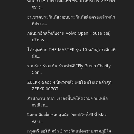
ซิกท์ รถเช่า ประเทศไทย พร้อมให้บริการ ‘XPENG
X9’ ร...
ธนชาตประกันภัย มอบประกันภัยคุ้มครองเจ้าหน้า
ที่ประจ...
กลับมาอีกครั้งกับงาน Volvo Open House รถผู้
บริหาร ...
โค้งสุดท้าย THE MASTER รุ่น 10 หลักสูตรเดียวที่
นัก...
ร่วมร้อง ร่วมเต้น ร่วมทำดี! "Fly Green Charity
Con...
ZEEKR ฉลอง 4 ปีทรงพลัง เผยโฉมโมเดลล่าสุด
ZEEKR 007GT
สำนักงาน คปภ. เร่งลงพื้นที่ให้ความช่วยเหลือ
กรณีรถ...
อิออน จัดเต็มชอปสุดคุ้ม “ชอปฉ่ำทั้งปี ที่ Max
Valu...
กรุงศรี ออโต้ คว้า 3 รางวัลแห่งความภาคภูมิใจ