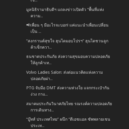
มูลนิธิรามาธิบดีฯ แถลงข่าวเปิดตัว “พื้นที่แห่ง
ความ...
📢เพื่อน ๆ มีอะไรจะบอก! แค่แนะนำเพื่อนเปลี่ยน
เป็น ...
“สงกรานต์สุขใจ ฮุนไดมอบโปรฯ” ฮุนไดชวนลูก
ค้าเช็กควา...
ธนชาตประกันภัย ส่งความสุขมอบความปลอดภัย
ให้ลูกค้าเท...
Volvo Ladies Salon: ส่งต่อแนวคิดแห่งความ
ปลอดภัยผ่า...
PTG จับมือ DMT ส่งความห่วงใย แจกกระเป๋ากัน
ง่วง กาแ...
สมาคมประกันวินาศภัยไทย รณรงค์ความปลอดภัย
การเดินทาง...
“บู๊ทส์ ประเทศไทย” ผนึก “ดีเอชแอล ซัพพลายเชน
ประเท...