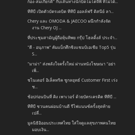
ก้อง-สมเกียรติ" กับเส้นทางนักบิดโมโตจีพี ที่ไม่ได้...
ทีทีบี เปิดตัวบัตรเดบิต ทีทีบี ออลล์ฟรี ดิสนีย์ ลา...
Chery และ OMODA & JAECOO ผนึกกำลังจัด
งาน Chery OJ ...
ที่ประชุมสามัญผู้ถือหุ้นทิพย กรุ๊ป โฮลดิ้งส์ ประจำ...
"ตี - อนุภาพ" คัมแบ็กศึกชิงแชมป์เอเชีย Top5 รุ่น
S...
"มาม่า" ส่งพลังใจครั้งใหม่ ผ่านหนังโฆษณา “อย่า
เพิ่...
ชไนเดอร์ อิเล็คทริค ชูกลยุทธ์ Customer First เร่ง
ช...
ช้อปก่อนบินที่ คิง เพาเวอร์ ด้วยบัตรเครดิต ทีทีบี ...
ทีทีบี ชวนคนผ่อนบ้านดี รีไฟแนนซ์ครั้งสุดท้าย
เปลี่...
มูลนิธิอิออนประเทศไทย ใส่ใจดูแลสุขภาพคนไทย
มอบเงิน...