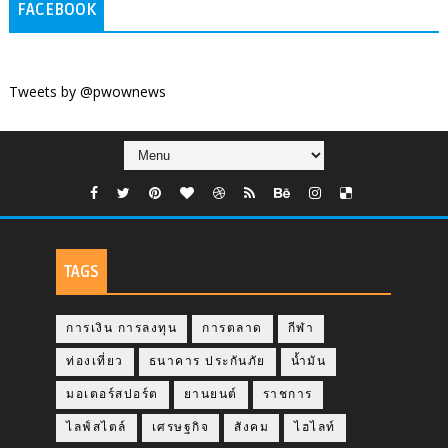
FACEBOOK
Tweets by @pwownews
TAGS
การเงิน การลงทุน
การตลาด
กีฬา
ท่องเที่ยว
ธนาคาร ประกันภัย
น้ำมัน
มอเตอร์สปอร์ต
ยานยนต์
ราชการ
ไลฟ์สไตล์
เศรษฐกิจ
สังคม
ไฮไลท์