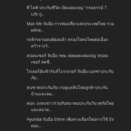
ที ไลฟ์ ประกันชีวิต เปิดแคมเปญ "กรมธรรม์ T
Life กู...
Max Me จับมือ การท่องเที่ยวแห่งประเทศไทย ร่วม
ผลักด...
รถจักรยานยนต์ฮอนด้า ครองใจคนไทยต่อเนื่อง
คว้ารางวั...
สปอนเซอร์ จับมือ กทม. ต่อยอดแคมเปญ ‘สปอน
เซอร์ สดชื...
ไรเดอร์อินชัวรันส์โบรกเกอร์ จับมือ แอกซ่าประกัน
ภัย...
ธนชาตประกันภัย เร่งดูแลสินไหมลูกค้าประกัน
บ้านและคอ...
คปภ. แถลงข่าวร่วมกับสมาคมประกันวินาศภัยไทย
และสมาค...
Hyundai จับมือ EVme เพิ่มทางเลือกใหม่การใช้ EV
ตอบ...