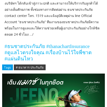
งบริษัทฯ ได้กลับเข้าสู่ภาวะปกติ และสามารถให้บริการกับลูกค้าได้
อย่างเต็มศักยภาพ ทั้งช่องทางการติดต่อผ่าน ธนชาตประกันภัย
contact center โทร. 1519 และแจ้งอุบัติเหตุผ่าน line Official
Account “ธนชาตประกันภัย” ทีมงานของธนชาตประกันภัยมีความ
พร้อมในการดูแลและให้ความช่วยเหลือผู้เอาประกันภัยอย่างใกล้ชิด
ตลอด 24 ชั่วโมง …/
#
ธนชาตประกันภัย
#thanachartInsurance
#
ดูแลไวตรงใจคุณ
#
เรื่องบ้านไว้ใจพี่ชาต
#
แผ่นดินไหว
Tags
# ธนาคาร ประกันภัย