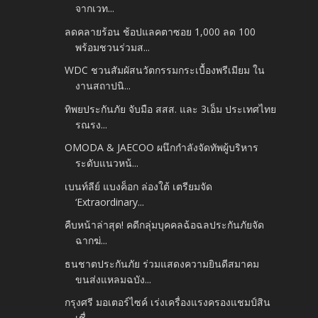
จากเวท...
ลดคลายร้อน ช้อปแลคตาซอย 1,000 ลด 100
พร้อมชวนร่วมส...
WDC ชวนสัมผัสนวัตกรรมกระเบื้องพรีเมียม ใน
งานสถาปนิ...
ทิพยประกันภัย จับมือ สสส. และ 3เอ็ม ประเทศไทย
รณรง...
OMODA & JAECOO ผนึกกำลังจัดทัพผู้บริหาร
ระดับแนวหน้...
เบนท์ลีย์ แบงค็อก ล่องใต้ เตรียมจัด
‘Extraordinary...
คืบหน้าล่าสุด! คดีกลุ่มบุคคลฉ้อฉลประกันภัยจัด
ฉากฆ่...
ธนชาตประกันภัย ร่วมแสดงความยินดีสมาคม
ขนส่งแหลมฉบัง...
กรุงศรี มอเตอร์ไซค์ เร่งเครื่องแรงครองแชมป์สิน
เชื่...