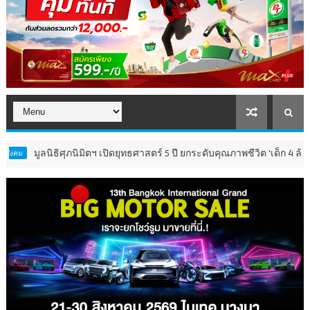
นิธิศุภนิมิตฯ เปิดยุทธศาสตร์ 5 ปี ยกระดับคุณภาพชีวิต ‘เด็ก 4 ล้านคน’