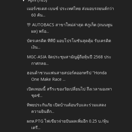
▼
เมอร์เซเดส-เบนซ์ ประเทศไทย ส่งมอบรถยนต์กว่า
60 คัน...
🎊 AUTOBACS สาขาใหม่ล่าสุด #ภูเก็ต (ถนนพูน
ผล) พร้อ...
บัตรเครดิต ทีทีบี มอบโปรโมชันสุดคุ้ม รับเครดิต
เงิน...
MGC-ASIA จัดประชุมสามัญผู้ถือหุ้นปี 2568 ประ
กาศกลย...
ฮอนด้าชวนแฟนสายสปอร์ตออกทริป “Honda
One Make Race ...
เปิดเทอมนี้ สรีระของวัยเปลี่ยนไป ถึงเวลามองหา
ชุดชั...
ทิพยประกันภัย เปิดบ้านต้อนรับและร่วมแสดง
ความยินดีก...
ผถห.PTG ไฟเขียวจ่ายปันผลเพิ่มอีก 0.25 บ./หุ้น
เตรี...