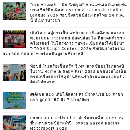
“เจฟ ซาเตอร์ – มีน นิชคุณ” ชวนแฟนเอสและแฟน
บาสเชียร์ศึกเดือด! est Cola 3x3 Basketball U-
League 2026 รอบชิงแชมป์ประเทศไทย 18 ก.ค.
นี้ ที่เมกาบางนา
เปิดโอกาสสู่การเป็น Webtoon เรื่องดังบน KAKAO
WEBTOON Thailand ปลดปล่อยไอเดียสุดพลังชาว
ครีเอเตอร์ ในโครงการ “บทจะเขียนต้องได้เขียน”
T-TOON Script Contest 2024 ชิงเงินรางวัลรวม
กว่า 300,000 บาท พร้อมบินดูงานที่เกาหลี
ท็อปส์ ในเครือเซ็นทรัล รีเทล ชวนช้อปจุใจกลางปี
ในงาน Home & Baby Fair 2025 ยกขบวนไอเท็ม
ครบเครื่องของใช้คู่บ้านที่คนรักบ้านและครอบครัว
ต้องไม่พลาด!
🚛ดีเซล B20 เติมได้แล้ว! PT มีจำหน่าย 10 สาขา
แรก ถูกกว่า B7 ถึง 7 บาท/ลิตร
Compact Family Club ฟอร์มกระหึ่ม! ยกขบวน
ขึ้นแท่นแชมป์ประจำปี Toyota Gazoo Racing
Motorsport 2023