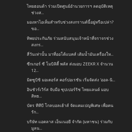
ไทยฮอนด้า ร่วมเปิดศูนย์อำนวยการฯ ลดอุบัติเหตุ
ช่วงส...
มองหาไอเท็มสำหรับช่วงสงกรานต์นี้อยู่หรือเปล่า?
ขอ...
ทิพยประกันภัย ร่วมสนับสนุนเจ้าหน้าที่จราจรช่วง
สงกร...
สี่วันเท่านั้น มาที่ออโต้แบคส์ เติมน้ำมันเครื่องให...
ซีกเกอร์ ซี โมบิลิตี้ พลัส ส่งมอบ ZEEKR X จำนวน
12...
มิตซูบิชิ มอเตอร์ส คอร์ปอเรชัน เริ่มจัดส่ง ‘ออล-นิ...
อินชัวร์เวิร์ส จับมือ ซุปเปอร์ริช ไทยแลนด์ มอบ
สิทธ...
บัตร ทีทีบี โกลบอลเฮ้าส์ จัดแคมเปญพิเศษ เพื่อคน
รัก...
บริษัท แอตลาส เอ็นเนอยี จำกัด (มหาชน) ร่วมกับ
มูลน...