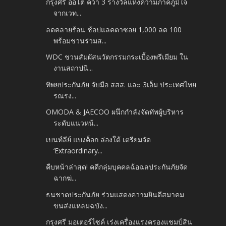
กรุงศรี ออโต้ คว้า 3 รางวัลแห่งความภาคภูมิใจ
จากเวท...
ลดคลายร้อน ช้อปแลคตาซอย 1,000 ลด 100
พร้อมชวนร่วมส...
WDC ชวนสัมผัสนวัตกรรมกระเบื้องพรีเมียม ใน
งานสถาปนิ...
ทิพยประกันภัย จับมือ สสส. และ 3เอ็ม ประเทศไทย
รณรง...
OMODA & JAECOO ผนึกกำลังจัดทัพผู้บริหาร
ระดับแนวหน้...
เบนท์ลีย์ แบงค็อก ล่องใต้ เตรียมจัด
‘Extraordinary...
คืบหน้าล่าสุด! คดีกลุ่มบุคคลฉ้อฉลประกันภัยจัด
ฉากฆ่...
ธนชาตประกันภัย ร่วมแสดงความยินดีสมาคม
ขนส่งแหลมฉบัง...
กรุงศรี มอเตอร์ไซค์ เร่งเครื่องแรงครองแชมป์สิน