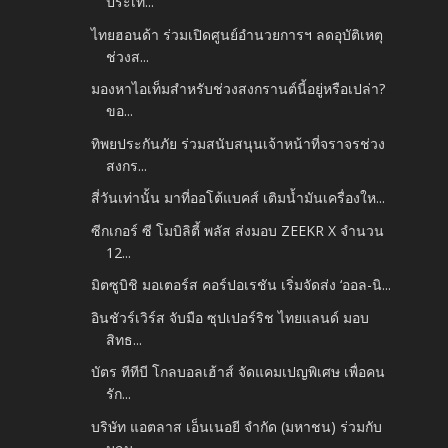
ประเท...
ไทยฮอนด้า ร่วมเปิดศูนย์อำนวยการฯ ลดอุบัติเหตุ
ช่วงส...
มองหาไอเท็มสำหรับช่วงสงกรานต์นี้อยู่หรือเปล่า?
ขอ...
ทิพยประกันภัย ร่วมสนับสนุนเจ้าหน้าที่จราจรช่วง
สงกร...
สี่วันเท่านั้น มาที่ออโต้แบคส์ เติมน้ำมันเครื่องให...
ซีกเกอร์ ซี โมบิลิตี้ พลัส ส่งมอบ ZEEKR X จำนวน
12...
มิตซูบิชิ มอเตอร์ส คอร์ปอเรชัน เริ่มจัดส่ง ‘ออล-นิ...
อินชัวร์เวิร์ส จับมือ ซุปเปอร์ริช ไทยแลนด์ มอบ
สิทธ...
บัตร ทีทีบี โกลบอลเฮ้าส์ จัดแคมเปญพิเศษ เพื่อคน
รัก...
บริษัท แอตลาส เอ็นเนอยี จำกัด (มหาชน) ร่วมกับ