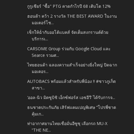
กูรูเชียร์ "ซื้อ" PTG คาดกำไรปี 68 เติบโต 12%
ฮอนด้า คว้า 2 รางวัล THE BEST AWARD ในงาน
มอเตอร์โช...
เช็กให้ฉ่ำกับออโต้แบคส์ จัดเต็มสงกรานต์ด้วย
บริการเ...
CARSOME Group ร่วมกับ Google Cloud และ
Searce รวมศ...
ไทยฮอนด้า ฉลองความสำเร็จอย่างยิ่งใหญ่ ปิดฉาก
มอเตอร...
AUTOBACS พร้อมแล้วสำหรับพี่น้อง !! #ชาวภูเก็ต
สาขา...
‘ออล-นิว มิตซูบิชิ เอ็กซ์ฟอร์ส เอชอีวี’ ได้รับการจ...
ธนชาตประกันภัย เสิร์ฟแคมเปญพิเศษ “โปรพี่ชาต
คุ้มเก...
ท่าอากาศยานไทยเชื่อมั่นอีซูซุ เลือกรถ MU-X
“THE NE...