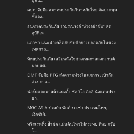
มูลน...
คปภ. จับมือ สมาคมประกันวินาศภัยไทย จัดประชุม
ชี้แจง...
ธนชาตประกันภัย ร่วมรณรงค์ “ง่วงอย่าขับ” ลด
อุบัติเห...
แอกซ่า แนะนำเคล็ดลับขับขี่อย่างปลอดภัยในช่วง
เทศกาล...
ทิพยประกันภัย เสริมพลังใจช่วงเทศกาลสงกรานต์
มอบสติ...
DMT จับมือ PTG ส่งความห่วงใย แจกกระเป๋ากัน
ง่วง-กาแ...
ฟอร์ดและมาสด้าแต่งตั้ง ซิลวิโอ อิลลี นั่งแท่นประ
ธา...
MGC-ASIA ร่วมกับ ซิกท์ รถเช่า ประเทศไทย,
เอ็กซ์เผิ...
ทริสเรทติ้ง ย้ำชัด แผ่นดินไหวไม่กระทบ ทิพย กรุ๊ป
โ...