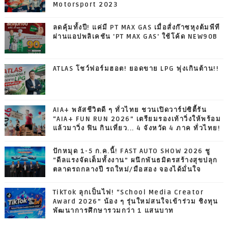
Motorsport 2023
ลดคุ้มทั้งปี! แค่มี PT MAX GAS เมื่อสั่งก๊าซหุงต้มพีที
ผ่านแอปพลิเคชัน 'PT MAX GAS' ใช้โค้ด NEW90B
ATLAS โชว์ฟอร์มฮอต! ยอดขาย LPG พุ่งเกินต้าน!!
AIA+ พลัสชีวิตดี ๆ ทั่วไทย ชวนเปิดวาร์ปซิตี้รัน
“AIA+ FUN RUN 2026” เตรียมรองเท้าวิ่งให้พร้อม
แล้วมาวิ่ง ฟิน กินเที่ยว... 4 จังหวัด 4 ภาค ทั่วไทย!
ปักหมุด 1-5 ก.ค.นี้! FAST AUTO SHOW 2026 ชู
“ดีลแรงจัดเต็มทั้งงาน” ผนึกพันธมิตรสร้างสุขปลุก
ตลาดรถกลางปี รถใหม่/มือสอง จองได้มั่นใจ
TikTok ลุกเป็นไฟ! “School Media Creator
Award 2026” น้อง ๆ รุ่นใหม่สนใจเข้าร่วม ชิงทุน
พัฒนาการศึกษารวมกว่า 1 แสนบาท