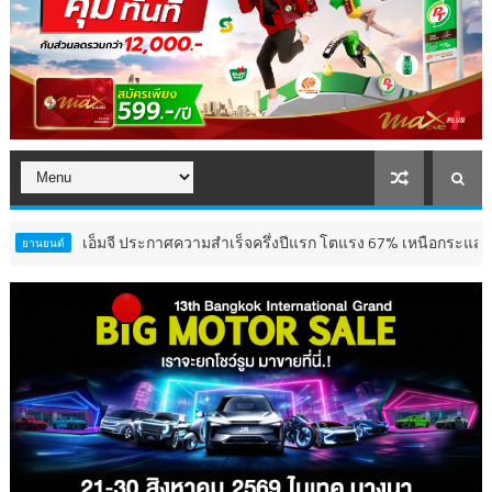
เอ็มจี ประกาศความสำเร็จครึ่งปีแรก โตแรง 67% เหนือกระแสตลาด พร้อมปรับ