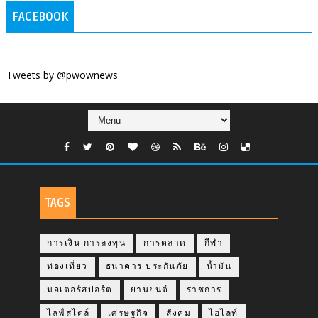
FACEBOOK
Tweets by @pwownews
TAGS
การเงิน การลงทุน
การตลาด
กีฬา
ท่องเที่ยว
ธนาคาร ประกันภัย
น้ำมัน
มอเตอร์สปอร์ต
ยานยนต์
ราชการ
ไลฟ์สไตล์
เศรษฐกิจ
สังคม
ไฮไลท์