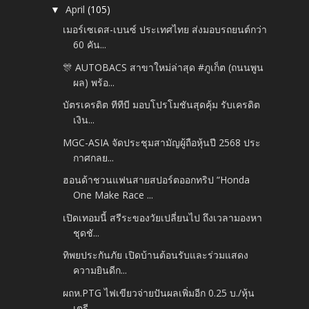
April
(105)
▼
เมอร์เซเดส-เบนซ์ ประเทศไทย ส่งมอบรถยนต์กว่า
60 คัน...
🎊 AUTOBACS สาขาใหม่ล่าสุด #ภูเก็ต (ถนนพูน
ผล) พร้อ...
บัตรเครดิต ทีทีบี มอบโปรโมชันสุดคุ้ม รับเครดิต
เงิน...
MGC-ASIA จัดประชุมสามัญผู้ถือหุ้นปี 2568 ประ
กาศกลย...
ฮอนด้าชวนแฟนสายสปอร์ตออกทริป “Honda
One Make Race ...
เปิดเทอมนี้ สรีระของวัยเปลี่ยนไป ถึงเวลามองหา
ชุดชั...
ทิพยประกันภัย เปิดบ้านต้อนรับและร่วมแสดง
ความยินดีก...
ผถห.PTG ไฟเขียวจ่ายปันผลเพิ่มอีก 0.25 บ./หุ้น
เตรี...