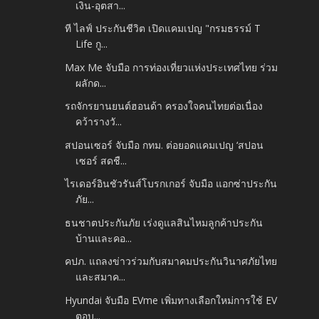
เงิน-อุตสา...
ที ไลฟ์ ประกันชีวิต เปิดแคมเปญ "กรมธรรม์ T
Life กู...
Max Me จับมือ การท่องเที่ยวแห่งประเทศไทย ร่วม
ผลักด...
รถจักรยานยนต์ฮอนด้า ครองใจคนไทยต่อเนื่อง
คว้ารางวั...
สปอนเซอร์ จับมือ กทม. ต่อยอดแคมเปญ ‘สปอน
เซอร์ สดชื...
ไรเดอร์อินชัวรันส์โบรกเกอร์ จับมือ แอกซ่าประกัน
ภัย...
ธนชาตประกันภัย เร่งดูแลสินไหมลูกค้าประกัน
บ้านและคอ...
คปภ. แถลงข่าวร่วมกับสมาคมประกันวินาศภัยไทย
และสมาค...
Hyundai จับมือ EVme เพิ่มทางเลือกใหม่การใช้ EV
ตอบ...