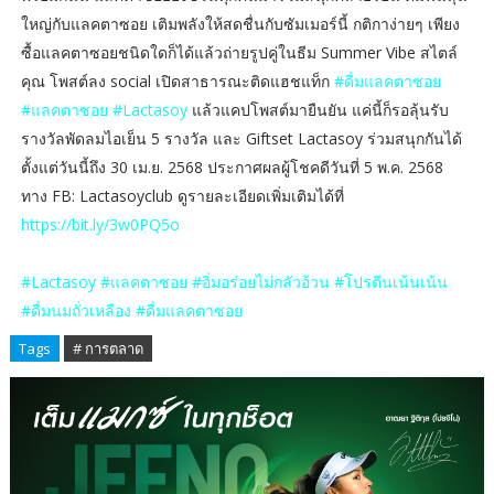
ใหญ่กับแลคตาซอย เติมพลังให้สดชื่นกับซัมเมอร์นี้ กติกาง่ายๆ เพียง
ซื้อแลคตาซอยชนิดใดก็ได้แล้วถ่ายรูปคู่ในธีม Summer Vibe สไตล์
คุณ โพสต์ลง social เปิดสาธารณะติดแฮชแท็ก
#ดื่มแลคตาซอย
#แลคตาซอย #Lactasoy
แล้วแคปโพสต์มายืนยัน แค่นี้ก็รอลุ้นรับ
รางวัลพัดลมไอเย็น 5 รางวัล และ Giftset Lactasoy ร่วมสนุกกันได้
ตั้งแต่วันนี้ถึง 30 เม.ย. 2568 ประกาศผลผู้โชคดีวันที่ 5 พ.ค. 2568
ทาง FB: Lactasoyclub ดูรายละเอียดเพิ่มเติมได้ที่
https://bit.ly/3w0PQ5o
#Lactasoy #แลคตาซอย #อิ่มอร่อยไม่กลัวอ้วน #โปรตีนเน้นเน้น
#ดื่มนมถั่วเหลือง #ดื่มแลคตาซอย
Tags
# การตลาด