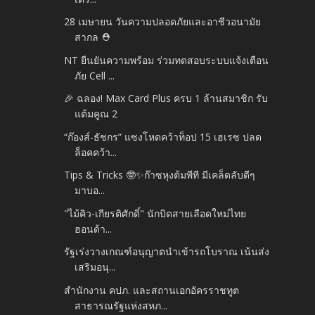
28 เมษายน วันความปลอดภัยและอาชีวอนามัย
สากล ⛑️
NT ยืนยันความพร้อม ร่วมทดสอบระบบแจ้งเตือน
ภัย Cell ...
🎉 ฉลอง! Max Card Plus ครบ 1 ล้านสมาชิก รับ
แต้มคูณ 2
“ก๊องส์-ธัชกร” แซงโหดคว้าท็อป 15 เฮเรซ ปลด
ล็อคคว้า...
Tips & Tricks 🤓✨ก๊าซหุงต้มพีที มีเคล็ดลับดีๆ
มาบอ...
"ไม้คิว-เกียรติศักดิ์" นักบิดสายเลือดใหม่ไทย
ฮอนด้า...
รัฐเร่งวางเกณฑ์อนุญาตนำเข้ารถโบราณ เน้นส่ง
เสริมอนุ...
สำนักงาน คปภ. และสถานเอกอัครราชทูต
สาธารณรัฐแห่งสหภ...