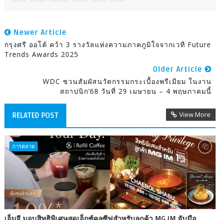
Newer Article
กรุงศรี ออโต้ คว้า 3 รางวัลแห่งความภาคภูมิใจจากเวที Future
Trends Awards 2025
Older Article
WDC ชวนสัมผัสนวัตกรรมกระเบื้องพรีเมียม ในงาน
สถาปนิก’68 วันที่ 29 เมษายน – 4 พฤษภาคมนี้
View More
RELATED POST
การตลาด
เอ็มจี มอบสิทธิพิเศษสุดเอ็กซ์คลูซีฟสำหรับลูกค้า MG IM จับมือ