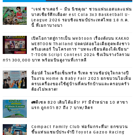
“เจฟ ซาเตอร์ – มีน นิชคุณ” ชวนแฟนเอสและแฟน
บาสเชียร์ศึกเดือด! est Cola 3x3 Basketball U-
League 2026 รอบชิงแชมป์ประเทศไทย 18 ก.ค.
นี้ ที่เมกาบางนา
เปิดโอกาสสู่การเป็น Webtoon เรื่องดังบน KAKAO
WEBTOON Thailand ปลดปล่อยไอเดียสุดพลังชาว
ครีเอเตอร์ ในโครงการ “บทจะเขียนต้องได้เขียน”
T-TOON Script Contest 2024 ชิงเงินรางวัลรวม
กว่า 300,000 บาท พร้อมบินดูงานที่เกาหลี
ท็อปส์ ในเครือเซ็นทรัล รีเทล ชวนช้อปจุใจกลางปี
ในงาน Home & Baby Fair 2025 ยกขบวนไอเท็ม
ครบเครื่องของใช้คู่บ้านที่คนรักบ้านและครอบครัว
ต้องไม่พลาด!
🚛ดีเซล B20 เติมได้แล้ว! PT มีจำหน่าย 10 สาขา
แรก ถูกกว่า B7 ถึง 7 บาท/ลิตร
Compact Family Club ฟอร์มกระหึ่ม! ยกขบวน
ขึ้นแท่นแชมป์ประจำปี Toyota Gazoo Racing