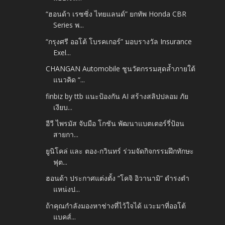
“ฮอนด้า เรซซิ่ง ไทยแลนด์” ยกทัพ Honda CBR
Series พ...
“กรุงศรี ออโต้ โบรคเกอร์” มอบรางวัล Insurance
Exel...
CHANGAN Automobile ชูนวัตกรรมสุดล้ำภายใต้
แนวคิด “...
finbiz by ttb แนะป้องกัน AI สร้างสลิปปลอม ภัย
เงียบ...
อีวี ไพรมัส จับมือ โกชัน พัฒนาแบตเตอร์รี่ป้อน
สายกา...
ยูนิโคล่ และ ตอง-กวินทร์ ร่วมจัดกิจกรรมฝึกทักษะ
ฟุต...
ฮอนด้า ประกาศแต่งตั้ง “โคจิ อิวานามิ” ดำรงตำ
แหน่งป...
ถ้าคุณกำลังมองหาช่างที่ไว้ใจได้ แวะมาที่ออโต้
แบคส์...