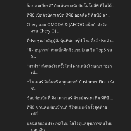
ก้อง-สมเกียรติ" กับเส้นทางนักบิดโมโตจีพี ที่ไม่ได้...
ทีทีบี เปิดตัวบัตรเดบิต ทีทีบี ออลล์ฟรี ดิสนีย์ ลา...
Chery และ OMODA & JAECOO ผนึกกำลังจัด
งาน Chery OJ ...
ที่ประชุมสามัญผู้ถือหุ้นทิพย กรุ๊ป โฮลดิ้งส์ ประจำ...
"ตี - อนุภาพ" คัมแบ็กศึกชิงแชมป์เอเชีย Top5 รุ่น
S...
"มาม่า" ส่งพลังใจครั้งใหม่ ผ่านหนังโฆษณา “อย่า
เพิ่...
ชไนเดอร์ อิเล็คทริค ชูกลยุทธ์ Customer First เร่ง
ช...
ช้อปก่อนบินที่ คิง เพาเวอร์ ด้วยบัตรเครดิต ทีทีบี ...
ทีทีบี ชวนคนผ่อนบ้านดี รีไฟแนนซ์ครั้งสุดท้าย
เปลี่...
มูลนิธิอิออนประเทศไทย ใส่ใจดูแลสุขภาพคนไทย
มอบเงิน...