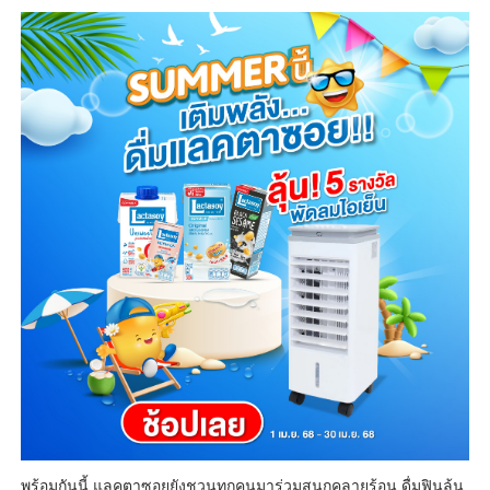
พร้อมกันนี้ แลคตาซอยยังชวนทุกคนมาร่วมสนุกคลายร้อน ดื่มฟินลุ้น