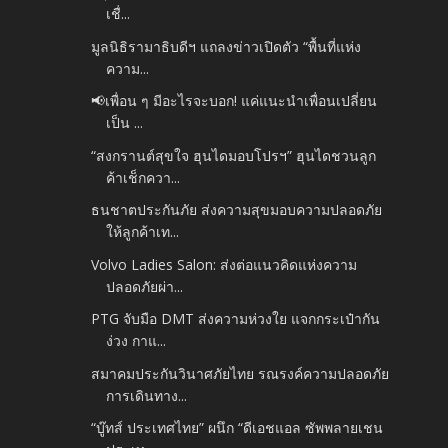
เชื่...
มูลนิธิรามาธิบดีฯ แถลงข่าวเปิดตัว “พื้นที่แห่ง
ความ...
📢เพื่อน ๆ มีอะไรจะบอก! แค่แนะนำเพื่อนเปลี่ยน
เป็น ...
“สงกรานต์สุขใจ ฮุนไดมอบโปรฯ” ฮุนไดชวนลูก
ค้าเช็กควา...
ธนชาตประกันภัย ส่งความสุขมอบความปลอดภัย
ให้ลูกค้าเท...
Volvo Ladies Salon: ส่งต่อแนวคิดแห่งความ
ปลอดภัยผ่า...
PTG จับมือ DMT ส่งความห่วงใย แจกกระเป๋ากัน
ง่วง กาแ...
สมาคมประกันวินาศภัยไทย รณรงค์ความปลอดภัย
การเดินทาง...
“บู๊ทส์ ประเทศไทย” ผนึก “ดีเอชแอล ซัพพลายเชน