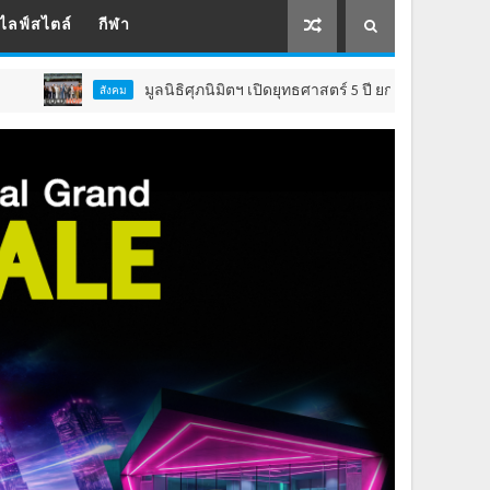
ไลฟ์สไตล์
กีฬา
มูลนิธิศุภนิมิตฯ เปิดยุทธศาสตร์ 5 ปี ยกระดับคุณภาพชีวิต ‘เด็
สังคม