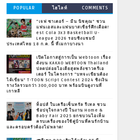
POPULAR
ไฮไลท์
COMMENTS
“เจฟ ซาเตอร์ – มีน นิชคุณ” ชวน
แฟนเอสและแฟนบาสเชียร์ศึกเดือด!
est Cola 3x3 Basketball U-
League 2026 รอบชิงแชมป์
ประเทศไทย 18 ก.ค. นี้ ที่เมกาบางนา
เปิดโอกาสสู่การเป็น Webtoon เรื่อง
ดังบน KAKAO WEBTOON Thailand
ปลดปล่อยไอเดียสุดพลังชาวครีเอ
เตอร์ ในโครงการ “บทจะเขียนต้อง
ได้เขียน” T-TOON Script Contest 2024 ชิงเงิน
รางวัลรวมกว่า 300,000 บาท พร้อมบินดูงานที่
เกาหลี
ท็อปส์ ในเครือเซ็นทรัล รีเทล ชวน
ช้อปจุใจกลางปี ในงาน Home &
Baby Fair 2025 ยกขบวนไอเท็ม
ครบเครื่องของใช้คู่บ้านที่คนรักบ้าน
และครอบครัวต้องไม่พลาด!