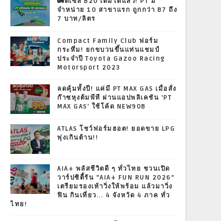
🚛ดีเซล B20 เติมได้แล้ว! PT มี
จำหน่าย 10 สาขาแรก ถูกกว่า B7 ถึง
7 บาท/ลิตร
Compact Family Club ฟอร์ม
กระหึ่ม! ยกขบวนขึ้นแท่นแชมป์
ประจำปี Toyota Gazoo Racing
Motorsport 2023
ลดคุ้มทั้งปี! แค่มี PT MAX GAS เมื่อสั่ง
ก๊าซหุงต้มพีที ผ่านแอปพลิเคชัน 'PT
MAX GAS' ใช้โค้ด NEW90B
ATLAS โชว์ฟอร์มฮอต! ยอดขาย LPG
พุ่งเกินต้าน!!
AIA+ พลัสชีวิตดี ๆ ทั่วไทย ชวนเปิด
วาร์ปซิตี้รัน “AIA+ FUN RUN 2026”
เตรียมรองเท้าวิ่งให้พร้อม แล้วมาวิ่ง
ฟิน กินเที่ยว... 4 จังหวัด 4 ภาค ทั่ว
ไทย!