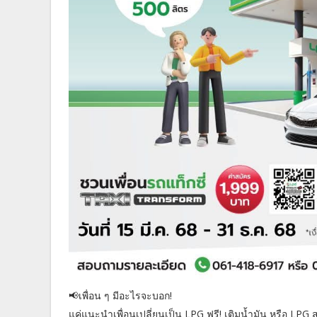
📢เพื่อน ๆ มีอะไรจะบอก!
แค่แนะนำเพื่อนเปลี่ยนเป็น LPG ฟรี! เติมน้ำมัน หรือ LPG ส