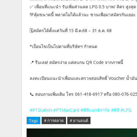
✅ เพื่อนที่แนะนำ รับเพิ่มส่วนลด LPG 0.5 บาท/ ลิตร สูงสุด
💚คุ้มขนาดนี้ พลาดไม่ได้แล้วนะ ชวนเพื่อมาสมัครกันเยอะ
🗓️สมัครได้ตั้งแต่วันที่ 15 มี.ค.68 – 31 ธ.ค. 68
*เงื่อนไขเป็นไปตามที่บริษัทฯ กำหนด
📍 รีบเลย! สมัครง่าย แค่สแกน QR Code จากภาพนี้
ลงทะเบียนแนะนำเพื่อนและตรวจสอบสิทธิ์ Voucher น้ำมั
📞 สอบถามเพิ่มเติม โทร 061-418-6917 หรือ 080-076-02
#PTStation #PTMaxCard #พีทีแมกซ์การ์ด #พีที #LPG
Tags
# การตลาด
# ยานยนต์