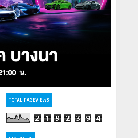
TOTAL PAGEVIEWS
2
1
9
2
3
9
4