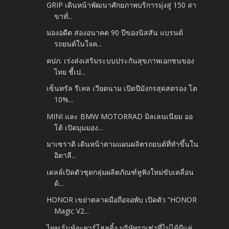
GRIP เดินหน้าพัฒนาศักยภาพบริการมุ่งสู่ 150 สา
ขาทั่...
มองอดีต ส่องอนาคต 90 ปีของนิสสัน แบรนด์
รถยนต์ในใจค...
คปภ. เร่งส่งเสริมระบบประกันสุขภาพเอกชนของ
ไทย ชี้เป...
เซ็นทรัล รีเทล เวียดนาม เปิดปีมังกรสุดสตรอง โต
10%...
MINI และ BMW MOTORRAD มิลเลนเนียม ออ
โต้ เปิดมุมมอง...
มาเซราติ เดินหน้าตามแผนผลิตรถยนต์ที่ทำขึ้นใน
อิตาลี...
เดลล์เปิดตัวชุดกลุ่มผลิตภัณฑ์หูฟังใหม่ขับเคลื่อน
ด้...
HONOR เขย่าตลาดมือถือจอพับ เปิดตัว “HONOR
Magic V2...
ไทยเร้นท์อะคาร์โฮลดิ้ง บริษัทรถเช่าที่ไม่ได้มีแค่