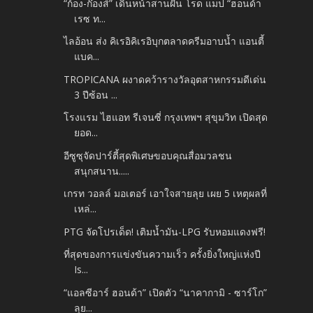
“ก้อง-ก๊องส์” เดินหน้าสานฝัน โรด แมป “ฮอนด้า
เรซ ท...
ไลอ้อน ส่ง คิเรอิคิเรอิบุกตลาดครีมอาบน้ำ แอนตี้
แบค...
TROPICANA ผงาดคว้ารางวัลอุตสาหกรรมดีเด่น
3 ปีซ้อน ...
โรงแรม ไฮแอท รีเจนซี่ กรุงเทพฯ สุขุมวิท เปิดสุด
ยอด...
อีซูซุจัดปาร์ตี้สุดพิเศษขอบคุณสื่อมวลชน
สนุกสนาน.....
เกรท วอลล์ มอเตอร์ เอาใจสายลุย เผย 5 เหตุผลที่
เหล่...
PTG จัดโปรเด็ด! เติมน้ำมัน-LPG รับหอมแดงฟรี!
ที่สุดของการแข่งขันความเร็ว ครั้งยิ่งใหญ่แห่งปี
Is...
“แอลซีอาร์ ฮอนด้า” เปิดตัว “นาคากามิ - ซาร์โก”
ลุย...