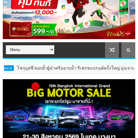
ชกุบุสซึ ตอกย้ำผู้นำครีมอาบน้ำ รีเฟรชแบรนด์ครั้งใหญ่ มุ่งเจาะคนเจนใหม่ 