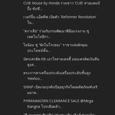
CUB House by Honda รวมชาว ‘CUB’ สายแคมป์
ปิ้ง ขับขี...
เวอร์จิ้น แอ็คทีฟ เปิดตัว 'Reformer Revolution'
ใน...
“ตราเสือ” ร่วมกับกรมพัฒนาฝีมือแรงงาน ชู
เทคโนโลยีกา...
ไลอ้อน ชู “ผักโมโรเฮยะ” ราชาแห่งผักคุณ
ประโยชน์ชั้น...
บัตรเครดิต ttb เอาใจสายเฮลตี้ มอบเครดิตเงินคืน
สูงส...
ตระการตาเครื่องประดับเครื่องประดับชั้นสูง
‘Heirloo...
SNNP เปิดเกมรุกต้นปีลุยธุรกิจใหม่ผลิตภัณฑ์เสริ
มอาห...
PHRANAKORN CLEARANCE SALE @Mega
Bangna โปรเดือดล้า...
"ตี-อนุภาพ" ซิวกริด 20 ประเดิม เวิลด์ ซูเปอร์ส