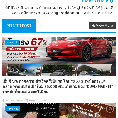
Older Article
ทีทีบีไดรฟ์ แจกทองคำแท่ง มอบรางวัลใหญ่ รับต้นปี ให้ผู้โชคดี
ออกรถมือสองจากแคมเปญ Roddonjai Flash Sale 12.12
View More
RELATED POST
ยานยนต์
เอ็มจี ประกาศความสำเร็จครึ่งปีแรก โตแรง 67% เหนือกระแส
ตลาด พร้อมปรับเป้าใหม่ 36,000 คัน เดินเกมด้วย “DUAL-MARKET”
รุกหนักทั้งแมส และพรีเมียม
wowsnews
Aug 07, 2026
การตลาด