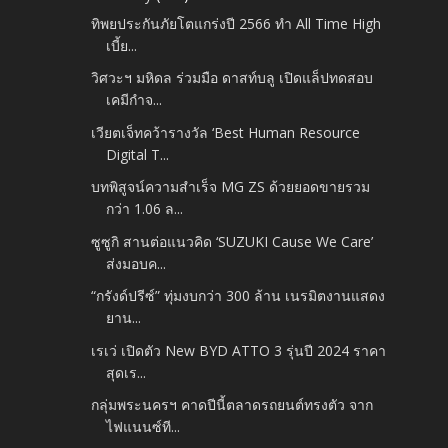
ทิพยประกันภัยโตแกร่งปี 2566 ทำ All Time High
เบี้ย...
วิศวะฯ มหิดล ร่วมมือ ดาสท์บลู เปิดแล็ปทดสอบ
เคมีกำจ...
เวียตเจ็ทคว้ารางวัล ‘Best Human Resource
Digital T...
บทพิสูจน์ความสำเร็จ MG ZS ด้วยยอดขายรวม
กว่า 1.06 ล...
ซูซูกิ สานต่อแนวคิด ‘SUZUKI Cause We Care’
ส่งมอบค...
“กรังด์ปรีซ์” ทุ่มงบกว่า 300 ล้าน เนรมิตงานแสดง
ยาน...
เรเว่ เปิดตัว New BYD ATTO 3 รุ่นปี 2024 ราคา
สุดเร...
กลุ่มพระนครฯ คาดปีนี้ตลาดรถยนต์ทรงตัว จาก
ไฟแนนซ์ที...