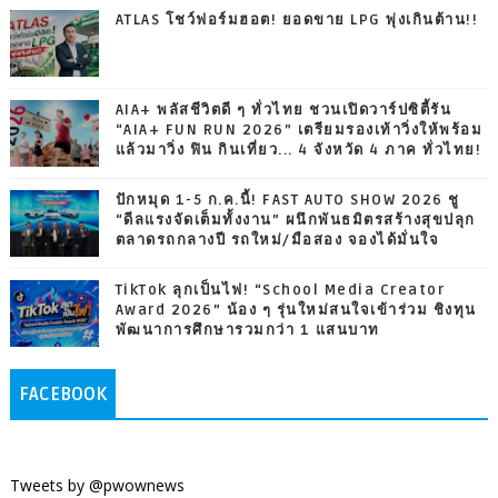
ATLAS โชว์ฟอร์มฮอต! ยอดขาย LPG พุ่งเกินต้าน!!
AIA+ พลัสชีวิตดี ๆ ทั่วไทย ชวนเปิดวาร์ปซิตี้รัน
“AIA+ FUN RUN 2026” เตรียมรองเท้าวิ่งให้พร้อม
แล้วมาวิ่ง ฟิน กินเที่ยว... 4 จังหวัด 4 ภาค ทั่วไทย!
ปักหมุด 1-5 ก.ค.นี้! FAST AUTO SHOW 2026 ชู
“ดีลแรงจัดเต็มทั้งงาน” ผนึกพันธมิตรสร้างสุขปลุก
ตลาดรถกลางปี รถใหม่/มือสอง จองได้มั่นใจ
TikTok ลุกเป็นไฟ! “School Media Creator
Award 2026” น้อง ๆ รุ่นใหม่สนใจเข้าร่วม ชิงทุน
พัฒนาการศึกษารวมกว่า 1 แสนบาท
FACEBOOK
Tweets by @pwownews