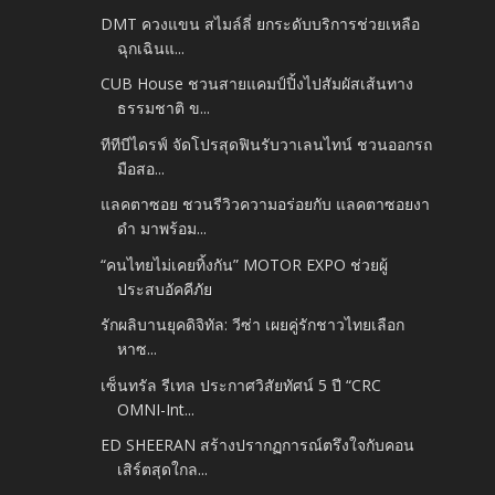
DMT ควงแขน สไมล์ลี่ ยกระดับบริการช่วยเหลือ
ฉุกเฉินแ...
CUB House ชวนสายแคมป์ปิ้งไปสัมผัสเส้นทาง
ธรรมชาติ ข...
ทีทีบีไดรฟ์ จัดโปรสุดฟินรับวาเลนไทน์ ชวนออกรถ
มือสอ...
แลคตาซอย ชวนรีวิวความอร่อยกับ แลคตาซอยงา
ดำ มาพร้อม...
“คนไทยไม่เคยทิ้งกัน” MOTOR EXPO ช่วยผู้
ประสบอัคคีภัย
รักผลิบานยุคดิจิทัล: วีซ่า เผยคู่รักชาวไทยเลือก
หาซ...
เซ็นทรัล รีเทล ประกาศวิสัยทัศน์ 5 ปี “CRC
OMNI-Int...
ED SHEERAN สร้างปรากฏการณ์ตรึงใจกับคอน
เสิร์ตสุดใกล...