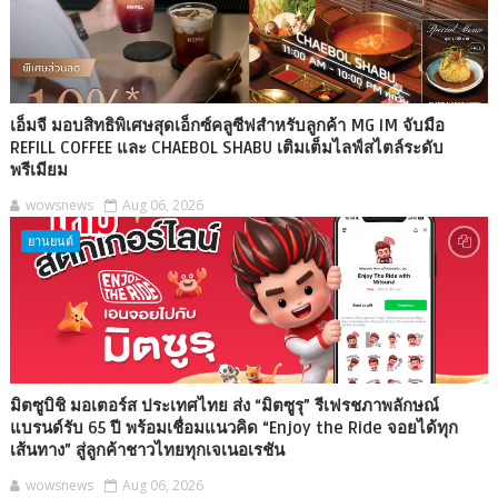
เอ็มจี มอบสิทธิพิเศษสุดเอ็กซ์คลูซีฟสำหรับลูกค้า MG IM จับมือ
REFILL COFFEE และ CHAEBOL SHABU เติมเต็มไลฟ์สไตล์ระดับ
พรีเมียม
wowsnews
Aug 06, 2026
ยานยนต์
มิตซูบิชิ มอเตอร์ส ประเทศไทย ส่ง “มิตซูรุ” รีเฟรชภาพลักษณ์
แบรนด์รับ 65 ปี พร้อมเชื่อมแนวคิด “Enjoy the Ride จอยได้ทุก
เส้นทาง” สู่ลูกค้าชาวไทยทุกเจเนอเรชัน
wowsnews
Aug 06, 2026