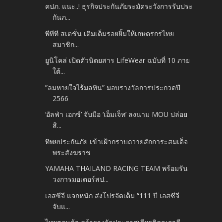
คปภ. แนะ..! ธุรกิจประกันภัยระมัดระวังการรับประ
กันภ...
พีทีที สเตชั่น เติมเต็มรอยยิ้มให้เกษตรกรไทย
สมาชิก...
ยูนิโคล่ เปิดตัวนิตยสาร LifeWear ฉบับที่ 10 ภาย
ใต้...
”ลมหายใจไร้มลทิน” มอบรางวัลการประกวดปี
2566
‘อัลฟ่า เอกซ์’ จับมือ ‘เอ็มเจ็ท’ ลงนาม MOU ปล่อย
สิ...
ทิพยประกันภัย เข้าเฝ้ากราบถวายสักการะสมเด็จ
พระสังฆราช
YAMAHA THAILAND RACING TEAM พร้อมรัน
วงการมอเตอร์สป...
เอสซีจี แจกหนัก ส่งโปรจัดเต็ม “111 ปี เอสซีจี
จับแ...