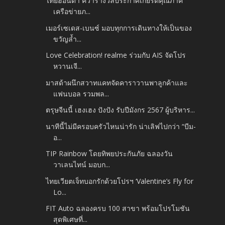
ไทยฮอนด้า คว้ารางวัลประกาศเกียรติคุณภาคี
เครือข่ายภ...
เมอร์เซเดส-เบนซ์ มอบทุกการเดินทางให้เป็นของ
ขวัญล้ำ...
Love Celebration! realme ร่วมกับ AIS จัดโปร
หวานเจี...
มาสด้าผนึกสวาทแคทจัดคาราวานพาลูกค้าและ
แฟนบอล รวมพล...
ตรุษจีนนี้ เฮงเฮง ปังปัง รับปีมังกร 2567 ผู้บริหาร...
นาทีนี้ไม่มีครอบครัวไหนน่ารัก น่าเลิฟไปกว่า “บีม-
อ...
TIP Rainbow โดยทิพยประกันภัย ฉลองวัน
วาเลนไทน์ มอบก...
ไทยเวียตเจ็ทบอกรักด้วยโปรฯ ‘Valentine’s Fly for
Lo...
FIT Auto ฉลองครบ 100 สาขา พร้อมโปรโมชัน
สุดพิเศษที่...