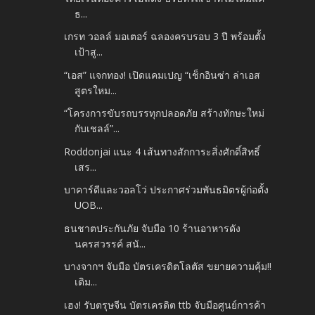
ธ...
เกรท วอลล์ มอเตอร์ ฉลองครบรอบ 3 ปี พร้อมตั้ง
เป้าสู...
“เอส” แจกทอง! เปิดแคมเปญ “เช็กอินซ่า ล่าเอส
สูตรใหม...
“โครงการขับรถบรรทุกปลอดภัย สร้างทักษะใหม่
กับเชลล์”...
Roddonjai แนะ 4 เส้นทางสักการะสิ่งศักดิ์สิทธิ์
เสร...
บาคาร์ดีและวอลโว่ ประกาศร่วมพันธมิตรผู้ก่อตั้ง
UOB...
ธนชาตประกันภัย จับมือ 10 ร้านอาหารดัง
นครสวรรค์ สนั...
บางจากฯ จับมือ บัตรเครดิตโลตัส ขยายความคุ้ม!!
เติม...
เฮง! รับตรุษจีน บัตรเครดิต ttb จับมือศูนย์การค้า