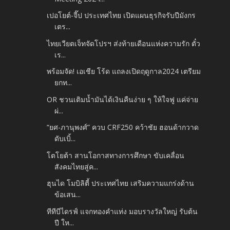
เปอโยต์-จี๊ป ประเทศไทย เปิดแผนธุรกิจรับปีมังกร
เตร...
ไทยเวียตเจ็ทจัดโปรฯ ส่งท้ายเดือนแห่งความรัก ตั๋ว
เร...
พร้อมจัด! เอเชีย โร้ด แถลงเปิดฤดูกาล2024 เตรียม
ยกท...
OR ชวนเติมน้ำมันได้เงินคืนง่าย ๆ ให้ใจฟู แค่จ่าย
ผ่...
“ยศ-ภานุพงศ์” ควบ CRF250 คว้าชัย ฮอนด้ากวาด
ดับเบิ้...
โตโยต้า สานโอกาสทางการศึกษา ขับเคลื่อน
สังคมไทยสู่ค...
ฮุนได โมบิลิตี้ ประเทศไทย เสริมความแกร่งด้าน
ข้อเสน...
ทีทีบีไดรฟ์ แจกทองคำแท่ง มอบรางวัลใหญ่ รับต้น
ปี ให...