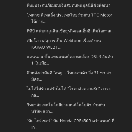
ทิพยประกันภัยมอบเงินสมทบทุนมูลนิธิชัยพัฒนา
โทพาซ ดีเทลลิ่ง ประเทศไทยร่วมกับ TTC Motor
ให้การ...
ทีทีบี สนับสนุนสินเชื่อธุรกิจเอสเอ็มอี เพิ่มโอกาสเ...
เปิดโอกาสสู่การเป็น Webtoon เรื่องดังบน
KAKAO WEBT...
แคนนอน ขึ้นแท่นแชมป์ตลาดกล้อง DSLR อันดับ
1 ในเมือ...
ศึกพลังสามัคคี “สพฐ. - ไทยฮอนด้า วิ่ง 31 ขา สา
มัคค...
ไม่ได้ไม่รัก แต่รักไม่ได้ “โรคกลัวความรัก” ภาวะ
กลั...
วิทยาลัยเทคโนโลยียานยนต์โตโยต้า ร่วมกับ
บริษัท สยา...
”ทิม ไกจ์เซอร์” บิด Honda CRF450R คว้าแชมป์ ที่
In...