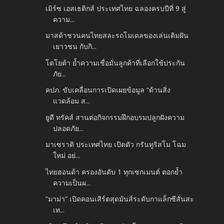
เมิร์ซ เอสเธติกส์ ประเทศไทย ฉลองครบปีที่ 9 สู่
ความ...
มาสด้าชวนคนไทยสละรถโมเดลของเล่นเติมฝัน
เยาวชน กับกิ...
โตโยต้า ย้ำความเชื่อมั่นลูกค้าที่เลือกใช้ประกัน
ภัย...
คปภ. ขับเคลื่อนการเปิดเผยข้อมูล “ด้านสิ่ง
แวดล้อม ส...
ยูดี ทรัคส์ สานต่อกิจกรรมฝึกอบรมปลูกฝังความ
ปลอดภัย...
มาเซราติ ประเทศไทย เปิดตัว กรันทูริสโม โฉม
ใหม่ อย่...
ไทยฮอนด้า ครองอันดับ 1 ทุกเซกเมนต์ ตอกย้ำ
ความเป็นผ...
“มาม่า” เปิดคอนเสิร์ตสุดมันส์ระดับกาแล็กซีสั่นสะ
เท...