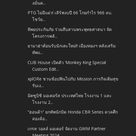
งมั่นค...
PTG ไม่มีแผ่ว! เสิร์ฟงบปี 66 โกยกำไร 966 ลบ.
โชว์ย...
ทิพยประกันภัย ร่วมสืบสานพระพุทธศาสนา จัด
โครงการพลั...
ยามาฮ่าต้อนรับนักเตะใหม่!! เมืองทองฯ หลังเสริม
ทัพแ...
CUB House เปิดตัว ‘Monkey King Special
Custom Edit...
xplORe ชวนช้อปฟินไปกับ Mission ภารกิจเติมสุข
รับเง...
มิตซูบิชิ มอเตอร์ส ประเทศไทย โรงงาน 1 และ
โรงงาน 2...
“ฮอนด้า” ยกทัพนักบิด Honda CBR Series ดวลศึก
สองล้อ...
เกรท วอลล์ มอเตอร์ จัดงาน GWM Partner
Meeting 2024...