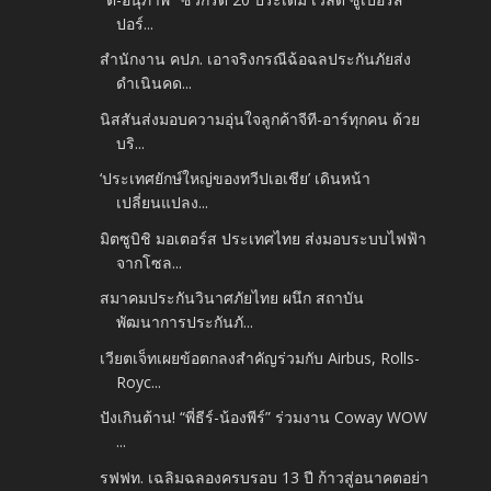
ปอร์...
สำนักงาน คปภ. เอาจริงกรณีฉ้อฉลประกันภัยส่ง
ดำเนินคด...
นิสสันส่งมอบความอุ่นใจลูกค้าจีที-อาร์ทุกคน ด้วย
บริ...
‘ประเทศยักษ์ใหญ่ของทวีปเอเชีย’ เดินหน้า
เปลี่ยนแปลง...
มิตซูบิชิ มอเตอร์ส ประเทศไทย ส่งมอบระบบไฟฟ้า
จากโซล...
สมาคมประกันวินาศภัยไทย ผนึก สถาบัน
พัฒนาการประกันภั...
เวียตเจ็ทเผยข้อตกลงสำคัญร่วมกับ Airbus, Rolls-
Royc...
ปังเกินต้าน! “พี่ธีร์-น้องพีร์” ร่วมงาน Coway WOW
...
รฟฟท. เฉลิมฉลองครบรอบ 13 ปี ก้าวสู่อนาคตอย่า