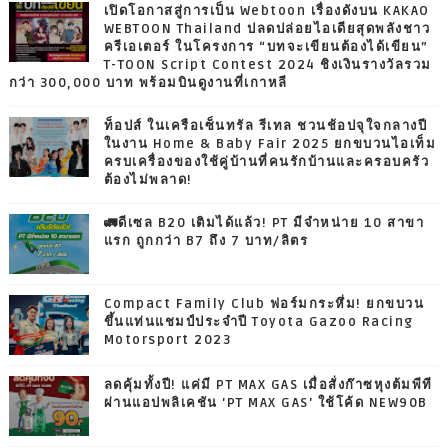
เปิดโอกาสสู่การเป็น Webtoon เรื่องดังบน KAKAO
WEBTOON Thailand ปลดปล่อยไอเดียสุดพลังชาว
ครีเอเตอร์ ในโครงการ “บทจะเขียนต้องได้เขียน”
T-TOON Script Contest 2024 ชิงเงินรางวัลรวม
กว่า 300,000 บาท พร้อมบินดูงานที่เกาหลี
ท็อปส์ ในเครือเซ็นทรัล รีเทล ชวนช้อปจุใจกลางปี
ในงาน Home & Baby Fair 2025 ยกขบวนไอเท็ม
ครบเครื่องของใช้คู่บ้านที่คนรักบ้านและครอบครัว
ต้องไม่พลาด!
🚛ดีเซล B20 เติมได้แล้ว! PT มีจำหน่าย 10 สาขา
แรก ถูกกว่า B7 ถึง 7 บาท/ลิตร
Compact Family Club ฟอร์มกระหึ่ม! ยกขบวน
ขึ้นแท่นแชมป์ประจำปี Toyota Gazoo Racing
Motorsport 2023
ลดคุ้มทั้งปี! แค่มี PT MAX GAS เมื่อสั่งก๊าซหุงต้มพีที
ผ่านแอปพลิเคชัน 'PT MAX GAS' ใช้โค้ด NEW90B