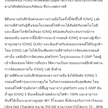
รถยนต์ชั้นนำระดับโลกที่ดีที่สุดในอุตสาหกรรมรวมถึงในประเทศไทย
ตามวิสัยทัศน์ของบริษัทแม่ ที่ประเทศเกาหลี
พิธีลงนามบันทึกข้อตกลงความร่วมมือในครั้งนี้จัดขึ้นที่ IONIQ Lab
สถานที่สำหรับผู้ชื่นชอบในรถยนต์ไฟฟ้าจะได้สัมผัสกับเทคโนโลยี
และเนื้อหาไลฟ์สไตล์ของ IONIQ พร้อมพบกับประสบการณ์การ
ทดลองขับ นอกจากนี้ยังมีการแนะนำรถยนต์ IONIQ ผ่านทางผู้เชี่ยว
ชาญฯอย่าง IONIQ GURU และห้องสำหรับส่งมอบรถยนต์ให้กับลูกค้า
โดย IONIQ Lab ไม่ได้เป็นเพียงสถานที่สำหรับการจัดแสดงรถยนต์
เท่านั้น แต่ยังมีการจัดแสดง platform ในรูปแบบแบบ E-GMP โดยผู้
เข้าเยี่ยมชมจะได้ทราบถึงประวัติความเป็นมาของแบรนด์อีกด้วยผ่าน
การจัดแสดงภายใน IONIQ Lab อีกด้วย
ผู้ร่วมพิธีลงนามบันทึกข้อตกลงความร่วมมือ ยังได้สัมผัส IONIQ 5
รถยนต์ไฟฟ้ารุ่นแรกจากฮุนได ในกิจกรรมทดลองขับสุดพิเศษ โดย
รถยนต์ไฟฟ้ารุ่นดังกล่าวมีพื้นฐานมาจาก platform แบบ E-GMP อัน
ล้ำยุค IONIQ 5 ขับเคลื่อนด้วยพลังงานไฟฟ้า 100% และสามารถ
ขับขี่ได้เป็นระยะทางสูงสุด 481 กิโลเมตร ทั้งยังรองรับการชาร์จแบบ
Ultra-fast Charging ขนาด 350 kW สามารถชาร์จไฟจาก 10 – 80%