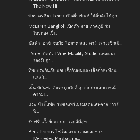
The New Hi...
บัตรเครดิต ttb ชวนเปิดตี้บุฟเฟต์ ให้อิ่มคุ้มได้ทุก...
McLaren Bangkok เปิดตัว มาย-ภาคภูมิ ร่ม
ไทรทอง เป็น...
‘อัลฟ่า เอกซ์’ จับมือ ‘โอมาคาเสะ คาร์’ เจาะเซ็กเม้...
EVme เปิดตัว EVme Mobility Studio แห่งแรก
รองรับฐา...
ทิพยประกันภัย มอบเสื้อกันฝนและเสื้อกั๊กสะท้อน
แสง ใ...
เติ้น ทัศนพล อินทรภูวศักดิ์ ลุยเก็บประสบการณ์
ความเ...
แวะเข้าปั๊มพีที! รับของพรีเมียมสุดพิเศษจาก "การ์
ฟิ...
รับฟรี! เสื้อยืดแขนยาวอยู่ดีมีสุข
Benz Primus โชว์ผลงานกวาดยอดขาย
Mercedes-Maybach ส...