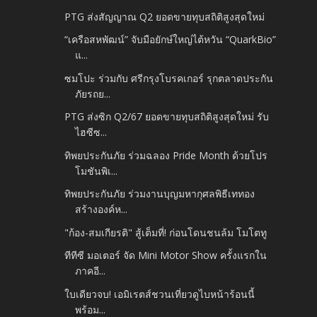
PTG ส่งสัญญาณ Q2 ยอดขายทุบสถิติสูงสุดใหม่
“เครือสหพัฒน์” จับมือยักษ์ใหญ่ไต้หวัน “QuarkBio”
แ...
ซมโปะ ร่วมกับ ศรีกรุงโบรคเกอร์ รุกตลาดประกัน
ภัยรถย...
PTG ส่งซิก Q2/67 ยอดขายทุบสถิติสูงสุดใหม่ รับ
ไฮซีซ...
ทิพยประกันภัย ร่วมฉลอง Pride Month ด้วยโปร
โมชันพิเ...
ทิพยประกันภัย ร่วมงานบุญมหากุศลพิธีเททอง
สร้างองค์ห...
"ก้อง-สมเกียรติ" สู้เต็มที่! ก่อนโดนชนล้ม โมโตทู
ทีทีซี มอเตอร์ จัด Mini Motor Show ครั้งแรกใน
ภาคอี...
ใบเดียวจบ! เอมิเรตส์ชวนเที่ยวดูไบหน้าร้อนนี้
พร้อม...