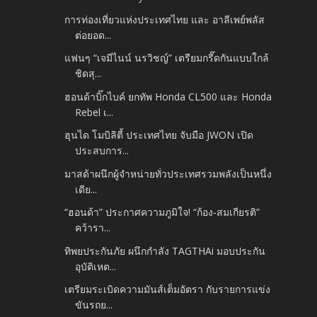
การท่องเที่ยวแห่งประเทศไทย และ อาลีเพย์พลัส
ต่อยอด...
แฟนๆ “เจมีไนน์ นรวิชญ์” เตรียมกรี๊ดกันแบบใกล้
ชิดสุ...
ฮอนด้าบิ๊กไบค์ ยกทัพ Honda CL500 และ Honda
Rebel เ...
ฮุนได โมบิลิตี้ ประเทศไทย จับมือ JWON เปิด
ประสบการ...
มาสด้าผนึกผู้จำหน่ายทั่วประเทศรวมพลังเป็นหนึ่ง
เดีย...
“ฮอนด้า” ประกาศความภูมิใจ! “ก้อง-สมเกียรติ”
คว้ารา...
ทิพยประกันภัย ผนึกกำลัง TAGTHAi มอบประกัน
อุบัติเหต...
เตรียมระเบิดความมันส์เต็มอัตรา กับรายการแข่ง
ขันรถย...