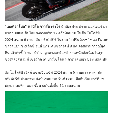
"เอลดิอาโบล" ฟาบิโอ กวาร์ตาราโร
นักบิดเฟรนช์จาก มอสเตอร์ ยา
มาฮ่า ขยับสเต็ปไล่แซงจากกริด 17 คว้าท็อป 10 ในศึก โมโตจีพี
2024 สนาม 6 คาตาลัน กรังด์ปรีซ์ ในรอบ "สปรินต์เรซ" ขณะทีมเมท
ชาวสแปนิช อเล็กซ์ รินส์ ยกระดับซิวกริดที่ 8 แต่เจอสถานการณ์สุด
หิน เจ้าตัวชี้ "ยามาฮ่า" มาถูกทางแต่ต้องทำงานหนักต่อเนื่องในทุก
ช่วงที่ลงสนามที่ เซอร์กิต เด บาร์เซโลน่า-คาตาลุนญ่า ประเทศสเปน
ศึก โมโตจีพี เวิลด์ แชมเปียนชิพ 2024 สนาม 6 รายการ คาตาลัน
กรังด์ปรีซ์ ผ่านการแข่งขันรอบ "สปรินต์ เรซ" เมื่อคืนวันเสาร์ที่ 25
พฤษภาคมที่ผ่านมา ซึ่งดวลกันทั้งสิ้น 12 รอบสนาม