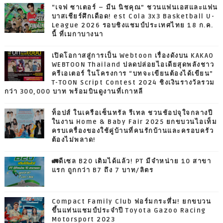
“เจฟ ซาเตอร์ – มีน นิชคุณ” ชวนแฟนเอสและแฟน
บาสเชียร์ศึกเดือด! est Cola 3x3 Basketball U-
League 2026 รอบชิงแชมป์ประเทศไทย 18 ก.ค.
นี้ ที่เมกาบางนา
เปิดโอกาสสู่การเป็น Webtoon เรื่องดังบน KAKAO
WEBTOON Thailand ปลดปล่อยไอเดียสุดพลังชาว
ครีเอเตอร์ ในโครงการ “บทจะเขียนต้องได้เขียน”
T-TOON Script Contest 2024 ชิงเงินรางวัลรวม
กว่า 300,000 บาท พร้อมบินดูงานที่เกาหลี
ท็อปส์ ในเครือเซ็นทรัล รีเทล ชวนช้อปจุใจกลางปี
ในงาน Home & Baby Fair 2025 ยกขบวนไอเท็ม
ครบเครื่องของใช้คู่บ้านที่คนรักบ้านและครอบครัว
ต้องไม่พลาด!
🚛ดีเซล B20 เติมได้แล้ว! PT มีจำหน่าย 10 สาขา
แรก ถูกกว่า B7 ถึง 7 บาท/ลิตร
Compact Family Club ฟอร์มกระหึ่ม! ยกขบวน
ขึ้นแท่นแชมป์ประจำปี Toyota Gazoo Racing
Motorsport 2023