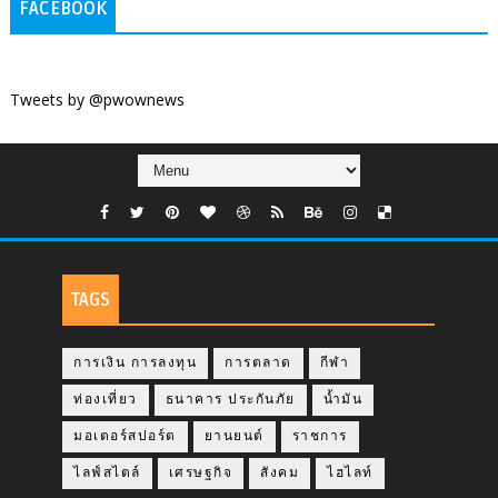
FACEBOOK
Tweets by @pwownews
TAGS
การเงิน การลงทุน
การตลาด
กีฬา
ท่องเที่ยว
ธนาคาร ประกันภัย
น้ำมัน
มอเตอร์สปอร์ต
ยานยนต์
ราชการ
ไลฟ์สไตล์
เศรษฐกิจ
สังคม
ไฮไลท์