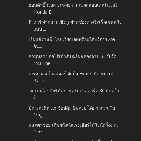
ฮอนด้าบิ๊กไบค์ บุกพัทยา ชวนทดสอบเทคโนโลยี
‘Honda E...
ที ไลฟ์ ทำตลาดเชิงรุกผ่านช่องทางไดเร็คเซลล์กับ
แบบ ...
เริ่มแล้ววันนี้! ไทยเวียตเจ็ทพร้อมให้บริการเช็ค
อิน...
สวนหลวง ออโต้เฮ้าส์ เฉลิมฉลองครบ 30 ปี จัด
งาน The ...
เกรท วอลล์ มอเตอร์ จับมือ EVme เปิด Virtual
Platfo...
“ข้าวกล้อง-จักรีภัทร” ฟอร์มดุ! สตาร์ต 30 บิดคว้า
ท็...
บัตรเครดิต ttb ช้อปคุ้ม อิ่มครบ ได้มากกว่า รับ
Mag...
แลคตาซอย เติมพลังส่งแรงเชียร์ให้กับนักวิ่งงาน
“บาง...