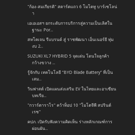
"ก้อง-สมเกียรติ" สตาร์ตแถว 6 โมโตทู บาร์เซโลน่
า
เอเอเอสฯ ยกระดับการบริการสู่ความเป็นเลิศใน
ฐานะ Por...
สหโคเจน รีแบรนด์ สู่ ราชพัฒนา เอ็นเนอร์ยี ทุ่ม
งบ 2...
SUZUKI XL7 HYBRID 5 จุดเด่น โดนใจลูกค้า
กว้างขวาง ...
รู้จักกับ เทคโนโลยี “BYD Blade Battery” ที่เป็น
เสม...
วินฟาสต์ เปิดแผนส่งเสริม EV ในไทยและอาเซียน
บทเรีย...
"กวาร์ตาราโร" คว้าท็อป 10 "โมโตจีพี สปรินต์
เรซ"
คปภ. เปิดรับฟังความคิดเห็น ร่างหลักเกณฑ์การ
ผ่อนผัน...