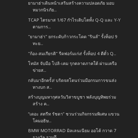
ยามาฮ่าเดินหน้าเสริมสร้างความปลอดภัย มอบ
หมวกนิรภัย...
TCAP ไตรมาส 1/67 กำไรเติบโตทั้ง Q-Q และ Y-Y
ตามการ...
"ยามาฮ่า" ยกระดับก้าวกระโดด "รินส์" รั้งท็อป 9
ทะย...
"ก้อง-สมเกียรติ" รีดฟอร์มเก่ง! รั้งท็อป 4 ตีตั๋ว Q...
โทมัส จับมือ โปลิ-เคม รุกตลาดภาคใต้ ผ่านเครือ
ข่ายส...
กลับมาอีกครั้ง! บริดจสโตนร่วมมือกรมการขนส่ง
ทางบก ส...
สร้างบุญมหากุศลวันวิสาขบูชา พลังบุญทิพยร่วม
สร้าง ค...
“เดอะ สตรีท รัชดา” ชวนร่วมกิจกรรมพิเศษ แขวน
โคมอธิษ...
BMW MOTORRAD มิลเลนเนียม ออโต้ กวาด 7
รางวัล รวมถึ...