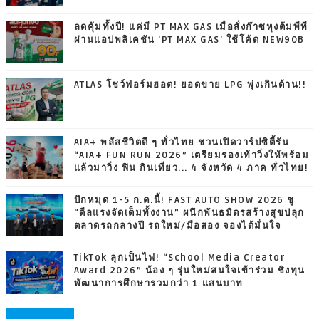
ลดคุ้มทั้งปี! แค่มี PT MAX GAS เมื่อสั่งก๊าซหุงต้มพีที
ผ่านแอปพลิเคชัน 'PT MAX GAS' ใช้โค้ด NEW90B
ATLAS โชว์ฟอร์มฮอต! ยอดขาย LPG พุ่งเกินต้าน!!
AIA+ พลัสชีวิตดี ๆ ทั่วไทย ชวนเปิดวาร์ปซิตี้รัน
“AIA+ FUN RUN 2026” เตรียมรองเท้าวิ่งให้พร้อม
แล้วมาวิ่ง ฟิน กินเที่ยว... 4 จังหวัด 4 ภาค ทั่วไทย!
ปักหมุด 1-5 ก.ค.นี้! FAST AUTO SHOW 2026 ชู
“ดีลแรงจัดเต็มทั้งงาน” ผนึกพันธมิตรสร้างสุขปลุก
ตลาดรถกลางปี รถใหม่/มือสอง จองได้มั่นใจ
TikTok ลุกเป็นไฟ! “School Media Creator
Award 2026” น้อง ๆ รุ่นใหม่สนใจเข้าร่วม ชิงทุน
พัฒนาการศึกษารวมกว่า 1 แสนบาท