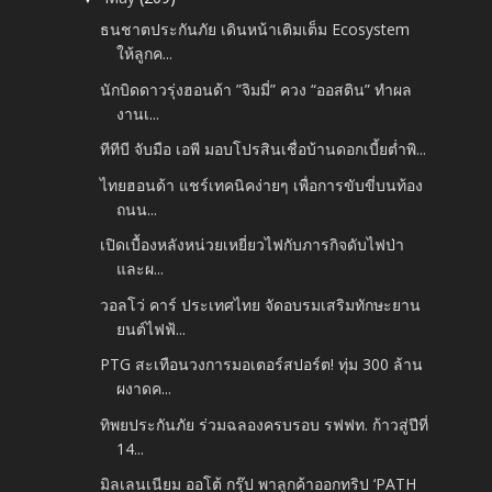
ธนชาตประกันภัย เดินหน้าเติมเต็ม Ecosystem
ให้ลูกค...
นักบิดดาวรุ่งฮอนด้า ”จิมมี่” ควง “ออสติน” ทำผล
งานเ...
ทีทีบี จับมือ เอพี มอบโปรสินเชื่อบ้านดอกเบี้ยต่ำพิ...
ไทยฮอนด้า แชร์เทคนิคง่ายๆ เพื่อการขับขี่บนท้อง
ถนน...
เปิดเบื้องหลังหน่วยเหยี่ยวไฟกับภารกิจดับไฟป่า
และผ...
วอลโว่ คาร์ ประเทศไทย จัดอบรมเสริมทักษะยาน
ยนต์ไฟฟ้...
PTG สะเทือนวงการมอเตอร์สปอร์ต! ทุ่ม 300 ล้าน
ผงาดค...
ทิพยประกันภัย ร่วมฉลองครบรอบ รฟฟท. ก้าวสู่ปีที่
14...
มิลเลนเนียม ออโต้ กรุ๊ป พาลูกค้าออกทริป ‘PATH