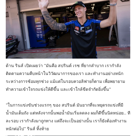
ด้าน รินส์ เปิดเผยว่า "มันคือ สปรินต์ เรซ ที่ยากลำบาก เรากำลัง
ติดตามความคืบหน้าในวิวัฒนาการของเรา และทำงานอย่างหนัก
ระหว่างการซ้อมทุกช่วง แม้แต่ในรอบควอลิฟายก็ตาม เพื่อพยายาม
ทำความเข้าใจรถแข่งให้ดีขึ้น และเข้าใกล้ขีดจำกัดยิ่งขึ้น"
"ในการแข่งขันช่วงแรกๆ ของ สปรินต์ มันยากที่จะหยุดรถแข่งที่มี
น้ำมันเต็มถัง แต่หลังจากนั้นพอน้ำมันเริ่มลดลง ผมก็ดีขึ้นนิดหน่อย... ที
ละรอบ เรากำลังมาถูกทาง แต่ถึงจะเป็นอย่างนั้น เราก็ยังต้องทำงาน
หนักต่อไป" รินส์ ทิ้งท้าย