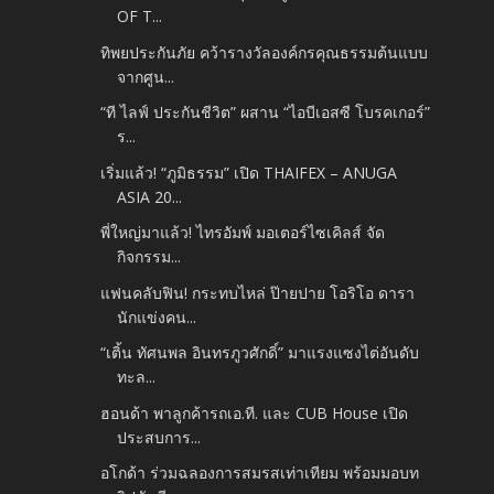
OF T...
ทิพยประกันภัย คว้ารางวัลองค์กรคุณธรรมต้นแบบ
จากศูน...
“ที ไลฟ์ ประกันชีวิต” ผสาน “ไอบีเอสซี โบรคเกอร์”
ร...
เริ่มแล้ว! “ภูมิธรรม” เปิด THAIFEX – ANUGA
ASIA 20...
พี่ใหญ่มาแล้ว! ไทรอัมพ์ มอเตอร์ไซเคิลส์ จัด
กิจกรรม...
แฟนคลับฟิน! กระทบไหล่ ป๊ายปาย โอริโอ ดารา
นักแข่งคน...
“เติ้น ทัศนพล อินทรภูวศักดิ์” มาแรงแซงไต่อันดับ
ทะล...
ฮอนด้า พาลูกค้ารถเอ.ที. และ CUB House เปิด
ประสบการ...
อโกด้า ร่วมฉลองการสมรสเท่าเทียม พร้อมมอบท