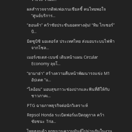
ผลสำรวจจากดิฟเฟอเรนเชียลชี้ คนไทยพอใจ
“ศูนย์บริการ...
“ฮอนด้า” คว้าชัยประชันยอดทางฝุ่น! “ทิม ไกเซอร์”
บิ...
มิตซูบิชิ มอเตอร์ส ประเทศไทย ส่งมอบระบบไฟฟ้า
จากโซล...
เมอร์เซเดส-เบนซ์ เดินหน้าแผน Circular
Economy ลุยโ...
“ยามาฮ่า” สร้างความคืบหน้าพัฒนารถแข่ง M1
อัปเดต “แ...
“ไลอ้อน” มอบสุขภาวะช่องปากและฟันที่ดีให้กับ
ชาวภาคเ...
PTG ฉายภาพธุรกิจต่อนักวิเคราะห์
Repsol Honda ระเบิดฟอร์มเปิดฤดูกาล คว้า
ชัยชนะ Tria...
ไทยฮอนด้า ยกขบวนความมันส์ไปม่วนกันในงาน