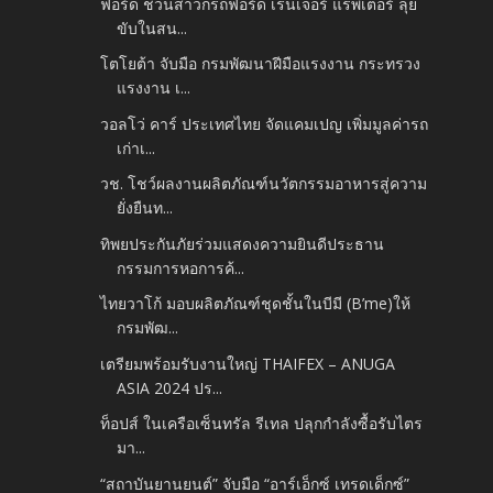
ฟอร์ด ชวนสาวกรถฟอร์ด เรนเจอร์ แร็พเตอร์ ลุย
ขับในสน...
โตโยต้า จับมือ กรมพัฒนาฝีมือแรงงาน กระทรวง
แรงงาน เ...
วอลโว่ คาร์ ประเทศไทย จัดแคมเปญ เพิ่มมูลค่ารถ
เก่าเ...
วช. โชว์ผลงานผลิตภัณฑ์นวัตกรรมอาหารสู่ความ
ยั่งยืนท...
ทิพยประกันภัยร่วมแสดงความยินดีประธาน
กรรมการหอการค้...
ไทยวาโก้ มอบผลิตภัณฑ์ชุดชั้นในบีมี (B’me)ให้
กรมพัฒ...
เตรียมพร้อมรับงานใหญ่ THAIFEX – ANUGA
ASIA 2024 ปร...
ท็อปส์ ในเครือเซ็นทรัล รีเทล ปลุกกำลังซื้อรับไตร
มา...
“สถาบันยานยนต์” จับมือ “อาร์เอ็กซ์ เทรดเด็กซ์”