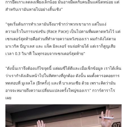
การยึดเกาะลดลงเพียงเล็กน้อย มันอาจมีผลกับคนอื่นแค่นิดหน่อย แต่
สำหรับเรามันหายไปอย่างสิ้นเชิง"
"จุดเริ่มต้นการทำเวลามันจึงมาช้ากว่าพวกเขามาก แต่ในแง่
ความเร็วในการแข่งขัน (Race Pace) เป็นไปตามที่ผมคาดหวังไว้ แต่
เซกเตอร์สุดท้ายคือส่วนที่ทำลายความหวังของเรา ผมกำลังไล่ตาม
มาเวริค บีญาเลส และ แจ็ค มิลเลอร์ จนจ่อท้ายได้ แต่เราก็สูญเสีย
เวลา 0.3 วินาที ในทุกรอบจากเซกเตอร์สุดท้าย"
"ดังนั้นเราจึงต้องแก้ไขจุดนี้ แต่ผมขี่ได้ดีและเมื่อเช็กข้อมูล เราได้เห็น
ว่าเรากำลังเดินหน้าไปในทิศทางที่ถูกต้อง ดังนั้น ผมตั้งตารอคอยการ
ทดสอบที่ มูเจลโล (อีกครั้ง) และที่ บาเลนเซีย ด้วย เพราะคิดว่ามัน
อาจจะหมายถึงความเปลี่ยนแปลงครั้งใหญ่ของเรา" กวาร์ตาราโร
เผย